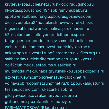
krygeva-spa.ru
chel.net.ru
rust-loco.ru
dugshop.ru
hl-beta.spb.ru
school494.spb.ru
mymubaby.ru
epoha-metalband.ru
ngr.spb.ru
rusgosnews.com
dieselvostok.ru
24hostel.msk.ru
w-dev.ru
f-ship.ru
regsmi.ru
filmnetwork.ru
malinasp.ru
kinosvin.ru
h2o-salon.ru
malutkayork.ru
deltaprim.spb.ru
tango-perm.ru
gooddir.ru
sgv.su
multiki-online.com
webkrasotki.com
cherinvest.ru
detskiy-ostrov.ru
ankou.spb.ru
alvesta1.ru
pdf-creator.ru
nix-files.org.ru
sakhatoday.ru
elektrikersymboler.ru
sputnikyes.ru
golf2club.msk.ru
aeforums.ru
zallclub.ru
multimodal.msk.ru
habaigry.ru
haikko.ru
sobakopedia.ru
isz-fest.ru
ewnc.info
screensaver-clock.net.ru
volnav.spb.ru
comnat.ru
npf.net.ru
7bit.pp.ru
kalugatur.ru
tesiaes.ru
card.com.ru
kazanka.spb.ru
gildiya-kuznecov.ru
kameryboavision.ru
griffoncom.spb.ru
fabrika-emotsiy.ru
PARK-MATROSOVA.RU
agat.spb.ru