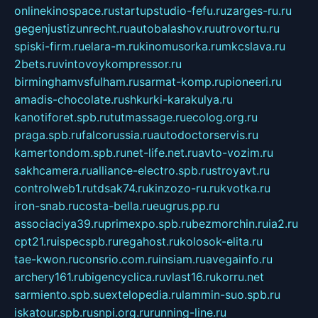
onlinekinospace.ru
startupstudio-fefu.ru
zarges-ru.ru
gegenjustizunrecht.ru
autobalashov.ru
utrovortu.ru
spiski-firm.ru
elara-m.ru
kinomusorka.ru
mkcslava.ru
2bets.ru
vintovoykompressor.ru
birminghamvsfulham.ru
sarmat-komp.ru
pioneeri.ru
amadis-chocolate.ru
shkurki-karakulya.ru
kanotiforet.spb.ru
tutmassage.ru
ecolog.org.ru
praga.spb.ru
falcorussia.ru
autodoctorservis.ru
kamertondom.spb.ru
net-life.net.ru
avto-vozim.ru
sakhcamera.ru
alliance-electro.spb.ru
stroyavt.ru
controlweb1.ru
tdsak74.ru
kinzozo-ru.ru
kvotka.ru
iron-snab.ru
costa-bella.ru
eugrus.pp.ru
associaciya39.ru
primexpo.spb.ru
bezmorchin.ru
ia2.ru
cpt21.ru
ispecspb.ru
regahost.ru
kolosok-elita.ru
tae-kwon.ru
consrio.com.ru
insiam.ru
avegainfo.ru
archery161.ru
bigencyclica.ru
vlast16.ru
korru.net
sarmiento.spb.su
extelopedia.ru
lammin-suo.spb.ru
iskatour.spb.ru
snpi.org.ru
running-line.ru