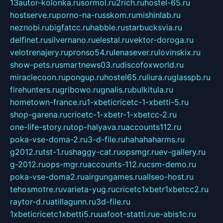
13autor-kolonka.ru
sormol.ru
2rich.ru
hostel-65.ru
hostserve.ru
porno-na-russkom.ru
mishinlab.ru
neznobi.ru
bigfatcc.ru
habble.ru
starbucksvia.ru
delfinet.ru
silvernano.ru
elestal.ru
vektor-doroga.ru
velotrenajery.ru
pronso54.ru
lenasever.ru
lovinskix.ru
show-pets.ru
smartnews03.ru
discofoxworld.ru
miraclecoon.ru
pongup.ru
hostel65.ru
liura.ru
glasspb.ru
firehunters.ru
gribowo.ru
gnalis.ru
bulkitula.ru
hometown-france.ru
1-xbeticricetc-1-xbetti-5.ru
shop-garena.ru
cricetc-1-xbetr-1-xbetcc-2.ru
one-life-story.ru
top-halyava.ru
accounts112.ru
poka-vse-doma-2.ru
3-d-file.ru
hahahaharms.ru
g2012.ru
tst-1.ru
shaggy-cat.ru
opsmgr.ru
ev-gallery.ru
g-2012.ru
ops-mgr.ru
accounts-112.ru
csm-demo.ru
poka-vse-doma2.ru
airgungames.ru
allseo-host.ru
tehosmotre.ru
varieta-yug.ru
cricetc1xbetr1xbetcc2.ru
raytor-d.ru
atillagunn.ru
3d-file.ru
1xbeticricetc1xbetti5.ru
uafoot-statti.ru
e-abis1c.ru