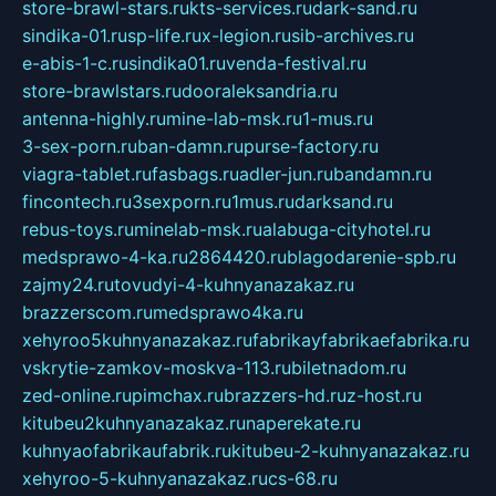
store-brawl-stars.ru
kts-services.ru
dark-sand.ru
sindika-01.ru
sp-life.ru
x-legion.ru
sib-archives.ru
e-abis-1-c.ru
sindika01.ru
venda-festival.ru
store-brawlstars.ru
dooraleksandria.ru
antenna-highly.ru
mine-lab-msk.ru
1-mus.ru
3-sex-porn.ru
ban-damn.ru
purse-factory.ru
viagra-tablet.ru
fasbags.ru
adler-jun.ru
bandamn.ru
fincontech.ru
3sexporn.ru
1mus.ru
darksand.ru
rebus-toys.ru
minelab-msk.ru
alabuga-cityhotel.ru
medsprawo-4-ka.ru
2864420.ru
blagodarenie-spb.ru
zajmy24.ru
tovudyi-4-kuhnyanazakaz.ru
brazzerscom.ru
medsprawo4ka.ru
xehyroo5kuhnyanazakaz.ru
fabrikayfabrikaefabrika.ru
vskrytie-zamkov-moskva-113.ru
biletnadom.ru
zed-online.ru
pimchax.ru
brazzers-hd.ru
z-host.ru
kitubeu2kuhnyanazakaz.ru
naperekate.ru
kuhnyaofabrikaufabrik.ru
kitubeu-2-kuhnyanazakaz.ru
xehyroo-5-kuhnyanazakaz.ru
cs-68.ru