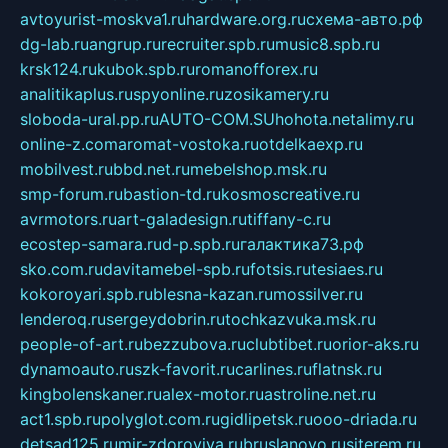
avtoyurist-moskva1.ru
hardware.org.ru
схема-авто.рф
dg-lab.ru
angrup.ru
recruiter.spb.ru
music8.spb.ru
krsk124.ru
kubok.spb.ru
romanofforex.ru
analitikaplus.ru
spyonline.ru
zosikamery.ru
sloboda-ural.pp.ru
AUTO-COM.SU
hohota.net
alimy.ru
online-z.com
aromat-vostoka.ru
otdelkaexp.ru
mobilvest.ru
bbd.net.ru
mebelshop.msk.ru
smp-forum.ru
bastion-td.ru
kosmoscreative.ru
avrmotors.ru
art-galadesign.ru
tiffany-c.ru
ecostep-samara.ru
d-p.spb.ru
галактика73.рф
sko.com.ru
davitamebel-spb.ru
fotsis.ru
tesiaes.ru
kokoroyari.spb.ru
blesna-kazan.ru
mossilver.ru
lenderoq.ru
sergeydobrin.ru
tochkazvuka.msk.ru
people-of-art.ru
bezzubova.ru
clubtibet.ru
orior-aks.ru
dynamoauto.ru
szk-favorit.ru
carlines.ru
flatnsk.ru
kingbolenskaner.ru
alex-motor.ru
astroline.net.ru
act1.spb.ru
polyglot.com.ru
gidlipetsk.ru
ooo-driada.ru
detsad125.ru
mir-zdoroviya.ru
bruslanovo.ru
siterem.ru