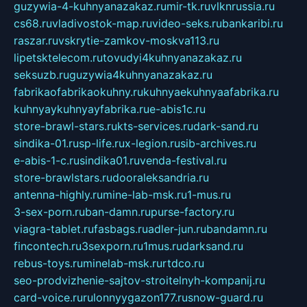
guzywia-4-kuhnyanazakaz.ru
mir-tk.ru
vlknrussia.ru
cs68.ru
vladivostok-map.ru
video-seks.ru
bankaribi.ru
raszar.ru
vskrytie-zamkov-moskva113.ru
lipetsktelecom.ru
tovudyi4kuhnyanazakaz.ru
seksuzb.ru
guzywia4kuhnyanazakaz.ru
fabrikaofabrikaokuhny.ru
kuhnyaekuhnyaafabrika.ru
kuhnyaykuhnyayfabrika.ru
e-abis1c.ru
store-brawl-stars.ru
kts-services.ru
dark-sand.ru
sindika-01.ru
sp-life.ru
x-legion.ru
sib-archives.ru
e-abis-1-c.ru
sindika01.ru
venda-festival.ru
store-brawlstars.ru
dooraleksandria.ru
antenna-highly.ru
mine-lab-msk.ru
1-mus.ru
3-sex-porn.ru
ban-damn.ru
purse-factory.ru
viagra-tablet.ru
fasbags.ru
adler-jun.ru
bandamn.ru
fincontech.ru
3sexporn.ru
1mus.ru
darksand.ru
rebus-toys.ru
minelab-msk.ru
rtdco.ru
seo-prodvizhenie-sajtov-stroitelnyh-kompanij.ru
card-voice.ru
rulonnyygazon177.ru
snow-guard.ru