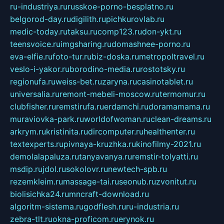
ru-industriya.ru
russkoe-porno-besplatno.ru
belgorod-day.ru
digilith.ru
pichkurovlab.ru
medic-today.ru
taksu.ru
comp123.ru
don-ykt.ru
teensvoice.ru
imgsharing.ru
domashnee-porno.ru
eva-elfie.ru
foto-tur.ru
biz-doska.ru
metropoltravel.ru
veslo-i-yakor.ru
borodino-media.ru
rostotsky.ru
regionufa.ru
weiss-bet.ru
zaryna.ru
casinotablet.ru
universalia.ru
remont-mebeli-moscow.ru
termomur.ru
clubfisher.ru
remstirufa.ru
erdamchi.ru
doramamama.ru
muraviovka-park.ru
worldofwoman.ru
clean-dreams.ru
arkrym.ru
kristinita.ru
dircomputer.ru
healthenter.ru
textexperts.ru
pivnaya-kruzhka.ru
kinofilmy-2021.ru
demolalapaluza.ru
tanyavanya.ru
remstir-tolyatti.ru
msdip.ru
jdol.ru
sokolovr.ru
newtech-spb.ru
rezemkleim.ru
massage-tai.ru
seonub.ru
zvonitut.ru
biolisichka24.ru
mncraft-download.ru
algoritm-sistema.ru
godflesh.ru
ru-industria.ru
zebra-tlt.ru
okna-proficom.ru
erynok.ru