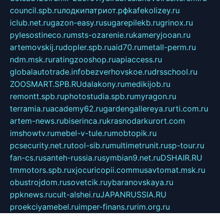
council.spb.ru
лодкипатриот.рф
kafekolizey.ru
iclub.net.ru
gazon-easy.ru
sugarepilekb.ru
grinox.ru
pylesostineco.ru
msts-ozarenie.ru
kameryjooan.ru
artemovskij.ru
dopler.spb.ru
aid70.ru
metall-perm.ru
ndm.msk.ru
ratingzooshop.ru
apiaccess.ru
globalautotrade.info
bezverhovskoe.ru
drsschool.ru
ZOOSMART.SPB.RU
dalakony.ru
medikijob.ru
remontt.spb.ru
photostudia.spb.ru
myragon.ru
terramia.ru
academy62.ru
gardengallereya.ru
rti.com.ru
artem-news.ru
biserinca.ru
krasnodarkurort.com
imshowtv.ru
mebel-v-tule.ru
mobtopik.ru
pcsecurity.net.ru
tool-sib.ru
multimetrunit.ru
sp-tour.ru
fan-cs.ru
santeh-russia.ru
symbian9.net.ru
DSHAIR.RU
tmmotors.spb.ru
xjocuricopii.com
musavtomat.msk.ru
obustrojdom.ru
sovetcik.ru
ybaranovskaya.ru
ppknews.ru
cult-alshei.ru
JAPANRUSSIA.RU
proekciyamebel.ru
imper-finans.ru
rim.org.ru
glamourai.ru
brassminus.ru
zabor-pro.ru
ftn.pp.ru