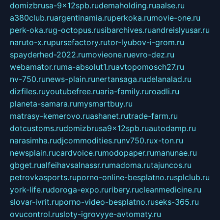
domizbrusa-9x12spb.ru
demaholding.ru
aalse.ru
a380club.ru
argentinamia.ru
perkoka.ru
movie-one.ru
perk-oka.ru
g-octopus.ru
sibarchives.ru
andreislyusar.ru
naruto-x.ru
pursefactory.ru
tor-lyubov-i-grom.ru
spayderhed-2022.ru
movieone.ru
evro-dez.ru
webamator.ru
ma-absolut1.ru
avtopomosch27.ru
nv-750.ru
news-plain.ru
nertansaga.ru
delanalad.ru
dizfiles.ru
youtubefree.ru
aria-family.ru
roadli.ru
planeta-samara.ru
mysmartbuy.ru
matrasy-kemerovo.ru
ashanet.ru
trade-farm.ru
dotcustoms.ru
domizbrusa9x12spb.ru
autodamp.ru
narasimha.ru
djcommodities.ru
nv750.ru
x-ton.ru
newsplain.ru
cardvoice.ru
modopaper.ru
manunae.ru
gbget.ru
alfeihavsalnassr.ru
madoma.ru
tajuncos.ru
petrovkasports.ru
porno-online-besplatno.ru
splclub.ru
york-life.ru
doroga-expo.ru
ribery.ru
cleanmedicine.ru
slovar-ivrit.ru
porno-video-besplatno.ru
seks-365.ru
ovucontrol.ru
sloty-igrovyye-avtomaty.ru