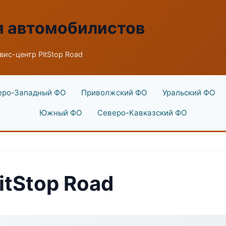
я автомобилистов
вис-центр PitStop Road
еро-Западный ФО
Приволжский ФО
Уральский ФО
Южный ФО
Северо-Кавказский ФО
itStop Road