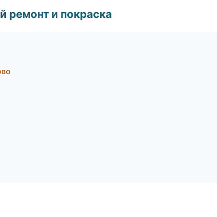
й ремонт и покраска
ово
а