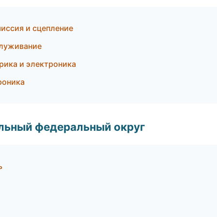
иссия и сцепление
служивание
рика и электроника
роника
альный федеральный округ
ь