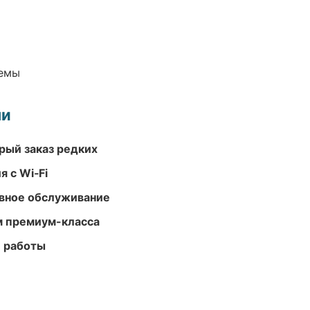
темы
ми
рый заказ редких
 с Wi‑Fi
вное обслуживание
м премиум-класса
е работы