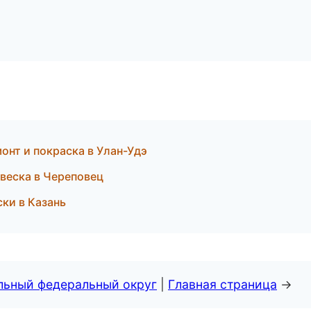
онт и покраска в Улан-Удэ
двеска в Череповец
ки в Казань
альный федеральный округ
|
Главная страница
→