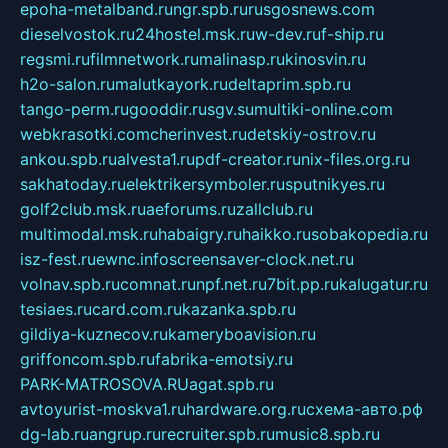
epoha-metalband.ru
ngr.spb.ru
rusgosnews.com
dieselvostok.ru
24hostel.msk.ru
w-dev.ru
f-ship.ru
regsmi.ru
filmnetwork.ru
malinasp.ru
kinosvin.ru
h2o-salon.ru
malutkayork.ru
deltaprim.spb.ru
tango-perm.ru
gooddir.ru
sgv.su
multiki-online.com
webkrasotki.com
cherinvest.ru
detskiy-ostrov.ru
ankou.spb.ru
alvesta1.ru
pdf-creator.ru
nix-files.org.ru
sakhatoday.ru
elektrikersymboler.ru
sputnikyes.ru
golf2club.msk.ru
aeforums.ru
zallclub.ru
multimodal.msk.ru
habaigry.ru
haikko.ru
sobakopedia.ru
isz-fest.ru
ewnc.info
screensaver-clock.net.ru
volnav.spb.ru
comnat.ru
npf.net.ru
7bit.pp.ru
kalugatur.ru
tesiaes.ru
card.com.ru
kazanka.spb.ru
gildiya-kuznecov.ru
kameryboavision.ru
griffoncom.spb.ru
fabrika-emotsiy.ru
PARK-MATROSOVA.RU
agat.spb.ru
avtoyurist-moskva1.ru
hardware.org.ru
схема-авто.рф
dg-lab.ru
angrup.ru
recruiter.spb.ru
music8.spb.ru