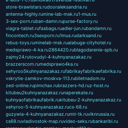
store-brawlstars.ru
dooraleksandria.ru
antenna-highly.ru
mine-lab-msk.ru
1-mus.ru
3-sex-porn.ru
ban-damn.ru
purse-factory.ru
viagra-tablet.ru
fasbags.ru
adler-jun.ru
bandamn.ru
fincontech.ru
3sexporn.ru
1mus.ru
darksand.ru
rebus-toys.ru
minelab-msk.ru
alabuga-cityhotel.ru
medsprawo-4-ka.ru
2864420.ru
blagodarenie-spb.ru
zajmy24.ru
tovudyi-4-kuhnyanazakaz.ru
brazzerscom.ru
medsprawo4ka.ru
xehyroo5kuhnyanazakaz.ru
fabrikayfabrikaefabrika.ru
vskrytie-zamkov-moskva-113.ru
biletnadom.ru
zed-online.ru
pimchax.ru
brazzers-hd.ru
z-host.ru
kitubeu2kuhnyanazakaz.ru
naperekate.ru
kuhnyaofabrikaufabrik.ru
kitubeu-2-kuhnyanazakaz.ru
xehyroo-5-kuhnyanazakaz.ru
cs-68.ru
guzywia-4-kuhnyanazakaz.ru
mir-tk.ru
vlknrussia.ru
cs68.ru
vladivostok-map.ru
video-seks.ru
bankaribi.ru