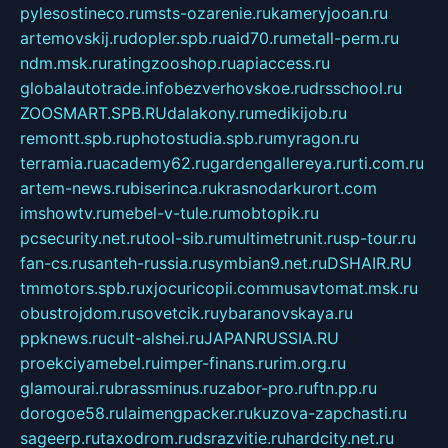
pylesostineco.ru
msts-ozarenie.ru
kameryjooan.ru
artemovskij.ru
dopler.spb.ru
aid70.ru
metall-perm.ru
ndm.msk.ru
ratingzooshop.ru
apiaccess.ru
globalautotrade.info
bezverhovskoe.ru
drsschool.ru
ZOOSMART.SPB.RU
dalakony.ru
medikijob.ru
remontt.spb.ru
photostudia.spb.ru
myragon.ru
terramia.ru
academy62.ru
gardengallereya.ru
rti.com.ru
artem-news.ru
biserinca.ru
krasnodarkurort.com
imshowtv.ru
mebel-v-tule.ru
mobtopik.ru
pcsecurity.net.ru
tool-sib.ru
multimetrunit.ru
sp-tour.ru
fan-cs.ru
santeh-russia.ru
symbian9.net.ru
DSHAIR.RU
tmmotors.spb.ru
xjocuricopii.com
musavtomat.msk.ru
obustrojdom.ru
sovetcik.ru
ybaranovskaya.ru
ppknews.ru
cult-alshei.ru
JAPANRUSSIA.RU
proekciyamebel.ru
imper-finans.ru
rim.org.ru
glamourai.ru
brassminus.ru
zabor-pro.ru
ftn.pp.ru
dorogoe58.ru
laimengpacker.ru
kuzova-zapchasti.ru
sageerp.ru
taxodrom.ru
dsrazvitie.ru
hardcity.net.ru