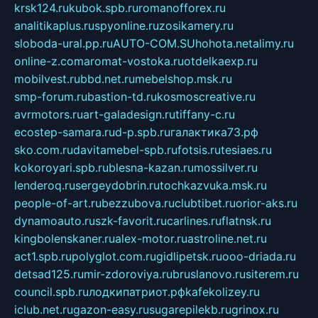
krsk124.ru
kubok.spb.ru
romanofforex.ru
analitikaplus.ru
spyonline.ru
zosikamery.ru
sloboda-ural.pp.ru
AUTO-COM.SU
hohota.net
alimy.ru
online-z.com
aromat-vostoka.ru
otdelkaexp.ru
mobilvest.ru
bbd.net.ru
mebelshop.msk.ru
smp-forum.ru
bastion-td.ru
kosmoscreative.ru
avrmotors.ru
art-galadesign.ru
tiffany-c.ru
ecostep-samara.ru
d-p.spb.ru
галактика73.рф
sko.com.ru
davitamebel-spb.ru
fotsis.ru
tesiaes.ru
kokoroyari.spb.ru
blesna-kazan.ru
mossilver.ru
lenderoq.ru
sergeydobrin.ru
tochkazvuka.msk.ru
people-of-art.ru
bezzubova.ru
clubtibet.ru
orior-aks.ru
dynamoauto.ru
szk-favorit.ru
carlines.ru
flatnsk.ru
kingbolenskaner.ru
alex-motor.ru
astroline.net.ru
act1.spb.ru
polyglot.com.ru
gidlipetsk.ru
ooo-driada.ru
detsad125.ru
mir-zdoroviya.ru
bruslanovo.ru
siterem.ru
council.spb.ru
лодкипатриот.рф
kafekolizey.ru
iclub.net.ru
gazon-easy.ru
sugarepilekb.ru
grinox.ru