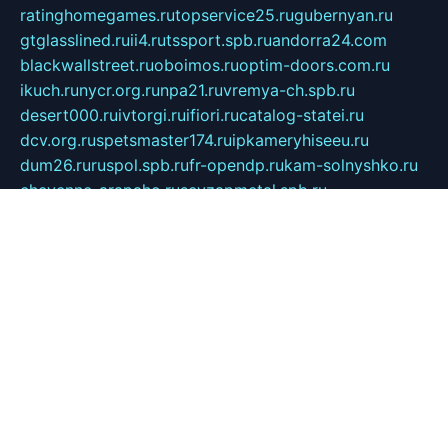
ratinghomegames.ru
topservice25.ru
gubernyan.ru
gtglasslined.ru
ii4.ru
tssport.spb.ru
andorra24.com
blackwallstreet.ru
oboimos.ru
optim-doors.com.ru
ikuch.ru
nycr.org.ru
npa21.ru
vremya-ch.spb.ru
desert000.ru
ivtorgi.ru
ifiori.ru
catalog-statei.ru
dcv.org.ru
spetsmaster174.ru
ipkameryhiseeu.ru
dum26.ru
ruspol.spb.ru
fr-opendp.ru
kam-solnyshko.ru
cheyenne-arapaho.ru
sevzapmetal.spb.ru
ted-lapidus.spb.ru
parasite-eliminator.ru
sigma-complete.ru
modernworld.ru
dama-moda.ru
eholot-group.ru
sk-nvkz.ru
DRONGOLD.RU
democratia2.ru
i-farmer.ru
mass-sport.org
jablonex.spb.ru
bookmess.ru
linkword.ru
refineua.com.ru
cs-spec.net.ru
altay-mebel.ru
DNK-THEATRE.RU
mechaniks.spb.ru
ipcamtechage.ru
skosta.ru
a-sun.ru
stroy-ldsp.ru
snowlands.org.ru
childrensshoes.ru
mrlizzy.ru
mebelsofiakrd.ru
bulizhenko.ru
rumantick.net.ru
mtszerno.ru