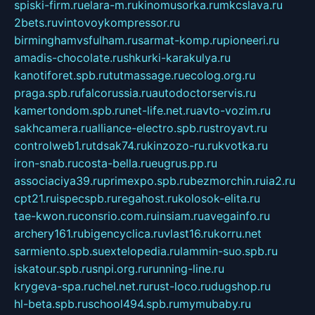
spiski-firm.ru
elara-m.ru
kinomusorka.ru
mkcslava.ru
2bets.ru
vintovoykompressor.ru
birminghamvsfulham.ru
sarmat-komp.ru
pioneeri.ru
amadis-chocolate.ru
shkurki-karakulya.ru
kanotiforet.spb.ru
tutmassage.ru
ecolog.org.ru
praga.spb.ru
falcorussia.ru
autodoctorservis.ru
kamertondom.spb.ru
net-life.net.ru
avto-vozim.ru
sakhcamera.ru
alliance-electro.spb.ru
stroyavt.ru
controlweb1.ru
tdsak74.ru
kinzozo-ru.ru
kvotka.ru
iron-snab.ru
costa-bella.ru
eugrus.pp.ru
associaciya39.ru
primexpo.spb.ru
bezmorchin.ru
ia2.ru
cpt21.ru
ispecspb.ru
regahost.ru
kolosok-elita.ru
tae-kwon.ru
consrio.com.ru
insiam.ru
avegainfo.ru
archery161.ru
bigencyclica.ru
vlast16.ru
korru.net
sarmiento.spb.su
extelopedia.ru
lammin-suo.spb.ru
iskatour.spb.ru
snpi.org.ru
running-line.ru
krygeva-spa.ru
chel.net.ru
rust-loco.ru
dugshop.ru
hl-beta.spb.ru
school494.spb.ru
mymubaby.ru