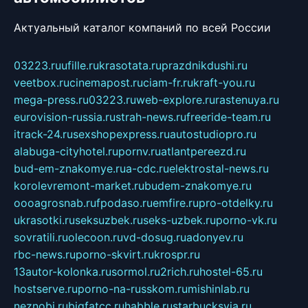
Актуальный каталог компаний по всей России
03223.ru
ufille.ru
krasotata.ru
prazdnikdushi.ru
veetbox.ru
cinemapost.ru
ciam-fr.ru
kraft-you.ru
mega-press.ru
03223.ru
web-explore.ru
rastenuya.ru
eurovision-russia.ru
strah-news.ru
freeride-team.ru
itrack-24.ru
sexshopexpress.ru
autostudiopro.ru
alabuga-cityhotel.ru
pornv.ru
atlantpereezd.ru
bud-em-znakomye.ru
a-cdc.ru
elektrostal-news.ru
korolevremont-market.ru
budem-znakomye.ru
oooagrosnab.ru
fpodaso.ru
emfire.ru
pro-otdelky.ru
ukrasotki.ru
seksuzbek.ru
seks-uzbek.ru
porno-vk.ru
sovratili.ru
olecoon.ru
vd-dosug.ru
adonyev.ru
rbc-news.ru
porno-skvirt.ru
krospr.ru
13autor-kolonka.ru
sormol.ru
2rich.ru
hostel-65.ru
hostserve.ru
porno-na-russkom.ru
mishinlab.ru
neznobi.ru
bigfatcc.ru
habble.ru
starbucksvia.ru