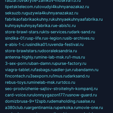
raszar.ru
vskrytie-zamkov-moskva113.ru
lipetsktelecom.ru
tovudyi4kuhnyanazakaz.ru
seksuzb.ru
guzywia4kuhnyanazakaz.ru
fabrikaofabrikaokuhny.ru
kuhnyaekuhnyaafabrika.ru
kuhnyaykuhnyayfabrika.ru
e-abis1c.ru
store-brawl-stars.ru
kts-services.ru
dark-sand.ru
sindika-01.ru
sp-life.ru
x-legion.ru
sib-archives.ru
e-abis-1-c.ru
sindika01.ru
venda-festival.ru
store-brawlstars.ru
dooraleksandria.ru
antenna-highly.ru
mine-lab-msk.ru
1-mus.ru
3-sex-porn.ru
ban-damn.ru
purse-factory.ru
viagra-tablet.ru
fasbags.ru
adler-jun.ru
bandamn.ru
fincontech.ru
3sexporn.ru
1mus.ru
darksand.ru
rebus-toys.ru
minelab-msk.ru
rtdco.ru
seo-prodvizhenie-sajtov-stroitelnyh-kompanij.ru
card-voice.ru
rulonnyygazon177.ru
snow-guard.ru
domizbrusa-9x12spb.ru
demaholding.ru
aalse.ru
a380club.ru
argentinamia.ru
perkoka.ru
movie-one.ru