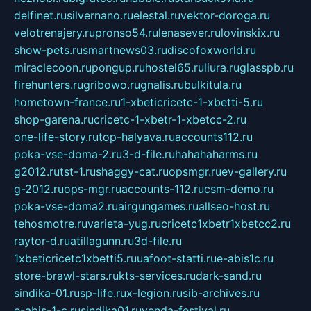
delfinet.ru
silvernano.ru
elestal.ru
vektor-doroga.ru
velotrenajery.ru
pronso54.ru
lenasever.ru
lovinskix.ru
show-pets.ru
smartnews03.ru
discofoxworld.ru
miraclecoon.ru
pongup.ru
hostel65.ru
liura.ru
glasspb.ru
firehunters.ru
gribowo.ru
gnalis.ru
bulkitula.ru
hometown-france.ru
1-xbeticricetc-1-xbetti-5.ru
shop-garena.ru
cricetc-1-xbetr-1-xbetcc-2.ru
one-life-story.ru
top-halyava.ru
accounts112.ru
poka-vse-doma-2.ru
3-d-file.ru
hahahaharms.ru
g2012.ru
tst-1.ru
shaggy-cat.ru
opsmgr.ru
ev-gallery.ru
g-2012.ru
ops-mgr.ru
accounts-112.ru
csm-demo.ru
poka-vse-doma2.ru
airgungames.ru
allseo-host.ru
tehosmotre.ru
varieta-yug.ru
cricetc1xbetr1xbetcc2.ru
raytor-d.ru
atillagunn.ru
3d-file.ru
1xbeticricetc1xbetti5.ru
uafoot-statti.ru
e-abis1c.ru
store-brawl-stars.ru
kts-services.ru
dark-sand.ru
sindika-01.ru
sp-life.ru
x-legion.ru
sib-archives.ru
e-abis-1-c.ru
sindika01.ru
venda-festival.ru