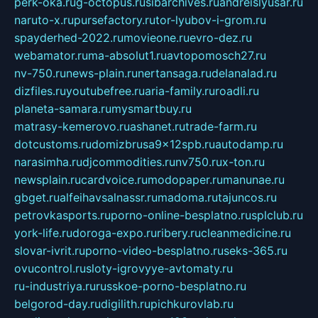
perk-oka.ru
g-octopus.ru
sibarchives.ru
andreislyusar.ru
naruto-x.ru
pursefactory.ru
tor-lyubov-i-grom.ru
spayderhed-2022.ru
movieone.ru
evro-dez.ru
webamator.ru
ma-absolut1.ru
avtopomosch27.ru
nv-750.ru
news-plain.ru
nertansaga.ru
delanalad.ru
dizfiles.ru
youtubefree.ru
aria-family.ru
roadli.ru
planeta-samara.ru
mysmartbuy.ru
matrasy-kemerovo.ru
ashanet.ru
trade-farm.ru
dotcustoms.ru
domizbrusa9x12spb.ru
autodamp.ru
narasimha.ru
djcommodities.ru
nv750.ru
x-ton.ru
newsplain.ru
cardvoice.ru
modopaper.ru
manunae.ru
gbget.ru
alfeihavsalnassr.ru
madoma.ru
tajuncos.ru
petrovkasports.ru
porno-online-besplatno.ru
splclub.ru
york-life.ru
doroga-expo.ru
ribery.ru
cleanmedicine.ru
slovar-ivrit.ru
porno-video-besplatno.ru
seks-365.ru
ovucontrol.ru
sloty-igrovyye-avtomaty.ru
ru-industriya.ru
russkoe-porno-besplatno.ru
belgorod-day.ru
digilith.ru
pichkurovlab.ru