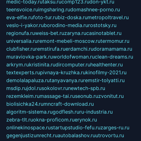
medic-today.ru
taksu.ru
comp123.ru
don-ykt.ru
teensvoice.ru
imgsharing.ru
domashnee-porno.ru
eva-elfie.ru
foto-tur.ru
biz-doska.ru
metropoltravel.ru
veslo-i-yakor.ru
borodino-media.ru
rostotsky.ru
regionufa.ru
weiss-bet.ru
zaryna.ru
casinotablet.ru
universalia.ru
remont-mebeli-moscow.ru
termomur.ru
clubfisher.ru
remstirufa.ru
erdamchi.ru
doramamama.ru
muraviovka-park.ru
worldofwoman.ru
clean-dreams.ru
arkrym.ru
kristinita.ru
dircomputer.ru
healthenter.ru
textexperts.ru
pivnaya-kruzhka.ru
kinofilmy-2021.ru
demolalapaluza.ru
tanyavanya.ru
remstir-tolyatti.ru
msdip.ru
jdol.ru
sokolovr.ru
newtech-spb.ru
rezemkleim.ru
massage-tai.ru
seonub.ru
zvonitut.ru
biolisichka24.ru
mncraft-download.ru
algoritm-sistema.ru
godflesh.ru
ru-industria.ru
zebra-tlt.ru
okna-proficom.ru
erynok.ru
onlinekinospace.ru
startupstudio-fefu.ru
zarges-ru.ru
gegenjustizunrecht.ru
autobalashov.ru
utrovortu.ru