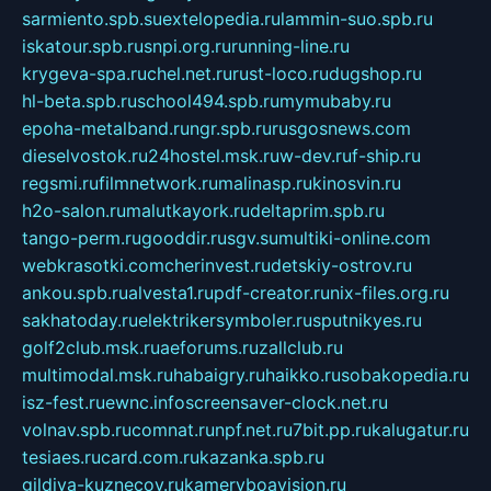
sarmiento.spb.su
extelopedia.ru
lammin-suo.spb.ru
iskatour.spb.ru
snpi.org.ru
running-line.ru
krygeva-spa.ru
chel.net.ru
rust-loco.ru
dugshop.ru
hl-beta.spb.ru
school494.spb.ru
mymubaby.ru
epoha-metalband.ru
ngr.spb.ru
rusgosnews.com
dieselvostok.ru
24hostel.msk.ru
w-dev.ru
f-ship.ru
regsmi.ru
filmnetwork.ru
malinasp.ru
kinosvin.ru
h2o-salon.ru
malutkayork.ru
deltaprim.spb.ru
tango-perm.ru
gooddir.ru
sgv.su
multiki-online.com
webkrasotki.com
cherinvest.ru
detskiy-ostrov.ru
ankou.spb.ru
alvesta1.ru
pdf-creator.ru
nix-files.org.ru
sakhatoday.ru
elektrikersymboler.ru
sputnikyes.ru
golf2club.msk.ru
aeforums.ru
zallclub.ru
multimodal.msk.ru
habaigry.ru
haikko.ru
sobakopedia.ru
isz-fest.ru
ewnc.info
screensaver-clock.net.ru
volnav.spb.ru
comnat.ru
npf.net.ru
7bit.pp.ru
kalugatur.ru
tesiaes.ru
card.com.ru
kazanka.spb.ru
gildiya-kuznecov.ru
kameryboavision.ru