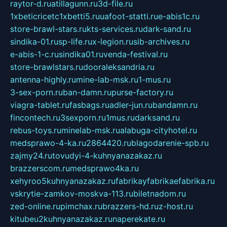
raytor-d.ru
atillagunn.ru
3d-file.ru
1xbeticricetc1xbetti5.ru
uafoot-statti.ru
e-abis1c.ru
store-brawl-stars.ru
kts-services.ru
dark-sand.ru
sindika-01.ru
sp-life.ru
x-legion.ru
sib-archives.ru
e-abis-1-c.ru
sindika01.ru
venda-festival.ru
store-brawlstars.ru
dooraleksandria.ru
antenna-highly.ru
mine-lab-msk.ru
1-mus.ru
3-sex-porn.ru
ban-damn.ru
purse-factory.ru
viagra-tablet.ru
fasbags.ru
adler-jun.ru
bandamn.ru
fincontech.ru
3sexporn.ru
1mus.ru
darksand.ru
rebus-toys.ru
minelab-msk.ru
alabuga-cityhotel.ru
medsprawo-4-ka.ru
2864420.ru
blagodarenie-spb.ru
zajmy24.ru
tovudyi-4-kuhnyanazakaz.ru
brazzerscom.ru
medsprawo4ka.ru
xehyroo5kuhnyanazakaz.ru
fabrikayfabrikaefabrika.ru
vskrytie-zamkov-moskva-113.ru
biletnadom.ru
zed-online.ru
pimchax.ru
brazzers-hd.ru
z-host.ru
kitubeu2kuhnyanazakaz.ru
naperekate.ru