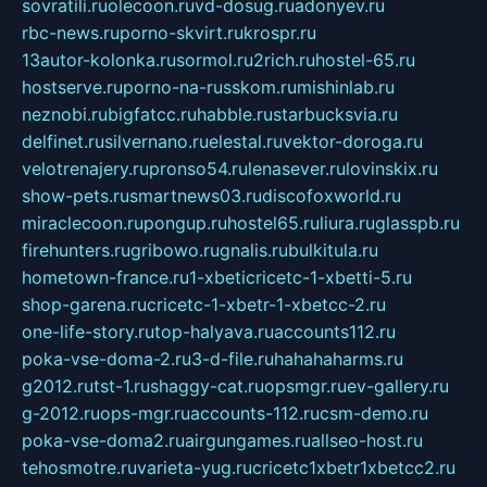
sovratili.ru
olecoon.ru
vd-dosug.ru
adonyev.ru
rbc-news.ru
porno-skvirt.ru
krospr.ru
13autor-kolonka.ru
sormol.ru
2rich.ru
hostel-65.ru
hostserve.ru
porno-na-russkom.ru
mishinlab.ru
neznobi.ru
bigfatcc.ru
habble.ru
starbucksvia.ru
delfinet.ru
silvernano.ru
elestal.ru
vektor-doroga.ru
velotrenajery.ru
pronso54.ru
lenasever.ru
lovinskix.ru
show-pets.ru
smartnews03.ru
discofoxworld.ru
miraclecoon.ru
pongup.ru
hostel65.ru
liura.ru
glasspb.ru
firehunters.ru
gribowo.ru
gnalis.ru
bulkitula.ru
hometown-france.ru
1-xbeticricetc-1-xbetti-5.ru
shop-garena.ru
cricetc-1-xbetr-1-xbetcc-2.ru
one-life-story.ru
top-halyava.ru
accounts112.ru
poka-vse-doma-2.ru
3-d-file.ru
hahahaharms.ru
g2012.ru
tst-1.ru
shaggy-cat.ru
opsmgr.ru
ev-gallery.ru
g-2012.ru
ops-mgr.ru
accounts-112.ru
csm-demo.ru
poka-vse-doma2.ru
airgungames.ru
allseo-host.ru
tehosmotre.ru
varieta-yug.ru
cricetc1xbetr1xbetcc2.ru