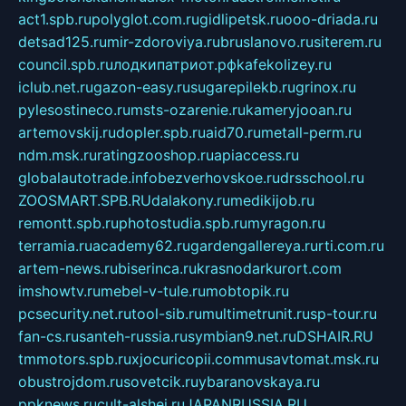
act1.spb.ru
polyglot.com.ru
gidlipetsk.ru
ooo-driada.ru
detsad125.ru
mir-zdoroviya.ru
bruslanovo.ru
siterem.ru
council.spb.ru
лодкипатриот.рф
kafekolizey.ru
iclub.net.ru
gazon-easy.ru
sugarepilekb.ru
grinox.ru
pylesostineco.ru
msts-ozarenie.ru
kameryjooan.ru
artemovskij.ru
dopler.spb.ru
aid70.ru
metall-perm.ru
ndm.msk.ru
ratingzooshop.ru
apiaccess.ru
globalautotrade.info
bezverhovskoe.ru
drsschool.ru
ZOOSMART.SPB.RU
dalakony.ru
medikijob.ru
remontt.spb.ru
photostudia.spb.ru
myragon.ru
terramia.ru
academy62.ru
gardengallereya.ru
rti.com.ru
artem-news.ru
biserinca.ru
krasnodarkurort.com
imshowtv.ru
mebel-v-tule.ru
mobtopik.ru
pcsecurity.net.ru
tool-sib.ru
multimetrunit.ru
sp-tour.ru
fan-cs.ru
santeh-russia.ru
symbian9.net.ru
DSHAIR.RU
tmmotors.spb.ru
xjocuricopii.com
musavtomat.msk.ru
obustrojdom.ru
sovetcik.ru
ybaranovskaya.ru
ppknews.ru
cult-alshei.ru
JAPANRUSSIA.RU