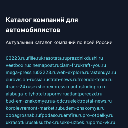
Каталог компаний для
автомобилистов
Актуальный каталог компаний по всей России
03223.ru
ufille.ru
krasotata.ru
prazdnikdushi.ru
veetbox.ru
cinemapost.ru
ciam-fr.ru
kraft-you.ru
mega-press.ru
03223.ru
web-explore.ru
rastenuya.ru
eurovision-russia.ru
strah-news.ru
freeride-team.ru
itrack-24.ru
sexshopexpress.ru
autostudiopro.ru
alabuga-cityhotel.ru
pornv.ru
atlantpereezd.ru
bud-em-znakomye.ru
a-cdc.ru
elektrostal-news.ru
korolevremont-market.ru
budem-znakomye.ru
oooagrosnab.ru
fpodaso.ru
emfire.ru
pro-otdelky.ru
ukrasotki.ru
seksuzbek.ru
seks-uzbek.ru
porno-vk.ru