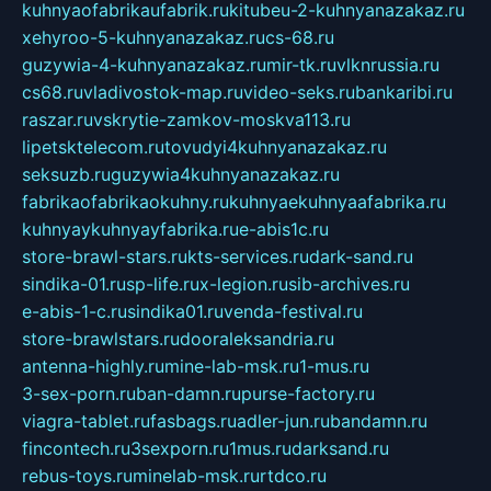
kuhnyaofabrikaufabrik.ru
kitubeu-2-kuhnyanazakaz.ru
xehyroo-5-kuhnyanazakaz.ru
cs-68.ru
guzywia-4-kuhnyanazakaz.ru
mir-tk.ru
vlknrussia.ru
cs68.ru
vladivostok-map.ru
video-seks.ru
bankaribi.ru
raszar.ru
vskrytie-zamkov-moskva113.ru
lipetsktelecom.ru
tovudyi4kuhnyanazakaz.ru
seksuzb.ru
guzywia4kuhnyanazakaz.ru
fabrikaofabrikaokuhny.ru
kuhnyaekuhnyaafabrika.ru
kuhnyaykuhnyayfabrika.ru
e-abis1c.ru
store-brawl-stars.ru
kts-services.ru
dark-sand.ru
sindika-01.ru
sp-life.ru
x-legion.ru
sib-archives.ru
e-abis-1-c.ru
sindika01.ru
venda-festival.ru
store-brawlstars.ru
dooraleksandria.ru
antenna-highly.ru
mine-lab-msk.ru
1-mus.ru
3-sex-porn.ru
ban-damn.ru
purse-factory.ru
viagra-tablet.ru
fasbags.ru
adler-jun.ru
bandamn.ru
fincontech.ru
3sexporn.ru
1mus.ru
darksand.ru
rebus-toys.ru
minelab-msk.ru
rtdco.ru