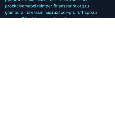
proekciyamebel.ru
imper-finans.ru
rim.org.ru
glamourai.ru
brassminus.ru
zabor-pro.ru
ftn.pp.ru
dorogoe58.ru
laimengpacker.ru
kuzova-zapchasti.ru
sageerp.ru
taxodrom.ru
dsrazvitie.ru
hardcity.net.ru
ratinghomegames.ru
topservice25.ru
gubernyan.ru
gtglasslined.ru
ii4.ru
tssport.spb.ru
andorra24.com
blackwallstreet.ru
oboimos.ru
optim-doors.com.ru
ikuch.ru
nycr.org.ru
npa21.ru
vremya-ch.spb.ru
desert000.ru
ivtorgi.ru
ifiori.ru
catalog-statei.ru
dcv.org.ru
spetsmaster174.ru
ipkameryhiseeu.ru
dum26.ru
ruspol.spb.ru
fr-opendp.ru
kam-solnyshko.ru
cheyenne-arapaho.ru
sevzapmetal.spb.ru
ted-lapidus.spb.ru
parasite-eliminator.ru
sigma-complete.ru
modernworld.ru
dama-moda.ru
eholot-group.ru
sk-nvkz.ru
DRONGOLD.RU
democratia2.ru
i-farmer.ru
mass-sport.org
jablonex.spb.ru
bookmess.ru
linkword.ru