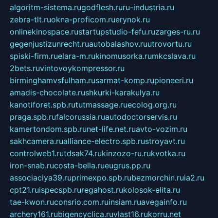
algoritm-sistema.ru
godflesh.ru
ru-industria.ru
zebra-tlt.ru
okna-proficom.ru
erynok.ru
onlinekinospace.ru
startupstudio-fefu.ru
zarges-ru.ru
gegenjustizunrecht.ru
autobalashov.ru
utrovortu.ru
spiski-firm.ru
elara-m.ru
kinomusorka.ru
mkcslava.ru
2bets.ru
vintovoykompressor.ru
birminghamvsfulham.ru
sarmat-komp.ru
pioneeri.ru
amadis-chocolate.ru
shkurki-karakulya.ru
kanotiforet.spb.ru
tutmassage.ru
ecolog.org.ru
praga.spb.ru
falcorussia.ru
autodoctorservis.ru
kamertondom.spb.ru
net-life.net.ru
avto-vozim.ru
sakhcamera.ru
alliance-electro.spb.ru
stroyavt.ru
controlweb1.ru
tdsak74.ru
kinzozo-ru.ru
kvotka.ru
iron-snab.ru
costa-bella.ru
eugrus.pp.ru
associaciya39.ru
primexpo.spb.ru
bezmorchin.ru
ia2.ru
cpt21.ru
ispecspb.ru
regahost.ru
kolosok-elita.ru
tae-kwon.ru
consrio.com.ru
insiam.ru
avegainfo.ru
archery161.ru
bigencyclica.ru
vlast16.ru
korru.net