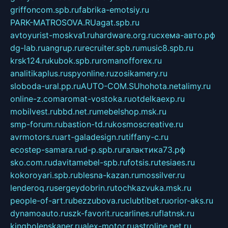
griffoncom.spb.ru
fabrika-emotsiy.ru
PARK-MATROSOVA.RU
agat.spb.ru
avtoyurist-moskva1.ru
hardware.org.ru
схема-авто.рф
dg-lab.ru
angrup.ru
recruiter.spb.ru
music8.spb.ru
krsk124.ru
kubok.spb.ru
romanofforex.ru
analitikaplus.ru
spyonline.ru
zosikamery.ru
sloboda-ural.pp.ru
AUTO-COM.SU
hohota.net
alimy.ru
online-z.com
aromat-vostoka.ru
otdelkaexp.ru
mobilvest.ru
bbd.net.ru
mebelshop.msk.ru
smp-forum.ru
bastion-td.ru
kosmoscreative.ru
avrmotors.ru
art-galadesign.ru
tiffany-c.ru
ecostep-samara.ru
d-p.spb.ru
галактика73.рф
sko.com.ru
davitamebel-spb.ru
fotsis.ru
tesiaes.ru
kokoroyari.spb.ru
blesna-kazan.ru
mossilver.ru
lenderoq.ru
sergeydobrin.ru
tochkazvuka.msk.ru
people-of-art.ru
bezzubova.ru
clubtibet.ru
orior-aks.ru
dynamoauto.ru
szk-favorit.ru
carlines.ru
flatnsk.ru
kingbolenskaner.ru
alex-motor.ru
astroline.net.ru