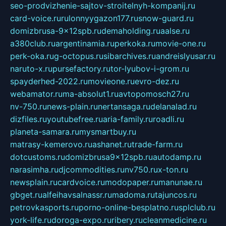
seo-prodvizhenie-sajtov-stroitelnyh-kompanij.ru
card-voice.ru
rulonnyygazon177.ru
snow-guard.ru
domizbrusa-9x12spb.ru
demaholding.ru
aalse.ru
a380club.ru
argentinamia.ru
perkoka.ru
movie-one.ru
perk-oka.ru
g-octopus.ru
sibarchives.ru
andreislyusar.ru
naruto-x.ru
pursefactory.ru
tor-lyubov-i-grom.ru
spayderhed-2022.ru
movieone.ru
evro-dez.ru
webamator.ru
ma-absolut1.ru
avtopomosch27.ru
nv-750.ru
news-plain.ru
nertansaga.ru
delanalad.ru
dizfiles.ru
youtubefree.ru
aria-family.ru
roadli.ru
planeta-samara.ru
mysmartbuy.ru
matrasy-kemerovo.ru
ashanet.ru
trade-farm.ru
dotcustoms.ru
domizbrusa9x12spb.ru
autodamp.ru
narasimha.ru
djcommodities.ru
nv750.ru
x-ton.ru
newsplain.ru
cardvoice.ru
modopaper.ru
manunae.ru
gbget.ru
alfeihavsalnassr.ru
madoma.ru
tajuncos.ru
petrovkasports.ru
porno-online-besplatno.ru
splclub.ru
york-life.ru
doroga-expo.ru
ribery.ru
cleanmedicine.ru