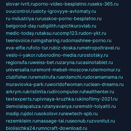
slovar-ivrit.ru
porno-video-besplatno.ru
seks-365.ru
ovucontrol.ru
sloty-igrovyye-avtomaty.ru
ru-industriya.ru
russkoe-porno-besplatno.ru
belgorod-day.ru
digilith.ru
pichkurovlab.ru
medic-today.ru
taksu.ru
comp123.ru
don-ykt.ru
teensvoice.ru
imgsharing.ru
domashnee-porno.ru
eva-elfie.ru
foto-tur.ru
biz-doska.ru
metropoltravel.ru
veslo-i-yakor.ru
borodino-media.ru
rostotsky.ru
regionufa.ru
weiss-bet.ru
zaryna.ru
casinotablet.ru
universalia.ru
remont-mebeli-moscow.ru
termomur.ru
clubfisher.ru
remstirufa.ru
erdamchi.ru
doramamama.ru
muraviovka-park.ru
worldofwoman.ru
clean-dreams.ru
arkrym.ru
kristinita.ru
dircomputer.ru
healthenter.ru
textexperts.ru
pivnaya-kruzhka.ru
kinofilmy-2021.ru
demolalapaluza.ru
tanyavanya.ru
remstir-tolyatti.ru
msdip.ru
jdol.ru
sokolovr.ru
newtech-spb.ru
rezemkleim.ru
massage-tai.ru
seonub.ru
zvonitut.ru
biolisichka24.ru
mncraft-download.ru