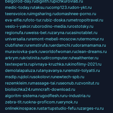
belgorod-day.ru
digilith.ru
pichkurovlab.ru
medic-today.ru
taksu.ru
comp123.ru
don-ykt.ru
teensvoice.ru
imgsharing.ru
domashnee-porno.ru
eva-elfie.ru
foto-tur.ru
biz-doska.ru
metropoltravel.ru
veslo-i-yakor.ru
borodino-media.ru
rostotsky.ru
regionufa.ru
weiss-bet.ru
zaryna.ru
casinotablet.ru
universalia.ru
remont-mebeli-moscow.ru
termomur.ru
clubfisher.ru
remstirufa.ru
erdamchi.ru
doramamama.ru
muraviovka-park.ru
worldofwoman.ru
clean-dreams.ru
arkrym.ru
kristinita.ru
dircomputer.ru
healthenter.ru
textexperts.ru
pivnaya-kruzhka.ru
kinofilmy-2021.ru
demolalapaluza.ru
tanyavanya.ru
remstir-tolyatti.ru
msdip.ru
jdol.ru
sokolovr.ru
newtech-spb.ru
rezemkleim.ru
massage-tai.ru
seonub.ru
zvonitut.ru
biolisichka24.ru
mncraft-download.ru
algoritm-sistema.ru
godflesh.ru
ru-industria.ru
zebra-tlt.ru
okna-proficom.ru
erynok.ru
onlinekinospace.ru
startupstudio-fefu.ru
zarges-ru.ru