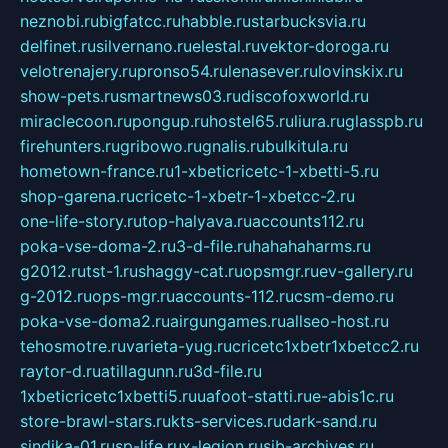
neznobi.ru
bigfatcc.ru
habble.ru
starbucksvia.ru
delfinet.ru
silvernano.ru
elestal.ru
vektor-doroga.ru
velotrenajery.ru
pronso54.ru
lenasever.ru
lovinskix.ru
show-pets.ru
smartnews03.ru
discofoxworld.ru
miraclecoon.ru
pongup.ru
hostel65.ru
liura.ru
glasspb.ru
firehunters.ru
gribowo.ru
gnalis.ru
bulkitula.ru
hometown-france.ru
1-xbeticricetc-1-xbetti-5.ru
shop-garena.ru
cricetc-1-xbetr-1-xbetcc-2.ru
one-life-story.ru
top-halyava.ru
accounts112.ru
poka-vse-doma-2.ru
3-d-file.ru
hahahaharms.ru
g2012.ru
tst-1.ru
shaggy-cat.ru
opsmgr.ru
ev-gallery.ru
g-2012.ru
ops-mgr.ru
accounts-112.ru
csm-demo.ru
poka-vse-doma2.ru
airgungames.ru
allseo-host.ru
tehosmotre.ru
varieta-yug.ru
cricetc1xbetr1xbetcc2.ru
raytor-d.ru
atillagunn.ru
3d-file.ru
1xbeticricetc1xbetti5.ru
uafoot-statti.ru
e-abis1c.ru
store-brawl-stars.ru
kts-services.ru
dark-sand.ru
sindika-01.ru
sp-life.ru
x-legion.ru
sib-archives.ru