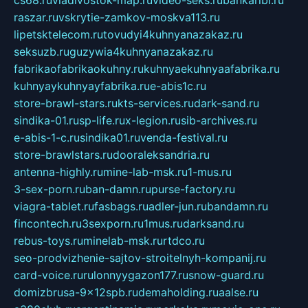
cs68.ru
vladivostok-map.ru
video-seks.ru
bankaribi.ru
raszar.ru
vskrytie-zamkov-moskva113.ru
lipetsktelecom.ru
tovudyi4kuhnyanazakaz.ru
seksuzb.ru
guzywia4kuhnyanazakaz.ru
fabrikaofabrikaokuhny.ru
kuhnyaekuhnyaafabrika.ru
kuhnyaykuhnyayfabrika.ru
e-abis1c.ru
store-brawl-stars.ru
kts-services.ru
dark-sand.ru
sindika-01.ru
sp-life.ru
x-legion.ru
sib-archives.ru
e-abis-1-c.ru
sindika01.ru
venda-festival.ru
store-brawlstars.ru
dooraleksandria.ru
antenna-highly.ru
mine-lab-msk.ru
1-mus.ru
3-sex-porn.ru
ban-damn.ru
purse-factory.ru
viagra-tablet.ru
fasbags.ru
adler-jun.ru
bandamn.ru
fincontech.ru
3sexporn.ru
1mus.ru
darksand.ru
rebus-toys.ru
minelab-msk.ru
rtdco.ru
seo-prodvizhenie-sajtov-stroitelnyh-kompanij.ru
card-voice.ru
rulonnyygazon177.ru
snow-guard.ru
domizbrusa-9x12spb.ru
demaholding.ru
aalse.ru