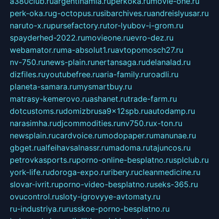
a380club.ru
argentinamia.ru
perkoka.ru
movie-one.ru
perk-oka.ru
g-octopus.ru
sibarchives.ru
andreislyusar.ru
naruto-x.ru
pursefactory.ru
tor-lyubov-i-grom.ru
spayderhed-2022.ru
movieone.ru
evro-dez.ru
webamator.ru
ma-absolut1.ru
avtopomosch27.ru
nv-750.ru
news-plain.ru
nertansaga.ru
delanalad.ru
dizfiles.ru
youtubefree.ru
aria-family.ru
roadli.ru
planeta-samara.ru
mysmartbuy.ru
matrasy-kemerovo.ru
ashanet.ru
trade-farm.ru
dotcustoms.ru
domizbrusa9x12spb.ru
autodamp.ru
narasimha.ru
djcommodities.ru
nv750.ru
x-ton.ru
newsplain.ru
cardvoice.ru
modopaper.ru
manunae.ru
gbget.ru
alfeihavsalnassr.ru
madoma.ru
tajuncos.ru
petrovkasports.ru
porno-online-besplatno.ru
splclub.ru
york-life.ru
doroga-expo.ru
ribery.ru
cleanmedicine.ru
slovar-ivrit.ru
porno-video-besplatno.ru
seks-365.ru
ovucontrol.ru
sloty-igrovyye-avtomaty.ru
ru-industriya.ru
russkoe-porno-besplatno.ru