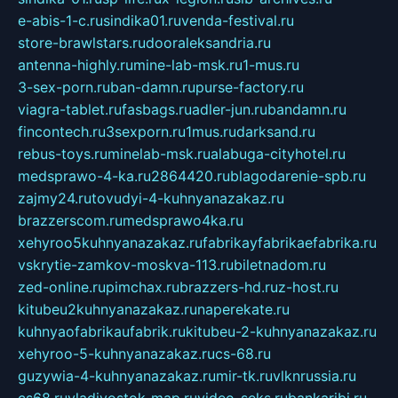
e-abis-1-c.ru
sindika01.ru
venda-festival.ru
store-brawlstars.ru
dooraleksandria.ru
antenna-highly.ru
mine-lab-msk.ru
1-mus.ru
3-sex-porn.ru
ban-damn.ru
purse-factory.ru
viagra-tablet.ru
fasbags.ru
adler-jun.ru
bandamn.ru
fincontech.ru
3sexporn.ru
1mus.ru
darksand.ru
rebus-toys.ru
minelab-msk.ru
alabuga-cityhotel.ru
medsprawo-4-ka.ru
2864420.ru
blagodarenie-spb.ru
zajmy24.ru
tovudyi-4-kuhnyanazakaz.ru
brazzerscom.ru
medsprawo4ka.ru
xehyroo5kuhnyanazakaz.ru
fabrikayfabrikaefabrika.ru
vskrytie-zamkov-moskva-113.ru
biletnadom.ru
zed-online.ru
pimchax.ru
brazzers-hd.ru
z-host.ru
kitubeu2kuhnyanazakaz.ru
naperekate.ru
kuhnyaofabrikaufabrik.ru
kitubeu-2-kuhnyanazakaz.ru
xehyroo-5-kuhnyanazakaz.ru
cs-68.ru
guzywia-4-kuhnyanazakaz.ru
mir-tk.ru
vlknrussia.ru