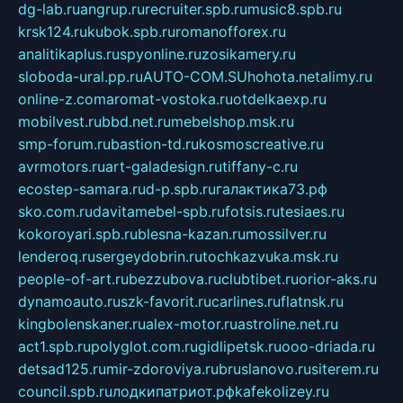
dg-lab.ru
angrup.ru
recruiter.spb.ru
music8.spb.ru
krsk124.ru
kubok.spb.ru
romanofforex.ru
analitikaplus.ru
spyonline.ru
zosikamery.ru
sloboda-ural.pp.ru
AUTO-COM.SU
hohota.net
alimy.ru
online-z.com
aromat-vostoka.ru
otdelkaexp.ru
mobilvest.ru
bbd.net.ru
mebelshop.msk.ru
smp-forum.ru
bastion-td.ru
kosmoscreative.ru
avrmotors.ru
art-galadesign.ru
tiffany-c.ru
ecostep-samara.ru
d-p.spb.ru
галактика73.рф
sko.com.ru
davitamebel-spb.ru
fotsis.ru
tesiaes.ru
kokoroyari.spb.ru
blesna-kazan.ru
mossilver.ru
lenderoq.ru
sergeydobrin.ru
tochkazvuka.msk.ru
people-of-art.ru
bezzubova.ru
clubtibet.ru
orior-aks.ru
dynamoauto.ru
szk-favorit.ru
carlines.ru
flatnsk.ru
kingbolenskaner.ru
alex-motor.ru
astroline.net.ru
act1.spb.ru
polyglot.com.ru
gidlipetsk.ru
ooo-driada.ru
detsad125.ru
mir-zdoroviya.ru
bruslanovo.ru
siterem.ru
council.spb.ru
лодкипатриот.рф
kafekolizey.ru