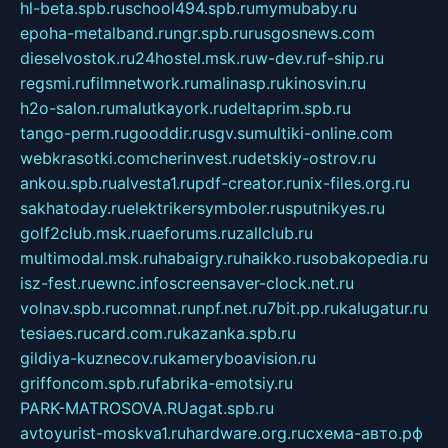
hl-beta.spb.ru
school494.spb.ru
mymubaby.ru
epoha-metalband.ru
ngr.spb.ru
rusgosnews.com
dieselvostok.ru
24hostel.msk.ru
w-dev.ru
f-ship.ru
regsmi.ru
filmnetwork.ru
malinasp.ru
kinosvin.ru
h2o-salon.ru
malutkayork.ru
deltaprim.spb.ru
tango-perm.ru
gooddir.ru
sgv.su
multiki-online.com
webkrasotki.com
cherinvest.ru
detskiy-ostrov.ru
ankou.spb.ru
alvesta1.ru
pdf-creator.ru
nix-files.org.ru
sakhatoday.ru
elektrikersymboler.ru
sputnikyes.ru
golf2club.msk.ru
aeforums.ru
zallclub.ru
multimodal.msk.ru
habaigry.ru
haikko.ru
sobakopedia.ru
isz-fest.ru
ewnc.info
screensaver-clock.net.ru
volnav.spb.ru
comnat.ru
npf.net.ru
7bit.pp.ru
kalugatur.ru
tesiaes.ru
card.com.ru
kazanka.spb.ru
gildiya-kuznecov.ru
kameryboavision.ru
griffoncom.spb.ru
fabrika-emotsiy.ru
PARK-MATROSOVA.RU
agat.spb.ru
avtoyurist-moskva1.ru
hardware.org.ru
схема-авто.рф