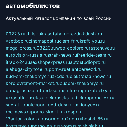
автомобилистов
Актуальный каталог компаний по всей России
03223.ru
ufille.ru
krasotata.ru
prazdnikdushi.ru
veetbox.ru
cinemapost.ru
ciam-fr.ru
kraft-you.ru
mega-press.ru
03223.ru
web-explore.ru
rastenuya.ru
eurovision-russia.ru
strah-news.ru
freeride-team.ru
itrack-24.ru
sexshopexpress.ru
autostudiopro.ru
alabuga-cityhotel.ru
pornv.ru
atlantpereezd.ru
bud-em-znakomye.ru
a-cdc.ru
elektrostal-news.ru
korolevremont-market.ru
budem-znakomye.ru
oooagrosnab.ru
fpodaso.ru
emfire.ru
pro-otdelky.ru
ukrasotki.ru
seksuzbek.ru
seks-uzbek.ru
porno-vk.ru
sovratili.ru
olecoon.ru
vd-dosug.ru
adonyev.ru
rbc-news.ru
porno-skvirt.ru
krospr.ru
13autor-kolonka.ru
sormol.ru
2rich.ru
hostel-65.ru
hostserve.ru
porno-na-russkom.ru
mishinlab.ru