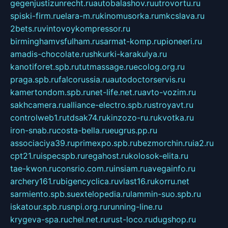
gegenjustizunrecht.ru
autobalashov.ru
utrovortu.ru
spiski-firm.ru
elara-m.ru
kinomusorka.ru
mkcslava.ru
2bets.ru
vintovoykompressor.ru
birminghamvsfulham.ru
sarmat-komp.ru
pioneeri.ru
amadis-chocolate.ru
shkurki-karakulya.ru
kanotiforet.spb.ru
tutmassage.ru
ecolog.org.ru
praga.spb.ru
falcorussia.ru
autodoctorservis.ru
kamertondom.spb.ru
net-life.net.ru
avto-vozim.ru
sakhcamera.ru
alliance-electro.spb.ru
stroyavt.ru
controlweb1.ru
tdsak74.ru
kinzozo-ru.ru
kvotka.ru
iron-snab.ru
costa-bella.ru
eugrus.pp.ru
associaciya39.ru
primexpo.spb.ru
bezmorchin.ru
ia2.ru
cpt21.ru
ispecspb.ru
regahost.ru
kolosok-elita.ru
tae-kwon.ru
consrio.com.ru
insiam.ru
avegainfo.ru
archery161.ru
bigencyclica.ru
vlast16.ru
korru.net
sarmiento.spb.su
extelopedia.ru
lammin-suo.spb.ru
iskatour.spb.ru
snpi.org.ru
running-line.ru
krygeva-spa.ru
chel.net.ru
rust-loco.ru
dugshop.ru