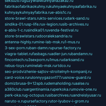
seksuzb.ru
guzywia4kuhnyanazakaz.ru
fabrikaofabrikaokuhny.ru
kuhnyaekuhnyaafabrika.ru
kuhnyaykuhnyayfabrika.ru
e-abis1c.ru
store-brawl-stars.ru
kts-services.ru
dark-sand.ru
sindika-01.ru
sp-life.ru
x-legion.ru
sib-archives.ru
e-abis-1-c.ru
sindika01.ru
venda-festival.ru
store-brawlstars.ru
dooraleksandria.ru
antenna-highly.ru
mine-lab-msk.ru
1-mus.ru
3-sex-porn.ru
ban-damn.ru
purse-factory.ru
viagra-tablet.ru
fasbags.ru
adler-jun.ru
bandamn.ru
fincontech.ru
3sexporn.ru
1mus.ru
darksand.ru
rebus-toys.ru
minelab-msk.ru
rtdco.ru
seo-prodvizhenie-sajtov-stroitelnyh-kompanij.ru
card-voice.ru
rulonnyygazon177.ru
snow-guard.ru
domizbrusa-9x12spb.ru
demaholding.ru
aalse.ru
a380club.ru
argentinamia.ru
perkoka.ru
movie-one.ru
perk-oka.ru
g-octopus.ru
sibarchives.ru
andreislyusar.ru
naruto-x.ru
pursefactory.ru
tor-lyubov-i-grom.ru