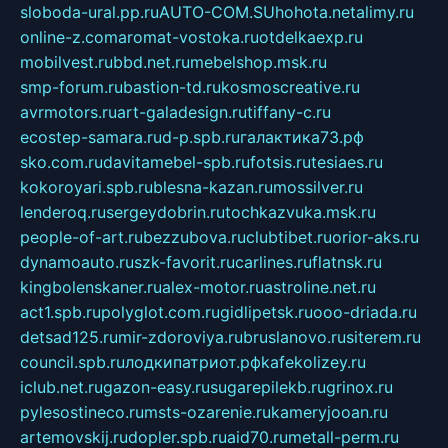
sloboda-ural.pp.ru
AUTO-COM.SU
hohota.net
alimy.ru
online-z.com
aromat-vostoka.ru
otdelkaexp.ru
mobilvest.ru
bbd.net.ru
mebelshop.msk.ru
smp-forum.ru
bastion-td.ru
kosmoscreative.ru
avrmotors.ru
art-galadesign.ru
tiffany-c.ru
ecostep-samara.ru
d-p.spb.ru
галактика73.рф
sko.com.ru
davitamebel-spb.ru
fotsis.ru
tesiaes.ru
kokoroyari.spb.ru
blesna-kazan.ru
mossilver.ru
lenderoq.ru
sergeydobrin.ru
tochkazvuka.msk.ru
people-of-art.ru
bezzubova.ru
clubtibet.ru
orior-aks.ru
dynamoauto.ru
szk-favorit.ru
carlines.ru
flatnsk.ru
kingbolenskaner.ru
alex-motor.ru
astroline.net.ru
act1.spb.ru
polyglot.com.ru
gidlipetsk.ru
ooo-driada.ru
detsad125.ru
mir-zdoroviya.ru
bruslanovo.ru
siterem.ru
council.spb.ru
лодкипатриот.рф
kafekolizey.ru
iclub.net.ru
gazon-easy.ru
sugarepilekb.ru
grinox.ru
pylesostineco.ru
msts-ozarenie.ru
kameryjooan.ru
artemovskij.ru
dopler.spb.ru
aid70.ru
metall-perm.ru