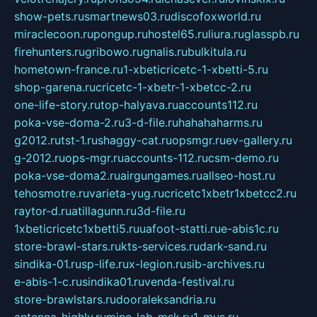
show-pets.ru
smartnews03.ru
discofoxworld.ru
miraclecoon.ru
pongup.ru
hostel65.ru
liura.ru
glasspb.ru
firehunters.ru
gribowo.ru
gnalis.ru
bulkitula.ru
hometown-france.ru
1-xbeticricetc-1-xbetti-5.ru
shop-garena.ru
cricetc-1-xbetr-1-xbetcc-2.ru
one-life-story.ru
top-halyava.ru
accounts112.ru
poka-vse-doma-2.ru
3-d-file.ru
hahahaharms.ru
g2012.ru
tst-1.ru
shaggy-cat.ru
opsmgr.ru
ev-gallery.ru
g-2012.ru
ops-mgr.ru
accounts-112.ru
csm-demo.ru
poka-vse-doma2.ru
airgungames.ru
allseo-host.ru
tehosmotre.ru
varieta-yug.ru
cricetc1xbetr1xbetcc2.ru
raytor-d.ru
atillagunn.ru
3d-file.ru
1xbeticricetc1xbetti5.ru
uafoot-statti.ru
e-abis1c.ru
store-brawl-stars.ru
kts-services.ru
dark-sand.ru
sindika-01.ru
sp-life.ru
x-legion.ru
sib-archives.ru
e-abis-1-c.ru
sindika01.ru
venda-festival.ru
store-brawlstars.ru
dooraleksandria.ru
antenna-highly.ru
mine-lab-msk.ru
1-mus.ru