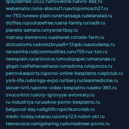
spayderhed-2022.ru
movieone.ru
evro-dez.ru
webamator.ru
ma-absolut1.ru
avtopomosch27.ru
nv-750.ru
news-plain.ru
nertansaga.ru
delanalad.ru
dizfiles.ru
youtubefree.ru
aria-family.ru
roadli.ru
planeta-samara.ru
mysmartbuy.ru
matrasy-kemerovo.ru
ashanet.ru
trade-farm.ru
dotcustoms.ru
domizbrusa9x12spb.ru
autodamp.ru
narasimha.ru
djcommodities.ru
nv750.ru
x-ton.ru
newsplain.ru
cardvoice.ru
modopaper.ru
manunae.ru
gbget.ru
alfeihavsalnassr.ru
madoma.ru
tajuncos.ru
petrovkasports.ru
porno-online-besplatno.ru
splclub.ru
york-life.ru
doroga-expo.ru
ribery.ru
cleanmedicine.ru
slovar-ivrit.ru
porno-video-besplatno.ru
seks-365.ru
ovucontrol.ru
sloty-igrovyye-avtomaty.ru
ru-industriya.ru
russkoe-porno-besplatno.ru
belgorod-day.ru
digilith.ru
pichkurovlab.ru
medic-today.ru
taksu.ru
comp123.ru
don-ykt.ru
teensvoice.ru
imgsharing.ru
domashnee-porno.ru