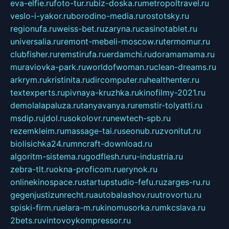
eva-elfie.ru
foto-tur.ru
biz-doska.ru
metropoltravel.ru
veslo-i-yakor.ru
borodino-media.ru
rostotsky.ru
regionufa.ru
weiss-bet.ru
zaryna.ru
casinotablet.ru
universalia.ru
remont-mebeli-moscow.ru
termomur.ru
clubfisher.ru
remstirufa.ru
erdamchi.ru
doramamama.ru
muraviovka-park.ru
worldofwoman.ru
clean-dreams.ru
arkrym.ru
kristinita.ru
dircomputer.ru
healthenter.ru
textexperts.ru
pivnaya-kruzhka.ru
kinofilmy-2021.ru
demolalapaluza.ru
tanyavanya.ru
remstir-tolyatti.ru
msdip.ru
jdol.ru
sokolovr.ru
newtech-spb.ru
rezemkleim.ru
massage-tai.ru
seonub.ru
zvonitut.ru
biolisichka24.ru
mncraft-download.ru
algoritm-sistema.ru
godflesh.ru
ru-industria.ru
zebra-tlt.ru
okna-proficom.ru
erynok.ru
onlinekinospace.ru
startupstudio-fefu.ru
zarges-ru.ru
gegenjustizunrecht.ru
autobalashov.ru
utrovortu.ru
spiski-firm.ru
elara-m.ru
kinomusorka.ru
mkcslava.ru
2bets.ru
vintovoykompressor.ru