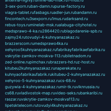
3-sex-porn.ru
ban-damn.ru
purse-factory.ru
viagra-tablet.ru
fasbags.ru
adler-jun.ru
bandamn.ru
fincontech.ru
3sexporn.ru
1mus.ru
darksand.ru
rebus-toys.ru
minelab-msk.ru
alabuga-cityhotel.ru
medsprawo-4-ka.ru
2864420.ru
blagodarenie-spb.ru
zajmy24.ru
tovudyi-4-kuhnyanazakaz.ru
brazzerscom.ru
medsprawo4ka.ru
xehyroo5kuhnyanazakaz.ru
fabrikayfabrikaefabrika.ru
vskrytie-zamkov-moskva-113.ru
biletnadom.ru
zed-online.ru
pimchax.ru
brazzers-hd.ru
z-host.ru
kitubeu2kuhnyanazakaz.ru
naperekate.ru
kuhnyaofabrikaufabrik.ru
kitubeu-2-kuhnyanazakaz.ru
xehyroo-5-kuhnyanazakaz.ru
cs-68.ru
guzywia-4-kuhnyanazakaz.ru
mir-tk.ru
vlknrussia.ru
cs68.ru
vladivostok-map.ru
video-seks.ru
bankaribi.ru
raszar.ru
vskrytie-zamkov-moskva113.ru
lipetsktelecom.ru
tovudyi4kuhnyanazakaz.ru