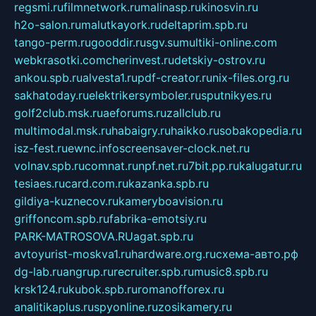
regsmi.ru
filmnetwork.ru
malinasp.ru
kinosvin.ru
h2o-salon.ru
malutkayork.ru
deltaprim.spb.ru
tango-perm.ru
gooddir.ru
sgv.su
multiki-online.com
webkrasotki.com
cherinvest.ru
detskiy-ostrov.ru
ankou.spb.ru
alvesta1.ru
pdf-creator.ru
nix-files.org.ru
sakhatoday.ru
elektrikersymboler.ru
sputnikyes.ru
golf2club.msk.ru
aeforums.ru
zallclub.ru
multimodal.msk.ru
habaigry.ru
haikko.ru
sobakopedia.ru
isz-fest.ru
ewnc.info
screensaver-clock.net.ru
volnav.spb.ru
comnat.ru
npf.net.ru
7bit.pp.ru
kalugatur.ru
tesiaes.ru
card.com.ru
kazanka.spb.ru
gildiya-kuznecov.ru
kameryboavision.ru
griffoncom.spb.ru
fabrika-emotsiy.ru
PARK-MATROSOVA.RU
agat.spb.ru
avtoyurist-moskva1.ru
hardware.org.ru
схема-авто.рф
dg-lab.ru
angrup.ru
recruiter.spb.ru
music8.spb.ru
krsk124.ru
kubok.spb.ru
romanofforex.ru
analitikaplus.ru
spyonline.ru
zosikamery.ru