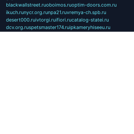
blackwallstreet.ru
oboimos.ru
optim-doors.com.ru
ikuch.ru
nycr.org.ru
npa21.ru
vremya-ch.spb.ru
desert000.ru
ivtorgi.ru
ifiori.ru
catalog-statei.ru
dcv.org.ru
spetsmaster174.ru
ipkameryhiseeu.ru
dum26.ru
ruspol.spb.ru
fr-opendp.ru
kam-solnyshko.ru
cheyenne-arapaho.ru
sevzapmetal.spb.ru
ted-lapidus.spb.ru
parasite-eliminator.ru
sigma-complete.ru
modernworld.ru
dama-moda.ru
eholot-group.ru
sk-nvkz.ru
DRONGOLD.RU
democratia2.ru
i-farmer.ru
mass-sport.org
jablonex.spb.ru
bookmess.ru
linkword.ru
refineua.com.ru
cs-spec.net.ru
altay-mebel.ru
DNK-THEATRE.RU
mechaniks.spb.ru
ipcamtechage.ru
skosta.ru
a-sun.ru
stroy-ldsp.ru
snowlands.org.ru
childrensshoes.ru
mrlizzy.ru
mebelsofiakrd.ru
bulizhenko.ru
rumantick.net.ru
mtszerno.ru
daily-fishing.ru
glushiteli-v-spb.ru
megasat.org.ru
localization.net.ru
flyingfish.pp.ru
ds5teremok.ru