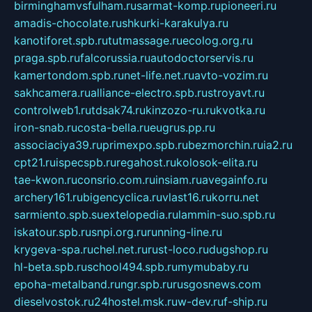
birminghamvsfulham.ru
sarmat-komp.ru
pioneeri.ru
amadis-chocolate.ru
shkurki-karakulya.ru
kanotiforet.spb.ru
tutmassage.ru
ecolog.org.ru
praga.spb.ru
falcorussia.ru
autodoctorservis.ru
kamertondom.spb.ru
net-life.net.ru
avto-vozim.ru
sakhcamera.ru
alliance-electro.spb.ru
stroyavt.ru
controlweb1.ru
tdsak74.ru
kinzozo-ru.ru
kvotka.ru
iron-snab.ru
costa-bella.ru
eugrus.pp.ru
associaciya39.ru
primexpo.spb.ru
bezmorchin.ru
ia2.ru
cpt21.ru
ispecspb.ru
regahost.ru
kolosok-elita.ru
tae-kwon.ru
consrio.com.ru
insiam.ru
avegainfo.ru
archery161.ru
bigencyclica.ru
vlast16.ru
korru.net
sarmiento.spb.su
extelopedia.ru
lammin-suo.spb.ru
iskatour.spb.ru
snpi.org.ru
running-line.ru
krygeva-spa.ru
chel.net.ru
rust-loco.ru
dugshop.ru
hl-beta.spb.ru
school494.spb.ru
mymubaby.ru
epoha-metalband.ru
ngr.spb.ru
rusgosnews.com
dieselvostok.ru
24hostel.msk.ru
w-dev.ru
f-ship.ru