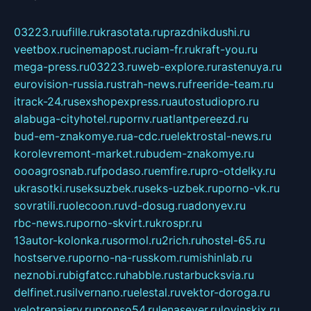
03223.ru
ufille.ru
krasotata.ru
prazdnikdushi.ru
veetbox.ru
cinemapost.ru
ciam-fr.ru
kraft-you.ru
mega-press.ru
03223.ru
web-explore.ru
rastenuya.ru
eurovision-russia.ru
strah-news.ru
freeride-team.ru
itrack-24.ru
sexshopexpress.ru
autostudiopro.ru
alabuga-cityhotel.ru
pornv.ru
atlantpereezd.ru
bud-em-znakomye.ru
a-cdc.ru
elektrostal-news.ru
korolevremont-market.ru
budem-znakomye.ru
oooagrosnab.ru
fpodaso.ru
emfire.ru
pro-otdelky.ru
ukrasotki.ru
seksuzbek.ru
seks-uzbek.ru
porno-vk.ru
sovratili.ru
olecoon.ru
vd-dosug.ru
adonyev.ru
rbc-news.ru
porno-skvirt.ru
krospr.ru
13autor-kolonka.ru
sormol.ru
2rich.ru
hostel-65.ru
hostserve.ru
porno-na-russkom.ru
mishinlab.ru
neznobi.ru
bigfatcc.ru
habble.ru
starbucksvia.ru
delfinet.ru
silvernano.ru
elestal.ru
vektor-doroga.ru
velotrenajery.ru
pronso54.ru
lenasever.ru
lovinskix.ru