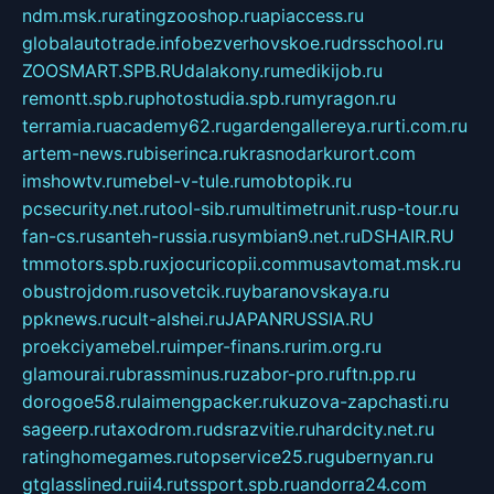
ndm.msk.ru
ratingzooshop.ru
apiaccess.ru
globalautotrade.info
bezverhovskoe.ru
drsschool.ru
ZOOSMART.SPB.RU
dalakony.ru
medikijob.ru
remontt.spb.ru
photostudia.spb.ru
myragon.ru
terramia.ru
academy62.ru
gardengallereya.ru
rti.com.ru
artem-news.ru
biserinca.ru
krasnodarkurort.com
imshowtv.ru
mebel-v-tule.ru
mobtopik.ru
pcsecurity.net.ru
tool-sib.ru
multimetrunit.ru
sp-tour.ru
fan-cs.ru
santeh-russia.ru
symbian9.net.ru
DSHAIR.RU
tmmotors.spb.ru
xjocuricopii.com
musavtomat.msk.ru
obustrojdom.ru
sovetcik.ru
ybaranovskaya.ru
ppknews.ru
cult-alshei.ru
JAPANRUSSIA.RU
proekciyamebel.ru
imper-finans.ru
rim.org.ru
glamourai.ru
brassminus.ru
zabor-pro.ru
ftn.pp.ru
dorogoe58.ru
laimengpacker.ru
kuzova-zapchasti.ru
sageerp.ru
taxodrom.ru
dsrazvitie.ru
hardcity.net.ru
ratinghomegames.ru
topservice25.ru
gubernyan.ru
gtglasslined.ru
ii4.ru
tssport.spb.ru
andorra24.com