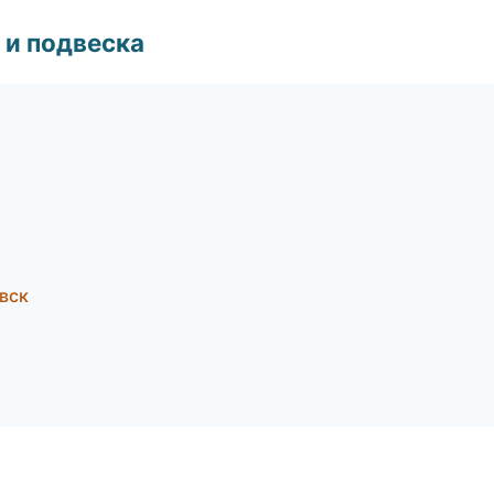
 и подвеска
овск