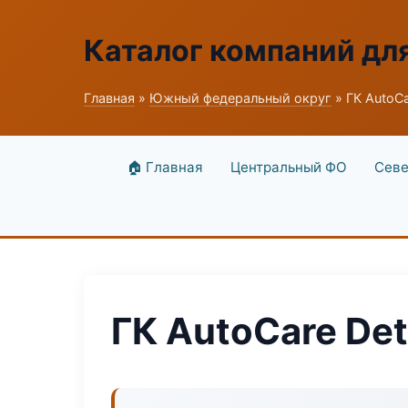
Каталог компаний дл
Главная
»
Южный федеральный округ
» ГК AutoCa
🏠 Главная
Центральный ФО
Севе
ГК AutoCare Det