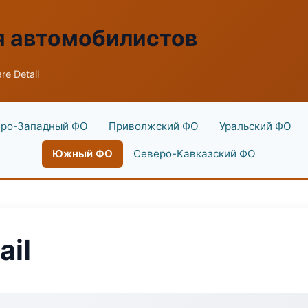
я автомобилистов
re Detail
ро-Западный ФО
Приволжский ФО
Уральский ФО
Южный ФО
Северо-Кавказский ФО
ail