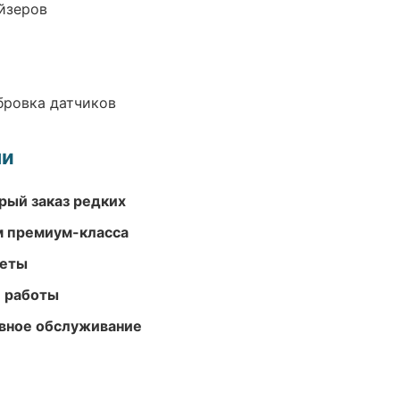
йзеров
ибровка датчиков
ми
рый заказ редких
м премиум-класса
меты
е работы
вное обслуживание