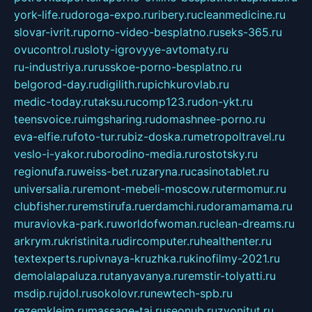
york-life.ru
doroga-expo.ru
ribery.ru
cleanmedicine.ru
slovar-ivrit.ru
porno-video-besplatno.ru
seks-365.ru
ovucontrol.ru
sloty-igrovyye-avtomaty.ru
ru-industriya.ru
russkoe-porno-besplatno.ru
belgorod-day.ru
digilith.ru
pichkurovlab.ru
medic-today.ru
taksu.ru
comp123.ru
don-ykt.ru
teensvoice.ru
imgsharing.ru
domashnee-porno.ru
eva-elfie.ru
foto-tur.ru
biz-doska.ru
metropoltravel.ru
veslo-i-yakor.ru
borodino-media.ru
rostotsky.ru
regionufa.ru
weiss-bet.ru
zaryna.ru
casinotablet.ru
universalia.ru
remont-mebeli-moscow.ru
termomur.ru
clubfisher.ru
remstirufa.ru
erdamchi.ru
doramamama.ru
muraviovka-park.ru
worldofwoman.ru
clean-dreams.ru
arkrym.ru
kristinita.ru
dircomputer.ru
healthenter.ru
textexperts.ru
pivnaya-kruzhka.ru
kinofilmy-2021.ru
demolalapaluza.ru
tanyavanya.ru
remstir-tolyatti.ru
msdip.ru
jdol.ru
sokolovr.ru
newtech-spb.ru
rezemkleim.ru
massage-tai.ru
seonub.ru
zvonitut.ru