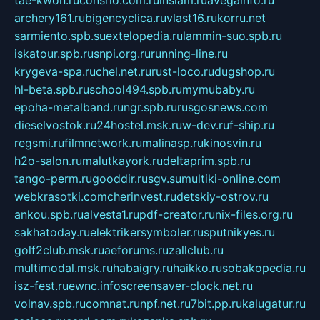
archery161.ru
bigencyclica.ru
vlast16.ru
korru.net
sarmiento.spb.su
extelopedia.ru
lammin-suo.spb.ru
iskatour.spb.ru
snpi.org.ru
running-line.ru
krygeva-spa.ru
chel.net.ru
rust-loco.ru
dugshop.ru
hl-beta.spb.ru
school494.spb.ru
mymubaby.ru
epoha-metalband.ru
ngr.spb.ru
rusgosnews.com
dieselvostok.ru
24hostel.msk.ru
w-dev.ru
f-ship.ru
regsmi.ru
filmnetwork.ru
malinasp.ru
kinosvin.ru
h2o-salon.ru
malutkayork.ru
deltaprim.spb.ru
tango-perm.ru
gooddir.ru
sgv.su
multiki-online.com
webkrasotki.com
cherinvest.ru
detskiy-ostrov.ru
ankou.spb.ru
alvesta1.ru
pdf-creator.ru
nix-files.org.ru
sakhatoday.ru
elektrikersymboler.ru
sputnikyes.ru
golf2club.msk.ru
aeforums.ru
zallclub.ru
multimodal.msk.ru
habaigry.ru
haikko.ru
sobakopedia.ru
isz-fest.ru
ewnc.info
screensaver-clock.net.ru
volnav.spb.ru
comnat.ru
npf.net.ru
7bit.pp.ru
kalugatur.ru