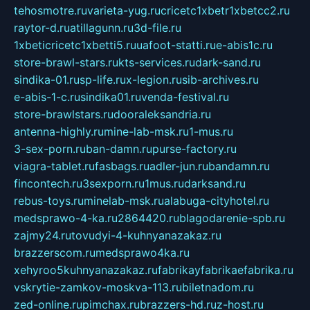
tehosmotre.ru
varieta-yug.ru
cricetc1xbetr1xbetcc2.ru
raytor-d.ru
atillagunn.ru
3d-file.ru
1xbeticricetc1xbetti5.ru
uafoot-statti.ru
e-abis1c.ru
store-brawl-stars.ru
kts-services.ru
dark-sand.ru
sindika-01.ru
sp-life.ru
x-legion.ru
sib-archives.ru
e-abis-1-c.ru
sindika01.ru
venda-festival.ru
store-brawlstars.ru
dooraleksandria.ru
antenna-highly.ru
mine-lab-msk.ru
1-mus.ru
3-sex-porn.ru
ban-damn.ru
purse-factory.ru
viagra-tablet.ru
fasbags.ru
adler-jun.ru
bandamn.ru
fincontech.ru
3sexporn.ru
1mus.ru
darksand.ru
rebus-toys.ru
minelab-msk.ru
alabuga-cityhotel.ru
medsprawo-4-ka.ru
2864420.ru
blagodarenie-spb.ru
zajmy24.ru
tovudyi-4-kuhnyanazakaz.ru
brazzerscom.ru
medsprawo4ka.ru
xehyroo5kuhnyanazakaz.ru
fabrikayfabrikaefabrika.ru
vskrytie-zamkov-moskva-113.ru
biletnadom.ru
zed-online.ru
pimchax.ru
brazzers-hd.ru
z-host.ru