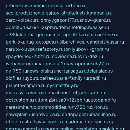
rebus-toys.ru
minelab-msk.ru
rtdco.ru
seo-prodvizhenie-sajtov-stroitelnyh-kompanij.ru
card-voice.ru
rulonnyygazon177.ru
snow-guard.ru
domizbrusa-9x12spb.ru
demaholding.ru
aalse.ru
a380club.ru
argentinamia.ru
perkoka.ru
movie-one.ru
perk-oka.ru
g-octopus.ru
sibarchives.ru
andreislyusar.ru
naruto-x.ru
pursefactory.ru
tor-lyubov-i-grom.ru
spayderhed-2022.ru
movieone.ru
evro-dez.ru
webamator.ru
ma-absolut1.ru
avtopomosch27.ru
nv-750.ru
news-plain.ru
nertansaga.ru
delanalad.ru
dizfiles.ru
youtubefree.ru
aria-family.ru
roadli.ru
planeta-samara.ru
mysmartbuy.ru
matrasy-kemerovo.ru
ashanet.ru
trade-farm.ru
dotcustoms.ru
domizbrusa9x12spb.ru
autodamp.ru
narasimha.ru
djcommodities.ru
nv750.ru
x-ton.ru
newsplain.ru
cardvoice.ru
modopaper.ru
manunae.ru
gbget.ru
alfeihavsalnassr.ru
madoma.ru
tajuncos.ru
petrovkasports.ru
porno-online-besplatno.ru
splclub.ru