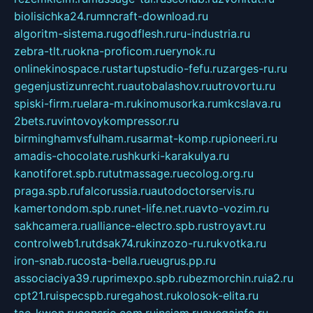
biolisichka24.ru
mncraft-download.ru
algoritm-sistema.ru
godflesh.ru
ru-industria.ru
zebra-tlt.ru
okna-proficom.ru
erynok.ru
onlinekinospace.ru
startupstudio-fefu.ru
zarges-ru.ru
gegenjustizunrecht.ru
autobalashov.ru
utrovortu.ru
spiski-firm.ru
elara-m.ru
kinomusorka.ru
mkcslava.ru
2bets.ru
vintovoykompressor.ru
birminghamvsfulham.ru
sarmat-komp.ru
pioneeri.ru
amadis-chocolate.ru
shkurki-karakulya.ru
kanotiforet.spb.ru
tutmassage.ru
ecolog.org.ru
praga.spb.ru
falcorussia.ru
autodoctorservis.ru
kamertondom.spb.ru
net-life.net.ru
avto-vozim.ru
sakhcamera.ru
alliance-electro.spb.ru
stroyavt.ru
controlweb1.ru
tdsak74.ru
kinzozo-ru.ru
kvotka.ru
iron-snab.ru
costa-bella.ru
eugrus.pp.ru
associaciya39.ru
primexpo.spb.ru
bezmorchin.ru
ia2.ru
cpt21.ru
ispecspb.ru
regahost.ru
kolosok-elita.ru
tae-kwon.ru
consrio.com.ru
insiam.ru
avegainfo.ru