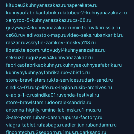
kitubeu2kuhnyanazakaz.ru
naperekate.ru
kuhnyaofabrikaufabrik.ru
kitubeu-2-kuhnyanazakaz.ru
xehyroo-5-kuhnyanazakaz.ru
cs-68.ru
guzywia-4-kuhnyanazakaz.ru
mir-tk.ru
vlknrussia.ru
cs68.ru
vladivostok-map.ru
video-seks.ru
bankaribi.ru
raszar.ru
vskrytie-zamkov-moskva113.ru
lipetsktelecom.ru
tovudyi4kuhnyanazakaz.ru
seksuzb.ru
guzywia4kuhnyanazakaz.ru
fabrikaofabrikaokuhny.ru
kuhnyaekuhnyaafabrika.ru
kuhnyaykuhnyayfabrika.ru
e-abis1c.ru
store-brawl-stars.ru
kts-services.ru
dark-sand.ru
sindika-01.ru
sp-life.ru
x-legion.ru
sib-archives.ru
e-abis-1-c.ru
sindika01.ru
venda-festival.ru
store-brawlstars.ru
dooraleksandria.ru
antenna-highly.ru
mine-lab-msk.ru
1-mus.ru
3-sex-porn.ru
ban-damn.ru
purse-factory.ru
viagra-tablet.ru
fasbags.ru
adler-jun.ru
bandamn.ru
fincontech.ru
3sexporn.ru
1mus.ru
darksand.ru