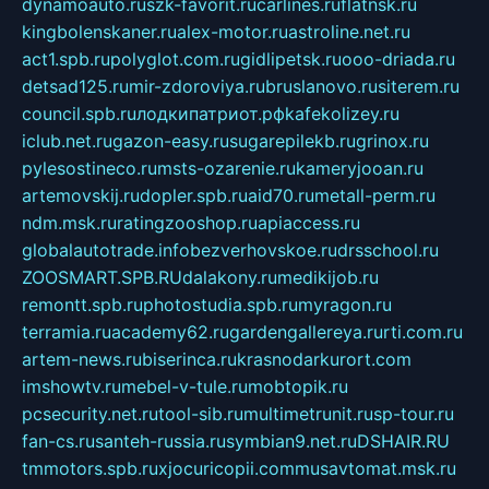
dynamoauto.ru
szk-favorit.ru
carlines.ru
flatnsk.ru
kingbolenskaner.ru
alex-motor.ru
astroline.net.ru
act1.spb.ru
polyglot.com.ru
gidlipetsk.ru
ooo-driada.ru
detsad125.ru
mir-zdoroviya.ru
bruslanovo.ru
siterem.ru
council.spb.ru
лодкипатриот.рф
kafekolizey.ru
iclub.net.ru
gazon-easy.ru
sugarepilekb.ru
grinox.ru
pylesostineco.ru
msts-ozarenie.ru
kameryjooan.ru
artemovskij.ru
dopler.spb.ru
aid70.ru
metall-perm.ru
ndm.msk.ru
ratingzooshop.ru
apiaccess.ru
globalautotrade.info
bezverhovskoe.ru
drsschool.ru
ZOOSMART.SPB.RU
dalakony.ru
medikijob.ru
remontt.spb.ru
photostudia.spb.ru
myragon.ru
terramia.ru
academy62.ru
gardengallereya.ru
rti.com.ru
artem-news.ru
biserinca.ru
krasnodarkurort.com
imshowtv.ru
mebel-v-tule.ru
mobtopik.ru
pcsecurity.net.ru
tool-sib.ru
multimetrunit.ru
sp-tour.ru
fan-cs.ru
santeh-russia.ru
symbian9.net.ru
DSHAIR.RU
tmmotors.spb.ru
xjocuricopii.com
musavtomat.msk.ru