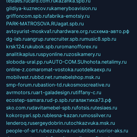
tesiaes.ru
card.com.ru
kazanka.spb.ru
gildiya-kuznecov.ru
kameryboavision.ru
griffoncom.spb.ru
fabrika-emotsiy.ru
PARK-MATROSOVA.RU
agat.spb.ru
avtoyurist-moskva1.ru
hardware.org.ru
схема-авто.рф
dg-lab.ru
angrup.ru
recruiter.spb.ru
music8.spb.ru
krsk124.ru
kubok.spb.ru
romanofforex.ru
analitikaplus.ru
spyonline.ru
zosikamery.ru
sloboda-ural.pp.ru
AUTO-COM.SU
hohota.net
alimy.ru
online-z.com
aromat-vostoka.ru
otdelkaexp.ru
mobilvest.ru
bbd.net.ru
mebelshop.msk.ru
smp-forum.ru
bastion-td.ru
kosmoscreative.ru
avrmotors.ru
art-galadesign.ru
tiffany-c.ru
ecostep-samara.ru
d-p.spb.ru
галактика73.рф
sko.com.ru
davitamebel-spb.ru
fotsis.ru
tesiaes.ru
kokoroyari.spb.ru
blesna-kazan.ru
mossilver.ru
lenderoq.ru
sergeydobrin.ru
tochkazvuka.msk.ru
people-of-art.ru
bezzubova.ru
clubtibet.ru
orior-aks.ru