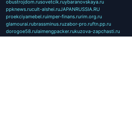
obustrojdom.ru
sovetcik.ru
ybaranovskaya.ru
ppknews.ru
cult-alshei.ru
JAPANRUSSIA.RU
proekciyamebel.ru
imper-finans.ru
rim.org.ru
glamourai.ru
brassminus.ru
zabor-pro.ru
ftn.pp.ru
dorogoe58.ru
laimengpacker.ru
kuzova-zapchasti.ru
sageerp.ru
taxodrom.ru
dsrazvitie.ru
hardcity.net.ru
ratinghomegames.ru
topservice25.ru
gubernyan.ru
gtglasslined.ru
ii4.ru
tssport.spb.ru
andorra24.com
blackwallstreet.ru
oboimos.ru
optim-doors.com.ru
ikuch.ru
nycr.org.ru
npa21.ru
vremya-ch.spb.ru
desert000.ru
ivtorgi.ru
ifiori.ru
catalog-statei.ru
dcv.org.ru
spetsmaster174.ru
ipkameryhiseeu.ru
dum26.ru
ruspol.spb.ru
fr-opendp.ru
kam-solnyshko.ru
cheyenne-arapaho.ru
sevzapmetal.spb.ru
ted-lapidus.spb.ru
parasite-eliminator.ru
sigma-complete.ru
modernworld.ru
dama-moda.ru
eholot-group.ru
sk-nvkz.ru
DRONGOLD.RU
democratia2.ru
i-farmer.ru
mass-sport.org