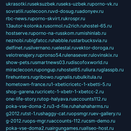
ukrasotki.ru
seksuzbek.ru
seks-uzbek.ru
porno-vk.ru
sovratili.ru
olecoon.ru
vd-dosug.ru
adonyev.ru
rbc-news.ru
porno-skvirt.ru
krospr.ru
13autor-kolonka.ru
sormol.ru
2rich.ru
hostel-65.ru
hostserve.ru
porno-na-russkom.ru
mishinlab.ru
neznobi.ru
bigfatcc.ru
habble.ru
starbucksvia.ru
delfinet.ru
silvernano.ru
elestal.ru
vektor-doroga.ru
velotrenajery.ru
pronso54.ru
lenasever.ru
lovinskix.ru
show-pets.ru
smartnews03.ru
discofoxworld.ru
miraclecoon.ru
pongup.ru
hostel65.ru
liura.ru
glasspb.ru
firehunters.ru
gribowo.ru
gnalis.ru
bulkitula.ru
hometown-france.ru
1-xbeticricetc-1-xbetti-5.ru
shop-garena.ru
cricetc-1-xbetr-1-xbetcc-2.ru
one-life-story.ru
top-halyava.ru
accounts112.ru
poka-vse-doma-2.ru
3-d-file.ru
hahahaharms.ru
g2012.ru
tst-1.ru
shaggy-cat.ru
opsmgr.ru
ev-gallery.ru
g-2012.ru
ops-mgr.ru
accounts-112.ru
csm-demo.ru
poka-vse-doma2.ru
airgungames.ru
allseo-host.ru