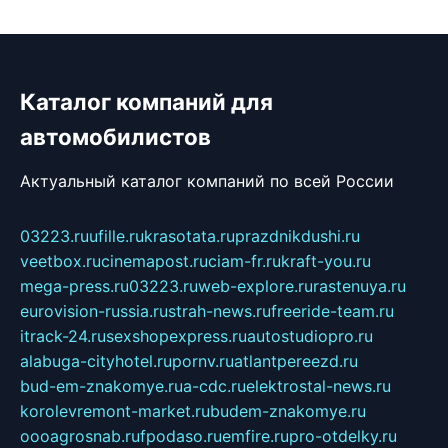
Каталог компаний для
автомобилистов
Актуальный каталог компаний по всей России
03223.ru
ufille.ru
krasotata.ru
prazdnikdushi.ru
veetbox.ru
cinemapost.ru
ciam-fr.ru
kraft-you.ru
mega-press.ru
03223.ru
web-explore.ru
rastenuya.ru
eurovision-russia.ru
strah-news.ru
freeride-team.ru
itrack-24.ru
sexshopexpress.ru
autostudiopro.ru
alabuga-cityhotel.ru
pornv.ru
atlantpereezd.ru
bud-em-znakomye.ru
a-cdc.ru
elektrostal-news.ru
korolevremont-market.ru
budem-znakomye.ru
oooagrosnab.ru
fpodaso.ru
emfire.ru
pro-otdelky.ru