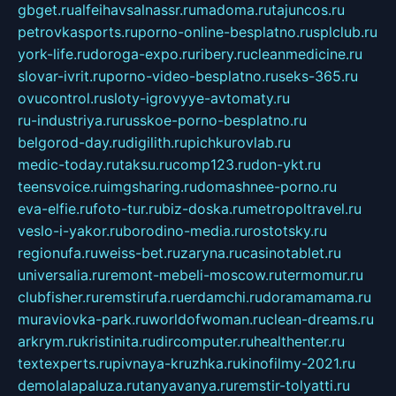
gbget.ru
alfeihavsalnassr.ru
madoma.ru
tajuncos.ru
petrovkasports.ru
porno-online-besplatno.ru
splclub.ru
york-life.ru
doroga-expo.ru
ribery.ru
cleanmedicine.ru
slovar-ivrit.ru
porno-video-besplatno.ru
seks-365.ru
ovucontrol.ru
sloty-igrovyye-avtomaty.ru
ru-industriya.ru
russkoe-porno-besplatno.ru
belgorod-day.ru
digilith.ru
pichkurovlab.ru
medic-today.ru
taksu.ru
comp123.ru
don-ykt.ru
teensvoice.ru
imgsharing.ru
domashnee-porno.ru
eva-elfie.ru
foto-tur.ru
biz-doska.ru
metropoltravel.ru
veslo-i-yakor.ru
borodino-media.ru
rostotsky.ru
regionufa.ru
weiss-bet.ru
zaryna.ru
casinotablet.ru
universalia.ru
remont-mebeli-moscow.ru
termomur.ru
clubfisher.ru
remstirufa.ru
erdamchi.ru
doramamama.ru
muraviovka-park.ru
worldofwoman.ru
clean-dreams.ru
arkrym.ru
kristinita.ru
dircomputer.ru
healthenter.ru
textexperts.ru
pivnaya-kruzhka.ru
kinofilmy-2021.ru
demolalapaluza.ru
tanyavanya.ru
remstir-tolyatti.ru