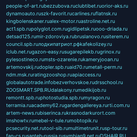
people-of-art.ru
bezzubova.ru
clubtibet.ru
orior-aks.ru
dynamoauto.ru
szk-favorit.ru
carlines.ru
flatnsk.ru
kingbolenskaner.ru
alex-motor.ru
astroline.net.ru
act1.spb.ru
polyglot.com.ru
gidlipetsk.ru
ooo-driada.ru
detsad125.ru
mir-zdoroviya.ru
bruslanovo.ru
siterem.ru
council.spb.ru
лодкипатриот.рф
kafekolizey.ru
iclub.net.ru
gazon-easy.ru
sugarepilekb.ru
grinox.ru
pylesostineco.ru
msts-ozarenie.ru
kameryjooan.ru
artemovskij.ru
dopler.spb.ru
aid70.ru
metall-perm.ru
ndm.msk.ru
ratingzooshop.ru
apiaccess.ru
globalautotrade.info
bezverhovskoe.ru
drsschool.ru
ZOOSMART.SPB.RU
dalakony.ru
medikijob.ru
remontt.spb.ru
photostudia.spb.ru
myragon.ru
terramia.ru
academy62.ru
gardengallereya.ru
rti.com.ru
artem-news.ru
biserinca.ru
krasnodarkurort.com
imshowtv.ru
mebel-v-tule.ru
mobtopik.ru
pcsecurity.net.ru
tool-sib.ru
multimetrunit.ru
sp-tour.ru
fan-cs.ru
santeh-russia.ru
symbian9.net.ru
DSHAIR.RU