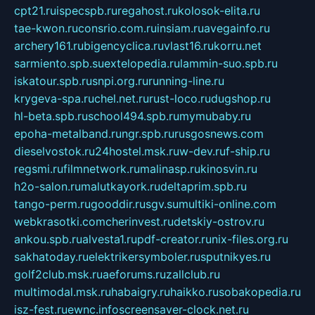
cpt21.ru
ispecspb.ru
regahost.ru
kolosok-elita.ru
tae-kwon.ru
consrio.com.ru
insiam.ru
avegainfo.ru
archery161.ru
bigencyclica.ru
vlast16.ru
korru.net
sarmiento.spb.su
extelopedia.ru
lammin-suo.spb.ru
iskatour.spb.ru
snpi.org.ru
running-line.ru
krygeva-spa.ru
chel.net.ru
rust-loco.ru
dugshop.ru
hl-beta.spb.ru
school494.spb.ru
mymubaby.ru
epoha-metalband.ru
ngr.spb.ru
rusgosnews.com
dieselvostok.ru
24hostel.msk.ru
w-dev.ru
f-ship.ru
regsmi.ru
filmnetwork.ru
malinasp.ru
kinosvin.ru
h2o-salon.ru
malutkayork.ru
deltaprim.spb.ru
tango-perm.ru
gooddir.ru
sgv.su
multiki-online.com
webkrasotki.com
cherinvest.ru
detskiy-ostrov.ru
ankou.spb.ru
alvesta1.ru
pdf-creator.ru
nix-files.org.ru
sakhatoday.ru
elektrikersymboler.ru
sputnikyes.ru
golf2club.msk.ru
aeforums.ru
zallclub.ru
multimodal.msk.ru
habaigry.ru
haikko.ru
sobakopedia.ru
isz-fest.ru
ewnc.info
screensaver-clock.net.ru