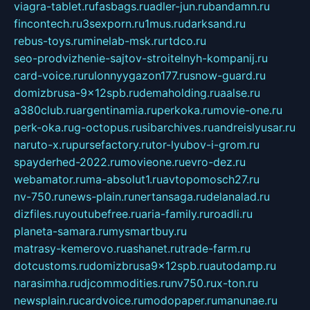
viagra-tablet.ru
fasbags.ru
adler-jun.ru
bandamn.ru
fincontech.ru
3sexporn.ru
1mus.ru
darksand.ru
rebus-toys.ru
minelab-msk.ru
rtdco.ru
seo-prodvizhenie-sajtov-stroitelnyh-kompanij.ru
card-voice.ru
rulonnyygazon177.ru
snow-guard.ru
domizbrusa-9x12spb.ru
demaholding.ru
aalse.ru
a380club.ru
argentinamia.ru
perkoka.ru
movie-one.ru
perk-oka.ru
g-octopus.ru
sibarchives.ru
andreislyusar.ru
naruto-x.ru
pursefactory.ru
tor-lyubov-i-grom.ru
spayderhed-2022.ru
movieone.ru
evro-dez.ru
webamator.ru
ma-absolut1.ru
avtopomosch27.ru
nv-750.ru
news-plain.ru
nertansaga.ru
delanalad.ru
dizfiles.ru
youtubefree.ru
aria-family.ru
roadli.ru
planeta-samara.ru
mysmartbuy.ru
matrasy-kemerovo.ru
ashanet.ru
trade-farm.ru
dotcustoms.ru
domizbrusa9x12spb.ru
autodamp.ru
narasimha.ru
djcommodities.ru
nv750.ru
x-ton.ru
newsplain.ru
cardvoice.ru
modopaper.ru
manunae.ru