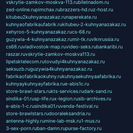
vskrytie-zamkov-moskva-113.ru
biletnadom.ru
zed-online.ru
pimchax.ru
brazzers-hd.ru
z-host.ru
kitubeu2kuhnyanazakaz.ru
naperekate.ru
kuhnyaofabrikaufabrik.ru
kitubeu-2-kuhnyanazakaz.ru
xehyroo-5-kuhnyanazakaz.ru
cs-68.ru
guzywia-4-kuhnyanazakaz.ru
mir-tk.ru
vlknrussia.ru
cs68.ru
vladivostok-map.ru
video-seks.ru
bankaribi.ru
raszar.ru
vskrytie-zamkov-moskva113.ru
lipetsktelecom.ru
tovudyi4kuhnyanazakaz.ru
seksuzb.ru
guzywia4kuhnyanazakaz.ru
fabrikaofabrikaokuhny.ru
kuhnyaekuhnyaafabrika.ru
kuhnyaykuhnyayfabrika.ru
e-abis1c.ru
store-brawl-stars.ru
kts-services.ru
dark-sand.ru
sindika-01.ru
sp-life.ru
x-legion.ru
sib-archives.ru
e-abis-1-c.ru
sindika01.ru
venda-festival.ru
store-brawlstars.ru
dooraleksandria.ru
antenna-highly.ru
mine-lab-msk.ru
1-mus.ru
3-sex-porn.ru
ban-damn.ru
purse-factory.ru