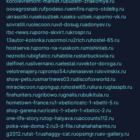
korolevremont-market.ru
budem-znakomye.ru
oooagrosnab.ru
fpodaso.ru
emfire.ru
pro-otdelky.ru
ukrasotki.ru
seksuzbek.ru
seks-uzbek.ru
porno-vk.ru
sovratili.ru
olecoon.ru
vd-dosug.ru
adonyev.ru
rbc-news.ru
porno-skvirt.ru
krospr.ru
13autor-kolonka.ru
sormol.ru
2rich.ru
hostel-65.ru
hostserve.ru
porno-na-russkom.ru
mishinlab.ru
neznobi.ru
bigfatcc.ru
habble.ru
starbucksvia.ru
delfinet.ru
silvernano.ru
elestal.ru
vektor-doroga.ru
velotrenajery.ru
pronso54.ru
lenasever.ru
lovinskix.ru
show-pets.ru
smartnews03.ru
discofoxworld.ru
miraclecoon.ru
pongup.ru
hostel65.ru
liura.ru
glasspb.ru
firehunters.ru
gribowo.ru
gnalis.ru
bulkitula.ru
hometown-france.ru
1-xbeticricetc-1-xbetti-5.ru
shop-garena.ru
cricetc-1-xbetr-1-xbetcc-2.ru
one-life-story.ru
top-halyava.ru
accounts112.ru
poka-vse-doma-2.ru
3-d-file.ru
hahahaharms.ru
g2012.ru
tst-1.ru
shaggy-cat.ru
opsmgr.ru
ev-gallery.ru