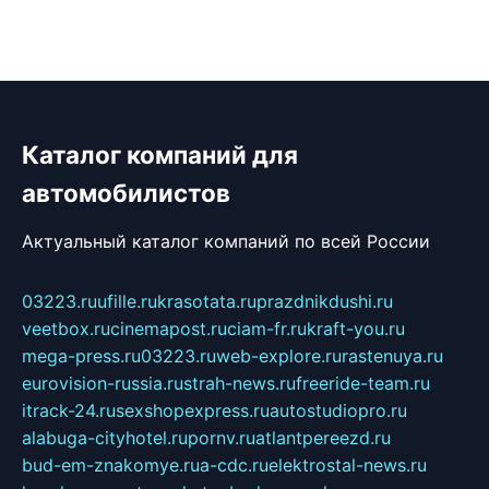
Каталог компаний для
автомобилистов
Актуальный каталог компаний по всей России
03223.ru
ufille.ru
krasotata.ru
prazdnikdushi.ru
veetbox.ru
cinemapost.ru
ciam-fr.ru
kraft-you.ru
mega-press.ru
03223.ru
web-explore.ru
rastenuya.ru
eurovision-russia.ru
strah-news.ru
freeride-team.ru
itrack-24.ru
sexshopexpress.ru
autostudiopro.ru
alabuga-cityhotel.ru
pornv.ru
atlantpereezd.ru
bud-em-znakomye.ru
a-cdc.ru
elektrostal-news.ru