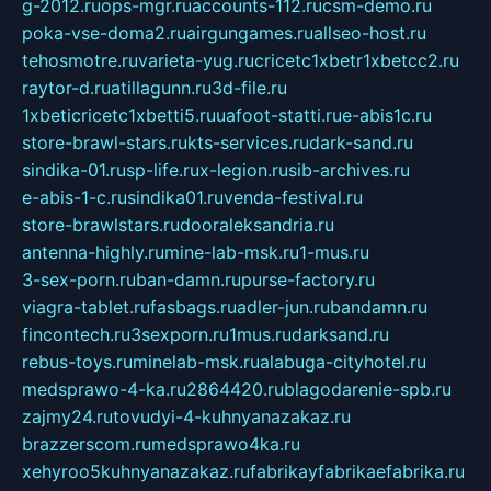
g-2012.ru
ops-mgr.ru
accounts-112.ru
csm-demo.ru
poka-vse-doma2.ru
airgungames.ru
allseo-host.ru
tehosmotre.ru
varieta-yug.ru
cricetc1xbetr1xbetcc2.ru
raytor-d.ru
atillagunn.ru
3d-file.ru
1xbeticricetc1xbetti5.ru
uafoot-statti.ru
e-abis1c.ru
store-brawl-stars.ru
kts-services.ru
dark-sand.ru
sindika-01.ru
sp-life.ru
x-legion.ru
sib-archives.ru
e-abis-1-c.ru
sindika01.ru
venda-festival.ru
store-brawlstars.ru
dooraleksandria.ru
antenna-highly.ru
mine-lab-msk.ru
1-mus.ru
3-sex-porn.ru
ban-damn.ru
purse-factory.ru
viagra-tablet.ru
fasbags.ru
adler-jun.ru
bandamn.ru
fincontech.ru
3sexporn.ru
1mus.ru
darksand.ru
rebus-toys.ru
minelab-msk.ru
alabuga-cityhotel.ru
medsprawo-4-ka.ru
2864420.ru
blagodarenie-spb.ru
zajmy24.ru
tovudyi-4-kuhnyanazakaz.ru
brazzerscom.ru
medsprawo4ka.ru
xehyroo5kuhnyanazakaz.ru
fabrikayfabrikaefabrika.ru