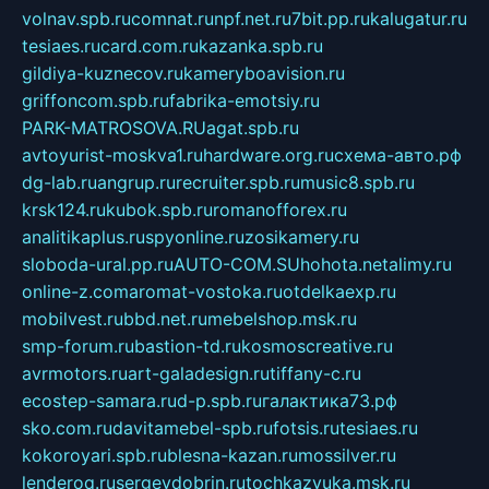
volnav.spb.ru
comnat.ru
npf.net.ru
7bit.pp.ru
kalugatur.ru
tesiaes.ru
card.com.ru
kazanka.spb.ru
gildiya-kuznecov.ru
kameryboavision.ru
griffoncom.spb.ru
fabrika-emotsiy.ru
PARK-MATROSOVA.RU
agat.spb.ru
avtoyurist-moskva1.ru
hardware.org.ru
схема-авто.рф
dg-lab.ru
angrup.ru
recruiter.spb.ru
music8.spb.ru
krsk124.ru
kubok.spb.ru
romanofforex.ru
analitikaplus.ru
spyonline.ru
zosikamery.ru
sloboda-ural.pp.ru
AUTO-COM.SU
hohota.net
alimy.ru
online-z.com
aromat-vostoka.ru
otdelkaexp.ru
mobilvest.ru
bbd.net.ru
mebelshop.msk.ru
smp-forum.ru
bastion-td.ru
kosmoscreative.ru
avrmotors.ru
art-galadesign.ru
tiffany-c.ru
ecostep-samara.ru
d-p.spb.ru
галактика73.рф
sko.com.ru
davitamebel-spb.ru
fotsis.ru
tesiaes.ru
kokoroyari.spb.ru
blesna-kazan.ru
mossilver.ru
lenderoq.ru
sergeydobrin.ru
tochkazvuka.msk.ru