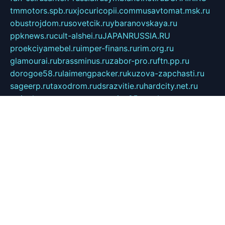
tmmotors.spb.ru
xjocuricopii.com
musavtomat.msk.ru
obustrojdom.ru
sovetcik.ru
ybaranovskaya.ru
ppknews.ru
cult-alshei.ru
JAPANRUSSIA.RU
proekciyamebel.ru
imper-finans.ru
rim.org.ru
glamourai.ru
brassminus.ru
zabor-pro.ru
ftn.pp.ru
dorogoe58.ru
laimengpacker.ru
kuzova-zapchasti.ru
sageerp.ru
taxodrom.ru
dsrazvitie.ru
hardcity.net.ru
ratinghomegames.ru
topservice25.ru
gubernyan.ru
gtglasslined.ru
ii4.ru
tssport.spb.ru
andorra24.com
blackwallstreet.ru
oboimos.ru
optim-doors.com.ru
ikuch.ru
nycr.org.ru
npa21.ru
vremya-ch.spb.ru
desert000.ru
ivtorgi.ru
ifiori.ru
catalog-statei.ru
dcv.org.ru
spetsmaster174.ru
ipkameryhiseeu.ru
dum26.ru
ruspol.spb.ru
fr-opendp.ru
kam-solnyshko.ru
cheyenne-arapaho.ru
sevzapmetal.spb.ru
ted-lapidus.spb.ru
parasite-eliminator.ru
sigma-complete.ru
modernworld.ru
dama-moda.ru
eholot-group.ru
sk-nvkz.ru
DRONGOLD.RU