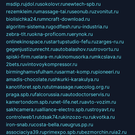
msdip.ru
jdol.ru
sokolovr.ru
newtech-spb.ru
rezemkleim.ru
massage-tai.ru
seonub.ru
zvonitut.ru
biolisichka24.ru
mncraft-download.ru
algoritm-sistema.ru
godflesh.ru
ru-industria.ru
zebra-tlt.ru
okna-proficom.ru
erynok.ru
onlinekinospace.ru
startupstudio-fefu.ru
zarges-ru.ru
gegenjustizunrecht.ru
autobalashov.ru
utrovortu.ru
spiski-firm.ru
elara-m.ru
kinomusorka.ru
mkcslava.ru
2bets.ru
vintovoykompressor.ru
birminghamvsfulham.ru
sarmat-komp.ru
pioneeri.ru
amadis-chocolate.ru
shkurki-karakulya.ru
kanotiforet.spb.ru
tutmassage.ru
ecolog.org.ru
praga.spb.ru
falcorussia.ru
autodoctorservis.ru
kamertondom.spb.ru
net-life.net.ru
avto-vozim.ru
sakhcamera.ru
alliance-electro.spb.ru
stroyavt.ru
controlweb1.ru
tdsak74.ru
kinzozo-ru.ru
kvotka.ru
iron-snab.ru
costa-bella.ru
eugrus.pp.ru
associaciya39.ru
primexpo.spb.ru
bezmorchin.ru
ia2.ru