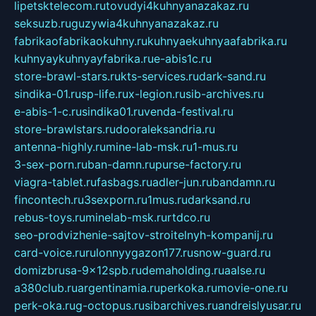
lipetsktelecom.ru
tovudyi4kuhnyanazakaz.ru
seksuzb.ru
guzywia4kuhnyanazakaz.ru
fabrikaofabrikaokuhny.ru
kuhnyaekuhnyaafabrika.ru
kuhnyaykuhnyayfabrika.ru
e-abis1c.ru
store-brawl-stars.ru
kts-services.ru
dark-sand.ru
sindika-01.ru
sp-life.ru
x-legion.ru
sib-archives.ru
e-abis-1-c.ru
sindika01.ru
venda-festival.ru
store-brawlstars.ru
dooraleksandria.ru
antenna-highly.ru
mine-lab-msk.ru
1-mus.ru
3-sex-porn.ru
ban-damn.ru
purse-factory.ru
viagra-tablet.ru
fasbags.ru
adler-jun.ru
bandamn.ru
fincontech.ru
3sexporn.ru
1mus.ru
darksand.ru
rebus-toys.ru
minelab-msk.ru
rtdco.ru
seo-prodvizhenie-sajtov-stroitelnyh-kompanij.ru
card-voice.ru
rulonnyygazon177.ru
snow-guard.ru
domizbrusa-9x12spb.ru
demaholding.ru
aalse.ru
a380club.ru
argentinamia.ru
perkoka.ru
movie-one.ru
perk-oka.ru
g-octopus.ru
sibarchives.ru
andreislyusar.ru