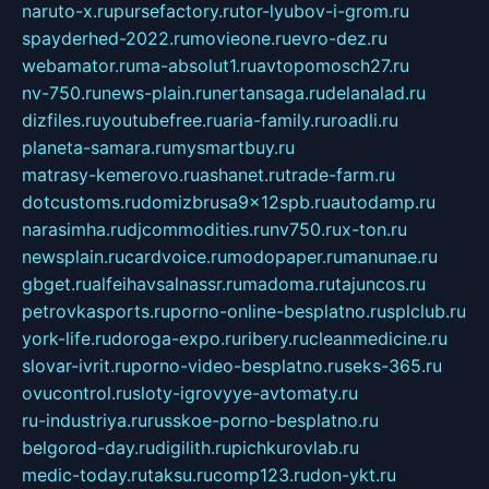
naruto-x.ru
pursefactory.ru
tor-lyubov-i-grom.ru
spayderhed-2022.ru
movieone.ru
evro-dez.ru
webamator.ru
ma-absolut1.ru
avtopomosch27.ru
nv-750.ru
news-plain.ru
nertansaga.ru
delanalad.ru
dizfiles.ru
youtubefree.ru
aria-family.ru
roadli.ru
planeta-samara.ru
mysmartbuy.ru
matrasy-kemerovo.ru
ashanet.ru
trade-farm.ru
dotcustoms.ru
domizbrusa9x12spb.ru
autodamp.ru
narasimha.ru
djcommodities.ru
nv750.ru
x-ton.ru
newsplain.ru
cardvoice.ru
modopaper.ru
manunae.ru
gbget.ru
alfeihavsalnassr.ru
madoma.ru
tajuncos.ru
petrovkasports.ru
porno-online-besplatno.ru
splclub.ru
york-life.ru
doroga-expo.ru
ribery.ru
cleanmedicine.ru
slovar-ivrit.ru
porno-video-besplatno.ru
seks-365.ru
ovucontrol.ru
sloty-igrovyye-avtomaty.ru
ru-industriya.ru
russkoe-porno-besplatno.ru
belgorod-day.ru
digilith.ru
pichkurovlab.ru
medic-today.ru
taksu.ru
comp123.ru
don-ykt.ru