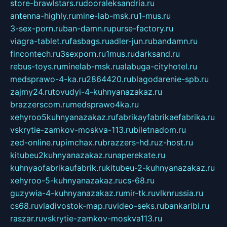
store-brawlstars.ru
dooraleksandria.ru
antenna-highly.ru
mine-lab-msk.ru
1-mus.ru
3-sex-porn.ru
ban-damn.ru
purse-factory.ru
viagra-tablet.ru
fasbags.ru
adler-jun.ru
bandamn.ru
fincontech.ru
3sexporn.ru
1mus.ru
darksand.ru
rebus-toys.ru
minelab-msk.ru
alabuga-cityhotel.ru
medsprawo-4-ka.ru
2864420.ru
blagodarenie-spb.ru
zajmy24.ru
tovudyi-4-kuhnyanazakaz.ru
brazzerscom.ru
medsprawo4ka.ru
xehyroo5kuhnyanazakaz.ru
fabrikayfabrikaefabrika.ru
vskrytie-zamkov-moskva-113.ru
biletnadom.ru
zed-online.ru
pimchax.ru
brazzers-hd.ru
z-host.ru
kitubeu2kuhnyanazakaz.ru
naperekate.ru
kuhnyaofabrikaufabrik.ru
kitubeu-2-kuhnyanazakaz.ru
xehyroo-5-kuhnyanazakaz.ru
cs-68.ru
guzywia-4-kuhnyanazakaz.ru
mir-tk.ru
vlknrussia.ru
cs68.ru
vladivostok-map.ru
video-seks.ru
bankaribi.ru
raszar.ru
vskrytie-zamkov-moskva113.ru