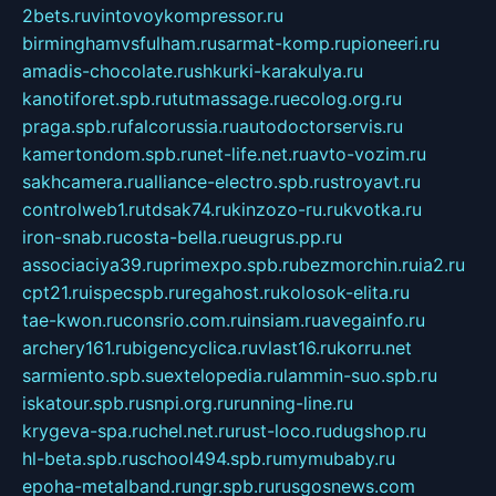
2bets.ru
vintovoykompressor.ru
birminghamvsfulham.ru
sarmat-komp.ru
pioneeri.ru
amadis-chocolate.ru
shkurki-karakulya.ru
kanotiforet.spb.ru
tutmassage.ru
ecolog.org.ru
praga.spb.ru
falcorussia.ru
autodoctorservis.ru
kamertondom.spb.ru
net-life.net.ru
avto-vozim.ru
sakhcamera.ru
alliance-electro.spb.ru
stroyavt.ru
controlweb1.ru
tdsak74.ru
kinzozo-ru.ru
kvotka.ru
iron-snab.ru
costa-bella.ru
eugrus.pp.ru
associaciya39.ru
primexpo.spb.ru
bezmorchin.ru
ia2.ru
cpt21.ru
ispecspb.ru
regahost.ru
kolosok-elita.ru
tae-kwon.ru
consrio.com.ru
insiam.ru
avegainfo.ru
archery161.ru
bigencyclica.ru
vlast16.ru
korru.net
sarmiento.spb.su
extelopedia.ru
lammin-suo.spb.ru
iskatour.spb.ru
snpi.org.ru
running-line.ru
krygeva-spa.ru
chel.net.ru
rust-loco.ru
dugshop.ru
hl-beta.spb.ru
school494.spb.ru
mymubaby.ru
epoha-metalband.ru
ngr.spb.ru
rusgosnews.com