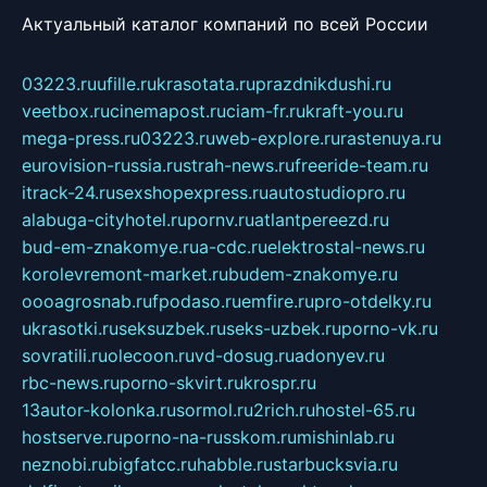
Актуальный каталог компаний по всей России
03223.ru
ufille.ru
krasotata.ru
prazdnikdushi.ru
veetbox.ru
cinemapost.ru
ciam-fr.ru
kraft-you.ru
mega-press.ru
03223.ru
web-explore.ru
rastenuya.ru
eurovision-russia.ru
strah-news.ru
freeride-team.ru
itrack-24.ru
sexshopexpress.ru
autostudiopro.ru
alabuga-cityhotel.ru
pornv.ru
atlantpereezd.ru
bud-em-znakomye.ru
a-cdc.ru
elektrostal-news.ru
korolevremont-market.ru
budem-znakomye.ru
oooagrosnab.ru
fpodaso.ru
emfire.ru
pro-otdelky.ru
ukrasotki.ru
seksuzbek.ru
seks-uzbek.ru
porno-vk.ru
sovratili.ru
olecoon.ru
vd-dosug.ru
adonyev.ru
rbc-news.ru
porno-skvirt.ru
krospr.ru
13autor-kolonka.ru
sormol.ru
2rich.ru
hostel-65.ru
hostserve.ru
porno-na-russkom.ru
mishinlab.ru
neznobi.ru
bigfatcc.ru
habble.ru
starbucksvia.ru