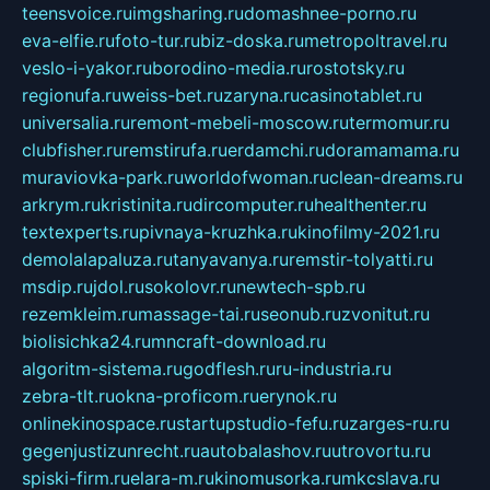
teensvoice.ru
imgsharing.ru
domashnee-porno.ru
eva-elfie.ru
foto-tur.ru
biz-doska.ru
metropoltravel.ru
veslo-i-yakor.ru
borodino-media.ru
rostotsky.ru
regionufa.ru
weiss-bet.ru
zaryna.ru
casinotablet.ru
universalia.ru
remont-mebeli-moscow.ru
termomur.ru
clubfisher.ru
remstirufa.ru
erdamchi.ru
doramamama.ru
muraviovka-park.ru
worldofwoman.ru
clean-dreams.ru
arkrym.ru
kristinita.ru
dircomputer.ru
healthenter.ru
textexperts.ru
pivnaya-kruzhka.ru
kinofilmy-2021.ru
demolalapaluza.ru
tanyavanya.ru
remstir-tolyatti.ru
msdip.ru
jdol.ru
sokolovr.ru
newtech-spb.ru
rezemkleim.ru
massage-tai.ru
seonub.ru
zvonitut.ru
biolisichka24.ru
mncraft-download.ru
algoritm-sistema.ru
godflesh.ru
ru-industria.ru
zebra-tlt.ru
okna-proficom.ru
erynok.ru
onlinekinospace.ru
startupstudio-fefu.ru
zarges-ru.ru
gegenjustizunrecht.ru
autobalashov.ru
utrovortu.ru
spiski-firm.ru
elara-m.ru
kinomusorka.ru
mkcslava.ru