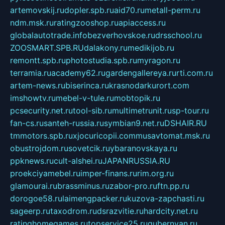
artemovskij.ru
dopler.spb.ru
aid70.ru
metall-perm.ru
ndm.msk.ru
ratingzooshop.ru
apiaccess.ru
globalautotrade.info
bezverhovskoe.ru
drsschool.ru
ZOOSMART.SPB.RU
dalakony.ru
medikijob.ru
remontt.spb.ru
photostudia.spb.ru
myragon.ru
terramia.ru
academy62.ru
gardengallereya.ru
rti.com.ru
artem-news.ru
biserinca.ru
krasnodarkurort.com
imshowtv.ru
mebel-v-tule.ru
mobtopik.ru
pcsecurity.net.ru
tool-sib.ru
multimetrunit.ru
sp-tour.ru
fan-cs.ru
santeh-russia.ru
symbian9.net.ru
DSHAIR.RU
tmmotors.spb.ru
xjocuricopii.com
musavtomat.msk.ru
obustrojdom.ru
sovetcik.ru
ybaranovskaya.ru
ppknews.ru
cult-alshei.ru
JAPANRUSSIA.RU
proekciyamebel.ru
imper-finans.ru
rim.org.ru
glamourai.ru
brassminus.ru
zabor-pro.ru
ftn.pp.ru
dorogoe58.ru
laimengpacker.ru
kuzova-zapchasti.ru
sageerp.ru
taxodrom.ru
dsrazvitie.ru
hardcity.net.ru
ratinghomegames.ru
topservice25.ru
gubernyan.ru