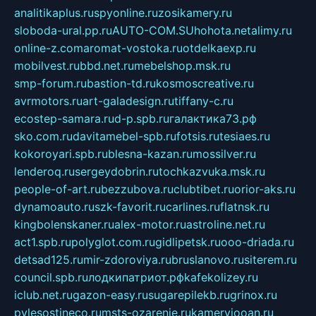
analitikaplus.ru
spyonline.ru
zosikamery.ru
sloboda-ural.pp.ru
AUTO-COM.SU
hohota.net
alimy.ru
online-z.com
aromat-vostoka.ru
otdelkaexp.ru
mobilvest.ru
bbd.net.ru
mebelshop.msk.ru
smp-forum.ru
bastion-td.ru
kosmoscreative.ru
avrmotors.ru
art-galadesign.ru
tiffany-c.ru
ecostep-samara.ru
d-p.spb.ru
галактика73.рф
sko.com.ru
davitamebel-spb.ru
fotsis.ru
tesiaes.ru
kokoroyari.spb.ru
blesna-kazan.ru
mossilver.ru
lenderoq.ru
sergeydobrin.ru
tochkazvuka.msk.ru
people-of-art.ru
bezzubova.ru
clubtibet.ru
orior-aks.ru
dynamoauto.ru
szk-favorit.ru
carlines.ru
flatnsk.ru
kingbolenskaner.ru
alex-motor.ru
astroline.net.ru
act1.spb.ru
polyglot.com.ru
gidlipetsk.ru
ooo-driada.ru
detsad125.ru
mir-zdoroviya.ru
bruslanovo.ru
siterem.ru
council.spb.ru
лодкипатриот.рф
kafekolizey.ru
iclub.net.ru
gazon-easy.ru
sugarepilekb.ru
grinox.ru
pylesostineco.ru
msts-ozarenie.ru
kameryjooan.ru