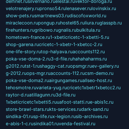
delfinet.ru
silvernano.ru
elestal.ru
vektor-doroga.ru
velotrenajery.ru
pronso54.ru
lenasever.ru
lovinskix.ru
show-pets.ru
smartnews03.ru
discofoxworld.ru
miraclecoon.ru
pongup.ru
hostel65.ru
liura.ru
glasspb.ru
firehunters.ru
gribowo.ru
gnalis.ru
bulkitula.ru
hometown-france.ru
1-xbeticricetc-1-xbetti-5.ru
shop-garena.ru
cricetc-1-xbetr-1-xbetcc-2.ru
one-life-story.ru
top-halyava.ru
accounts112.ru
poka-vse-doma-2.ru
3-d-file.ru
hahahaharms.ru
g2012.ru
tst-1.ru
shaggy-cat.ru
opsmgr.ru
ev-gallery.ru
g-2012.ru
ops-mgr.ru
accounts-112.ru
csm-demo.ru
poka-vse-doma2.ru
airgungames.ru
allseo-host.ru
tehosmotre.ru
varieta-yug.ru
cricetc1xbetr1xbetcc2.ru
raytor-d.ru
atillagunn.ru
3d-file.ru
1xbeticricetc1xbetti5.ru
uafoot-statti.ru
e-abis1c.ru
store-brawl-stars.ru
kts-services.ru
dark-sand.ru
sindika-01.ru
sp-life.ru
x-legion.ru
sib-archives.ru
e-abis-1-c.ru
sindika01.ru
venda-festival.ru