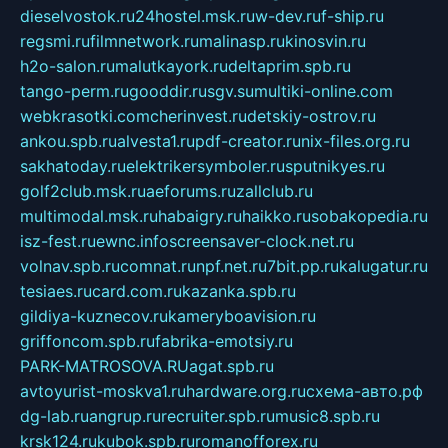
dieselvostok.ru
24hostel.msk.ru
w-dev.ru
f-ship.ru
regsmi.ru
filmnetwork.ru
malinasp.ru
kinosvin.ru
h2o-salon.ru
malutkayork.ru
deltaprim.spb.ru
tango-perm.ru
gooddir.ru
sgv.su
multiki-online.com
webkrasotki.com
cherinvest.ru
detskiy-ostrov.ru
ankou.spb.ru
alvesta1.ru
pdf-creator.ru
nix-files.org.ru
sakhatoday.ru
elektrikersymboler.ru
sputnikyes.ru
golf2club.msk.ru
aeforums.ru
zallclub.ru
multimodal.msk.ru
habaigry.ru
haikko.ru
sobakopedia.ru
isz-fest.ru
ewnc.info
screensaver-clock.net.ru
volnav.spb.ru
comnat.ru
npf.net.ru
7bit.pp.ru
kalugatur.ru
tesiaes.ru
card.com.ru
kazanka.spb.ru
gildiya-kuznecov.ru
kameryboavision.ru
griffoncom.spb.ru
fabrika-emotsiy.ru
PARK-MATROSOVA.RU
agat.spb.ru
avtoyurist-moskva1.ru
hardware.org.ru
схема-авто.рф
dg-lab.ru
angrup.ru
recruiter.spb.ru
music8.spb.ru
krsk124.ru
kubok.spb.ru
romanofforex.ru