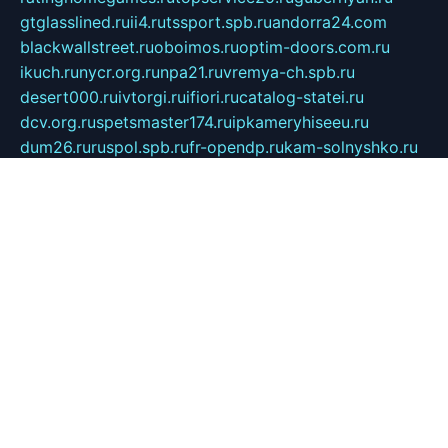
gtglasslined.ru
ii4.ru
tssport.spb.ru
andorra24.com
blackwallstreet.ru
oboimos.ru
optim-doors.com.ru
ikuch.ru
nycr.org.ru
npa21.ru
vremya-ch.spb.ru
desert000.ru
ivtorgi.ru
ifiori.ru
catalog-statei.ru
dcv.org.ru
spetsmaster174.ru
ipkameryhiseeu.ru
dum26.ru
ruspol.spb.ru
fr-opendp.ru
kam-solnyshko.ru
cheyenne-arapaho.ru
sevzapmetal.spb.ru
ted-lapidus.spb.ru
parasite-eliminator.ru
sigma-complete.ru
modernworld.ru
dama-moda.ru
eholot-group.ru
sk-nvkz.ru
DRONGOLD.RU
democratia2.ru
i-farmer.ru
mass-sport.org
jablonex.spb.ru
bookmess.ru
linkword.ru
refineua.com.ru
cs-spec.net.ru
altay-mebel.ru
DNK-THEATRE.RU
mechaniks.spb.ru
ipcamtechage.ru
skosta.ru
a-sun.ru
stroy-ldsp.ru
snowlands.org.ru
childrensshoes.ru
mrlizzy.ru
mebelsofiakrd.ru
bulizhenko.ru
rumantick.net.ru
mtszerno.ru
daily-fishing.ru
glushiteli-v-spb.ru
megasat.org.ru