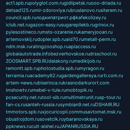
act1.spb.ru
polyglot.com.ru
gidlipetsk.ru
ooo-driada.ru
detsad125.ru
mir-zdoroviya.ru
bruslanovo.ru
siterem.ru
council.spb.ru
лодкипатриот.рф
kafekolizey.ru
iclub.net.ru
gazon-easy.ru
sugarepilekb.ru
grinox.ru
pylesostineco.ru
msts-ozarenie.ru
kameryjooan.ru
artemovskij.ru
dopler.spb.ru
aid70.ru
metall-perm.ru
ndm.msk.ru
ratingzooshop.ru
apiaccess.ru
globalautotrade.info
bezverhovskoe.ru
drsschool.ru
ZOOSMART.SPB.RU
dalakony.ru
medikijob.ru
remontt.spb.ru
photostudia.spb.ru
myragon.ru
terramia.ru
academy62.ru
gardengallereya.ru
rti.com.ru
artem-news.ru
biserinca.ru
krasnodarkurort.com
imshowtv.ru
mebel-v-tule.ru
mobtopik.ru
pcsecurity.net.ru
tool-sib.ru
multimetrunit.ru
sp-tour.ru
fan-cs.ru
santeh-russia.ru
symbian9.net.ru
DSHAIR.RU
tmmotors.spb.ru
xjocuricopii.com
musavtomat.msk.ru
obustrojdom.ru
sovetcik.ru
ybaranovskaya.ru
ppknews.ru
cult-alshei.ru
JAPANRUSSIA.RU