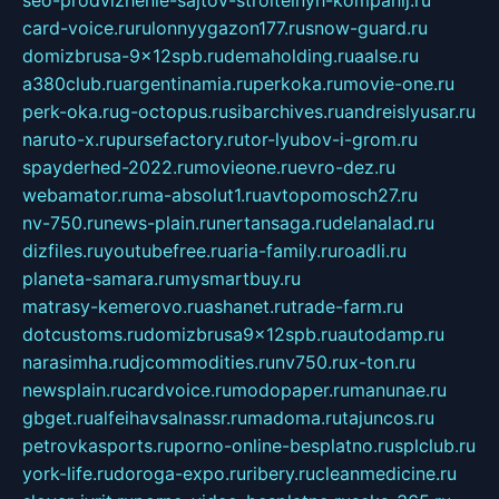
seo-prodvizhenie-sajtov-stroitelnyh-kompanij.ru
card-voice.ru
rulonnyygazon177.ru
snow-guard.ru
domizbrusa-9x12spb.ru
demaholding.ru
aalse.ru
a380club.ru
argentinamia.ru
perkoka.ru
movie-one.ru
perk-oka.ru
g-octopus.ru
sibarchives.ru
andreislyusar.ru
naruto-x.ru
pursefactory.ru
tor-lyubov-i-grom.ru
spayderhed-2022.ru
movieone.ru
evro-dez.ru
webamator.ru
ma-absolut1.ru
avtopomosch27.ru
nv-750.ru
news-plain.ru
nertansaga.ru
delanalad.ru
dizfiles.ru
youtubefree.ru
aria-family.ru
roadli.ru
planeta-samara.ru
mysmartbuy.ru
matrasy-kemerovo.ru
ashanet.ru
trade-farm.ru
dotcustoms.ru
domizbrusa9x12spb.ru
autodamp.ru
narasimha.ru
djcommodities.ru
nv750.ru
x-ton.ru
newsplain.ru
cardvoice.ru
modopaper.ru
manunae.ru
gbget.ru
alfeihavsalnassr.ru
madoma.ru
tajuncos.ru
petrovkasports.ru
porno-online-besplatno.ru
splclub.ru
york-life.ru
doroga-expo.ru
ribery.ru
cleanmedicine.ru