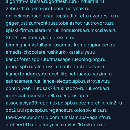
algoritm-sistema.ru
godflesh.ru
ru-industria.ru
zebra-tlt.ru
okna-proficom.ru
erynok.ru
onlinekinospace.ru
startupstudio-fefu.ru
zarges-ru.ru
gegenjustizunrecht.ru
autobalashov.ru
utrovortu.ru
spiski-firm.ru
elara-m.ru
kinomusorka.ru
mkcslava.ru
2bets.ru
vintovoykompressor.ru
birminghamvsfulham.ru
sarmat-komp.ru
pioneeri.ru
amadis-chocolate.ru
shkurki-karakulya.ru
kanotiforet.spb.ru
tutmassage.ru
ecolog.org.ru
praga.spb.ru
falcorussia.ru
autodoctorservis.ru
kamertondom.spb.ru
net-life.net.ru
avto-vozim.ru
sakhcamera.ru
alliance-electro.spb.ru
stroyavt.ru
controlweb1.ru
tdsak74.ru
kinzozo-ru.ru
kvotka.ru
iron-snab.ru
costa-bella.ru
eugrus.pp.ru
associaciya39.ru
primexpo.spb.ru
bezmorchin.ru
ia2.ru
cpt21.ru
ispecspb.ru
regahost.ru
kolosok-elita.ru
tae-kwon.ru
consrio.com.ru
insiam.ru
avegainfo.ru
archery161.ru
bigencyclica.ru
vlast16.ru
korru.net