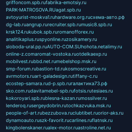
griffoncom.spb.ru
fabrika-emotsiy.ru
PARK-MATROSOVA.RU
agat.spb.ru
avtoyurist-moskva1.ru
hardware.org.ru
схема-авто.рф
dg-lab.ru
angrup.ru
recruiter.spb.ru
music8.spb.ru
krsk124.ru
kubok.spb.ru
romanofforex.ru
analitikaplus.ru
spyonline.ru
zosikamery.ru
sloboda-ural.pp.ru
AUTO-COM.SU
hohota.net
alimy.ru
online-z.com
aromat-vostoka.ru
otdelkaexp.ru
mobilvest.ru
bbd.net.ru
mebelshop.msk.ru
smp-forum.ru
bastion-td.ru
kosmoscreative.ru
avrmotors.ru
art-galadesign.ru
tiffany-c.ru
ecostep-samara.ru
d-p.spb.ru
галактика73.рф
sko.com.ru
davitamebel-spb.ru
fotsis.ru
tesiaes.ru
kokoroyari.spb.ru
blesna-kazan.ru
mossilver.ru
lenderoq.ru
sergeydobrin.ru
tochkazvuka.msk.ru
people-of-art.ru
bezzubova.ru
clubtibet.ru
orior-aks.ru
dynamoauto.ru
szk-favorit.ru
carlines.ru
flatnsk.ru
kingbolenskaner.ru
alex-motor.ru
astroline.net.ru