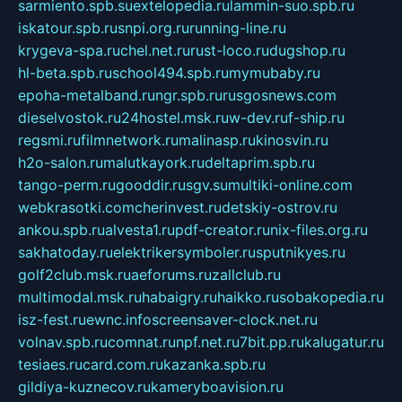
sarmiento.spb.su
extelopedia.ru
lammin-suo.spb.ru
iskatour.spb.ru
snpi.org.ru
running-line.ru
krygeva-spa.ru
chel.net.ru
rust-loco.ru
dugshop.ru
hl-beta.spb.ru
school494.spb.ru
mymubaby.ru
epoha-metalband.ru
ngr.spb.ru
rusgosnews.com
dieselvostok.ru
24hostel.msk.ru
w-dev.ru
f-ship.ru
regsmi.ru
filmnetwork.ru
malinasp.ru
kinosvin.ru
h2o-salon.ru
malutkayork.ru
deltaprim.spb.ru
tango-perm.ru
gooddir.ru
sgv.su
multiki-online.com
webkrasotki.com
cherinvest.ru
detskiy-ostrov.ru
ankou.spb.ru
alvesta1.ru
pdf-creator.ru
nix-files.org.ru
sakhatoday.ru
elektrikersymboler.ru
sputnikyes.ru
golf2club.msk.ru
aeforums.ru
zallclub.ru
multimodal.msk.ru
habaigry.ru
haikko.ru
sobakopedia.ru
isz-fest.ru
ewnc.info
screensaver-clock.net.ru
volnav.spb.ru
comnat.ru
npf.net.ru
7bit.pp.ru
kalugatur.ru
tesiaes.ru
card.com.ru
kazanka.spb.ru
gildiya-kuznecov.ru
kameryboavision.ru