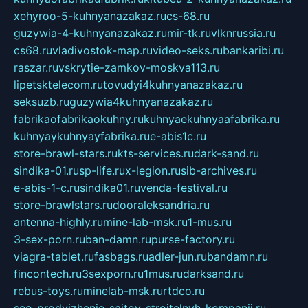
xehyroo-5-kuhnyanazakaz.ru
cs-68.ru
guzywia-4-kuhnyanazakaz.ru
mir-tk.ru
vlknrussia.ru
cs68.ru
vladivostok-map.ru
video-seks.ru
bankaribi.ru
raszar.ru
vskrytie-zamkov-moskva113.ru
lipetsktelecom.ru
tovudyi4kuhnyanazakaz.ru
seksuzb.ru
guzywia4kuhnyanazakaz.ru
fabrikaofabrikaokuhny.ru
kuhnyaekuhnyaafabrika.ru
kuhnyaykuhnyayfabrika.ru
e-abis1c.ru
store-brawl-stars.ru
kts-services.ru
dark-sand.ru
sindika-01.ru
sp-life.ru
x-legion.ru
sib-archives.ru
e-abis-1-c.ru
sindika01.ru
venda-festival.ru
store-brawlstars.ru
dooraleksandria.ru
antenna-highly.ru
mine-lab-msk.ru
1-mus.ru
3-sex-porn.ru
ban-damn.ru
purse-factory.ru
viagra-tablet.ru
fasbags.ru
adler-jun.ru
bandamn.ru
fincontech.ru
3sexporn.ru
1mus.ru
darksand.ru
rebus-toys.ru
minelab-msk.ru
rtdco.ru