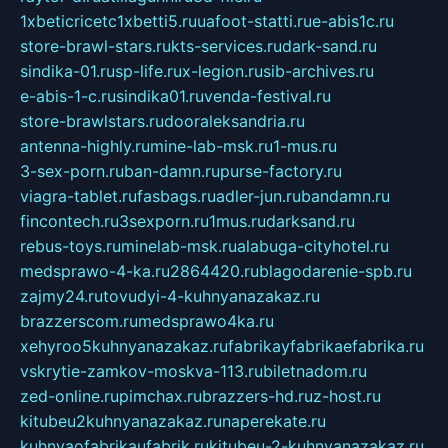
1xbeticricetc1xbetti5.ru
uafoot-statti.ru
e-abis1c.ru
store-brawl-stars.ru
kts-services.ru
dark-sand.ru
sindika-01.ru
sp-life.ru
x-legion.ru
sib-archives.ru
e-abis-1-c.ru
sindika01.ru
venda-festival.ru
store-brawlstars.ru
dooraleksandria.ru
antenna-highly.ru
mine-lab-msk.ru
1-mus.ru
3-sex-porn.ru
ban-damn.ru
purse-factory.ru
viagra-tablet.ru
fasbags.ru
adler-jun.ru
bandamn.ru
fincontech.ru
3sexporn.ru
1mus.ru
darksand.ru
rebus-toys.ru
minelab-msk.ru
alabuga-cityhotel.ru
medsprawo-4-ka.ru
2864420.ru
blagodarenie-spb.ru
zajmy24.ru
tovudyi-4-kuhnyanazakaz.ru
brazzerscom.ru
medsprawo4ka.ru
xehyroo5kuhnyanazakaz.ru
fabrikayfabrikaefabrika.ru
vskrytie-zamkov-moskva-113.ru
biletnadom.ru
zed-online.ru
pimchax.ru
brazzers-hd.ru
z-host.ru
kitubeu2kuhnyanazakaz.ru
naperekate.ru
kuhnyaofabrikaufabrik.ru
kitubeu-2-kuhnyanazakaz.ru