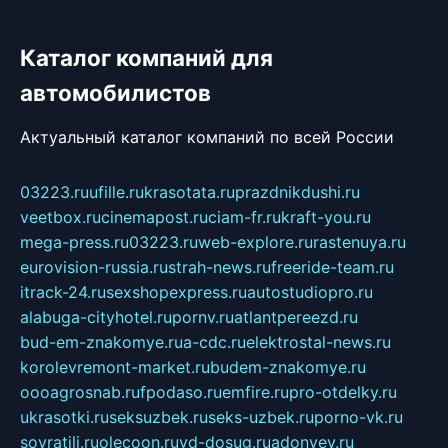
Каталог компаний для
автомобилистов
Актуальный каталог компаний по всей России
03223.ru
ufille.ru
krasotata.ru
prazdnikdushi.ru
veetbox.ru
cinemapost.ru
ciam-fr.ru
kraft-you.ru
mega-press.ru
03223.ru
web-explore.ru
rastenuya.ru
eurovision-russia.ru
strah-news.ru
freeride-team.ru
itrack-24.ru
sexshopexpress.ru
autostudiopro.ru
alabuga-cityhotel.ru
pornv.ru
atlantpereezd.ru
bud-em-znakomye.ru
a-cdc.ru
elektrostal-news.ru
korolevremont-market.ru
budem-znakomye.ru
oooagrosnab.ru
fpodaso.ru
emfire.ru
pro-otdelky.ru
ukrasotki.ru
seksuzbek.ru
seks-uzbek.ru
porno-vk.ru
sovratili.ru
olecoon.ru
vd-dosug.ru
adonyev.ru