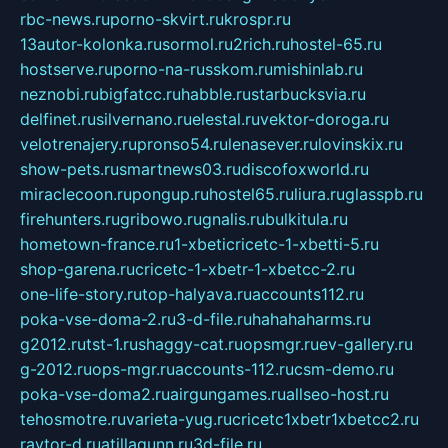
rbc-news.ru
porno-skvirt.ru
krospr.ru
13autor-kolonka.ru
sormol.ru
2rich.ru
hostel-65.ru
hostserve.ru
porno-na-russkom.ru
mishinlab.ru
neznobi.ru
bigfatcc.ru
habble.ru
starbucksvia.ru
delfinet.ru
silvernano.ru
elestal.ru
vektor-doroga.ru
velotrenajery.ru
pronso54.ru
lenasever.ru
lovinskix.ru
show-pets.ru
smartnews03.ru
discofoxworld.ru
miraclecoon.ru
pongup.ru
hostel65.ru
liura.ru
glasspb.ru
firehunters.ru
gribowo.ru
gnalis.ru
bulkitula.ru
hometown-france.ru
1-xbeticricetc-1-xbetti-5.ru
shop-garena.ru
cricetc-1-xbetr-1-xbetcc-2.ru
one-life-story.ru
top-halyava.ru
accounts112.ru
poka-vse-doma-2.ru
3-d-file.ru
hahahaharms.ru
g2012.ru
tst-1.ru
shaggy-cat.ru
opsmgr.ru
ev-gallery.ru
g-2012.ru
ops-mgr.ru
accounts-112.ru
csm-demo.ru
poka-vse-doma2.ru
airgungames.ru
allseo-host.ru
tehosmotre.ru
varieta-yug.ru
cricetc1xbetr1xbetcc2.ru
raytor-d.ru
atillagunn.ru
3d-file.ru