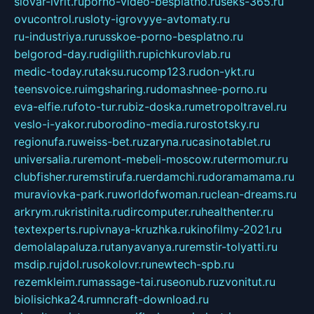
slovar-ivrit.ru
porno-video-besplatno.ru
seks-365.ru
ovucontrol.ru
sloty-igrovyye-avtomaty.ru
ru-industriya.ru
russkoe-porno-besplatno.ru
belgorod-day.ru
digilith.ru
pichkurovlab.ru
medic-today.ru
taksu.ru
comp123.ru
don-ykt.ru
teensvoice.ru
imgsharing.ru
domashnee-porno.ru
eva-elfie.ru
foto-tur.ru
biz-doska.ru
metropoltravel.ru
veslo-i-yakor.ru
borodino-media.ru
rostotsky.ru
regionufa.ru
weiss-bet.ru
zaryna.ru
casinotablet.ru
universalia.ru
remont-mebeli-moscow.ru
termomur.ru
clubfisher.ru
remstirufa.ru
erdamchi.ru
doramamama.ru
muraviovka-park.ru
worldofwoman.ru
clean-dreams.ru
arkrym.ru
kristinita.ru
dircomputer.ru
healthenter.ru
textexperts.ru
pivnaya-kruzhka.ru
kinofilmy-2021.ru
demolalapaluza.ru
tanyavanya.ru
remstir-tolyatti.ru
msdip.ru
jdol.ru
sokolovr.ru
newtech-spb.ru
rezemkleim.ru
massage-tai.ru
seonub.ru
zvonitut.ru
biolisichka24.ru
mncraft-download.ru