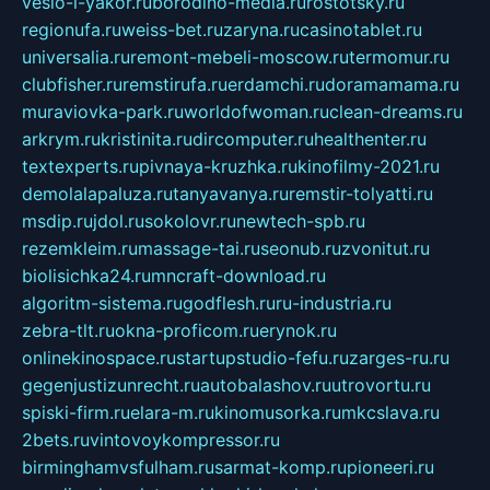
veslo-i-yakor.ru
borodino-media.ru
rostotsky.ru
regionufa.ru
weiss-bet.ru
zaryna.ru
casinotablet.ru
universalia.ru
remont-mebeli-moscow.ru
termomur.ru
clubfisher.ru
remstirufa.ru
erdamchi.ru
doramamama.ru
muraviovka-park.ru
worldofwoman.ru
clean-dreams.ru
arkrym.ru
kristinita.ru
dircomputer.ru
healthenter.ru
textexperts.ru
pivnaya-kruzhka.ru
kinofilmy-2021.ru
demolalapaluza.ru
tanyavanya.ru
remstir-tolyatti.ru
msdip.ru
jdol.ru
sokolovr.ru
newtech-spb.ru
rezemkleim.ru
massage-tai.ru
seonub.ru
zvonitut.ru
biolisichka24.ru
mncraft-download.ru
algoritm-sistema.ru
godflesh.ru
ru-industria.ru
zebra-tlt.ru
okna-proficom.ru
erynok.ru
onlinekinospace.ru
startupstudio-fefu.ru
zarges-ru.ru
gegenjustizunrecht.ru
autobalashov.ru
utrovortu.ru
spiski-firm.ru
elara-m.ru
kinomusorka.ru
mkcslava.ru
2bets.ru
vintovoykompressor.ru
birminghamvsfulham.ru
sarmat-komp.ru
pioneeri.ru