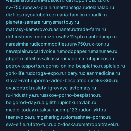
webamator.ru
ma-absolut1.ru
avtopomosch27.ru
nv-750.ru
news-plain.ru
nertansaga.ru
delanalad.ru
dizfiles.ru
youtubefree.ru
aria-family.ru
roadli.ru
planeta-samara.ru
mysmartbuy.ru
matrasy-kemerovo.ru
ashanet.ru
trade-farm.ru
dotcustoms.ru
domizbrusa9x12spb.ru
autodamp.ru
narasimha.ru
djcommodities.ru
nv750.ru
x-ton.ru
newsplain.ru
cardvoice.ru
modopaper.ru
manunae.ru
gbget.ru
alfeihavsalnassr.ru
madoma.ru
tajuncos.ru
petrovkasports.ru
porno-online-besplatno.ru
splclub.ru
york-life.ru
doroga-expo.ru
ribery.ru
cleanmedicine.ru
slovar-ivrit.ru
porno-video-besplatno.ru
seks-365.ru
ovucontrol.ru
sloty-igrovyye-avtomaty.ru
ru-industriya.ru
russkoe-porno-besplatno.ru
belgorod-day.ru
digilith.ru
pichkurovlab.ru
medic-today.ru
taksu.ru
comp123.ru
don-ykt.ru
teensvoice.ru
imgsharing.ru
domashnee-porno.ru
eva-elfie.ru
foto-tur.ru
biz-doska.ru
metropoltravel.ru