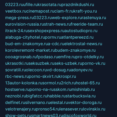
03223.ru
ufille.ru
krasotata.ru
prazdnikdushi.ru
veetbox.ru
cinemapost.ru
ciam-fr.ru
kraft-you.ru
mega-press.ru
03223.ru
web-explore.ru
rastenuya.ru
eurovision-russia.ru
strah-news.ru
freeride-team.ru
itrack-24.ru
sexshopexpress.ru
autostudiopro.ru
alabuga-cityhotel.ru
pornv.ru
atlantpereezd.ru
bud-em-znakomye.ru
a-cdc.ru
elektrostal-news.ru
korolevremont-market.ru
budem-znakomye.ru
oooagrosnab.ru
fpodaso.ru
emfire.ru
pro-otdelky.ru
ukrasotki.ru
seksuzbek.ru
seks-uzbek.ru
porno-vk.ru
sovratili.ru
olecoon.ru
vd-dosug.ru
adonyev.ru
rbc-news.ru
porno-skvirt.ru
krospr.ru
13autor-kolonka.ru
sormol.ru
2rich.ru
hostel-65.ru
hostserve.ru
porno-na-russkom.ru
mishinlab.ru
neznobi.ru
bigfatcc.ru
habble.ru
starbucksvia.ru
delfinet.ru
silvernano.ru
elestal.ru
vektor-doroga.ru
velotrenajery.ru
pronso54.ru
lenasever.ru
lovinskix.ru
show-pets.ru
smartnews03.ru
discofoxworld.ru