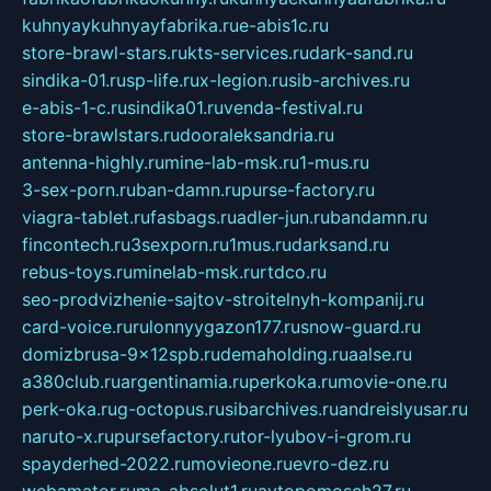
kuhnyaykuhnyayfabrika.ru
e-abis1c.ru
store-brawl-stars.ru
kts-services.ru
dark-sand.ru
sindika-01.ru
sp-life.ru
x-legion.ru
sib-archives.ru
e-abis-1-c.ru
sindika01.ru
venda-festival.ru
store-brawlstars.ru
dooraleksandria.ru
antenna-highly.ru
mine-lab-msk.ru
1-mus.ru
3-sex-porn.ru
ban-damn.ru
purse-factory.ru
viagra-tablet.ru
fasbags.ru
adler-jun.ru
bandamn.ru
fincontech.ru
3sexporn.ru
1mus.ru
darksand.ru
rebus-toys.ru
minelab-msk.ru
rtdco.ru
seo-prodvizhenie-sajtov-stroitelnyh-kompanij.ru
card-voice.ru
rulonnyygazon177.ru
snow-guard.ru
domizbrusa-9x12spb.ru
demaholding.ru
aalse.ru
a380club.ru
argentinamia.ru
perkoka.ru
movie-one.ru
perk-oka.ru
g-octopus.ru
sibarchives.ru
andreislyusar.ru
naruto-x.ru
pursefactory.ru
tor-lyubov-i-grom.ru
spayderhed-2022.ru
movieone.ru
evro-dez.ru