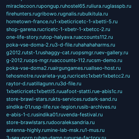
miraclecoon.ru
pongup.ru
hostel65.ru
liura.ru
glasspb.ru
firehunters.ru
gribowo.ru
gnalis.ru
bulkitula.ru
hometown-france.ru
1-xbeticricetc-1-xbetti-5.ru
shop-garena.ru
cricetc-1-xbetr-1-xbetcc-2.ru
one-life-story.ru
top-halyava.ru
accounts112.ru
poka-vse-doma-2.ru
3-d-file.ru
hahahaharms.ru
g2012.ru
tst-1.ru
shaggy-cat.ru
opsmgr.ru
ev-gallery.ru
g-2012.ru
ops-mgr.ru
accounts-112.ru
csm-demo.ru
poka-vse-doma2.ru
airgungames.ru
allseo-host.ru
tehosmotre.ru
varieta-yug.ru
cricetc1xbetr1xbetcc2.ru
raytor-d.ru
atillagunn.ru
3d-file.ru
1xbeticricetc1xbetti5.ru
uafoot-statti.ru
e-abis1c.ru
store-brawl-stars.ru
kts-services.ru
dark-sand.ru
sindika-01.ru
sp-life.ru
x-legion.ru
sib-archives.ru
e-abis-1-c.ru
sindika01.ru
venda-festival.ru
store-brawlstars.ru
dooraleksandria.ru
antenna-highly.ru
mine-lab-msk.ru
1-mus.ru
3-sex-porn.ru
ban-damn.ru
purse-factory.ru