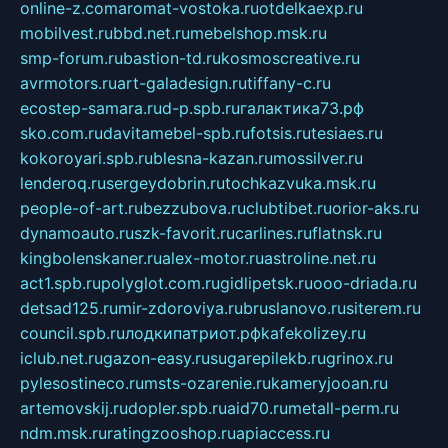
online-z.com
aromat-vostoka.ru
otdelkaexp.ru
mobilvest.ru
bbd.net.ru
mebelshop.msk.ru
smp-forum.ru
bastion-td.ru
kosmoscreative.ru
avrmotors.ru
art-galadesign.ru
tiffany-c.ru
ecostep-samara.ru
d-p.spb.ru
галактика73.рф
sko.com.ru
davitamebel-spb.ru
fotsis.ru
tesiaes.ru
kokoroyari.spb.ru
blesna-kazan.ru
mossilver.ru
lenderoq.ru
sergeydobrin.ru
tochkazvuka.msk.ru
people-of-art.ru
bezzubova.ru
clubtibet.ru
orior-aks.ru
dynamoauto.ru
szk-favorit.ru
carlines.ru
flatnsk.ru
kingbolenskaner.ru
alex-motor.ru
astroline.net.ru
act1.spb.ru
polyglot.com.ru
gidlipetsk.ru
ooo-driada.ru
detsad125.ru
mir-zdoroviya.ru
bruslanovo.ru
siterem.ru
council.spb.ru
лодкипатриот.рф
kafekolizey.ru
iclub.net.ru
gazon-easy.ru
sugarepilekb.ru
grinox.ru
pylesostineco.ru
msts-ozarenie.ru
kameryjooan.ru
artemovskij.ru
dopler.spb.ru
aid70.ru
metall-perm.ru
ndm.msk.ru
ratingzooshop.ru
apiaccess.ru