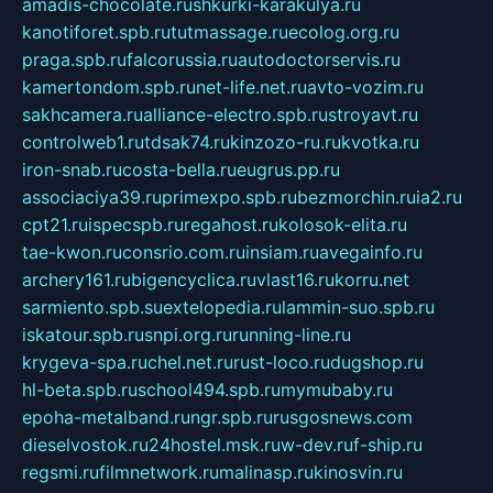
amadis-chocolate.ru
shkurki-karakulya.ru
kanotiforet.spb.ru
tutmassage.ru
ecolog.org.ru
praga.spb.ru
falcorussia.ru
autodoctorservis.ru
kamertondom.spb.ru
net-life.net.ru
avto-vozim.ru
sakhcamera.ru
alliance-electro.spb.ru
stroyavt.ru
controlweb1.ru
tdsak74.ru
kinzozo-ru.ru
kvotka.ru
iron-snab.ru
costa-bella.ru
eugrus.pp.ru
associaciya39.ru
primexpo.spb.ru
bezmorchin.ru
ia2.ru
cpt21.ru
ispecspb.ru
regahost.ru
kolosok-elita.ru
tae-kwon.ru
consrio.com.ru
insiam.ru
avegainfo.ru
archery161.ru
bigencyclica.ru
vlast16.ru
korru.net
sarmiento.spb.su
extelopedia.ru
lammin-suo.spb.ru
iskatour.spb.ru
snpi.org.ru
running-line.ru
krygeva-spa.ru
chel.net.ru
rust-loco.ru
dugshop.ru
hl-beta.spb.ru
school494.spb.ru
mymubaby.ru
epoha-metalband.ru
ngr.spb.ru
rusgosnews.com
dieselvostok.ru
24hostel.msk.ru
w-dev.ru
f-ship.ru
regsmi.ru
filmnetwork.ru
malinasp.ru
kinosvin.ru