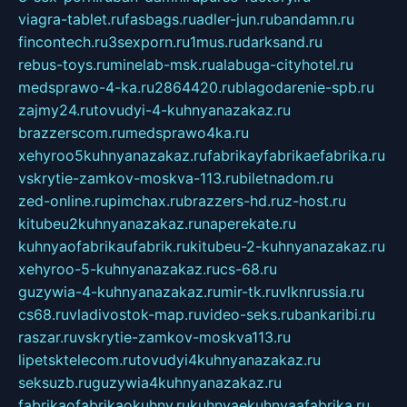
viagra-tablet.ru
fasbags.ru
adler-jun.ru
bandamn.ru
fincontech.ru
3sexporn.ru
1mus.ru
darksand.ru
rebus-toys.ru
minelab-msk.ru
alabuga-cityhotel.ru
medsprawo-4-ka.ru
2864420.ru
blagodarenie-spb.ru
zajmy24.ru
tovudyi-4-kuhnyanazakaz.ru
brazzerscom.ru
medsprawo4ka.ru
xehyroo5kuhnyanazakaz.ru
fabrikayfabrikaefabrika.ru
vskrytie-zamkov-moskva-113.ru
biletnadom.ru
zed-online.ru
pimchax.ru
brazzers-hd.ru
z-host.ru
kitubeu2kuhnyanazakaz.ru
naperekate.ru
kuhnyaofabrikaufabrik.ru
kitubeu-2-kuhnyanazakaz.ru
xehyroo-5-kuhnyanazakaz.ru
cs-68.ru
guzywia-4-kuhnyanazakaz.ru
mir-tk.ru
vlknrussia.ru
cs68.ru
vladivostok-map.ru
video-seks.ru
bankaribi.ru
raszar.ru
vskrytie-zamkov-moskva113.ru
lipetsktelecom.ru
tovudyi4kuhnyanazakaz.ru
seksuzb.ru
guzywia4kuhnyanazakaz.ru
fabrikaofabrikaokuhny.ru
kuhnyaekuhnyaafabrika.ru