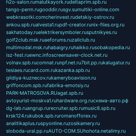
h2o-salon.ru
malutkayork.ru
deltaprim.spb.ru
tango-perm.ru
gooddir.ru
sgv.su
multiki-online.com
webkrasotki.com
cherinvest.ru
detskiy-ostrov.ru
ankou.spb.ru
alvesta1.ru
pdf-creator.ru
nix-files.org.ru
sakhatoday.ru
elektrikersymboler.ru
sputnikyes.ru
golf2club.msk.ru
aeforums.ru
zallclub.ru
multimodal.msk.ru
habaigry.ru
haikko.ru
sobakopedia.ru
isz-fest.ru
ewnc.info
screensaver-clock.net.ru
volnav.spb.ru
comnat.ru
npf.net.ru
7bit.pp.ru
kalugatur.ru
tesiaes.ru
card.com.ru
kazanka.spb.ru
gildiya-kuznecov.ru
kameryboavision.ru
griffoncom.spb.ru
fabrika-emotsiy.ru
PARK-MATROSOVA.RU
agat.spb.ru
avtoyurist-moskva1.ru
hardware.org.ru
схема-авто.рф
dg-lab.ru
angrup.ru
recruiter.spb.ru
music8.spb.ru
krsk124.ru
kubok.spb.ru
romanofforex.ru
analitikaplus.ru
spyonline.ru
zosikamery.ru
sloboda-ural.pp.ru
AUTO-COM.SU
hohota.net
alimy.ru