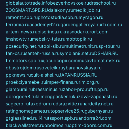
globalautotrade.info
bezverhovskoe.ru
drsschool.ru
ZOOSMART.SPB.RU
dalakony.ru
medikijob.ru
remontt.spb.ru
photostudia.spb.ru
myragon.ru
terramia.ru
academy62.ru
gardengallereya.ru
rti.com.ru
artem-news.ru
biserinca.ru
krasnodarkurort.com
imshowtv.ru
mebel-v-tule.ru
mobtopik.ru
pcsecurity.net.ru
tool-sib.ru
multimetrunit.ru
sp-tour.ru
fan-cs.ru
santeh-russia.ru
symbian9.net.ru
DSHAIR.RU
tmmotors.spb.ru
xjocuricopii.com
musavtomat.msk.ru
obustrojdom.ru
sovetcik.ru
ybaranovskaya.ru
ppknews.ru
cult-alshei.ru
JAPANRUSSIA.RU
proekciyamebel.ru
imper-finans.ru
rim.org.ru
glamourai.ru
brassminus.ru
zabor-pro.ru
ftn.pp.ru
dorogoe58.ru
laimengpacker.ru
kuzova-zapchasti.ru
sageerp.ru
taxodrom.ru
dsrazvitie.ru
hardcity.net.ru
ratinghomegames.ru
topservice25.ru
gubernyan.ru
gtglasslined.ru
ii4.ru
tssport.spb.ru
andorra24.com
blackwallstreet.ru
oboimos.ru
optim-doors.com.ru