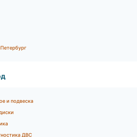
-Петербург
од
ое и подвеска
диски
ика
агностика ДВС