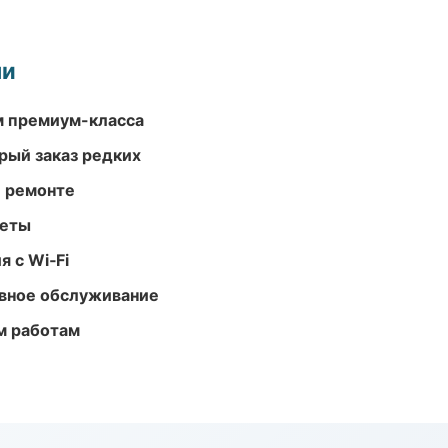
ми
м премиум-класса
рый заказ редких
и ремонте
меты
 с Wi‑Fi
вное обслуживание
м работам