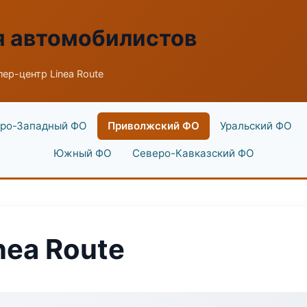
я автомобилистов
ер-центр Linea Route
ро-Западный ФО
Приволжский ФО
Уральский ФО
Южный ФО
Северо-Кавказский ФО
nea Route