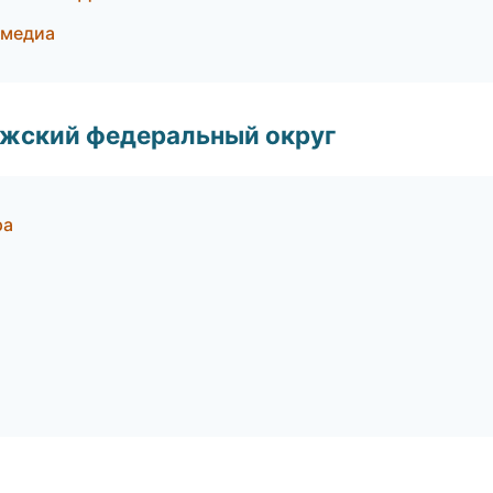
имедиа
лжский федеральный округ
ра