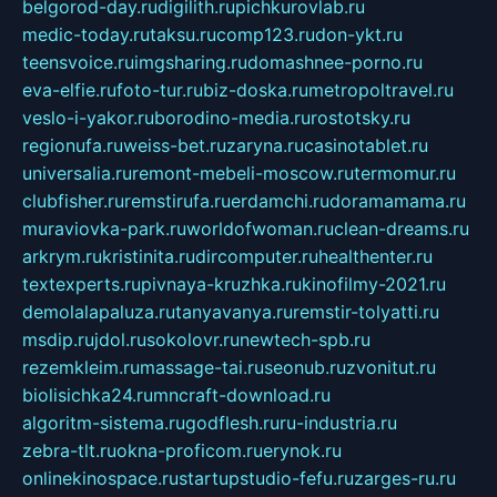
belgorod-day.ru
digilith.ru
pichkurovlab.ru
medic-today.ru
taksu.ru
comp123.ru
don-ykt.ru
teensvoice.ru
imgsharing.ru
domashnee-porno.ru
eva-elfie.ru
foto-tur.ru
biz-doska.ru
metropoltravel.ru
veslo-i-yakor.ru
borodino-media.ru
rostotsky.ru
regionufa.ru
weiss-bet.ru
zaryna.ru
casinotablet.ru
universalia.ru
remont-mebeli-moscow.ru
termomur.ru
clubfisher.ru
remstirufa.ru
erdamchi.ru
doramamama.ru
muraviovka-park.ru
worldofwoman.ru
clean-dreams.ru
arkrym.ru
kristinita.ru
dircomputer.ru
healthenter.ru
textexperts.ru
pivnaya-kruzhka.ru
kinofilmy-2021.ru
demolalapaluza.ru
tanyavanya.ru
remstir-tolyatti.ru
msdip.ru
jdol.ru
sokolovr.ru
newtech-spb.ru
rezemkleim.ru
massage-tai.ru
seonub.ru
zvonitut.ru
biolisichka24.ru
mncraft-download.ru
algoritm-sistema.ru
godflesh.ru
ru-industria.ru
zebra-tlt.ru
okna-proficom.ru
erynok.ru
onlinekinospace.ru
startupstudio-fefu.ru
zarges-ru.ru