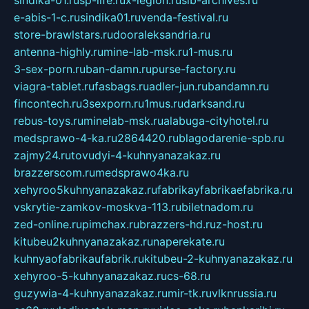
sindika-01.ru
sp-life.ru
x-legion.ru
sib-archives.ru
e-abis-1-c.ru
sindika01.ru
venda-festival.ru
store-brawlstars.ru
dooraleksandria.ru
antenna-highly.ru
mine-lab-msk.ru
1-mus.ru
3-sex-porn.ru
ban-damn.ru
purse-factory.ru
viagra-tablet.ru
fasbags.ru
adler-jun.ru
bandamn.ru
fincontech.ru
3sexporn.ru
1mus.ru
darksand.ru
rebus-toys.ru
minelab-msk.ru
alabuga-cityhotel.ru
medsprawo-4-ka.ru
2864420.ru
blagodarenie-spb.ru
zajmy24.ru
tovudyi-4-kuhnyanazakaz.ru
brazzerscom.ru
medsprawo4ka.ru
xehyroo5kuhnyanazakaz.ru
fabrikayfabrikaefabrika.ru
vskrytie-zamkov-moskva-113.ru
biletnadom.ru
zed-online.ru
pimchax.ru
brazzers-hd.ru
z-host.ru
kitubeu2kuhnyanazakaz.ru
naperekate.ru
kuhnyaofabrikaufabrik.ru
kitubeu-2-kuhnyanazakaz.ru
xehyroo-5-kuhnyanazakaz.ru
cs-68.ru
guzywia-4-kuhnyanazakaz.ru
mir-tk.ru
vlknrussia.ru