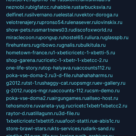
neznobi.ru
bigfatcc.ru
habble.ru
starbucksvia.ru
delfinet.ru
silvernano.ru
elestal.ru
vektor-doroga.ru
velotrenajery.ru
pronso54.ru
lenasever.ru
lovinskix.ru
show-pets.ru
smartnews03.ru
discofoxworld.ru
miraclecoon.ru
pongup.ru
hostel65.ru
liura.ru
glasspb.ru
firehunters.ru
gribowo.ru
gnalis.ru
bulkitula.ru
hometown-france.ru
1-xbeticricetc-1-xbetti-5.ru
shop-garena.ru
cricetc-1-xbetr-1-xbetcc-2.ru
one-life-story.ru
top-halyava.ru
accounts112.ru
poka-vse-doma-2.ru
3-d-file.ru
hahahaharms.ru
g2012.ru
tst-1.ru
shaggy-cat.ru
opsmgr.ru
ev-gallery.ru
g-2012.ru
ops-mgr.ru
accounts-112.ru
csm-demo.ru
poka-vse-doma2.ru
airgungames.ru
allseo-host.ru
tehosmotre.ru
varieta-yug.ru
cricetc1xbetr1xbetcc2.ru
raytor-d.ru
atillagunn.ru
3d-file.ru
1xbeticricetc1xbetti5.ru
uafoot-statti.ru
e-abis1c.ru
store-brawl-stars.ru
kts-services.ru
dark-sand.ru