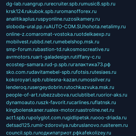
dg-lab.ru
angrup.ru
recruiter.spb.ru
music8.spb.ru
krsk124.ru
kubok.spb.ru
romanofforex.ru
analitikaplus.ru
spyonline.ru
zosikamery.ru
sloboda-ural.pp.ru
AUTO-COM.SU
hohota.net
alimy.ru
online-z.com
aromat-vostoka.ru
otdelkaexp.ru
mobilvest.ru
bbd.net.ru
mebelshop.msk.ru
smp-forum.ru
bastion-td.ru
kosmoscreative.ru
avrmotors.ru
art-galadesign.ru
tiffany-c.ru
ecostep-samara.ru
d-p.spb.ru
галактика73.рф
sko.com.ru
davitamebel-spb.ru
fotsis.ru
tesiaes.ru
kokoroyari.spb.ru
blesna-kazan.ru
mossilver.ru
lenderoq.ru
sergeydobrin.ru
tochkazvuka.msk.ru
people-of-art.ru
bezzubova.ru
clubtibet.ru
orior-aks.ru
dynamoauto.ru
szk-favorit.ru
carlines.ru
flatnsk.ru
kingbolenskaner.ru
alex-motor.ru
astroline.net.ru
act1.spb.ru
polyglot.com.ru
gidlipetsk.ru
ooo-driada.ru
detsad125.ru
mir-zdoroviya.ru
bruslanovo.ru
siterem.ru
council.spb.ru
лодкипатриот.рф
kafekolizey.ru