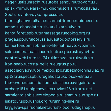
gegenjustizunrecht.ru
autobalashov.ru
utrovortu.ru
spiski-firm.ru
elara-m.ru
kinomusorka.ru
mkcslava.ru
2bets.ru
vintovoykompressor.ru
birminghamvsfulham.ru
sarmat-komp.ru
pioneeri.ru
amadis-chocolate.ru
shkurki-karakulya.ru
kanotiforet.spb.ru
tutmassage.ru
ecolog.org.ru
praga.spb.ru
falcorussia.ru
autodoctorservis.ru
kamertondom.spb.ru
net-life.net.ru
avto-vozim.ru
sakhcamera.ru
alliance-electro.spb.ru
stroyavt.ru
controlweb1.ru
tdsak74.ru
kinzozo-ru.ru
kvotka.ru
iron-snab.ru
costa-bella.ru
eugrus.pp.ru
associaciya39.ru
primexpo.spb.ru
bezmorchin.ru
ia2.ru
cpt21.ru
ispecspb.ru
regahost.ru
kolosok-elita.ru
tae-kwon.ru
consrio.com.ru
insiam.ru
avegainfo.ru
archery161.ru
bigencyclica.ru
vlast16.ru
korru.net
sarmiento.spb.su
extelopedia.ru
lammin-suo.spb.ru
iskatour.spb.ru
snpi.org.ru
running-line.ru
krygeva-spa.ru
chel.net.ru
rust-loco.ru
dugshop.ru