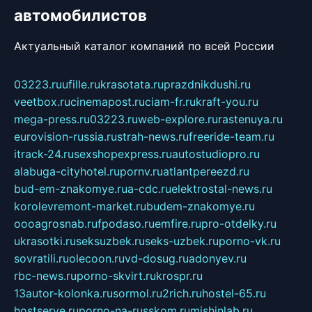
автомобилистов
Актуальный каталог компаний по всей России
03223.ru
ufille.ru
krasotata.ru
prazdnikdushi.ru
veetbox.ru
cinemapost.ru
ciam-fr.ru
kraft-you.ru
mega-press.ru
03223.ru
web-explore.ru
rastenuya.ru
eurovision-russia.ru
strah-news.ru
freeride-team.ru
itrack-24.ru
sexshopexpress.ru
autostudiopro.ru
alabuga-cityhotel.ru
pornv.ru
atlantpereezd.ru
bud-em-znakomye.ru
a-cdc.ru
elektrostal-news.ru
korolevremont-market.ru
budem-znakomye.ru
oooagrosnab.ru
fpodaso.ru
emfire.ru
pro-otdelky.ru
ukrasotki.ru
seksuzbek.ru
seks-uzbek.ru
porno-vk.ru
sovratili.ru
olecoon.ru
vd-dosug.ru
adonyev.ru
rbc-news.ru
porno-skvirt.ru
krospr.ru
13autor-kolonka.ru
sormol.ru
2rich.ru
hostel-65.ru
hostserve.ru
porno-na-russkom.ru
mishinlab.ru