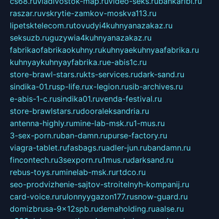
cs68.ru
vladivostok-map.ru
video-seks.ru
bankaribi.ru
raszar.ru
vskrytie-zamkov-moskva113.ru
lipetsktelecom.ru
tovudyi4kuhnyanazakaz.ru
seksuzb.ru
guzywia4kuhnyanazakaz.ru
fabrikaofabrikaokuhny.ru
kuhnyaekuhnyaafabrika.ru
kuhnyaykuhnyayfabrika.ru
e-abis1c.ru
store-brawl-stars.ru
kts-services.ru
dark-sand.ru
sindika-01.ru
sp-life.ru
x-legion.ru
sib-archives.ru
e-abis-1-c.ru
sindika01.ru
venda-festival.ru
store-brawlstars.ru
dooraleksandria.ru
antenna-highly.ru
mine-lab-msk.ru
1-mus.ru
3-sex-porn.ru
ban-damn.ru
purse-factory.ru
viagra-tablet.ru
fasbags.ru
adler-jun.ru
bandamn.ru
fincontech.ru
3sexporn.ru
1mus.ru
darksand.ru
rebus-toys.ru
minelab-msk.ru
rtdco.ru
seo-prodvizhenie-sajtov-stroitelnyh-kompanij.ru
card-voice.ru
rulonnyygazon177.ru
snow-guard.ru
domizbrusa-9x12spb.ru
demaholding.ru
aalse.ru