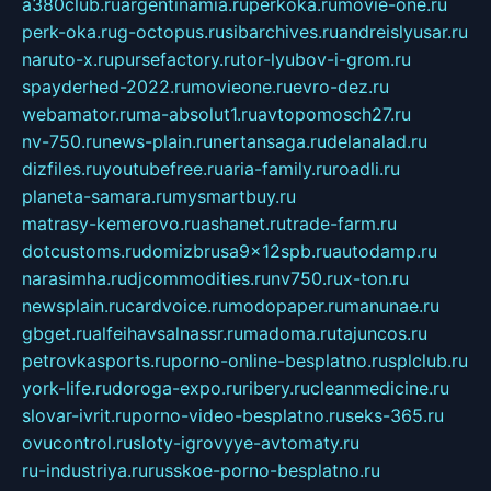
a380club.ru
argentinamia.ru
perkoka.ru
movie-one.ru
perk-oka.ru
g-octopus.ru
sibarchives.ru
andreislyusar.ru
naruto-x.ru
pursefactory.ru
tor-lyubov-i-grom.ru
spayderhed-2022.ru
movieone.ru
evro-dez.ru
webamator.ru
ma-absolut1.ru
avtopomosch27.ru
nv-750.ru
news-plain.ru
nertansaga.ru
delanalad.ru
dizfiles.ru
youtubefree.ru
aria-family.ru
roadli.ru
planeta-samara.ru
mysmartbuy.ru
matrasy-kemerovo.ru
ashanet.ru
trade-farm.ru
dotcustoms.ru
domizbrusa9x12spb.ru
autodamp.ru
narasimha.ru
djcommodities.ru
nv750.ru
x-ton.ru
newsplain.ru
cardvoice.ru
modopaper.ru
manunae.ru
gbget.ru
alfeihavsalnassr.ru
madoma.ru
tajuncos.ru
petrovkasports.ru
porno-online-besplatno.ru
splclub.ru
york-life.ru
doroga-expo.ru
ribery.ru
cleanmedicine.ru
slovar-ivrit.ru
porno-video-besplatno.ru
seks-365.ru
ovucontrol.ru
sloty-igrovyye-avtomaty.ru
ru-industriya.ru
russkoe-porno-besplatno.ru