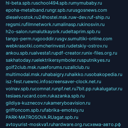
hl-beta.spb.ru
school494.spb.ru
mymubaby.ru
epoha-metalband.ru
ngr.spb.ru
rusgosnews.com
dieselvostok.ru
24hostel.msk.ru
w-dev.ru
f-ship.ru
regsmi.ru
filmnetwork.ru
malinasp.ru
kinosvin.ru
h2o-salon.ru
malutkayork.ru
deltaprim.spb.ru
tango-perm.ru
gooddir.ru
sgv.su
multiki-online.com
webkrasotki.com
cherinvest.ru
detskiy-ostrov.ru
ankou.spb.ru
alvesta1.ru
pdf-creator.ru
nix-files.org.ru
sakhatoday.ru
elektrikersymboler.ru
sputnikyes.ru
golf2club.msk.ru
aeforums.ru
zallclub.ru
multimodal.msk.ru
habaigry.ru
haikko.ru
sobakopedia.ru
isz-fest.ru
ewnc.info
screensaver-clock.net.ru
volnav.spb.ru
comnat.ru
npf.net.ru
7bit.pp.ru
kalugatur.ru
tesiaes.ru
card.com.ru
kazanka.spb.ru
gildiya-kuznecov.ru
kameryboavision.ru
griffoncom.spb.ru
fabrika-emotsiy.ru
PARK-MATROSOVA.RU
agat.spb.ru
avtoyurist-moskva1.ru
hardware.org.ru
схема-авто.рф