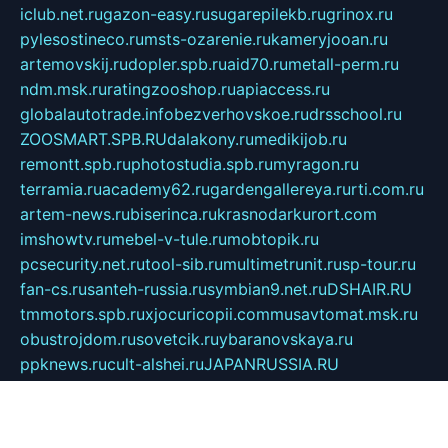
iclub.net.ru
gazon-easy.ru
sugarepilekb.ru
grinox.ru
pylesostineco.ru
msts-ozarenie.ru
kameryjooan.ru
artemovskij.ru
dopler.spb.ru
aid70.ru
metall-perm.ru
ndm.msk.ru
ratingzooshop.ru
apiaccess.ru
globalautotrade.info
bezverhovskoe.ru
drsschool.ru
ZOOSMART.SPB.RU
dalakony.ru
medikijob.ru
remontt.spb.ru
photostudia.spb.ru
myragon.ru
terramia.ru
academy62.ru
gardengallereya.ru
rti.com.ru
artem-news.ru
biserinca.ru
krasnodarkurort.com
imshowtv.ru
mebel-v-tule.ru
mobtopik.ru
pcsecurity.net.ru
tool-sib.ru
multimetrunit.ru
sp-tour.ru
fan-cs.ru
santeh-russia.ru
symbian9.net.ru
DSHAIR.RU
tmmotors.spb.ru
xjocuricopii.com
musavtomat.msk.ru
obustrojdom.ru
sovetcik.ru
ybaranovskaya.ru
ppknews.ru
cult-alshei.ru
JAPANRUSSIA.RU
proekciyamebel.ru
imper-finans.ru
rim.org.ru
glamourai.ru
brassminus.ru
zabor-pro.ru
ftn.pp.ru
dorogoe58.ru
laimengpacker.ru
kuzova-zapchasti.ru