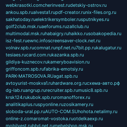
webkrasotki.com
cherinvest.ru
detskiy-ostrov.ru
ankou.spb.ru
alvesta1.ru
pdf-creator.ru
nix-files.org.ru
sakhatoday.ru
elektrikersymboler.ru
sputnikyes.ru
golf2club.msk.ru
aeforums.ru
zallclub.ru
multimodal.msk.ru
habaigry.ru
haikko.ru
sobakopedia.ru
isz-fest.ru
ewnc.info
screensaver-clock.net.ru
volnav.spb.ru
comnat.ru
npf.net.ru
7bit.pp.ru
kalugatur.ru
tesiaes.ru
card.com.ru
kazanka.spb.ru
gildiya-kuznecov.ru
kameryboavision.ru
griffoncom.spb.ru
fabrika-emotsiy.ru
PARK-MATROSOVA.RU
agat.spb.ru
avtoyurist-moskva1.ru
hardware.org.ru
схема-авто.рф
dg-lab.ru
angrup.ru
recruiter.spb.ru
music8.spb.ru
krsk124.ru
kubok.spb.ru
romanofforex.ru
analitikaplus.ru
spyonline.ru
zosikamery.ru
sloboda-ural.pp.ru
AUTO-COM.SU
hohota.net
alimy.ru
online-z.com
aromat-vostoka.ru
otdelkaexp.ru
mobilvest.ru
bbd.net.ru
mebelshop.msk.ru