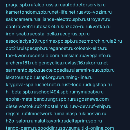
praga.spb.ru
falcorussia.ru
autodoctorservis.ru
kamertondom.spb.ru
net-life.net.ru
avto-vozim.ru
sakhcamera.ru
alliance-electro.spb.ru
stroyavt.ru
controlweb1.ru
tdsak74.ru
kinzozo-ru.ru
kvotka.ru
iron-snab.ru
costa-bella.ru
eugrus.pp.ru
associaciya39.ru
primexpo.spb.ru
bezmorchin.ru
ia2.ru
cpt21.ru
ispecspb.ru
regahost.ru
kolosok-elita.ru
tae-kwon.ru
consrio.com.ru
insiam.ru
avegainfo.ru
archery161.ru
bigencyclica.ru
vlast16.ru
korru.net
sarmiento.spb.su
extelopedia.ru
lammin-suo.spb.ru
iskatour.spb.ru
snpi.org.ru
running-line.ru
krygeva-spa.ru
chel.net.ru
rust-loco.ru
dugshop.ru
hl-beta.spb.ru
school494.spb.ru
mymubaby.ru
epoha-metalband.ru
ngr.spb.ru
rusgosnews.com
dieselvostok.ru
24hostel.msk.ru
w-dev.ru
f-ship.ru
regsmi.ru
filmnetwork.ru
malinasp.ru
kinosvin.ru
h2o-salon.ru
malutkayork.ru
deltaprim.spb.ru
tango-perm.ru
gooddir.ru
sgv.su
multiki-online.com