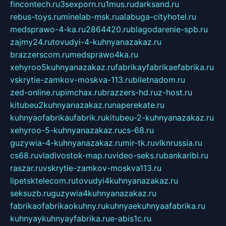
fincontech.ru
3sexporn.ru
1mus.ru
darksand.ru
rebus-toys.ru
minelab-msk.ru
alabuga-cityhotel.ru
medsprawo-4-ka.ru
2864420.ru
blagodarenie-spb.ru
zajmy24.ru
tovudyi-4-kuhnyanazakaz.ru
brazzerscom.ru
medsprawo4ka.ru
xehyroo5kuhnyanazakaz.ru
fabrikayfabrikaefabrika.ru
vskrytie-zamkov-moskva-113.ru
biletnadom.ru
zed-online.ru
pimchax.ru
brazzers-hd.ru
z-host.ru
kitubeu2kuhnyanazakaz.ru
naperekate.ru
kuhnyaofabrikaufabrik.ru
kitubeu-2-kuhnyanazakaz.ru
xehyroo-5-kuhnyanazakaz.ru
cs-68.ru
guzywia-4-kuhnyanazakaz.ru
mir-tk.ru
vlknrussia.ru
cs68.ru
vladivostok-map.ru
video-seks.ru
bankaribi.ru
raszar.ru
vskrytie-zamkov-moskva113.ru
lipetsktelecom.ru
tovudyi4kuhnyanazakaz.ru
seksuzb.ru
guzywia4kuhnyanazakaz.ru
fabrikaofabrikaokuhny.ru
kuhnyaekuhnyaafabrika.ru
kuhnyaykuhnyayfabrika.ru
e-abis1c.ru