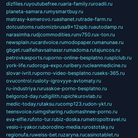
dizfiles.ru
youtubefree.ru
aria-family.ru
roadli.ru
planeta-samara.ru
mysmartbuy.ru
matrasy-kemerovo.ru
ashanet.ru
trade-farm.ru
dotcustoms.ru
domizbrusa9x12spb.ru
autodamp.ru
narasimha.ru
djcommodities.ru
nv750.ru
x-ton.ru
newsplain.ru
cardvoice.ru
modopaper.ru
manunae.ru
gbget.ru
alfeihavsalnassr.ru
madoma.ru
tajuncos.ru
petrovkasports.ru
porno-online-besplatno.ru
splclub.ru
york-life.ru
doroga-expo.ru
ribery.ru
cleanmedicine.ru
slovar-ivrit.ru
porno-video-besplatno.ru
seks-365.ru
ovucontrol.ru
sloty-igrovyye-avtomaty.ru
ru-industriya.ru
russkoe-porno-besplatno.ru
belgorod-day.ru
digilith.ru
pichkurovlab.ru
medic-today.ru
taksu.ru
comp123.ru
don-ykt.ru
teensvoice.ru
imgsharing.ru
domashnee-porno.ru
eva-elfie.ru
foto-tur.ru
biz-doska.ru
metropoltravel.ru
veslo-i-yakor.ru
borodino-media.ru
rostotsky.ru
regionufa.ru
weiss-bet.ru
zaryna.ru
casinotablet.ru