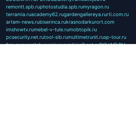
remontt.spb.ru
photostudia.spb.ru
myragon.ru
terramia.ru
academy62.ru
gardengallereya.ru
rti.com.ru
artem-news.ru
biserinca.ru
krasnodarkurort.com
imshowtv.ru
mebel-v-tule.ru
mobtopik.ru
pcsecurity.net.ru
tool-sib.ru
multimetrunit.ru
sp-tour.ru
fan-cs.ru
santeh-russia.ru
symbian9.net.ru
DSHAIR.RU
tmmotors.spb.ru
xjocuricopii.com
musavtomat.msk.ru
obustrojdom.ru
sovetcik.ru
ybaranovskaya.ru
ppknews.ru
cult-alshei.ru
JAPANRUSSIA.RU
proekciyamebel.ru
imper-finans.ru
rim.org.ru
glamourai.ru
brassminus.ru
zabor-pro.ru
ftn.pp.ru
dorogoe58.ru
laimengpacker.ru
kuzova-zapchasti.ru
sageerp.ru
taxodrom.ru
dsrazvitie.ru
hardcity.net.ru
ratinghomegames.ru
topservice25.ru
gubernyan.ru
gtglasslined.ru
ii4.ru
tssport.spb.ru
andorra24.com
blackwallstreet.ru
oboimos.ru
optim-doors.com.ru
ikuch.ru
nycr.org.ru
npa21.ru
vremya-ch.spb.ru
desert000.ru
ivtorgi.ru
ifiori.ru
catalog-statei.ru