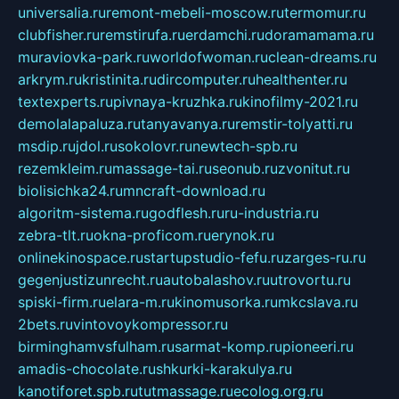
universalia.ru
remont-mebeli-moscow.ru
termomur.ru
clubfisher.ru
remstirufa.ru
erdamchi.ru
doramamama.ru
muraviovka-park.ru
worldofwoman.ru
clean-dreams.ru
arkrym.ru
kristinita.ru
dircomputer.ru
healthenter.ru
textexperts.ru
pivnaya-kruzhka.ru
kinofilmy-2021.ru
demolalapaluza.ru
tanyavanya.ru
remstir-tolyatti.ru
msdip.ru
jdol.ru
sokolovr.ru
newtech-spb.ru
rezemkleim.ru
massage-tai.ru
seonub.ru
zvonitut.ru
biolisichka24.ru
mncraft-download.ru
algoritm-sistema.ru
godflesh.ru
ru-industria.ru
zebra-tlt.ru
okna-proficom.ru
erynok.ru
onlinekinospace.ru
startupstudio-fefu.ru
zarges-ru.ru
gegenjustizunrecht.ru
autobalashov.ru
utrovortu.ru
spiski-firm.ru
elara-m.ru
kinomusorka.ru
mkcslava.ru
2bets.ru
vintovoykompressor.ru
birminghamvsfulham.ru
sarmat-komp.ru
pioneeri.ru
amadis-chocolate.ru
shkurki-karakulya.ru
kanotiforet.spb.ru
tutmassage.ru
ecolog.org.ru