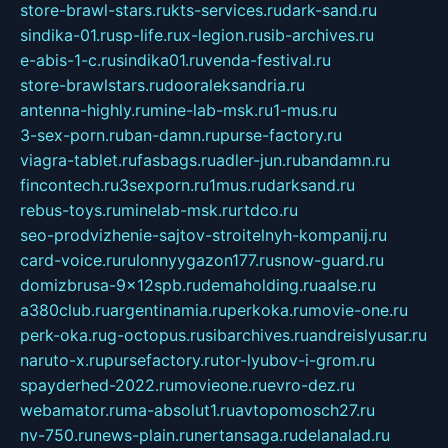
store-brawl-stars.ru
kts-services.ru
dark-sand.ru
sindika-01.ru
sp-life.ru
x-legion.ru
sib-archives.ru
e-abis-1-c.ru
sindika01.ru
venda-festival.ru
store-brawlstars.ru
dooraleksandria.ru
antenna-highly.ru
mine-lab-msk.ru
1-mus.ru
3-sex-porn.ru
ban-damn.ru
purse-factory.ru
viagra-tablet.ru
fasbags.ru
adler-jun.ru
bandamn.ru
fincontech.ru
3sexporn.ru
1mus.ru
darksand.ru
rebus-toys.ru
minelab-msk.ru
rtdco.ru
seo-prodvizhenie-sajtov-stroitelnyh-kompanij.ru
card-voice.ru
rulonnyygazon177.ru
snow-guard.ru
domizbrusa-9x12spb.ru
demaholding.ru
aalse.ru
a380club.ru
argentinamia.ru
perkoka.ru
movie-one.ru
perk-oka.ru
g-octopus.ru
sibarchives.ru
andreislyusar.ru
naruto-x.ru
pursefactory.ru
tor-lyubov-i-grom.ru
spayderhed-2022.ru
movieone.ru
evro-dez.ru
webamator.ru
ma-absolut1.ru
avtopomosch27.ru
nv-750.ru
news-plain.ru
nertansaga.ru
delanalad.ru