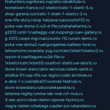
firehunters.ru
gribowo.ru
gnalis.ru
bulkitula.ru
hometown-france.ru
1-xbeticricetc-1-xbetti-5.ru
shop-garena.ru
cricetc-1-xbetr-1-xbetcc-2.ru
one-life-story.ru
top-halyava.ru
accounts112.ru
poka-vse-doma-2.ru
3-d-file.ru
hahahaharms.ru
g2012.ru
tst-1.ru
shaggy-cat.ru
opsmgr.ru
ev-gallery.ru
g-2012.ru
ops-mgr.ru
accounts-112.ru
csm-demo.ru
poka-vse-doma2.ru
airgungames.ru
allseo-host.ru
tehosmotre.ru
varieta-yug.ru
cricetc1xbetr1xbetcc2.ru
raytor-d.ru
atillagunn.ru
3d-file.ru
1xbeticricetc1xbetti5.ru
uafoot-statti.ru
e-abis1c.ru
store-brawl-stars.ru
kts-services.ru
dark-sand.ru
sindika-01.ru
sp-life.ru
x-legion.ru
sib-archives.ru
e-abis-1-c.ru
sindika01.ru
venda-festival.ru
store-brawlstars.ru
dooraleksandria.ru
antenna-highly.ru
mine-lab-msk.ru
1-mus.ru
3-sex-porn.ru
ban-damn.ru
purse-factory.ru
viagra-tablet.ru
fasbags.ru
adler-jun.ru
bandamn.ru