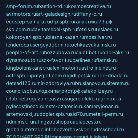
smp-forum.ru
bastion-td.ru
kosmoscreative.ru
avrmotors.ru
art-galadesign.ru
tiffany-c.ru
ecostep-samara.ru
d-p.spb.ru
галактика73.рф
sko.com.ru
davitamebel-spb.ru
fotsis.ru
tesiaes.ru
kokoroyari.spb.ru
blesna-kazan.ru
mossilver.ru
lenderoq.ru
sergeydobrin.ru
tochkazvuka.msk.ru
people-of-art.ru
bezzubova.ru
clubtibet.ru
orior-aks.ru
dynamoauto.ru
szk-favorit.ru
carlines.ru
flatnsk.ru
kingbolenskaner.ru
alex-motor.ru
astroline.net.ru
act1.spb.ru
polyglot.com.ru
gidlipetsk.ru
ooo-driada.ru
detsad125.ru
mir-zdoroviya.ru
bruslanovo.ru
siterem.ru
council.spb.ru
лодкипатриот.рф
kafekolizey.ru
iclub.net.ru
gazon-easy.ru
sugarepilekb.ru
grinox.ru
pylesostineco.ru
msts-ozarenie.ru
kameryjooan.ru
artemovskij.ru
dopler.spb.ru
aid70.ru
metall-perm.ru
ndm.msk.ru
ratingzooshop.ru
apiaccess.ru
globalautotrade.info
bezverhovskoe.ru
drsschool.ru
ZOOSMART.SPB.RU
dalakony.ru
medikijob.ru