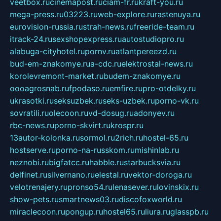
veetbox.ru
cinemapost.ru
ciam-fr.ru
kraft-you.ru
mega-press.ru
03223.ru
web-explore.ru
rastenuya.ru
eurovision-russia.ru
strah-news.ru
freeride-team.ru
itrack-24.ru
sexshopexpress.ru
autostudiopro.ru
alabuga-cityhotel.ru
pornv.ru
atlantpereezd.ru
bud-em-znakomye.ru
a-cdc.ru
elektrostal-news.ru
korolevremont-market.ru
budem-znakomye.ru
oooagrosnab.ru
fpodaso.ru
emfire.ru
pro-otdelky.ru
ukrasotki.ru
seksuzbek.ru
seks-uzbek.ru
porno-vk.ru
sovratili.ru
olecoon.ru
vd-dosug.ru
adonyev.ru
rbc-news.ru
porno-skvirt.ru
krospr.ru
13autor-kolonka.ru
sormol.ru
2rich.ru
hostel-65.ru
hostserve.ru
porno-na-russkom.ru
mishinlab.ru
neznobi.ru
bigfatcc.ru
habble.ru
starbucksvia.ru
delfinet.ru
silvernano.ru
elestal.ru
vektor-doroga.ru
velotrenajery.ru
pronso54.ru
lenasever.ru
lovinskix.ru
show-pets.ru
smartnews03.ru
discofoxworld.ru
miraclecoon.ru
pongup.ru
hostel65.ru
liura.ru
glasspb.ru