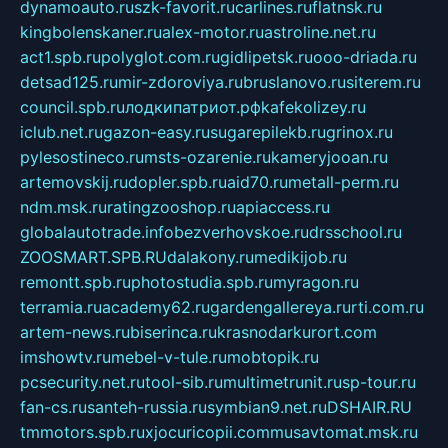
dynamoauto.ru
szk-favorit.ru
carlines.ru
flatnsk.ru
kingbolenskaner.ru
alex-motor.ru
astroline.net.ru
act1.spb.ru
polyglot.com.ru
gidlipetsk.ru
ooo-driada.ru
detsad125.ru
mir-zdoroviya.ru
bruslanovo.ru
siterem.ru
council.spb.ru
лодкипатриот.рф
kafekolizey.ru
iclub.net.ru
gazon-easy.ru
sugarepilekb.ru
grinox.ru
pylesostineco.ru
msts-ozarenie.ru
kameryjooan.ru
artemovskij.ru
dopler.spb.ru
aid70.ru
metall-perm.ru
ndm.msk.ru
ratingzooshop.ru
apiaccess.ru
globalautotrade.info
bezverhovskoe.ru
drsschool.ru
ZOOSMART.SPB.RU
dalakony.ru
medikijob.ru
remontt.spb.ru
photostudia.spb.ru
myragon.ru
terramia.ru
academy62.ru
gardengallereya.ru
rti.com.ru
artem-news.ru
biserinca.ru
krasnodarkurort.com
imshowtv.ru
mebel-v-tule.ru
mobtopik.ru
pcsecurity.net.ru
tool-sib.ru
multimetrunit.ru
sp-tour.ru
fan-cs.ru
santeh-russia.ru
symbian9.net.ru
DSHAIR.RU
tmmotors.spb.ru
xjocuricopii.com
musavtomat.msk.ru