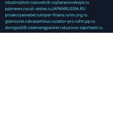
obustrojdom.ru
sovetcik.ru
ybaranovskaya.ru
ppknews.ru
cult-alshei.ru
JAPANRUSSIA.RU
proekciyamebel.ru
imper-finans.ru
rim.org.ru
glamourai.ru
brassminus.ru
zabor-pro.ru
ftn.pp.ru
dorogoe58.ru
laimengpacker.ru
kuzova-zapchasti.ru
sageerp.ru
taxodrom.ru
dsrazvitie.ru
hardcity.net.ru
ratinghomegames.ru
topservice25.ru
gubernyan.ru
gtglasslined.ru
ii4.ru
tssport.spb.ru
andorra24.com
blackwallstreet.ru
oboimos.ru
optim-doors.com.ru
ikuch.ru
nycr.org.ru
npa21.ru
vremya-ch.spb.ru
desert000.ru
ivtorgi.ru
ifiori.ru
catalog-statei.ru
dcv.org.ru
spetsmaster174.ru
ipkameryhiseeu.ru
dum26.ru
ruspol.spb.ru
fr-opendp.ru
kam-solnyshko.ru
cheyenne-arapaho.ru
sevzapmetal.spb.ru
ted-lapidus.spb.ru
parasite-eliminator.ru
sigma-complete.ru
modernworld.ru
dama-moda.ru
eholot-group.ru
sk-nvkz.ru
DRONGOLD.RU
democratia2.ru
i-farmer.ru
mass-sport.org