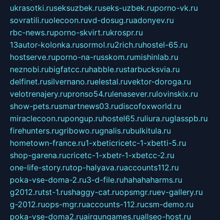
ukrasotki.ru
seksuzbek.ru
seks-uzbek.ru
porno-vk.ru
sovratili.ru
olecoon.ru
vd-dosug.ru
adonyev.ru
rbc-news.ru
porno-skvirt.ru
krospr.ru
13autor-kolonka.ru
sormol.ru
2rich.ru
hostel-65.ru
hostserve.ru
porno-na-russkom.ru
mishinlab.ru
neznobi.ru
bigfatcc.ru
habble.ru
starbucksvia.ru
delfinet.ru
silvernano.ru
elestal.ru
vektor-doroga.ru
velotrenajery.ru
pronso54.ru
lenasever.ru
lovinskix.ru
show-pets.ru
smartnews03.ru
discofoxworld.ru
miraclecoon.ru
pongup.ru
hostel65.ru
liura.ru
glasspb.ru
firehunters.ru
gribowo.ru
gnalis.ru
bulkitula.ru
hometown-france.ru
1-xbeticricetc-1-xbetti-5.ru
shop-garena.ru
cricetc-1-xbetr-1-xbetcc-2.ru
one-life-story.ru
top-halyava.ru
accounts112.ru
poka-vse-doma-2.ru
3-d-file.ru
hahahaharms.ru
g2012.ru
tst-1.ru
shaggy-cat.ru
opsmgr.ru
ev-gallery.ru
g-2012.ru
ops-mgr.ru
accounts-112.ru
csm-demo.ru
poka-vse-doma2.ru
airgungames.ru
allseo-host.ru