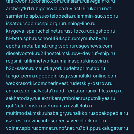
tae-kwon.ru
consrio.com.ru
insiam.ru
avegainfo.ru
archery161.ru
bigencyclica.ru
vlast16.ru
korru.net
sarmiento.spb.su
extelopedia.ru
lammin-suo.spb.ru
iskatour.spb.ru
snpi.org.ru
running-line.ru
krygeva-spa.ru
chel.net.ru
rust-loco.ru
dugshop.ru
hl-beta.spb.ru
school494.spb.ru
mymubaby.ru
epoha-metalband.ru
ngr.spb.ru
rusgosnews.com
dieselvostok.ru
24hostel.msk.ru
w-dev.ru
f-ship.ru
regsmi.ru
filmnetwork.ru
malinasp.ru
kinosvin.ru
h2o-salon.ru
malutkayork.ru
deltaprim.spb.ru
tango-perm.ru
gooddir.ru
sgv.su
multiki-online.com
webkrasotki.com
cherinvest.ru
detskiy-ostrov.ru
ankou.spb.ru
alvesta1.ru
pdf-creator.ru
nix-files.org.ru
sakhatoday.ru
elektrikersymboler.ru
sputnikyes.ru
golf2club.msk.ru
aeforums.ru
zallclub.ru
multimodal.msk.ru
habaigry.ru
haikko.ru
sobakopedia.ru
isz-fest.ru
ewnc.info
screensaver-clock.net.ru
volnav.spb.ru
comnat.ru
npf.net.ru
7bit.pp.ru
kalugatur.ru