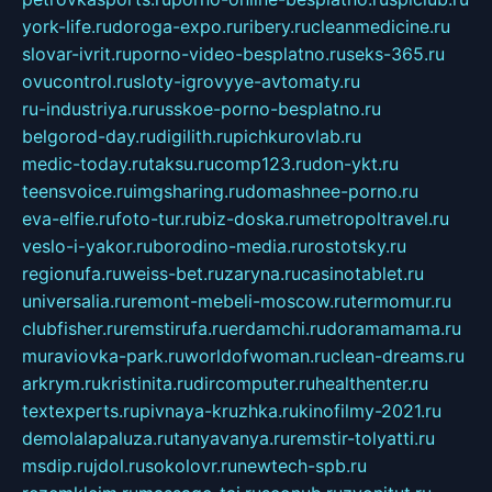
york-life.ru
doroga-expo.ru
ribery.ru
cleanmedicine.ru
slovar-ivrit.ru
porno-video-besplatno.ru
seks-365.ru
ovucontrol.ru
sloty-igrovyye-avtomaty.ru
ru-industriya.ru
russkoe-porno-besplatno.ru
belgorod-day.ru
digilith.ru
pichkurovlab.ru
medic-today.ru
taksu.ru
comp123.ru
don-ykt.ru
teensvoice.ru
imgsharing.ru
domashnee-porno.ru
eva-elfie.ru
foto-tur.ru
biz-doska.ru
metropoltravel.ru
veslo-i-yakor.ru
borodino-media.ru
rostotsky.ru
regionufa.ru
weiss-bet.ru
zaryna.ru
casinotablet.ru
universalia.ru
remont-mebeli-moscow.ru
termomur.ru
clubfisher.ru
remstirufa.ru
erdamchi.ru
doramamama.ru
muraviovka-park.ru
worldofwoman.ru
clean-dreams.ru
arkrym.ru
kristinita.ru
dircomputer.ru
healthenter.ru
textexperts.ru
pivnaya-kruzhka.ru
kinofilmy-2021.ru
demolalapaluza.ru
tanyavanya.ru
remstir-tolyatti.ru
msdip.ru
jdol.ru
sokolovr.ru
newtech-spb.ru