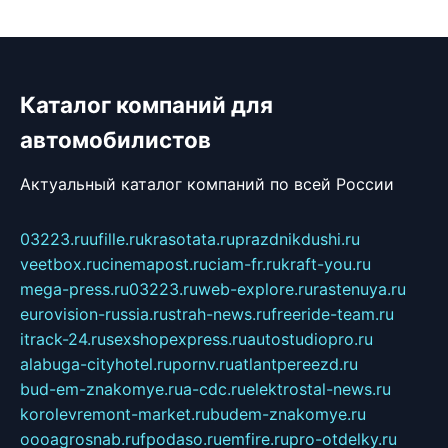
Каталог компаний для
автомобилистов
Актуальный каталог компаний по всей России
03223.ru
ufille.ru
krasotata.ru
prazdnikdushi.ru
veetbox.ru
cinemapost.ru
ciam-fr.ru
kraft-you.ru
mega-press.ru
03223.ru
web-explore.ru
rastenuya.ru
eurovision-russia.ru
strah-news.ru
freeride-team.ru
itrack-24.ru
sexshopexpress.ru
autostudiopro.ru
alabuga-cityhotel.ru
pornv.ru
atlantpereezd.ru
bud-em-znakomye.ru
a-cdc.ru
elektrostal-news.ru
korolevremont-market.ru
budem-znakomye.ru
oooagrosnab.ru
fpodaso.ru
emfire.ru
pro-otdelky.ru