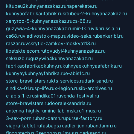
kitubeu2kuhnyanazakaz.ru
naperekate.ru
kuhnyaofabrikaufabrik.ru
kitubeu-2-kuhnyanazakaz.ru
xehyroo-5-kuhnyanazakaz.ru
cs-68.ru
guzywia-4-kuhnyanazakaz.ru
mir-tk.ru
vlknrussia.ru
cs68.ru
vladivostok-map.ru
video-seks.ru
bankaribi.ru
raszar.ru
vskrytie-zamkov-moskva113.ru
lipetsktelecom.ru
tovudyi4kuhnyanazakaz.ru
seksuzb.ru
guzywia4kuhnyanazakaz.ru
fabrikaofabrikaokuhny.ru
kuhnyaekuhnyaafabrika.ru
kuhnyaykuhnyayfabrika.ru
e-abis1c.ru
store-brawl-stars.ru
kts-services.ru
dark-sand.ru
sindika-01.ru
sp-life.ru
x-legion.ru
sib-archives.ru
e-abis-1-c.ru
sindika01.ru
venda-festival.ru
store-brawlstars.ru
dooraleksandria.ru
antenna-highly.ru
mine-lab-msk.ru
1-mus.ru
3-sex-porn.ru
ban-damn.ru
purse-factory.ru
viagra-tablet.ru
fasbags.ru
adler-jun.ru
bandamn.ru
fincontech.ru
3sexporn.ru
1mus.ru
darksand.ru