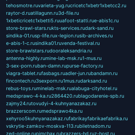
tehosmotre.ru
varieta-yug.ru
cricetc1xbetr1xbetcc2.ru
raytor-d.ru
atillagunn.ru
3d-file.ru
1xbeticricetc1xbetti5.ru
uafoot-statti.ru
e-abis1c.ru
store-brawl-stars.ru
kts-services.ru
dark-sand.ru
sindika-01.ru
sp-life.ru
x-legion.ru
sib-archives.ru
e-abis-1-c.ru
sindika01.ru
venda-festival.ru
store-brawlstars.ru
dooraleksandria.ru
antenna-highly.ru
mine-lab-msk.ru
1-mus.ru
3-sex-porn.ru
ban-damn.ru
purse-factory.ru
viagra-tablet.ru
fasbags.ru
adler-jun.ru
bandamn.ru
fincontech.ru
3sexporn.ru
1mus.ru
darksand.ru
rebus-toys.ru
minelab-msk.ru
alabuga-cityhotel.ru
medsprawo-4-ka.ru
2864420.ru
blagodarenie-spb.ru
zajmy24.ru
tovudyi-4-kuhnyanazakaz.ru
brazzerscom.ru
medsprawo4ka.ru
xehyroo5kuhnyanazakaz.ru
fabrikayfabrikaefabrika.ru
vskrytie-zamkov-moskva-113.ru
biletnadom.ru
zed-online.ru
pimchax.ru
brazzers-hd.ru
z-host.ru