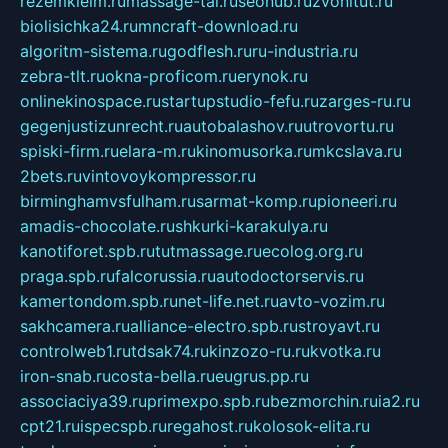
rezemkleim.ru
massage-tai.ru
seonub.ru
zvonitut.ru
biolisichka24.ru
mncraft-download.ru
algoritm-sistema.ru
godflesh.ru
ru-industria.ru
zebra-tlt.ru
okna-proficom.ru
erynok.ru
onlinekinospace.ru
startupstudio-fefu.ru
zarges-ru.ru
gegenjustizunrecht.ru
autobalashov.ru
utrovortu.ru
spiski-firm.ru
elara-m.ru
kinomusorka.ru
mkcslava.ru
2bets.ru
vintovoykompressor.ru
birminghamvsfulham.ru
sarmat-komp.ru
pioneeri.ru
amadis-chocolate.ru
shkurki-karakulya.ru
kanotiforet.spb.ru
tutmassage.ru
ecolog.org.ru
praga.spb.ru
falcorussia.ru
autodoctorservis.ru
kamertondom.spb.ru
net-life.net.ru
avto-vozim.ru
sakhcamera.ru
alliance-electro.spb.ru
stroyavt.ru
controlweb1.ru
tdsak74.ru
kinzozo-ru.ru
kvotka.ru
iron-snab.ru
costa-bella.ru
eugrus.pp.ru
associaciya39.ru
primexpo.spb.ru
bezmorchin.ru
ia2.ru
cpt21.ru
ispecspb.ru
regahost.ru
kolosok-elita.ru