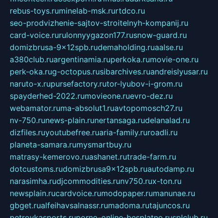
rebus-toys.ru
minelab-msk.ru
rtdco.ru
seo-prodvizhenie-sajtov-stroitelnyh-kompanij.ru
card-voice.ru
rulonnyygazon177.ru
snow-guard.ru
domizbrusa-9x12spb.ru
demaholding.ru
aalse.ru
a380club.ru
argentinamia.ru
perkoka.ru
movie-one.ru
perk-oka.ru
g-octopus.ru
sibarchives.ru
andreislyusar.ru
naruto-x.ru
pursefactory.ru
tor-lyubov-i-grom.ru
spayderhed-2022.ru
movieone.ru
evro-dez.ru
webamator.ru
ma-absolut1.ru
avtopomosch27.ru
nv-750.ru
news-plain.ru
nertansaga.ru
delanalad.ru
dizfiles.ru
youtubefree.ru
aria-family.ru
roadli.ru
planeta-samara.ru
mysmartbuy.ru
matrasy-kemerovo.ru
ashanet.ru
trade-farm.ru
dotcustoms.ru
domizbrusa9x12spb.ru
autodamp.ru
narasimha.ru
djcommodities.ru
nv750.ru
x-ton.ru
newsplain.ru
cardvoice.ru
modopaper.ru
manunae.ru
gbget.ru
alfeihavsalnassr.ru
madoma.ru
tajuncos.ru
petrovkasports.ru
porno-online-besplatno.ru
splclub.ru