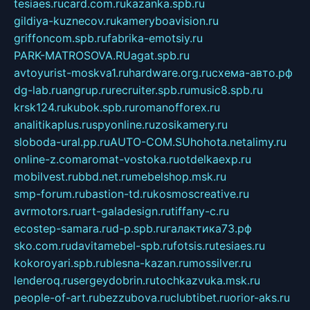
tesiaes.ru
card.com.ru
kazanka.spb.ru
gildiya-kuznecov.ru
kameryboavision.ru
griffoncom.spb.ru
fabrika-emotsiy.ru
PARK-MATROSOVA.RU
agat.spb.ru
avtoyurist-moskva1.ru
hardware.org.ru
схема-авто.рф
dg-lab.ru
angrup.ru
recruiter.spb.ru
music8.spb.ru
krsk124.ru
kubok.spb.ru
romanofforex.ru
analitikaplus.ru
spyonline.ru
zosikamery.ru
sloboda-ural.pp.ru
AUTO-COM.SU
hohota.net
alimy.ru
online-z.com
aromat-vostoka.ru
otdelkaexp.ru
mobilvest.ru
bbd.net.ru
mebelshop.msk.ru
smp-forum.ru
bastion-td.ru
kosmoscreative.ru
avrmotors.ru
art-galadesign.ru
tiffany-c.ru
ecostep-samara.ru
d-p.spb.ru
галактика73.рф
sko.com.ru
davitamebel-spb.ru
fotsis.ru
tesiaes.ru
kokoroyari.spb.ru
blesna-kazan.ru
mossilver.ru
lenderoq.ru
sergeydobrin.ru
tochkazvuka.msk.ru
people-of-art.ru
bezzubova.ru
clubtibet.ru
orior-aks.ru