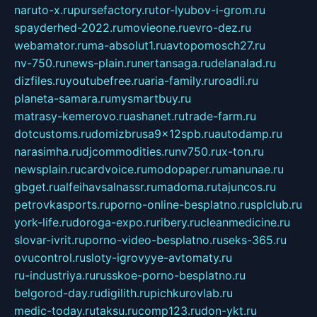
naruto-x.ru
pursefactory.ru
tor-lyubov-i-grom.ru
spayderhed-2022.ru
movieone.ru
evro-dez.ru
webamator.ru
ma-absolut1.ru
avtopomosch27.ru
nv-750.ru
news-plain.ru
nertansaga.ru
delanalad.ru
dizfiles.ru
youtubefree.ru
aria-family.ru
roadli.ru
planeta-samara.ru
mysmartbuy.ru
matrasy-kemerovo.ru
ashanet.ru
trade-farm.ru
dotcustoms.ru
domizbrusa9x12spb.ru
autodamp.ru
narasimha.ru
djcommodities.ru
nv750.ru
x-ton.ru
newsplain.ru
cardvoice.ru
modopaper.ru
manunae.ru
gbget.ru
alfeihavsalnassr.ru
madoma.ru
tajuncos.ru
petrovkasports.ru
porno-online-besplatno.ru
splclub.ru
york-life.ru
doroga-expo.ru
ribery.ru
cleanmedicine.ru
slovar-ivrit.ru
porno-video-besplatno.ru
seks-365.ru
ovucontrol.ru
sloty-igrovyye-avtomaty.ru
ru-industriya.ru
russkoe-porno-besplatno.ru
belgorod-day.ru
digilith.ru
pichkurovlab.ru
medic-today.ru
taksu.ru
comp123.ru
don-ykt.ru