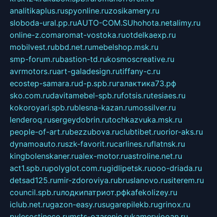
analitikaplus.ru
spyonline.ru
zosikamery.ru
sloboda-ural.pp.ru
AUTO-COM.SU
hohota.net
alimy.ru
online-z.com
aromat-vostoka.ru
otdelkaexp.ru
mobilvest.ru
bbd.net.ru
mebelshop.msk.ru
smp-forum.ru
bastion-td.ru
kosmoscreative.ru
avrmotors.ru
art-galadesign.ru
tiffany-c.ru
ecostep-samara.ru
d-p.spb.ru
галактика73.рф
sko.com.ru
davitamebel-spb.ru
fotsis.ru
tesiaes.ru
kokoroyari.spb.ru
blesna-kazan.ru
mossilver.ru
lenderoq.ru
sergeydobrin.ru
tochkazvuka.msk.ru
people-of-art.ru
bezzubova.ru
clubtibet.ru
orior-aks.ru
dynamoauto.ru
szk-favorit.ru
carlines.ru
flatnsk.ru
kingbolenskaner.ru
alex-motor.ru
astroline.net.ru
act1.spb.ru
polyglot.com.ru
gidlipetsk.ru
ooo-driada.ru
detsad125.ru
mir-zdoroviya.ru
bruslanovo.ru
siterem.ru
council.spb.ru
лодкипатриот.рф
kafekolizey.ru
iclub.net.ru
gazon-easy.ru
sugarepilekb.ru
grinox.ru
pylesostineco.ru
msts-ozarenie.ru
kameryjooan.ru