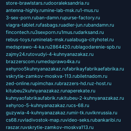
store-brawlstars.ru
dooraleksandria.ru
antenna-highly.ru
mine-lab-msk.ru
1-mus.ru
3-sex-porn.ru
ban-damn.ru
purse-factory.ru
viagra-tablet.ru
fasbags.ru
adler-jun.ru
bandamn.ru
fincontech.ru
3sexporn.ru
1mus.ru
darksand.ru
rebus-toys.ru
minelab-msk.ru
alabuga-cityhotel.ru
medsprawo-4-ka.ru
2864420.ru
blagodarenie-spb.ru
zajmy24.ru
tovudyi-4-kuhnyanazakaz.ru
brazzerscom.ru
medsprawo4ka.ru
xehyroo5kuhnyanazakaz.ru
fabrikayfabrikaefabrika.ru
vskrytie-zamkov-moskva-113.ru
biletnadom.ru
zed-online.ru
pimchax.ru
brazzers-hd.ru
z-host.ru
kitubeu2kuhnyanazakaz.ru
naperekate.ru
kuhnyaofabrikaufabrik.ru
kitubeu-2-kuhnyanazakaz.ru
xehyroo-5-kuhnyanazakaz.ru
cs-68.ru
guzywia-4-kuhnyanazakaz.ru
mir-tk.ru
vlknrussia.ru
cs68.ru
vladivostok-map.ru
video-seks.ru
bankaribi.ru
raszar.ru
vskrytie-zamkov-moskva113.ru