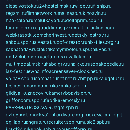
dieselvostok.ru
24hostel.msk.ru
w-dev.ru
f-ship.ru
regsmi.ru
filmnetwork.ru
malinasp.ru
kinosvin.ru
h2o-salon.ru
malutkayork.ru
deltaprim.spb.ru
tango-perm.ru
gooddir.ru
sgv.su
multiki-online.com
webkrasotki.com
cherinvest.ru
detskiy-ostrov.ru
ankou.spb.ru
alvesta1.ru
pdf-creator.ru
nix-files.org.ru
sakhatoday.ru
elektrikersymboler.ru
sputnikyes.ru
golf2club.msk.ru
aeforums.ru
zallclub.ru
multimodal.msk.ru
habaigry.ru
haikko.ru
sobakopedia.ru
isz-fest.ru
ewnc.info
screensaver-clock.net.ru
volnav.spb.ru
comnat.ru
npf.net.ru
7bit.pp.ru
kalugatur.ru
tesiaes.ru
card.com.ru
kazanka.spb.ru
gildiya-kuznecov.ru
kameryboavision.ru
griffoncom.spb.ru
fabrika-emotsiy.ru
PARK-MATROSOVA.RU
agat.spb.ru
avtoyurist-moskva1.ru
hardware.org.ru
схема-авто.рф
dg-lab.ru
angrup.ru
recruiter.spb.ru
music8.spb.ru
krsk124.ru
kubok.spb.ru
romanofforex.ru