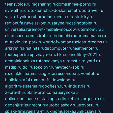
teensvoice.ru
imgsharing.ru
domashnee-porno.ru
eva-elfie.ru
foto-tur.ru
biz-doska.ru
metropoltravel.ru
veslo-i-yakor.ru
borodino-media.ru
rostotsky.ru
regionufa.ru
weiss-bet.ru
zaryna.ru
casinotablet.ru
universalia.ru
remont-mebeli-moscow.ru
termomur.ru
clubfisher.ru
remstirufa.ru
erdamchi.ru
doramamama.ru
muraviovka-park.ru
worldofwoman.ru
clean-dreams.ru
arkrym.ru
kristinita.ru
dircomputer.ru
healthenter.ru
textexperts.ru
pivnaya-kruzhka.ru
kinofilmy-2021.ru
demolalapaluza.ru
tanyavanya.ru
remstir-tolyatti.ru
msdip.ru
jdol.ru
sokolovr.ru
newtech-spb.ru
rezemkleim.ru
massage-tai.ru
seonub.ru
zvonitut.ru
biolisichka24.ru
mncraft-download.ru
algoritm-sistema.ru
godflesh.ru
ru-industria.ru
zebra-tlt.ru
okna-proficom.ru
erynok.ru
onlinekinospace.ru
startupstudio-fefu.ru
zarges-ru.ru
gegenjustizunrecht.ru
autobalashov.ru
utrovortu.ru
spiski-firm.ru
elara-m.ru
kinomusorka.ru
mkcslava.ru