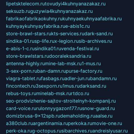
lipetsktelecom.ru
tovudyi4kuhnyanazakaz.ru
seksuzb.ru
guzywia4kuhnyanazakaz.ru
fabrikaofabrikaokuhny.ru
kuhnyaekuhnyaafabrika.ru
kuhnyaykuhnyayfabrika.ru
e-abis1c.ru
store-brawl-stars.ru
kts-services.ru
dark-sand.ru
sindika-01.ru
sp-life.ru
x-legion.ru
sib-archives.ru
e-abis-1-c.ru
sindika01.ru
venda-festival.ru
store-brawlstars.ru
dooraleksandria.ru
antenna-highly.ru
mine-lab-msk.ru
1-mus.ru
3-sex-porn.ru
ban-damn.ru
purse-factory.ru
viagra-tablet.ru
fasbags.ru
adler-jun.ru
bandamn.ru
fincontech.ru
3sexporn.ru
1mus.ru
darksand.ru
rebus-toys.ru
minelab-msk.ru
rtdco.ru
seo-prodvizhenie-sajtov-stroitelnyh-kompanij.ru
card-voice.ru
rulonnyygazon177.ru
snow-guard.ru
domizbrusa-9x12spb.ru
demaholding.ru
aalse.ru
a380club.ru
argentinamia.ru
perkoka.ru
movie-one.ru
perk-oka.ru
g-octopus.ru
sibarchives.ru
andreislyusar.ru