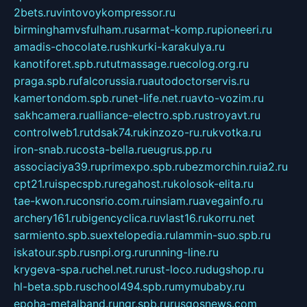
2bets.ru
vintovoykompressor.ru
birminghamvsfulham.ru
sarmat-komp.ru
pioneeri.ru
amadis-chocolate.ru
shkurki-karakulya.ru
kanotiforet.spb.ru
tutmassage.ru
ecolog.org.ru
praga.spb.ru
falcorussia.ru
autodoctorservis.ru
kamertondom.spb.ru
net-life.net.ru
avto-vozim.ru
sakhcamera.ru
alliance-electro.spb.ru
stroyavt.ru
controlweb1.ru
tdsak74.ru
kinzozo-ru.ru
kvotka.ru
iron-snab.ru
costa-bella.ru
eugrus.pp.ru
associaciya39.ru
primexpo.spb.ru
bezmorchin.ru
ia2.ru
cpt21.ru
ispecspb.ru
regahost.ru
kolosok-elita.ru
tae-kwon.ru
consrio.com.ru
insiam.ru
avegainfo.ru
archery161.ru
bigencyclica.ru
vlast16.ru
korru.net
sarmiento.spb.su
extelopedia.ru
lammin-suo.spb.ru
iskatour.spb.ru
snpi.org.ru
running-line.ru
krygeva-spa.ru
chel.net.ru
rust-loco.ru
dugshop.ru
hl-beta.spb.ru
school494.spb.ru
mymubaby.ru
epoha-metalband.ru
ngr.spb.ru
rusgosnews.com