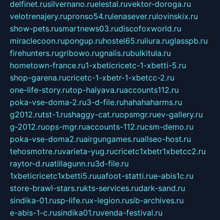
delfinet.ru
silvernano.ru
elestal.ru
vektor-doroga.ru
velotrenajery.ru
pronso54.ru
lenasever.ru
lovinskix.ru
show-pets.ru
smartnews03.ru
discofoxworld.ru
miraclecoon.ru
pongup.ru
hostel65.ru
liura.ru
glasspb.ru
firehunters.ru
gribowo.ru
gnalis.ru
bulkitula.ru
hometown-france.ru
1-xbeticricetc-1-xbetti-5.ru
shop-garena.ru
cricetc-1-xbetr-1-xbetcc-2.ru
one-life-story.ru
top-halyava.ru
accounts112.ru
poka-vse-doma-2.ru
3-d-file.ru
hahahaharms.ru
g2012.ru
tst-1.ru
shaggy-cat.ru
opsmgr.ru
ev-gallery.ru
g-2012.ru
ops-mgr.ru
accounts-112.ru
csm-demo.ru
poka-vse-doma2.ru
airgungames.ru
allseo-host.ru
tehosmotre.ru
varieta-yug.ru
cricetc1xbetr1xbetcc2.ru
raytor-d.ru
atillagunn.ru
3d-file.ru
1xbeticricetc1xbetti5.ru
uafoot-statti.ru
e-abis1c.ru
store-brawl-stars.ru
kts-services.ru
dark-sand.ru
sindika-01.ru
sp-life.ru
x-legion.ru
sib-archives.ru
e-abis-1-c.ru
sindika01.ru
venda-festival.ru