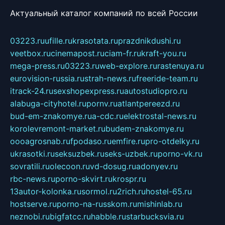
Актуальный каталог компаний по всей России
03223.ru
ufille.ru
krasotata.ru
prazdnikdushi.ru
veetbox.ru
cinemapost.ru
ciam-fr.ru
kraft-you.ru
mega-press.ru
03223.ru
web-explore.ru
rastenuya.ru
eurovision-russia.ru
strah-news.ru
freeride-team.ru
itrack-24.ru
sexshopexpress.ru
autostudiopro.ru
alabuga-cityhotel.ru
pornv.ru
atlantpereezd.ru
bud-em-znakomye.ru
a-cdc.ru
elektrostal-news.ru
korolevremont-market.ru
budem-znakomye.ru
oooagrosnab.ru
fpodaso.ru
emfire.ru
pro-otdelky.ru
ukrasotki.ru
seksuzbek.ru
seks-uzbek.ru
porno-vk.ru
sovratili.ru
olecoon.ru
vd-dosug.ru
adonyev.ru
rbc-news.ru
porno-skvirt.ru
krospr.ru
13autor-kolonka.ru
sormol.ru
2rich.ru
hostel-65.ru
hostserve.ru
porno-na-russkom.ru
mishinlab.ru
neznobi.ru
bigfatcc.ru
habble.ru
starbucksvia.ru