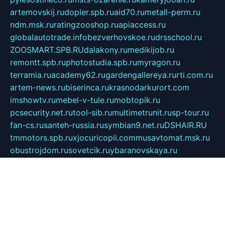
artemovskij.ru
dopler.spb.ru
aid70.ru
metall-perm.ru
ndm.msk.ru
ratingzooshop.ru
apiaccess.ru
globalautotrade.info
bezverhovskoe.ru
drsschool.ru
ZOOSMART.SPB.RU
dalakony.ru
medikijob.ru
remontt.spb.ru
photostudia.spb.ru
myragon.ru
terramia.ru
academy62.ru
gardengallereya.ru
rti.com.ru
artem-news.ru
biserinca.ru
krasnodarkurort.com
imshowtv.ru
mebel-v-tule.ru
mobtopik.ru
pcsecurity.net.ru
tool-sib.ru
multimetrunit.ru
sp-tour.ru
fan-cs.ru
santeh-russia.ru
symbian9.net.ru
DSHAIR.RU
tmmotors.spb.ru
xjocuricopii.com
musavtomat.msk.ru
obustrojdom.ru
sovetcik.ru
ybaranovskaya.ru
ppknews.ru
cult-alshei.ru
JAPANRUSSIA.RU
proekciyamebel.ru
imper-finans.ru
rim.org.ru
glamourai.ru
brassminus.ru
zabor-pro.ru
ftn.pp.ru
dorogoe58.ru
laimengpacker.ru
kuzova-zapchasti.ru
sageerp.ru
taxodrom.ru
dsrazvitie.ru
hardcity.net.ru