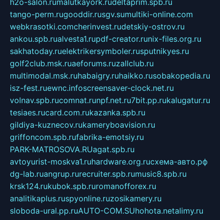
h2o-salon.ru
malutkayork.ru
deltaprim.spb.ru
tango-perm.ru
gooddir.ru
sgv.su
multiki-online.com
webkrasotki.com
cherinvest.ru
detskiy-ostrov.ru
ankou.spb.ru
alvesta1.ru
pdf-creator.ru
nix-files.org.ru
sakhatoday.ru
elektrikersymboler.ru
sputnikyes.ru
golf2club.msk.ru
aeforums.ru
zallclub.ru
multimodal.msk.ru
habaigry.ru
haikko.ru
sobakopedia.ru
isz-fest.ru
ewnc.info
screensaver-clock.net.ru
volnav.spb.ru
comnat.ru
npf.net.ru
7bit.pp.ru
kalugatur.ru
tesiaes.ru
card.com.ru
kazanka.spb.ru
gildiya-kuznecov.ru
kameryboavision.ru
griffoncom.spb.ru
fabrika-emotsiy.ru
PARK-MATROSOVA.RU
agat.spb.ru
avtoyurist-moskva1.ru
hardware.org.ru
схема-авто.рф
dg-lab.ru
angrup.ru
recruiter.spb.ru
music8.spb.ru
krsk124.ru
kubok.spb.ru
romanofforex.ru
analitikaplus.ru
spyonline.ru
zosikamery.ru
sloboda-ural.pp.ru
AUTO-COM.SU
hohota.net
alimy.ru