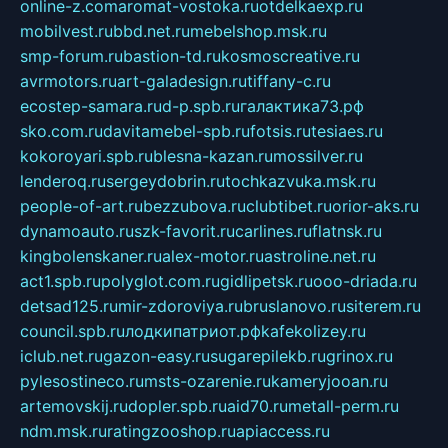
online-z.com
aromat-vostoka.ru
otdelkaexp.ru
mobilvest.ru
bbd.net.ru
mebelshop.msk.ru
smp-forum.ru
bastion-td.ru
kosmoscreative.ru
avrmotors.ru
art-galadesign.ru
tiffany-c.ru
ecostep-samara.ru
d-p.spb.ru
галактика73.рф
sko.com.ru
davitamebel-spb.ru
fotsis.ru
tesiaes.ru
kokoroyari.spb.ru
blesna-kazan.ru
mossilver.ru
lenderoq.ru
sergeydobrin.ru
tochkazvuka.msk.ru
people-of-art.ru
bezzubova.ru
clubtibet.ru
orior-aks.ru
dynamoauto.ru
szk-favorit.ru
carlines.ru
flatnsk.ru
kingbolenskaner.ru
alex-motor.ru
astroline.net.ru
act1.spb.ru
polyglot.com.ru
gidlipetsk.ru
ooo-driada.ru
detsad125.ru
mir-zdoroviya.ru
bruslanovo.ru
siterem.ru
council.spb.ru
лодкипатриот.рф
kafekolizey.ru
iclub.net.ru
gazon-easy.ru
sugarepilekb.ru
grinox.ru
pylesostineco.ru
msts-ozarenie.ru
kameryjooan.ru
artemovskij.ru
dopler.spb.ru
aid70.ru
metall-perm.ru
ndm.msk.ru
ratingzooshop.ru
apiaccess.ru