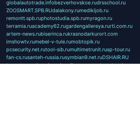
globalautotrade.info
bezverhovskoe.ru
drsschool.ru
ZOOSMART.SPB.RU
dalakony.ru
medikijob.ru
remontt.spb.ru
photostudia.spb.ru
myragon.ru
terramia.ru
academy62.ru
gardengallereya.ru
rti.com.ru
artem-news.ru
biserinca.ru
krasnodarkurort.com
imshowtv.ru
mebel-v-tule.ru
mobtopik.ru
pcsecurity.net.ru
tool-sib.ru
multimetrunit.ru
sp-tour.ru
fan-cs.ru
santeh-russia.ru
symbian9.net.ru
DSHAIR.RU
tmmotors.spb.ru
xjocuricopii.com
musavtomat.msk.ru
obustrojdom.ru
sovetcik.ru
ybaranovskaya.ru
ppknews.ru
cult-alshei.ru
JAPANRUSSIA.RU
proekciyamebel.ru
imper-finans.ru
rim.org.ru
glamourai.ru
brassminus.ru
zabor-pro.ru
ftn.pp.ru
dorogoe58.ru
laimengpacker.ru
kuzova-zapchasti.ru
sageerp.ru
taxodrom.ru
dsrazvitie.ru
hardcity.net.ru
ratinghomegames.ru
topservice25.ru
gubernyan.ru
gtglasslined.ru
ii4.ru
tssport.spb.ru
andorra24.com
blackwallstreet.ru
oboimos.ru
optim-doors.com.ru