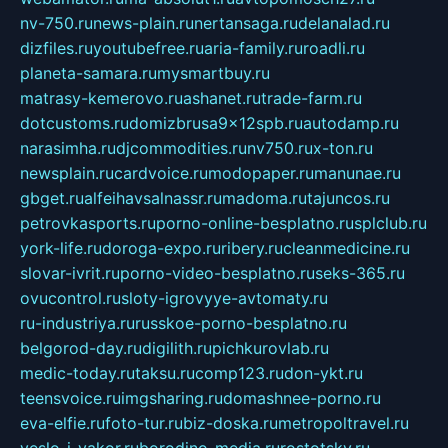
nv-750.ru
news-plain.ru
nertansaga.ru
delanalad.ru
dizfiles.ru
youtubefree.ru
aria-family.ru
roadli.ru
planeta-samara.ru
mysmartbuy.ru
matrasy-kemerovo.ru
ashanet.ru
trade-farm.ru
dotcustoms.ru
domizbrusa9x12spb.ru
autodamp.ru
narasimha.ru
djcommodities.ru
nv750.ru
x-ton.ru
newsplain.ru
cardvoice.ru
modopaper.ru
manunae.ru
gbget.ru
alfeihavsalnassr.ru
madoma.ru
tajuncos.ru
petrovkasports.ru
porno-online-besplatno.ru
splclub.ru
york-life.ru
doroga-expo.ru
ribery.ru
cleanmedicine.ru
slovar-ivrit.ru
porno-video-besplatno.ru
seks-365.ru
ovucontrol.ru
sloty-igrovyye-avtomaty.ru
ru-industriya.ru
russkoe-porno-besplatno.ru
belgorod-day.ru
digilith.ru
pichkurovlab.ru
medic-today.ru
taksu.ru
comp123.ru
don-ykt.ru
teensvoice.ru
imgsharing.ru
domashnee-porno.ru
eva-elfie.ru
foto-tur.ru
biz-doska.ru
metropoltravel.ru
veslo-i-yakor.ru
borodino-media.ru
rostotsky.ru