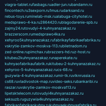
viagra-tablet.ru
fasbags.ru
adler-jun.ru
bandamn.ru
fincontech.ru
3sexporn.ru
1mus.ru
darksand.ru
rebus-toys.ru
minelab-msk.ru
alabuga-cityhotel.ru
medsprawo-4-ka.ru
2864420.ru
blagodarenie-spb.ru
zajmy24.ru
tovudyi-4-kuhnyanazakaz.ru
brazzerscom.ru
medsprawo4ka.ru
xehyroo5kuhnyanazakaz.ru
fabrikayfabrikaefabrika.ru
vskrytie-zamkov-moskva-113.ru
biletnadom.ru
zed-online.ru
pimchax.ru
brazzers-hd.ru
z-host.ru
kitubeu2kuhnyanazakaz.ru
naperekate.ru
kuhnyaofabrikaufabrik.ru
kitubeu-2-kuhnyanazakaz.ru
xehyroo-5-kuhnyanazakaz.ru
cs-68.ru
guzywia-4-kuhnyanazakaz.ru
mir-tk.ru
vlknrussia.ru
cs68.ru
vladivostok-map.ru
video-seks.ru
bankaribi.ru
raszar.ru
vskrytie-zamkov-moskva113.ru
lipetsktelecom.ru
tovudyi4kuhnyanazakaz.ru
seksuzb.ru
guzywia4kuhnyanazakaz.ru
fabrikaofabrikaokuhny.ru
kuhnyaekuhnyaafabrika.ru