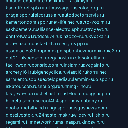
amadis-chocolate.ru
shkurki-karakulya.ru
kanotiforet.spb.ru
tutmassage.ru
ecolog.org.ru
praga.spb.ru
falcorussia.ru
autodoctorservis.ru
kamertondom.spb.ru
net-life.net.ru
avto-vozim.ru
sakhcamera.ru
alliance-electro.spb.ru
stroyavt.ru
controlweb1.ru
tdsak74.ru
kinzozo-ru.ru
kvotka.ru
iron-snab.ru
costa-bella.ru
eugrus.pp.ru
associaciya39.ru
primexpo.spb.ru
bezmorchin.ru
ia2.ru
cpt21.ru
ispecspb.ru
regahost.ru
kolosok-elita.ru
tae-kwon.ru
consrio.com.ru
insiam.ru
avegainfo.ru
archery161.ru
bigencyclica.ru
vlast16.ru
korru.net
sarmiento.spb.su
extelopedia.ru
lammin-suo.spb.ru
iskatour.spb.ru
snpi.org.ru
running-line.ru
krygeva-spa.ru
chel.net.ru
rust-loco.ru
dugshop.ru
hl-beta.spb.ru
school494.spb.ru
mymubaby.ru
epoha-metalband.ru
ngr.spb.ru
rusgosnews.com
dieselvostok.ru
24hostel.msk.ru
w-dev.ru
f-ship.ru
regsmi.ru
filmnetwork.ru
malinasp.ru
kinosvin.ru