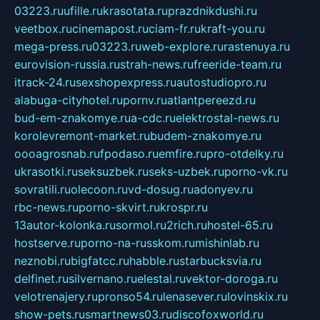
03223.ru
ufille.ru
krasotata.ru
prazdnikdushi.ru
veetbox.ru
cinemapost.ru
ciam-fr.ru
kraft-you.ru
mega-press.ru
03223.ru
web-explore.ru
rastenuya.ru
eurovision-russia.ru
strah-news.ru
freeride-team.ru
itrack-24.ru
sexshopexpress.ru
autostudiopro.ru
alabuga-cityhotel.ru
pornv.ru
atlantpereezd.ru
bud-em-znakomye.ru
a-cdc.ru
elektrostal-news.ru
korolevremont-market.ru
budem-znakomye.ru
oooagrosnab.ru
fpodaso.ru
emfire.ru
pro-otdelky.ru
ukrasotki.ru
seksuzbek.ru
seks-uzbek.ru
porno-vk.ru
sovratili.ru
olecoon.ru
vd-dosug.ru
adonyev.ru
rbc-news.ru
porno-skvirt.ru
krospr.ru
13autor-kolonka.ru
sormol.ru
2rich.ru
hostel-65.ru
hostserve.ru
porno-na-russkom.ru
mishinlab.ru
neznobi.ru
bigfatcc.ru
habble.ru
starbucksvia.ru
delfinet.ru
silvernano.ru
elestal.ru
vektor-doroga.ru
velotrenajery.ru
pronso54.ru
lenasever.ru
lovinskix.ru
show-pets.ru
smartnews03.ru
discofoxworld.ru