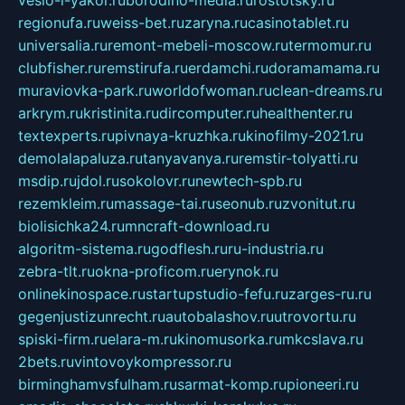
regionufa.ru
weiss-bet.ru
zaryna.ru
casinotablet.ru
universalia.ru
remont-mebeli-moscow.ru
termomur.ru
clubfisher.ru
remstirufa.ru
erdamchi.ru
doramamama.ru
muraviovka-park.ru
worldofwoman.ru
clean-dreams.ru
arkrym.ru
kristinita.ru
dircomputer.ru
healthenter.ru
textexperts.ru
pivnaya-kruzhka.ru
kinofilmy-2021.ru
demolalapaluza.ru
tanyavanya.ru
remstir-tolyatti.ru
msdip.ru
jdol.ru
sokolovr.ru
newtech-spb.ru
rezemkleim.ru
massage-tai.ru
seonub.ru
zvonitut.ru
biolisichka24.ru
mncraft-download.ru
algoritm-sistema.ru
godflesh.ru
ru-industria.ru
zebra-tlt.ru
okna-proficom.ru
erynok.ru
onlinekinospace.ru
startupstudio-fefu.ru
zarges-ru.ru
gegenjustizunrecht.ru
autobalashov.ru
utrovortu.ru
spiski-firm.ru
elara-m.ru
kinomusorka.ru
mkcslava.ru
2bets.ru
vintovoykompressor.ru
birminghamvsfulham.ru
sarmat-komp.ru
pioneeri.ru