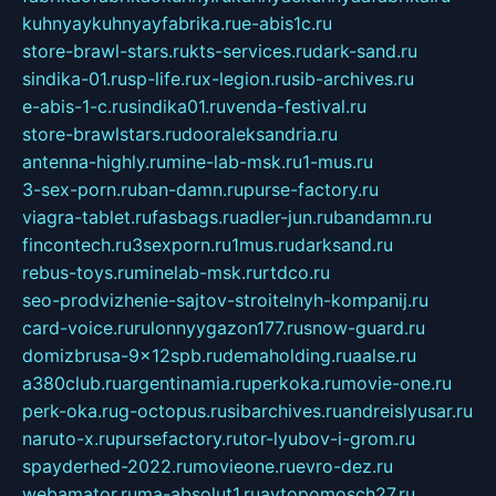
kuhnyaykuhnyayfabrika.ru
e-abis1c.ru
store-brawl-stars.ru
kts-services.ru
dark-sand.ru
sindika-01.ru
sp-life.ru
x-legion.ru
sib-archives.ru
e-abis-1-c.ru
sindika01.ru
venda-festival.ru
store-brawlstars.ru
dooraleksandria.ru
antenna-highly.ru
mine-lab-msk.ru
1-mus.ru
3-sex-porn.ru
ban-damn.ru
purse-factory.ru
viagra-tablet.ru
fasbags.ru
adler-jun.ru
bandamn.ru
fincontech.ru
3sexporn.ru
1mus.ru
darksand.ru
rebus-toys.ru
minelab-msk.ru
rtdco.ru
seo-prodvizhenie-sajtov-stroitelnyh-kompanij.ru
card-voice.ru
rulonnyygazon177.ru
snow-guard.ru
domizbrusa-9x12spb.ru
demaholding.ru
aalse.ru
a380club.ru
argentinamia.ru
perkoka.ru
movie-one.ru
perk-oka.ru
g-octopus.ru
sibarchives.ru
andreislyusar.ru
naruto-x.ru
pursefactory.ru
tor-lyubov-i-grom.ru
spayderhed-2022.ru
movieone.ru
evro-dez.ru
webamator.ru
ma-absolut1.ru
avtopomosch27.ru