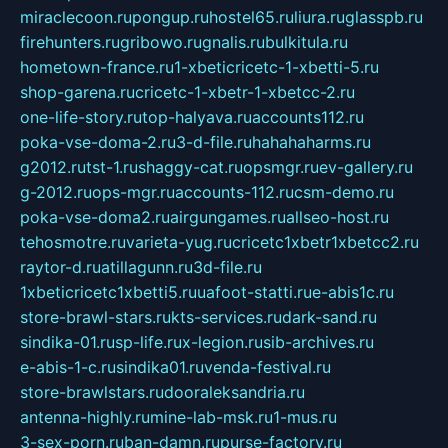
miraclecoon.ru
pongup.ru
hostel65.ru
liura.ru
glasspb.ru
firehunters.ru
gribowo.ru
gnalis.ru
bulkitula.ru
hometown-france.ru
1-xbeticricetc-1-xbetti-5.ru
shop-garena.ru
cricetc-1-xbetr-1-xbetcc-2.ru
one-life-story.ru
top-halyava.ru
accounts112.ru
poka-vse-doma-2.ru
3-d-file.ru
hahahaharms.ru
g2012.ru
tst-1.ru
shaggy-cat.ru
opsmgr.ru
ev-gallery.ru
g-2012.ru
ops-mgr.ru
accounts-112.ru
csm-demo.ru
poka-vse-doma2.ru
airgungames.ru
allseo-host.ru
tehosmotre.ru
varieta-yug.ru
cricetc1xbetr1xbetcc2.ru
raytor-d.ru
atillagunn.ru
3d-file.ru
1xbeticricetc1xbetti5.ru
uafoot-statti.ru
e-abis1c.ru
store-brawl-stars.ru
kts-services.ru
dark-sand.ru
sindika-01.ru
sp-life.ru
x-legion.ru
sib-archives.ru
e-abis-1-c.ru
sindika01.ru
venda-festival.ru
store-brawlstars.ru
dooraleksandria.ru
antenna-highly.ru
mine-lab-msk.ru
1-mus.ru
3-sex-porn.ru
ban-damn.ru
purse-factory.ru