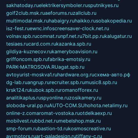
sakhatoday.ru
elektrikersymboler.ru
sputnikyes.ru
golf2club.msk.ru
aeforums.ru
zallclub.ru
multimodal.msk.ru
habaigry.ru
haikko.ru
sobakopedia.ru
isz-fest.ru
ewnc.info
screensaver-clock.net.ru
volnav.spb.ru
comnat.ru
npf.net.ru
7bit.pp.ru
kalugatur.ru
tesiaes.ru
card.com.ru
kazanka.spb.ru
gildiya-kuznecov.ru
kameryboavision.ru
griffoncom.spb.ru
fabrika-emotsiy.ru
PARK-MATROSOVA.RU
agat.spb.ru
avtoyurist-moskva1.ru
hardware.org.ru
схема-авто.рф
dg-lab.ru
angrup.ru
recruiter.spb.ru
music8.spb.ru
krsk124.ru
kubok.spb.ru
romanofforex.ru
analitikaplus.ru
spyonline.ru
zosikamery.ru
sloboda-ural.pp.ru
AUTO-COM.SU
hohota.net
alimy.ru
online-z.com
aromat-vostoka.ru
otdelkaexp.ru
mobilvest.ru
bbd.net.ru
mebelshop.msk.ru
smp-forum.ru
bastion-td.ru
kosmoscreative.ru
avrmotors.ru
art-galadesign.ru
tiffany-c.ru