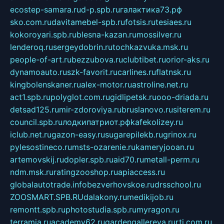
ecostep-samara.ru
d-p.spb.ru
галактика73.рф
sko.com.ru
davitamebel-spb.ru
fotsis.ru
tesiaes.ru
kokoroyari.spb.ru
blesna-kazan.ru
mossilver.ru
lenderoq.ru
sergeydobrin.ru
tochkazvuka.msk.ru
people-of-art.ru
bezzubova.ru
clubtibet.ru
orior-aks.ru
dynamoauto.ru
szk-favorit.ru
carlines.ru
flatnsk.ru
kingbolenskaner.ru
alex-motor.ru
astroline.net.ru
act1.spb.ru
polyglot.com.ru
gidlipetsk.ru
ooo-driada.ru
detsad125.ru
mir-zdoroviya.ru
bruslanovo.ru
siterem.ru
council.spb.ru
лодкипатриот.рф
kafekolizey.ru
iclub.net.ru
gazon-easy.ru
sugarepilekb.ru
grinox.ru
pylesostineco.ru
msts-ozarenie.ru
kameryjooan.ru
artemovskij.ru
dopler.spb.ru
aid70.ru
metall-perm.ru
ndm.msk.ru
ratingzooshop.ru
apiaccess.ru
globalautotrade.info
bezverhovskoe.ru
drsschool.ru
ZOOSMART.SPB.RU
dalakony.ru
medikijob.ru
remontt.spb.ru
photostudia.spb.ru
myragon.ru
terramia.ru
academy62.ru
gardengallereya.ru
rti.com.ru