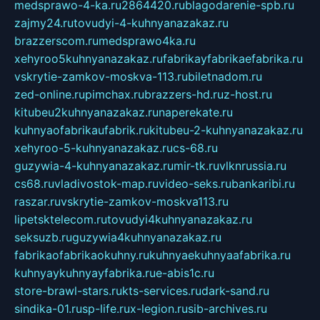
medsprawo-4-ka.ru
2864420.ru
blagodarenie-spb.ru
zajmy24.ru
tovudyi-4-kuhnyanazakaz.ru
brazzerscom.ru
medsprawo4ka.ru
xehyroo5kuhnyanazakaz.ru
fabrikayfabrikaefabrika.ru
vskrytie-zamkov-moskva-113.ru
biletnadom.ru
zed-online.ru
pimchax.ru
brazzers-hd.ru
z-host.ru
kitubeu2kuhnyanazakaz.ru
naperekate.ru
kuhnyaofabrikaufabrik.ru
kitubeu-2-kuhnyanazakaz.ru
xehyroo-5-kuhnyanazakaz.ru
cs-68.ru
guzywia-4-kuhnyanazakaz.ru
mir-tk.ru
vlknrussia.ru
cs68.ru
vladivostok-map.ru
video-seks.ru
bankaribi.ru
raszar.ru
vskrytie-zamkov-moskva113.ru
lipetsktelecom.ru
tovudyi4kuhnyanazakaz.ru
seksuzb.ru
guzywia4kuhnyanazakaz.ru
fabrikaofabrikaokuhny.ru
kuhnyaekuhnyaafabrika.ru
kuhnyaykuhnyayfabrika.ru
e-abis1c.ru
store-brawl-stars.ru
kts-services.ru
dark-sand.ru
sindika-01.ru
sp-life.ru
x-legion.ru
sib-archives.ru