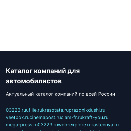
Каталог компаний для
автомобилистов
Актуальный каталог компаний по всей России
03223.ru
ufille.ru
krasotata.ru
prazdnikdushi.ru
veetbox.ru
cinemapost.ru
ciam-fr.ru
kraft-you.ru
mega-press.ru
03223.ru
web-explore.ru
rastenuya.ru