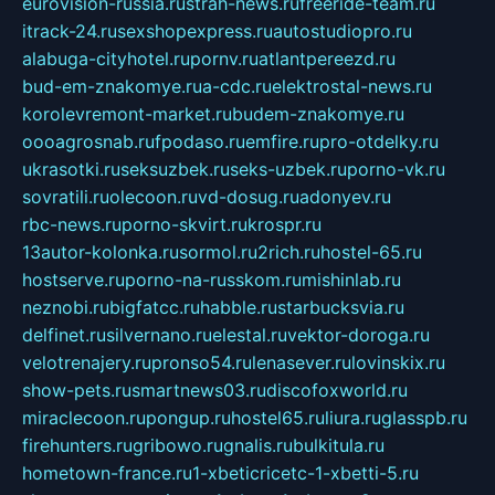
eurovision-russia.ru
strah-news.ru
freeride-team.ru
itrack-24.ru
sexshopexpress.ru
autostudiopro.ru
alabuga-cityhotel.ru
pornv.ru
atlantpereezd.ru
bud-em-znakomye.ru
a-cdc.ru
elektrostal-news.ru
korolevremont-market.ru
budem-znakomye.ru
oooagrosnab.ru
fpodaso.ru
emfire.ru
pro-otdelky.ru
ukrasotki.ru
seksuzbek.ru
seks-uzbek.ru
porno-vk.ru
sovratili.ru
olecoon.ru
vd-dosug.ru
adonyev.ru
rbc-news.ru
porno-skvirt.ru
krospr.ru
13autor-kolonka.ru
sormol.ru
2rich.ru
hostel-65.ru
hostserve.ru
porno-na-russkom.ru
mishinlab.ru
neznobi.ru
bigfatcc.ru
habble.ru
starbucksvia.ru
delfinet.ru
silvernano.ru
elestal.ru
vektor-doroga.ru
velotrenajery.ru
pronso54.ru
lenasever.ru
lovinskix.ru
show-pets.ru
smartnews03.ru
discofoxworld.ru
miraclecoon.ru
pongup.ru
hostel65.ru
liura.ru
glasspb.ru
firehunters.ru
gribowo.ru
gnalis.ru
bulkitula.ru
hometown-france.ru
1-xbeticricetc-1-xbetti-5.ru