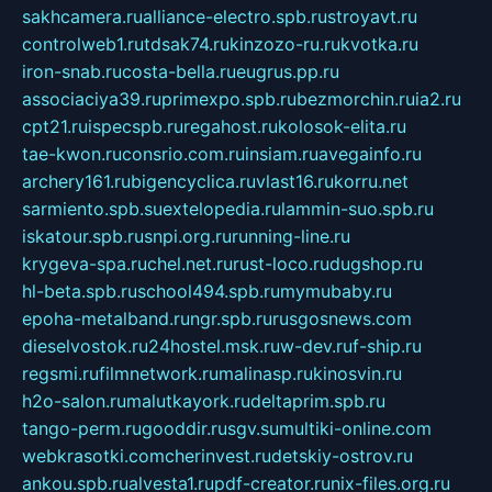
sakhcamera.ru
alliance-electro.spb.ru
stroyavt.ru
controlweb1.ru
tdsak74.ru
kinzozo-ru.ru
kvotka.ru
iron-snab.ru
costa-bella.ru
eugrus.pp.ru
associaciya39.ru
primexpo.spb.ru
bezmorchin.ru
ia2.ru
cpt21.ru
ispecspb.ru
regahost.ru
kolosok-elita.ru
tae-kwon.ru
consrio.com.ru
insiam.ru
avegainfo.ru
archery161.ru
bigencyclica.ru
vlast16.ru
korru.net
sarmiento.spb.su
extelopedia.ru
lammin-suo.spb.ru
iskatour.spb.ru
snpi.org.ru
running-line.ru
krygeva-spa.ru
chel.net.ru
rust-loco.ru
dugshop.ru
hl-beta.spb.ru
school494.spb.ru
mymubaby.ru
epoha-metalband.ru
ngr.spb.ru
rusgosnews.com
dieselvostok.ru
24hostel.msk.ru
w-dev.ru
f-ship.ru
regsmi.ru
filmnetwork.ru
malinasp.ru
kinosvin.ru
h2o-salon.ru
malutkayork.ru
deltaprim.spb.ru
tango-perm.ru
gooddir.ru
sgv.su
multiki-online.com
webkrasotki.com
cherinvest.ru
detskiy-ostrov.ru
ankou.spb.ru
alvesta1.ru
pdf-creator.ru
nix-files.org.ru