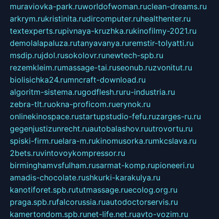
muraviovka-park.ru
worldofwoman.ru
clean-dreams.ru
arkrym.ru
kristinita.ru
dircomputer.ru
healthenter.ru
textexperts.ru
pivnaya-kruzhka.ru
kinofilmy-2021.ru
demolalapaluza.ru
tanyavanya.ru
remstir-tolyatti.ru
msdip.ru
jdol.ru
sokolovr.ru
newtech-spb.ru
rezemkleim.ru
massage-tai.ru
seonub.ru
zvonitut.ru
biolisichka24.ru
mncraft-download.ru
algoritm-sistema.ru
godflesh.ru
ru-industria.ru
zebra-tlt.ru
okna-proficom.ru
erynok.ru
onlinekinospace.ru
startupstudio-fefu.ru
zarges-ru.ru
gegenjustizunrecht.ru
autobalashov.ru
utrovortu.ru
spiski-firm.ru
elara-m.ru
kinomusorka.ru
mkcslava.ru
2bets.ru
vintovoykompressor.ru
birminghamvsfulham.ru
sarmat-komp.ru
pioneeri.ru
amadis-chocolate.ru
shkurki-karakulya.ru
kanotiforet.spb.ru
tutmassage.ru
ecolog.org.ru
praga.spb.ru
falcorussia.ru
autodoctorservis.ru
kamertondom.spb.ru
net-life.net.ru
avto-vozim.ru