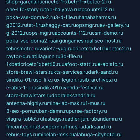
shop-garena.ru
cricetc-1-xbetr-1-xbetcc-2.ru
one-life-story.ru
top-halyava.ru
accounts112.ru
poka-vse-doma-2.ru
3-d-file.ru
hahahaharms.ru
g2012.ru
tst-1.ru
shaggy-cat.ru
opsmgr.ru
ev-gallery.ru
g-2012.ru
ops-mgr.ru
accounts-112.ru
csm-demo.ru
poka-vse-doma2.ru
airgungames.ru
allseo-host.ru
tehosmotre.ru
varieta-yug.ru
cricetc1xbetr1xbetcc2.ru
raytor-d.ru
atillagunn.ru
3d-file.ru
1xbeticricetc1xbetti5.ru
uafoot-statti.ru
e-abis1c.ru
store-brawl-stars.ru
kts-services.ru
dark-sand.ru
sindika-01.ru
sp-life.ru
x-legion.ru
sib-archives.ru
e-abis-1-c.ru
sindika01.ru
venda-festival.ru
store-brawlstars.ru
dooraleksandria.ru
antenna-highly.ru
mine-lab-msk.ru
1-mus.ru
3-sex-porn.ru
ban-damn.ru
purse-factory.ru
viagra-tablet.ru
fasbags.ru
adler-jun.ru
bandamn.ru
fincontech.ru
3sexporn.ru
1mus.ru
darksand.ru
rebus-toys.ru
minelab-msk.ru
alabuga-cityhotel.ru