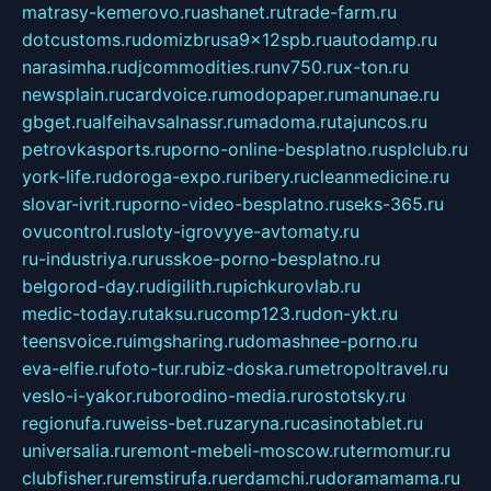
matrasy-kemerovo.ru
ashanet.ru
trade-farm.ru
dotcustoms.ru
domizbrusa9x12spb.ru
autodamp.ru
narasimha.ru
djcommodities.ru
nv750.ru
x-ton.ru
newsplain.ru
cardvoice.ru
modopaper.ru
manunae.ru
gbget.ru
alfeihavsalnassr.ru
madoma.ru
tajuncos.ru
petrovkasports.ru
porno-online-besplatno.ru
splclub.ru
york-life.ru
doroga-expo.ru
ribery.ru
cleanmedicine.ru
slovar-ivrit.ru
porno-video-besplatno.ru
seks-365.ru
ovucontrol.ru
sloty-igrovyye-avtomaty.ru
ru-industriya.ru
russkoe-porno-besplatno.ru
belgorod-day.ru
digilith.ru
pichkurovlab.ru
medic-today.ru
taksu.ru
comp123.ru
don-ykt.ru
teensvoice.ru
imgsharing.ru
domashnee-porno.ru
eva-elfie.ru
foto-tur.ru
biz-doska.ru
metropoltravel.ru
veslo-i-yakor.ru
borodino-media.ru
rostotsky.ru
regionufa.ru
weiss-bet.ru
zaryna.ru
casinotablet.ru
universalia.ru
remont-mebeli-moscow.ru
termomur.ru
clubfisher.ru
remstirufa.ru
erdamchi.ru
doramamama.ru