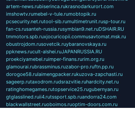
artem-news.ru
biserinca.ru
krasnodarkurort.com
imshowtv.ru
mebel-v-tule.ru
mobtopik.ru
pcsecurity.net.ru
tool-sib.ru
multimetrunit.ru
sp-tour.ru
fan-cs.ru
santeh-russia.ru
symbian9.net.ru
DSHAIR.RU
tmmotors.spb.ru
xjocuricopii.com
musavtomat.msk.ru
obustrojdom.ru
sovetcik.ru
ybaranovskaya.ru
ppknews.ru
cult-alshei.ru
JAPANRUSSIA.RU
proekciyamebel.ru
imper-finans.ru
rim.org.ru
glamourai.ru
brassminus.ru
zabor-pro.ru
ftn.pp.ru
dorogoe58.ru
laimengpacker.ru
kuzova-zapchasti.ru
sageerp.ru
taxodrom.ru
dsrazvitie.ru
hardcity.net.ru
ratinghomegames.ru
topservice25.ru
gubernyan.ru
gtglasslined.ru
ii4.ru
tssport.spb.ru
andorra24.com
blackwallstreet.ru
oboimos.ru
optim-doors.com.ru
ikuch.ru
nycr.org.ru
npa21.ru
vremya-ch.spb.ru
desert000.ru
ivtorgi.ru
ifiori.ru
catalog-statei.ru
dcv.org.ru
spetsmaster174.ru
ipkameryhiseeu.ru
dum26.ru
ruspol.spb.ru
fr-opendp.ru
kam-solnyshko.ru