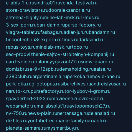
e-abis-1-c.ru
sindika01.ru
venda-festival.ru
store-brawlstars.ru
dooraleksandria.ru
antenna-highly.ru
mine-lab-msk.ru
1-mus.ru
3-sex-porn.ru
ban-damn.ru
purse-factory.ru
viagra-tablet.ru
fasbags.ru
adler-jun.ru
bandamn.ru
fincontech.ru
3sexporn.ru
1mus.ru
darksand.ru
rebus-toys.ru
minelab-msk.ru
rtdco.ru
seo-prodvizhenie-sajtov-stroitelnyh-kompanij.ru
card-voice.ru
rulonnyygazon177.ru
snow-guard.ru
domizbrusa-9x12spb.ru
demaholding.ru
aalse.ru
a380club.ru
argentinamia.ru
perkoka.ru
movie-one.ru
perk-oka.ru
g-octopus.ru
sibarchives.ru
andreislyusar.ru
naruto-x.ru
pursefactory.ru
tor-lyubov-i-grom.ru
spayderhed-2022.ru
movieone.ru
evro-dez.ru
webamator.ru
ma-absolut1.ru
avtopomosch27.ru
nv-750.ru
news-plain.ru
nertansaga.ru
delanalad.ru
dizfiles.ru
youtubefree.ru
aria-family.ru
roadli.ru
planeta-samara.ru
mysmartbuy.ru