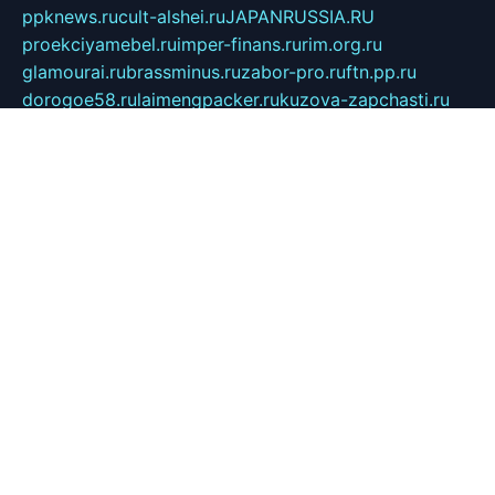
ppknews.ru
cult-alshei.ru
JAPANRUSSIA.RU
proekciyamebel.ru
imper-finans.ru
rim.org.ru
glamourai.ru
brassminus.ru
zabor-pro.ru
ftn.pp.ru
dorogoe58.ru
laimengpacker.ru
kuzova-zapchasti.ru
sageerp.ru
taxodrom.ru
dsrazvitie.ru
hardcity.net.ru
ratinghomegames.ru
topservice25.ru
gubernyan.ru
gtglasslined.ru
ii4.ru
tssport.spb.ru
andorra24.com
blackwallstreet.ru
oboimos.ru
optim-doors.com.ru
ikuch.ru
nycr.org.ru
npa21.ru
vremya-ch.spb.ru
desert000.ru
ivtorgi.ru
ifiori.ru
catalog-statei.ru
dcv.org.ru
spetsmaster174.ru
ipkameryhiseeu.ru
dum26.ru
ruspol.spb.ru
fr-opendp.ru
kam-solnyshko.ru
cheyenne-arapaho.ru
sevzapmetal.spb.ru
ted-lapidus.spb.ru
parasite-eliminator.ru
sigma-complete.ru
modernworld.ru
dama-moda.ru
eholot-group.ru
sk-nvkz.ru
DRONGOLD.RU
democratia2.ru
i-farmer.ru
mass-sport.org
jablonex.spb.ru
bookmess.ru
linkword.ru