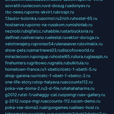
sovratili.ru
olecoon.ru
vd-dosug.ru
adonyev.ru
rbc-news.ru
porno-skvirt.ru
krospr.ru
13autor-kolonka.ru
sormol.ru
2rich.ru
hostel-65.ru
hostserve.ru
porno-na-russkom.ru
mishinlab.ru
neznobi.ru
bigfatcc.ru
habble.ru
starbucksvia.ru
delfinet.ru
silvernano.ru
elestal.ru
vektor-doroga.ru
velotrenajery.ru
pronso54.ru
lenasever.ru
lovinskix.ru
show-pets.ru
smartnews03.ru
discofoxworld.ru
miraclecoon.ru
pongup.ru
hostel65.ru
liura.ru
glasspb.ru
firehunters.ru
gribowo.ru
gnalis.ru
bulkitula.ru
hometown-france.ru
1-xbeticricetc-1-xbetti-5.ru
shop-garena.ru
cricetc-1-xbetr-1-xbetcc-2.ru
one-life-story.ru
top-halyava.ru
accounts112.ru
poka-vse-doma-2.ru
3-d-file.ru
hahahaharms.ru
g2012.ru
tst-1.ru
shaggy-cat.ru
opsmgr.ru
ev-gallery.ru
g-2012.ru
ops-mgr.ru
accounts-112.ru
csm-demo.ru
poka-vse-doma2.ru
airgungames.ru
allseo-host.ru
tehosmotre.ru
varieta-yug.ru
cricetc1xbetr1xbetcc2.ru