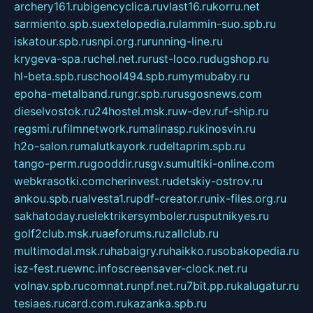
archery161.ru
bigencyclica.ru
vlast16.ru
korru.net
sarmiento.spb.su
extelopedia.ru
lammin-suo.spb.ru
iskatour.spb.ru
snpi.org.ru
running-line.ru
krygeva-spa.ru
chel.net.ru
rust-loco.ru
dugshop.ru
hl-beta.spb.ru
school494.spb.ru
mymubaby.ru
epoha-metalband.ru
ngr.spb.ru
rusgosnews.com
dieselvostok.ru
24hostel.msk.ru
w-dev.ru
f-ship.ru
regsmi.ru
filmnetwork.ru
malinasp.ru
kinosvin.ru
h2o-salon.ru
malutkayork.ru
deltaprim.spb.ru
tango-perm.ru
gooddir.ru
sgv.su
multiki-online.com
webkrasotki.com
cherinvest.ru
detskiy-ostrov.ru
ankou.spb.ru
alvesta1.ru
pdf-creator.ru
nix-files.org.ru
sakhatoday.ru
elektrikersymboler.ru
sputnikyes.ru
golf2club.msk.ru
aeforums.ru
zallclub.ru
multimodal.msk.ru
habaigry.ru
haikko.ru
sobakopedia.ru
isz-fest.ru
ewnc.info
screensaver-clock.net.ru
volnav.spb.ru
comnat.ru
npf.net.ru
7bit.pp.ru
kalugatur.ru
tesiaes.ru
card.com.ru
kazanka.spb.ru