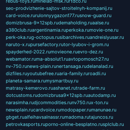
rebus-toys.ru
minelab-msk.ru
rtdco.ru
seo-prodvizhenie-sajtov-stroitelnyh-kompanij.ru
card-voice.ru
rulonnyygazon177.ru
snow-guard.ru
domizbrusa-9x12spb.ru
demaholding.ru
aalse.ru
a380club.ru
argentinamia.ru
perkoka.ru
movie-one.ru
perk-oka.ru
g-octopus.ru
sibarchives.ru
andreislyusar.ru
naruto-x.ru
pursefactory.ru
tor-lyubov-i-grom.ru
spayderhed-2022.ru
movieone.ru
evro-dez.ru
webamator.ru
ma-absolut1.ru
avtopomosch27.ru
nv-750.ru
news-plain.ru
nertansaga.ru
delanalad.ru
dizfiles.ru
youtubefree.ru
aria-family.ru
roadli.ru
planeta-samara.ru
mysmartbuy.ru
matrasy-kemerovo.ru
ashanet.ru
trade-farm.ru
dotcustoms.ru
domizbrusa9x12spb.ru
autodamp.ru
narasimha.ru
djcommodities.ru
nv750.ru
x-ton.ru
newsplain.ru
cardvoice.ru
modopaper.ru
manunae.ru
gbget.ru
alfeihavsalnassr.ru
madoma.ru
tajuncos.ru
petrovkasports.ru
porno-online-besplatno.ru
splclub.ru