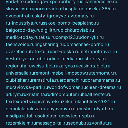
york-life.ru
doroga-expo.ru
ribery.ru
cleanmedicine.ru
slovar-ivrit.ru
porno-video-besplatno.ru
seks-365.ru
ovucontrol.ru
sloty-igrovyye-avtomaty.ru
ru-industriya.ru
russkoe-porno-besplatno.ru
belgorod-day.ru
digilith.ru
pichkurovlab.ru
medic-today.ru
taksu.ru
comp123.ru
don-ykt.ru
teensvoice.ru
imgsharing.ru
domashnee-porno.ru
eva-elfie.ru
foto-tur.ru
biz-doska.ru
metropoltravel.ru
veslo-i-yakor.ru
borodino-media.ru
rostotsky.ru
regionufa.ru
weiss-bet.ru
zaryna.ru
casinotablet.ru
universalia.ru
remont-mebeli-moscow.ru
termomur.ru
clubfisher.ru
remstirufa.ru
erdamchi.ru
doramamama.ru
muraviovka-park.ru
worldofwoman.ru
clean-dreams.ru
arkrym.ru
kristinita.ru
dircomputer.ru
healthenter.ru
textexperts.ru
pivnaya-kruzhka.ru
kinofilmy-2021.ru
demolalapaluza.ru
tanyavanya.ru
remstir-tolyatti.ru
msdip.ru
jdol.ru
sokolovr.ru
newtech-spb.ru
rezemkleim.ru
massage-tai.ru
seonub.ru
zvonitut.ru