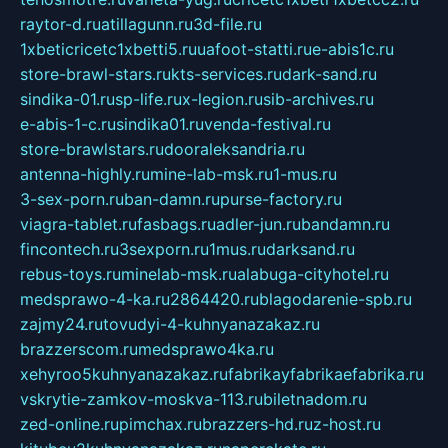
raytor-d.ru
atillagunn.ru
3d-file.ru
1xbeticricetc1xbetti5.ru
uafoot-statti.ru
e-abis1c.ru
store-brawl-stars.ru
kts-services.ru
dark-sand.ru
sindika-01.ru
sp-life.ru
x-legion.ru
sib-archives.ru
e-abis-1-c.ru
sindika01.ru
venda-festival.ru
store-brawlstars.ru
dooraleksandria.ru
antenna-highly.ru
mine-lab-msk.ru
1-mus.ru
3-sex-porn.ru
ban-damn.ru
purse-factory.ru
viagra-tablet.ru
fasbags.ru
adler-jun.ru
bandamn.ru
fincontech.ru
3sexporn.ru
1mus.ru
darksand.ru
rebus-toys.ru
minelab-msk.ru
alabuga-cityhotel.ru
medsprawo-4-ka.ru
2864420.ru
blagodarenie-spb.ru
zajmy24.ru
tovudyi-4-kuhnyanazakaz.ru
brazzerscom.ru
medsprawo4ka.ru
xehyroo5kuhnyanazakaz.ru
fabrikayfabrikaefabrika.ru
vskrytie-zamkov-moskva-113.ru
biletnadom.ru
zed-online.ru
pimchax.ru
brazzers-hd.ru
z-host.ru