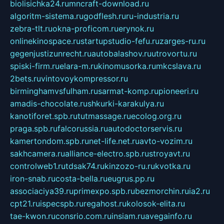
biolisichka24.ru
mncraft-download.ru
algoritm-sistema.ru
godflesh.ru
ru-industria.ru
zebra-tlt.ru
okna-proficom.ru
erynok.ru
onlinekinospace.ru
startupstudio-fefu.ru
zarges-ru.ru
gegenjustizunrecht.ru
autobalashov.ru
utrovortu.ru
spiski-firm.ru
elara-m.ru
kinomusorka.ru
mkcslava.ru
2bets.ru
vintovoykompressor.ru
birminghamvsfulham.ru
sarmat-komp.ru
pioneeri.ru
amadis-chocolate.ru
shkurki-karakulya.ru
kanotiforet.spb.ru
tutmassage.ru
ecolog.org.ru
praga.spb.ru
falcorussia.ru
autodoctorservis.ru
kamertondom.spb.ru
net-life.net.ru
avto-vozim.ru
sakhcamera.ru
alliance-electro.spb.ru
stroyavt.ru
controlweb1.ru
tdsak74.ru
kinzozo-ru.ru
kvotka.ru
iron-snab.ru
costa-bella.ru
eugrus.pp.ru
associaciya39.ru
primexpo.spb.ru
bezmorchin.ru
ia2.ru
cpt21.ru
ispecspb.ru
regahost.ru
kolosok-elita.ru
tae-kwon.ru
consrio.com.ru
insiam.ru
avegainfo.ru