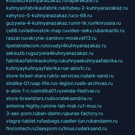
kitubeu2kuhnyanazakaz.ru
naperekate.ru
kuhnyaofabrikaufabrik.ru
kitubeu-2-kuhnyanazakaz.ru
xehyroo-5-kuhnyanazakaz.ru
cs-68.ru
guzywia-4-kuhnyanazakaz.ru
mir-tk.ru
vlknrussia.ru
cs68.ru
vladivostok-map.ru
video-seks.ru
bankaribi.ru
raszar.ru
vskrytie-zamkov-moskva113.ru
lipetsktelecom.ru
tovudyi4kuhnyanazakaz.ru
seksuzb.ru
guzywia4kuhnyanazakaz.ru
fabrikaofabrikaokuhny.ru
kuhnyaekuhnyaafabrika.ru
kuhnyaykuhnyayfabrika.ru
e-abis1c.ru
store-brawl-stars.ru
kts-services.ru
dark-sand.ru
sindika-01.ru
sp-life.ru
x-legion.ru
sib-archives.ru
e-abis-1-c.ru
sindika01.ru
venda-festival.ru
store-brawlstars.ru
dooraleksandria.ru
antenna-highly.ru
mine-lab-msk.ru
1-mus.ru
3-sex-porn.ru
ban-damn.ru
purse-factory.ru
viagra-tablet.ru
fasbags.ru
adler-jun.ru
bandamn.ru
fincontech.ru
3sexporn.ru
1mus.ru
darksand.ru