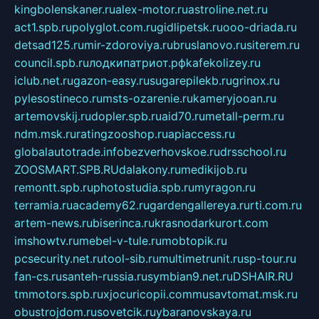
kingbolenskaner.ru
alex-motor.ru
astroline.net.ru
act1.spb.ru
polyglot.com.ru
gidlipetsk.ru
ooo-driada.ru
detsad125.ru
mir-zdoroviya.ru
bruslanovo.ru
siterem.ru
council.spb.ru
лодкипатриот.рф
kafekolizey.ru
iclub.net.ru
gazon-easy.ru
sugarepilekb.ru
grinox.ru
pylesostineco.ru
msts-ozarenie.ru
kameryjooan.ru
artemovskij.ru
dopler.spb.ru
aid70.ru
metall-perm.ru
ndm.msk.ru
ratingzooshop.ru
apiaccess.ru
globalautotrade.info
bezverhovskoe.ru
drsschool.ru
ZOOSMART.SPB.RU
dalakony.ru
medikijob.ru
remontt.spb.ru
photostudia.spb.ru
myragon.ru
terramia.ru
academy62.ru
gardengallereya.ru
rti.com.ru
artem-news.ru
biserinca.ru
krasnodarkurort.com
imshowtv.ru
mebel-v-tule.ru
mobtopik.ru
pcsecurity.net.ru
tool-sib.ru
multimetrunit.ru
sp-tour.ru
fan-cs.ru
santeh-russia.ru
symbian9.net.ru
DSHAIR.RU
tmmotors.spb.ru
xjocuricopii.com
musavtomat.msk.ru
obustrojdom.ru
sovetcik.ru
ybaranovskaya.ru