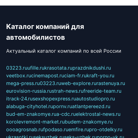
Каталог компаний для
автомобилистов
Актуальный каталог компаний по всей России
03223.ru
ufille.ru
krasotata.ru
prazdnikdushi.ru
veetbox.ru
cinemapost.ru
ciam-fr.ru
kraft-you.ru
mega-press.ru
03223.ru
web-explore.ru
rastenuya.ru
eurovision-russia.ru
strah-news.ru
freeride-team.ru
itrack-24.ru
sexshopexpress.ru
autostudiopro.ru
alabuga-cityhotel.ru
pornv.ru
atlantpereezd.ru
bud-em-znakomye.ru
a-cdc.ru
elektrostal-news.ru
korolevremont-market.ru
budem-znakomye.ru
oooagrosnab.ru
fpodaso.ru
emfire.ru
pro-otdelky.ru
ukrasotki.ru
seksuzbek.ru
seks-uzbek.ru
porno-vk.ru