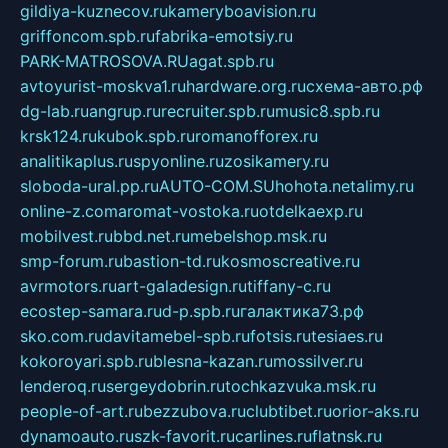
gildiya-kuznecov.ru
kameryboavision.ru
griffoncom.spb.ru
fabrika-emotsiy.ru
PARK-MATROSOVA.RU
agat.spb.ru
avtoyurist-moskva1.ru
hardware.org.ru
схема-авто.рф
dg-lab.ru
angrup.ru
recruiter.spb.ru
music8.spb.ru
krsk124.ru
kubok.spb.ru
romanofforex.ru
analitikaplus.ru
spyonline.ru
zosikamery.ru
sloboda-ural.pp.ru
AUTO-COM.SU
hohota.net
alimy.ru
online-z.com
aromat-vostoka.ru
otdelkaexp.ru
mobilvest.ru
bbd.net.ru
mebelshop.msk.ru
smp-forum.ru
bastion-td.ru
kosmoscreative.ru
avrmotors.ru
art-galadesign.ru
tiffany-c.ru
ecostep-samara.ru
d-p.spb.ru
галактика73.рф
sko.com.ru
davitamebel-spb.ru
fotsis.ru
tesiaes.ru
kokoroyari.spb.ru
blesna-kazan.ru
mossilver.ru
lenderoq.ru
sergeydobrin.ru
tochkazvuka.msk.ru
people-of-art.ru
bezzubova.ru
clubtibet.ru
orior-aks.ru
dynamoauto.ru
szk-favorit.ru
carlines.ru
flatnsk.ru