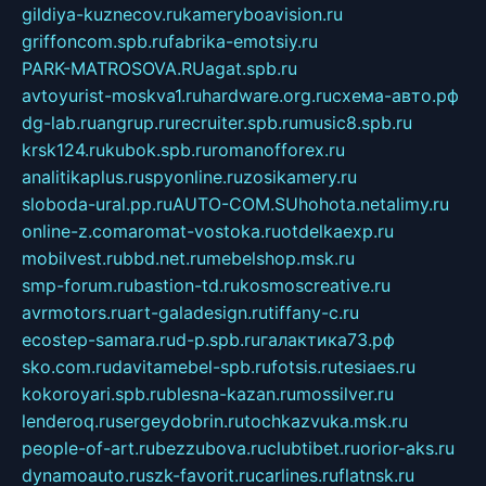
gildiya-kuznecov.ru
kameryboavision.ru
griffoncom.spb.ru
fabrika-emotsiy.ru
PARK-MATROSOVA.RU
agat.spb.ru
avtoyurist-moskva1.ru
hardware.org.ru
схема-авто.рф
dg-lab.ru
angrup.ru
recruiter.spb.ru
music8.spb.ru
krsk124.ru
kubok.spb.ru
romanofforex.ru
analitikaplus.ru
spyonline.ru
zosikamery.ru
sloboda-ural.pp.ru
AUTO-COM.SU
hohota.net
alimy.ru
online-z.com
aromat-vostoka.ru
otdelkaexp.ru
mobilvest.ru
bbd.net.ru
mebelshop.msk.ru
smp-forum.ru
bastion-td.ru
kosmoscreative.ru
avrmotors.ru
art-galadesign.ru
tiffany-c.ru
ecostep-samara.ru
d-p.spb.ru
галактика73.рф
sko.com.ru
davitamebel-spb.ru
fotsis.ru
tesiaes.ru
kokoroyari.spb.ru
blesna-kazan.ru
mossilver.ru
lenderoq.ru
sergeydobrin.ru
tochkazvuka.msk.ru
people-of-art.ru
bezzubova.ru
clubtibet.ru
orior-aks.ru
dynamoauto.ru
szk-favorit.ru
carlines.ru
flatnsk.ru