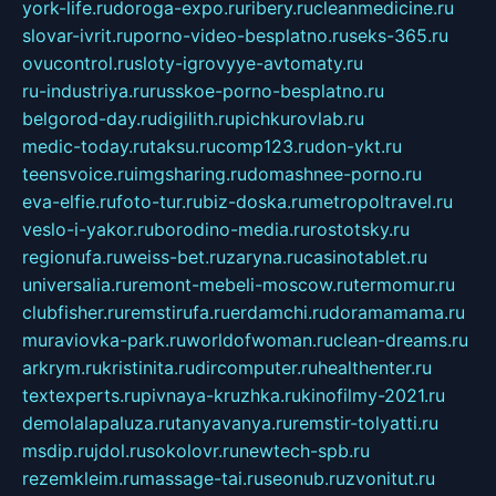
york-life.ru
doroga-expo.ru
ribery.ru
cleanmedicine.ru
slovar-ivrit.ru
porno-video-besplatno.ru
seks-365.ru
ovucontrol.ru
sloty-igrovyye-avtomaty.ru
ru-industriya.ru
russkoe-porno-besplatno.ru
belgorod-day.ru
digilith.ru
pichkurovlab.ru
medic-today.ru
taksu.ru
comp123.ru
don-ykt.ru
teensvoice.ru
imgsharing.ru
domashnee-porno.ru
eva-elfie.ru
foto-tur.ru
biz-doska.ru
metropoltravel.ru
veslo-i-yakor.ru
borodino-media.ru
rostotsky.ru
regionufa.ru
weiss-bet.ru
zaryna.ru
casinotablet.ru
universalia.ru
remont-mebeli-moscow.ru
termomur.ru
clubfisher.ru
remstirufa.ru
erdamchi.ru
doramamama.ru
muraviovka-park.ru
worldofwoman.ru
clean-dreams.ru
arkrym.ru
kristinita.ru
dircomputer.ru
healthenter.ru
textexperts.ru
pivnaya-kruzhka.ru
kinofilmy-2021.ru
demolalapaluza.ru
tanyavanya.ru
remstir-tolyatti.ru
msdip.ru
jdol.ru
sokolovr.ru
newtech-spb.ru
rezemkleim.ru
massage-tai.ru
seonub.ru
zvonitut.ru