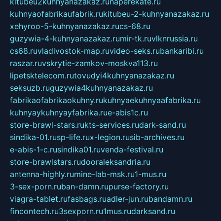
kitubeu2kuhnyanazakaz.ru
naperekate.ru
kuhnyaofabrikaufabrik.ru
kitubeu-2-kuhnyanazakaz.ru
xehyroo-5-kuhnyanazakaz.ru
cs-68.ru
guzywia-4-kuhnyanazakaz.ru
mir-tk.ru
vlknrussia.ru
cs68.ru
vladivostok-map.ru
video-seks.ru
bankaribi.ru
raszar.ru
vskrytie-zamkov-moskva113.ru
lipetsktelecom.ru
tovudyi4kuhnyanazakaz.ru
seksuzb.ru
guzywia4kuhnyanazakaz.ru
fabrikaofabrikaokuhny.ru
kuhnyaekuhnyaafabrika.ru
kuhnyaykuhnyayfabrika.ru
e-abis1c.ru
store-brawl-stars.ru
kts-services.ru
dark-sand.ru
sindika-01.ru
sp-life.ru
x-legion.ru
sib-archives.ru
e-abis-1-c.ru
sindika01.ru
venda-festival.ru
store-brawlstars.ru
dooraleksandria.ru
antenna-highly.ru
mine-lab-msk.ru
1-mus.ru
3-sex-porn.ru
ban-damn.ru
purse-factory.ru
viagra-tablet.ru
fasbags.ru
adler-jun.ru
bandamn.ru
fincontech.ru
3sexporn.ru
1mus.ru
darksand.ru