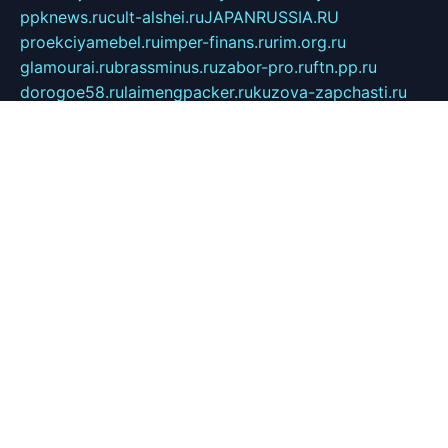
ppknews.ru
cult-alshei.ru
JAPANRUSSIA.RU
proekciyamebel.ru
imper-finans.ru
rim.org.ru
glamourai.ru
brassminus.ru
zabor-pro.ru
ftn.pp.ru
dorogoe58.ru
laimengpacker.ru
kuzova-zapchasti.ru
sageerp.ru
taxodrom.ru
dsrazvitie.ru
hardcity.net.ru
ratinghomegames.ru
topservice25.ru
gubernyan.ru
gtglasslined.ru
ii4.ru
tssport.spb.ru
andorra24.com
blackwallstreet.ru
oboimos.ru
optim-doors.com.ru
ikuch.ru
nycr.org.ru
npa21.ru
vremya-ch.spb.ru
desert000.ru
ivtorgi.ru
ifiori.ru
catalog-statei.ru
dcv.org.ru
spetsmaster174.ru
ipkameryhiseeu.ru
dum26.ru
ruspol.spb.ru
fr-opendp.ru
kam-solnyshko.ru
cheyenne-arapaho.ru
sevzapmetal.spb.ru
ted-lapidus.spb.ru
parasite-eliminator.ru
sigma-complete.ru
modernworld.ru
dama-moda.ru
eholot-group.ru
sk-nvkz.ru
DRONGOLD.RU
democratia2.ru
i-farmer.ru
mass-sport.org
jablonex.spb.ru
bookmess.ru
linkword.ru