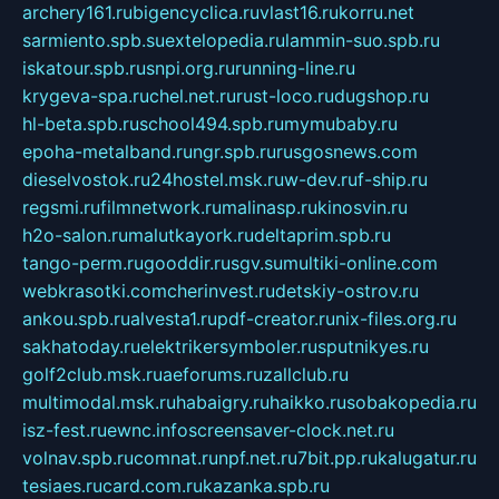
archery161.ru
bigencyclica.ru
vlast16.ru
korru.net
sarmiento.spb.su
extelopedia.ru
lammin-suo.spb.ru
iskatour.spb.ru
snpi.org.ru
running-line.ru
krygeva-spa.ru
chel.net.ru
rust-loco.ru
dugshop.ru
hl-beta.spb.ru
school494.spb.ru
mymubaby.ru
epoha-metalband.ru
ngr.spb.ru
rusgosnews.com
dieselvostok.ru
24hostel.msk.ru
w-dev.ru
f-ship.ru
regsmi.ru
filmnetwork.ru
malinasp.ru
kinosvin.ru
h2o-salon.ru
malutkayork.ru
deltaprim.spb.ru
tango-perm.ru
gooddir.ru
sgv.su
multiki-online.com
webkrasotki.com
cherinvest.ru
detskiy-ostrov.ru
ankou.spb.ru
alvesta1.ru
pdf-creator.ru
nix-files.org.ru
sakhatoday.ru
elektrikersymboler.ru
sputnikyes.ru
golf2club.msk.ru
aeforums.ru
zallclub.ru
multimodal.msk.ru
habaigry.ru
haikko.ru
sobakopedia.ru
isz-fest.ru
ewnc.info
screensaver-clock.net.ru
volnav.spb.ru
comnat.ru
npf.net.ru
7bit.pp.ru
kalugatur.ru
tesiaes.ru
card.com.ru
kazanka.spb.ru