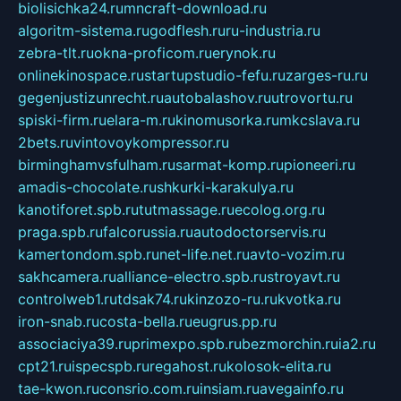
biolisichka24.ru
mncraft-download.ru
algoritm-sistema.ru
godflesh.ru
ru-industria.ru
zebra-tlt.ru
okna-proficom.ru
erynok.ru
onlinekinospace.ru
startupstudio-fefu.ru
zarges-ru.ru
gegenjustizunrecht.ru
autobalashov.ru
utrovortu.ru
spiski-firm.ru
elara-m.ru
kinomusorka.ru
mkcslava.ru
2bets.ru
vintovoykompressor.ru
birminghamvsfulham.ru
sarmat-komp.ru
pioneeri.ru
amadis-chocolate.ru
shkurki-karakulya.ru
kanotiforet.spb.ru
tutmassage.ru
ecolog.org.ru
praga.spb.ru
falcorussia.ru
autodoctorservis.ru
kamertondom.spb.ru
net-life.net.ru
avto-vozim.ru
sakhcamera.ru
alliance-electro.spb.ru
stroyavt.ru
controlweb1.ru
tdsak74.ru
kinzozo-ru.ru
kvotka.ru
iron-snab.ru
costa-bella.ru
eugrus.pp.ru
associaciya39.ru
primexpo.spb.ru
bezmorchin.ru
ia2.ru
cpt21.ru
ispecspb.ru
regahost.ru
kolosok-elita.ru
tae-kwon.ru
consrio.com.ru
insiam.ru
avegainfo.ru