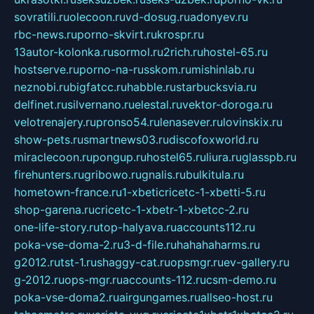
sovratili.ru
olecoon.ru
vd-dosug.ru
adonyev.ru
rbc-news.ru
porno-skvirt.ru
krospr.ru
13autor-kolonka.ru
sormol.ru
2rich.ru
hostel-65.ru
hostserve.ru
porno-na-russkom.ru
mishinlab.ru
neznobi.ru
bigfatcc.ru
habble.ru
starbucksvia.ru
delfinet.ru
silvernano.ru
elestal.ru
vektor-doroga.ru
velotrenajery.ru
pronso54.ru
lenasever.ru
lovinskix.ru
show-pets.ru
smartnews03.ru
discofoxworld.ru
miraclecoon.ru
pongup.ru
hostel65.ru
liura.ru
glasspb.ru
firehunters.ru
gribowo.ru
gnalis.ru
bulkitula.ru
hometown-france.ru
1-xbeticricetc-1-xbetti-5.ru
shop-garena.ru
cricetc-1-xbetr-1-xbetcc-2.ru
one-life-story.ru
top-halyava.ru
accounts112.ru
poka-vse-doma-2.ru
3-d-file.ru
hahahaharms.ru
g2012.ru
tst-1.ru
shaggy-cat.ru
opsmgr.ru
ev-gallery.ru
g-2012.ru
ops-mgr.ru
accounts-112.ru
csm-demo.ru
poka-vse-doma2.ru
airgungames.ru
allseo-host.ru