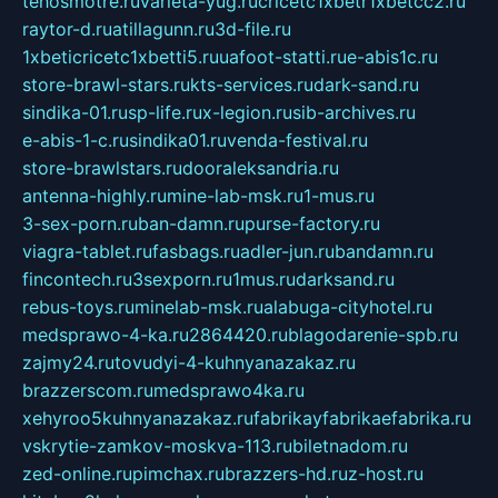
tehosmotre.ru
varieta-yug.ru
cricetc1xbetr1xbetcc2.ru
raytor-d.ru
atillagunn.ru
3d-file.ru
1xbeticricetc1xbetti5.ru
uafoot-statti.ru
e-abis1c.ru
store-brawl-stars.ru
kts-services.ru
dark-sand.ru
sindika-01.ru
sp-life.ru
x-legion.ru
sib-archives.ru
e-abis-1-c.ru
sindika01.ru
venda-festival.ru
store-brawlstars.ru
dooraleksandria.ru
antenna-highly.ru
mine-lab-msk.ru
1-mus.ru
3-sex-porn.ru
ban-damn.ru
purse-factory.ru
viagra-tablet.ru
fasbags.ru
adler-jun.ru
bandamn.ru
fincontech.ru
3sexporn.ru
1mus.ru
darksand.ru
rebus-toys.ru
minelab-msk.ru
alabuga-cityhotel.ru
medsprawo-4-ka.ru
2864420.ru
blagodarenie-spb.ru
zajmy24.ru
tovudyi-4-kuhnyanazakaz.ru
brazzerscom.ru
medsprawo4ka.ru
xehyroo5kuhnyanazakaz.ru
fabrikayfabrikaefabrika.ru
vskrytie-zamkov-moskva-113.ru
biletnadom.ru
zed-online.ru
pimchax.ru
brazzers-hd.ru
z-host.ru