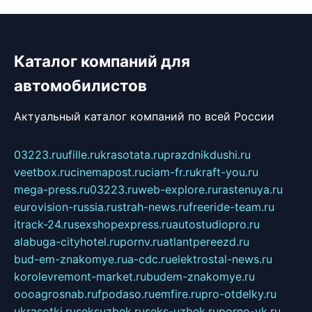
Каталог компаний для
автомобилистов
Актуальный каталог компаний по всей России
03223.ru
ufille.ru
krasotata.ru
prazdnikdushi.ru
veetbox.ru
cinemapost.ru
ciam-fr.ru
kraft-you.ru
mega-press.ru
03223.ru
web-explore.ru
rastenuya.ru
eurovision-russia.ru
strah-news.ru
freeride-team.ru
itrack-24.ru
sexshopexpress.ru
autostudiopro.ru
alabuga-cityhotel.ru
pornv.ru
atlantpereezd.ru
bud-em-znakomye.ru
a-cdc.ru
elektrostal-news.ru
korolevremont-market.ru
budem-znakomye.ru
oooagrosnab.ru
fpodaso.ru
emfire.ru
pro-otdelky.ru
ukrasotki.ru
seksuzbek.ru
seks-uzbek.ru
porno-vk.ru