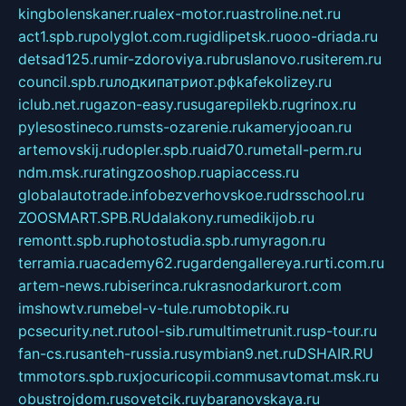
kingbolenskaner.ru
alex-motor.ru
astroline.net.ru
act1.spb.ru
polyglot.com.ru
gidlipetsk.ru
ooo-driada.ru
detsad125.ru
mir-zdoroviya.ru
bruslanovo.ru
siterem.ru
council.spb.ru
лодкипатриот.рф
kafekolizey.ru
iclub.net.ru
gazon-easy.ru
sugarepilekb.ru
grinox.ru
pylesostineco.ru
msts-ozarenie.ru
kameryjooan.ru
artemovskij.ru
dopler.spb.ru
aid70.ru
metall-perm.ru
ndm.msk.ru
ratingzooshop.ru
apiaccess.ru
globalautotrade.info
bezverhovskoe.ru
drsschool.ru
ZOOSMART.SPB.RU
dalakony.ru
medikijob.ru
remontt.spb.ru
photostudia.spb.ru
myragon.ru
terramia.ru
academy62.ru
gardengallereya.ru
rti.com.ru
artem-news.ru
biserinca.ru
krasnodarkurort.com
imshowtv.ru
mebel-v-tule.ru
mobtopik.ru
pcsecurity.net.ru
tool-sib.ru
multimetrunit.ru
sp-tour.ru
fan-cs.ru
santeh-russia.ru
symbian9.net.ru
DSHAIR.RU
tmmotors.spb.ru
xjocuricopii.com
musavtomat.msk.ru
obustrojdom.ru
sovetcik.ru
ybaranovskaya.ru