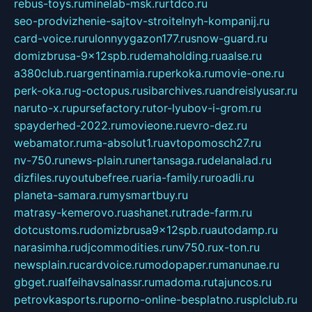
rebus-toys.ru
minelab-msk.ru
rtdco.ru
seo-prodvizhenie-sajtov-stroitelnyh-kompanij.ru
card-voice.ru
rulonnyygazon177.ru
snow-guard.ru
domizbrusa-9x12spb.ru
demaholding.ru
aalse.ru
a380club.ru
argentinamia.ru
perkoka.ru
movie-one.ru
perk-oka.ru
g-octopus.ru
sibarchives.ru
andreislyusar.ru
naruto-x.ru
pursefactory.ru
tor-lyubov-i-grom.ru
spayderhed-2022.ru
movieone.ru
evro-dez.ru
webamator.ru
ma-absolut1.ru
avtopomosch27.ru
nv-750.ru
news-plain.ru
nertansaga.ru
delanalad.ru
dizfiles.ru
youtubefree.ru
aria-family.ru
roadli.ru
planeta-samara.ru
mysmartbuy.ru
matrasy-kemerovo.ru
ashanet.ru
trade-farm.ru
dotcustoms.ru
domizbrusa9x12spb.ru
autodamp.ru
narasimha.ru
djcommodities.ru
nv750.ru
x-ton.ru
newsplain.ru
cardvoice.ru
modopaper.ru
manunae.ru
gbget.ru
alfeihavsalnassr.ru
madoma.ru
tajuncos.ru
petrovkasports.ru
porno-online-besplatno.ru
splclub.ru