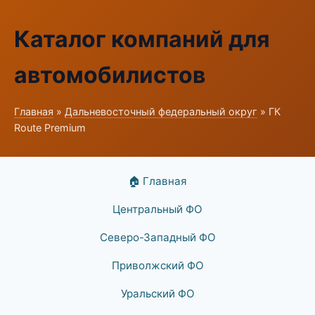
Каталог компаний для
автомобилистов
Главная
»
Дальневосточный федеральный округ
» ГК
Route Premium
🏠 Главная
Центральный ФО
Северо-Западный ФО
Приволжский ФО
Уральский ФО