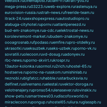
veetbox.ru
cinemapost.ru
ciam-fr.ru
kraft-you.ru
mega-press.ru
03223.ru
web-explore.ru
rastenuya.ru
eurovision-russia.ru
strah-news.ru
freeride-team.ru
itrack-24.ru
sexshopexpress.ru
autostudiopro.ru
alabuga-cityhotel.ru
pornv.ru
atlantpereezd.ru
bud-em-znakomye.ru
a-cdc.ru
elektrostal-news.ru
korolevremont-market.ru
budem-znakomye.ru
oooagrosnab.ru
fpodaso.ru
emfire.ru
pro-otdelky.ru
ukrasotki.ru
seksuzbek.ru
seks-uzbek.ru
porno-vk.ru
sovratili.ru
olecoon.ru
vd-dosug.ru
adonyev.ru
rbc-news.ru
porno-skvirt.ru
krospr.ru
13autor-kolonka.ru
sormol.ru
2rich.ru
hostel-65.ru
hostserve.ru
porno-na-russkom.ru
mishinlab.ru
neznobi.ru
bigfatcc.ru
habble.ru
starbucksvia.ru
delfinet.ru
silvernano.ru
elestal.ru
vektor-doroga.ru
velotrenajery.ru
pronso54.ru
lenasever.ru
lovinskix.ru
show-pets.ru
smartnews03.ru
discofoxworld.ru
miraclecoon.ru
pongup.ru
hostel65.ru
liura.ru
glasspb.ru