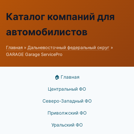
Каталог компаний для
автомобилистов
Главная
»
Дальневосточный федеральный округ
»
GARAGE Garage ServicePro
🏠 Главная
Центральный ФО
Северо-Западный ФО
Приволжский ФО
Уральский ФО