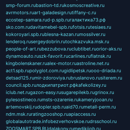
smp-forum.ru
bastion-td.ru
kosmoscreative.ru
avrmotors.ru
art-galadesign.ru
tiffany-c.ru
ecostep-samara.ru
d-p.spb.ru
галактика73.рф
sko.com.ru
davitamebel-spb.ru
fotsis.ru
tesiaes.ru
kokoroyari.spb.ru
blesna-kazan.ru
mossilver.ru
lenderoq.ru
sergeydobrin.ru
tochkazvuka.msk.ru
people-of-art.ru
bezzubova.ru
clubtibet.ru
orior-aks.ru
dynamoauto.ru
szk-favorit.ru
carlines.ru
flatnsk.ru
kingbolenskaner.ru
alex-motor.ru
astroline.net.ru
act1.spb.ru
polyglot.com.ru
gidlipetsk.ru
ooo-driada.ru
detsad125.ru
mir-zdoroviya.ru
bruslanovo.ru
siterem.ru
council.spb.ru
лодкипатриот.рф
kafekolizey.ru
iclub.net.ru
gazon-easy.ru
sugarepilekb.ru
grinox.ru
pylesostineco.ru
msts-ozarenie.ru
kameryjooan.ru
artemovskij.ru
dopler.spb.ru
aid70.ru
metall-perm.ru
ndm.msk.ru
ratingzooshop.ru
apiaccess.ru
globalautotrade.info
bezverhovskoe.ru
drsschool.ru
ZOOSMART.SPB.RU
dalakony.ru
medikijob.ru