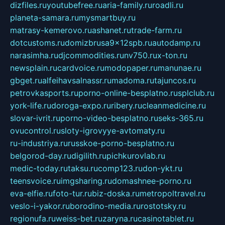
dizfiles.ru
youtubefree.ru
aria-family.ru
roadli.ru
planeta-samara.ru
mysmartbuy.ru
matrasy-kemerovo.ru
ashanet.ru
trade-farm.ru
dotcustoms.ru
domizbrusa9x12spb.ru
autodamp.ru
narasimha.ru
djcommodities.ru
nv750.ru
x-ton.ru
newsplain.ru
cardvoice.ru
modopaper.ru
manunae.ru
gbget.ru
alfeihavsalnassr.ru
madoma.ru
tajuncos.ru
petrovkasports.ru
porno-online-besplatno.ru
splclub.ru
york-life.ru
doroga-expo.ru
ribery.ru
cleanmedicine.ru
slovar-ivrit.ru
porno-video-besplatno.ru
seks-365.ru
ovucontrol.ru
sloty-igrovyye-avtomaty.ru
ru-industriya.ru
russkoe-porno-besplatno.ru
belgorod-day.ru
digilith.ru
pichkurovlab.ru
medic-today.ru
taksu.ru
comp123.ru
don-ykt.ru
teensvoice.ru
imgsharing.ru
domashnee-porno.ru
eva-elfie.ru
foto-tur.ru
biz-doska.ru
metropoltravel.ru
veslo-i-yakor.ru
borodino-media.ru
rostotsky.ru
regionufa.ru
weiss-bet.ru
zaryna.ru
casinotablet.ru