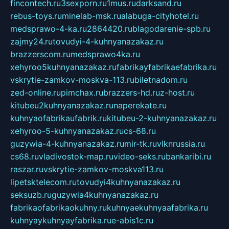
fincontech.ru
3sexporn.ru
1mus.ru
darksand.ru
rebus-toys.ru
minelab-msk.ru
alabuga-cityhotel.ru
medsprawo-4-ka.ru
2864420.ru
blagodarenie-spb.ru
zajmy24.ru
tovudyi-4-kuhnyanazakaz.ru
brazzerscom.ru
medsprawo4ka.ru
xehyroo5kuhnyanazakaz.ru
fabrikayfabrikaefabrika.ru
vskrytie-zamkov-moskva-113.ru
biletnadom.ru
zed-online.ru
pimchax.ru
brazzers-hd.ru
z-host.ru
kitubeu2kuhnyanazakaz.ru
naperekate.ru
kuhnyaofabrikaufabrik.ru
kitubeu-2-kuhnyanazakaz.ru
xehyroo-5-kuhnyanazakaz.ru
cs-68.ru
guzywia-4-kuhnyanazakaz.ru
mir-tk.ru
vlknrussia.ru
cs68.ru
vladivostok-map.ru
video-seks.ru
bankaribi.ru
raszar.ru
vskrytie-zamkov-moskva113.ru
lipetsktelecom.ru
tovudyi4kuhnyanazakaz.ru
seksuzb.ru
guzywia4kuhnyanazakaz.ru
fabrikaofabrikaokuhny.ru
kuhnyaekuhnyaafabrika.ru
kuhnyaykuhnyayfabrika.ru
e-abis1c.ru