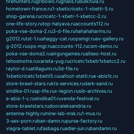
firehunters.ru
gribowo.ru
gnalis.ru
bulkitula.ru
hometown-france.ru
1-xbeticricetc-1-xbetti-5.ru
shop-garena.ru
cricetc-1-xbetr-1-xbetcc-2.ru
one-life-story.ru
top-halyava.ru
accounts112.ru
poka-vse-doma-2.ru
3-d-file.ru
hahahaharms.ru
g2012.ru
tst-1.ru
shaggy-cat.ru
opsmgr.ru
ev-gallery.ru
g-2012.ru
ops-mgr.ru
accounts-112.ru
csm-demo.ru
poka-vse-doma2.ru
airgungames.ru
allseo-host.ru
tehosmotre.ru
varieta-yug.ru
cricetc1xbetr1xbetcc2.ru
raytor-d.ru
atillagunn.ru
3d-file.ru
1xbeticricetc1xbetti5.ru
uafoot-statti.ru
e-abis1c.ru
store-brawl-stars.ru
kts-services.ru
dark-sand.ru
sindika-01.ru
sp-life.ru
x-legion.ru
sib-archives.ru
e-abis-1-c.ru
sindika01.ru
venda-festival.ru
store-brawlstars.ru
dooraleksandria.ru
antenna-highly.ru
mine-lab-msk.ru
1-mus.ru
3-sex-porn.ru
ban-damn.ru
purse-factory.ru
viagra-tablet.ru
fasbags.ru
adler-jun.ru
bandamn.ru