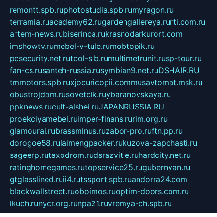
remontt.spb.ru
photostudia.spb.ru
myragon.ru
terramia.ru
academy62.ru
gardengallereya.ru
rti.com.ru
artem-news.ru
biserinca.ru
krasnodarkurort.com
imshowtv.ru
mebel-v-tule.ru
mobtopik.ru
pcsecurity.net.ru
tool-sib.ru
multimetrunit.ru
sp-tour.ru
fan-cs.ru
santeh-russia.ru
symbian9.net.ru
DSHAIR.RU
tmmotors.spb.ru
xjocuricopii.com
musavtomat.msk.ru
obustrojdom.ru
sovetcik.ru
ybaranovskaya.ru
ppknews.ru
cult-alshei.ru
JAPANRUSSIA.RU
proekciyamebel.ru
imper-finans.ru
rim.org.ru
glamourai.ru
brassminus.ru
zabor-pro.ru
ftn.pp.ru
dorogoe58.ru
laimengpacker.ru
kuzova-zapchasti.ru
sageerp.ru
taxodrom.ru
dsrazvitie.ru
hardcity.net.ru
ratinghomegames.ru
topservice25.ru
gubernyan.ru
gtglasslined.ru
ii4.ru
tssport.spb.ru
andorra24.com
blackwallstreet.ru
oboimos.ru
optim-doors.com.ru
ikuch.ru
nycr.org.ru
npa21.ru
vremya-ch.spb.ru
desert000.ru
ivtorgi.ru
ifiori.ru
catalog-statei.ru