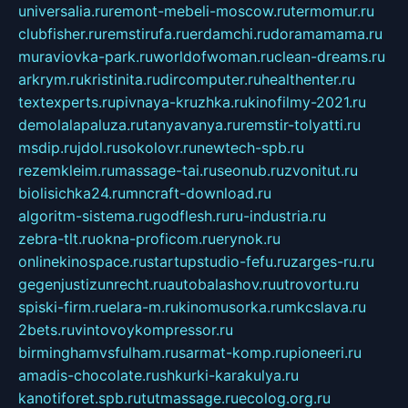
universalia.ru
remont-mebeli-moscow.ru
termomur.ru
clubfisher.ru
remstirufa.ru
erdamchi.ru
doramamama.ru
muraviovka-park.ru
worldofwoman.ru
clean-dreams.ru
arkrym.ru
kristinita.ru
dircomputer.ru
healthenter.ru
textexperts.ru
pivnaya-kruzhka.ru
kinofilmy-2021.ru
demolalapaluza.ru
tanyavanya.ru
remstir-tolyatti.ru
msdip.ru
jdol.ru
sokolovr.ru
newtech-spb.ru
rezemkleim.ru
massage-tai.ru
seonub.ru
zvonitut.ru
biolisichka24.ru
mncraft-download.ru
algoritm-sistema.ru
godflesh.ru
ru-industria.ru
zebra-tlt.ru
okna-proficom.ru
erynok.ru
onlinekinospace.ru
startupstudio-fefu.ru
zarges-ru.ru
gegenjustizunrecht.ru
autobalashov.ru
utrovortu.ru
spiski-firm.ru
elara-m.ru
kinomusorka.ru
mkcslava.ru
2bets.ru
vintovoykompressor.ru
birminghamvsfulham.ru
sarmat-komp.ru
pioneeri.ru
amadis-chocolate.ru
shkurki-karakulya.ru
kanotiforet.spb.ru
tutmassage.ru
ecolog.org.ru