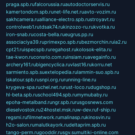
praga.spb.ru
falcorussia.ru
autodoctorservis.ru
kamertondom.spb.ru
net-life.net.ru
avto-vozim.ru
sakhcamera.ru
alliance-electro.spb.ru
stroyavt.ru
controlweb1.ru
tdsak74.ru
kinzozo-ru.ru
kvotka.ru
iron-snab.ru
costa-bella.ru
eugrus.pp.ru
associaciya39.ru
primexpo.spb.ru
bezmorchin.ru
ia2.ru
cpt21.ru
ispecspb.ru
regahost.ru
kolosok-elita.ru
tae-kwon.ru
consrio.com.ru
insiam.ru
avegainfo.ru
archery161.ru
bigencyclica.ru
vlast16.ru
korru.net
sarmiento.spb.su
extelopedia.ru
lammin-suo.spb.ru
iskatour.spb.ru
snpi.org.ru
running-line.ru
krygeva-spa.ru
chel.net.ru
rust-loco.ru
dugshop.ru
hl-beta.spb.ru
school494.spb.ru
mymubaby.ru
epoha-metalband.ru
ngr.spb.ru
rusgosnews.com
dieselvostok.ru
24hostel.msk.ru
w-dev.ru
f-ship.ru
regsmi.ru
filmnetwork.ru
malinasp.ru
kinosvin.ru
h2o-salon.ru
malutkayork.ru
deltaprim.spb.ru
tango-perm.ru
gooddir.ru
sgv.su
multiki-online.com