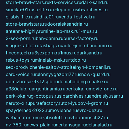
store-brawl-stars.ru
kts-services.ru
dark-sand.ru
sindika-01.ru
sp-life.ru
x-legion.ru
sib-archives.ru
e-abis-1-c.ru
sindika01.ru
venda-festival.ru
store-brawlstars.ru
dooraleksandria.ru
antenna-highly.ru
mine-lab-msk.ru
1-mus.ru
3-sex-porn.ru
ban-damn.ru
purse-factory.ru
viagra-tablet.ru
fasbags.ru
adler-jun.ru
bandamn.ru
fincontech.ru
3sexporn.ru
1mus.ru
darksand.ru
rebus-toys.ru
minelab-msk.ru
rtdco.ru
seo-prodvizhenie-sajtov-stroitelnyh-kompanij.ru
card-voice.ru
rulonnyygazon177.ru
snow-guard.ru
domizbrusa-9x12spb.ru
demaholding.ru
aalse.ru
a380club.ru
argentinamia.ru
perkoka.ru
movie-one.ru
perk-oka.ru
g-octopus.ru
sibarchives.ru
andreislyusar.ru
naruto-x.ru
pursefactory.ru
tor-lyubov-i-grom.ru
spayderhed-2022.ru
movieone.ru
evro-dez.ru
webamator.ru
ma-absolut1.ru
avtopomosch27.ru
nv-750.ru
news-plain.ru
nertansaga.ru
delanalad.ru