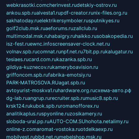
webkrasotki.com
cherinvest.ru
detskiy-ostrov.ru
ankou.spb.ru
alvesta1.ru
pdf-creator.ru
nix-files.org.ru
sakhatoday.ru
elektrikersymboler.ru
sputnikyes.ru
golf2club.msk.ru
aeforums.ru
zallclub.ru
multimodal.msk.ru
habaigry.ru
haikko.ru
sobakopedia.ru
isz-fest.ru
ewnc.info
screensaver-clock.net.ru
volnav.spb.ru
comnat.ru
npf.net.ru
7bit.pp.ru
kalugatur.ru
tesiaes.ru
card.com.ru
kazanka.spb.ru
gildiya-kuznecov.ru
kameryboavision.ru
griffoncom.spb.ru
fabrika-emotsiy.ru
PARK-MATROSOVA.RU
agat.spb.ru
avtoyurist-moskva1.ru
hardware.org.ru
схема-авто.рф
dg-lab.ru
angrup.ru
recruiter.spb.ru
music8.spb.ru
krsk124.ru
kubok.spb.ru
romanofforex.ru
analitikaplus.ru
spyonline.ru
zosikamery.ru
sloboda-ural.pp.ru
AUTO-COM.SU
hohota.net
alimy.ru
online-z.com
aromat-vostoka.ru
otdelkaexp.ru
mobilvest.ru
bbd.net.ru
mebelshop.msk.ru