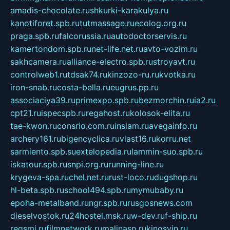
amadis-chocolate.ru
shkurki-karakulya.ru
kanotiforet.spb.ru
tutmassage.ru
ecolog.org.ru
praga.spb.ru
falcorussia.ru
autodoctorservis.ru
kamertondom.spb.ru
net-life.net.ru
avto-vozim.ru
sakhcamera.ru
alliance-electro.spb.ru
stroyavt.ru
controlweb1.ru
tdsak74.ru
kinzozo-ru.ru
kvotka.ru
iron-snab.ru
costa-bella.ru
eugrus.pp.ru
associaciya39.ru
primexpo.spb.ru
bezmorchin.ru
ia2.ru
cpt21.ru
ispecspb.ru
regahost.ru
kolosok-elita.ru
tae-kwon.ru
consrio.com.ru
insiam.ru
avegainfo.ru
archery161.ru
bigencyclica.ru
vlast16.ru
korru.net
sarmiento.spb.su
extelopedia.ru
lammin-suo.spb.ru
iskatour.spb.ru
snpi.org.ru
running-line.ru
krygeva-spa.ru
chel.net.ru
rust-loco.ru
dugshop.ru
hl-beta.spb.ru
school494.spb.ru
mymubaby.ru
epoha-metalband.ru
ngr.spb.ru
rusgosnews.com
dieselvostok.ru
24hostel.msk.ru
w-dev.ru
f-ship.ru
regsmi.ru
filmnetwork.ru
malinasp.ru
kinosvin.ru