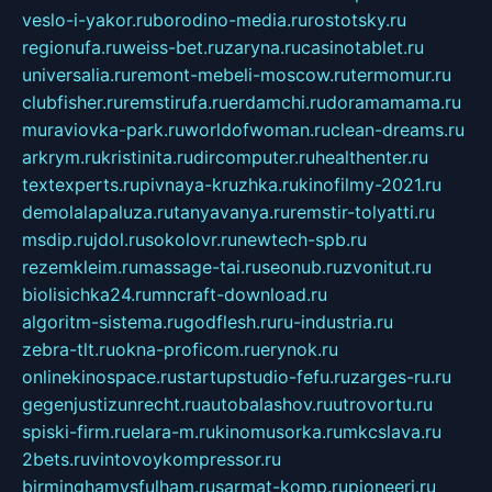
veslo-i-yakor.ru
borodino-media.ru
rostotsky.ru
regionufa.ru
weiss-bet.ru
zaryna.ru
casinotablet.ru
universalia.ru
remont-mebeli-moscow.ru
termomur.ru
clubfisher.ru
remstirufa.ru
erdamchi.ru
doramamama.ru
muraviovka-park.ru
worldofwoman.ru
clean-dreams.ru
arkrym.ru
kristinita.ru
dircomputer.ru
healthenter.ru
textexperts.ru
pivnaya-kruzhka.ru
kinofilmy-2021.ru
demolalapaluza.ru
tanyavanya.ru
remstir-tolyatti.ru
msdip.ru
jdol.ru
sokolovr.ru
newtech-spb.ru
rezemkleim.ru
massage-tai.ru
seonub.ru
zvonitut.ru
biolisichka24.ru
mncraft-download.ru
algoritm-sistema.ru
godflesh.ru
ru-industria.ru
zebra-tlt.ru
okna-proficom.ru
erynok.ru
onlinekinospace.ru
startupstudio-fefu.ru
zarges-ru.ru
gegenjustizunrecht.ru
autobalashov.ru
utrovortu.ru
spiski-firm.ru
elara-m.ru
kinomusorka.ru
mkcslava.ru
2bets.ru
vintovoykompressor.ru
birminghamvsfulham.ru
sarmat-komp.ru
pioneeri.ru