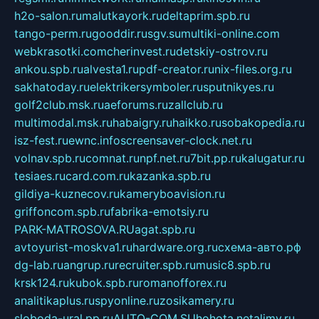
h2o-salon.ru
malutkayork.ru
deltaprim.spb.ru
tango-perm.ru
gooddir.ru
sgv.su
multiki-online.com
webkrasotki.com
cherinvest.ru
detskiy-ostrov.ru
ankou.spb.ru
alvesta1.ru
pdf-creator.ru
nix-files.org.ru
sakhatoday.ru
elektrikersymboler.ru
sputnikyes.ru
golf2club.msk.ru
aeforums.ru
zallclub.ru
multimodal.msk.ru
habaigry.ru
haikko.ru
sobakopedia.ru
isz-fest.ru
ewnc.info
screensaver-clock.net.ru
volnav.spb.ru
comnat.ru
npf.net.ru
7bit.pp.ru
kalugatur.ru
tesiaes.ru
card.com.ru
kazanka.spb.ru
gildiya-kuznecov.ru
kameryboavision.ru
griffoncom.spb.ru
fabrika-emotsiy.ru
PARK-MATROSOVA.RU
agat.spb.ru
avtoyurist-moskva1.ru
hardware.org.ru
схема-авто.рф
dg-lab.ru
angrup.ru
recruiter.spb.ru
music8.spb.ru
krsk124.ru
kubok.spb.ru
romanofforex.ru
analitikaplus.ru
spyonline.ru
zosikamery.ru
sloboda-ural.pp.ru
AUTO-COM.SU
hohota.net
alimy.ru