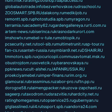
ndm.msk.ru
ratingzooshop.ru
apiaccess.ru
globalautotrade.info
bezverhovskoe.ru
drsschool.ru
ZOOSMART.SPB.RU
dalakony.ru
medikijob.ru
remontt.spb.ru
photostudia.spb.ru
myragon.ru
terramia.ru
academy62.ru
gardengallereya.ru
rti.com.ru
artem-news.ru
biserinca.ru
krasnodarkurort.com
imshowtv.ru
mebel-v-tule.ru
mobtopik.ru
pcsecurity.net.ru
tool-sib.ru
multimetrunit.ru
sp-tour.ru
fan-cs.ru
santeh-russia.ru
symbian9.net.ru
DSHAIR.RU
tmmotors.spb.ru
xjocuricopii.com
musavtomat.msk.ru
obustrojdom.ru
sovetcik.ru
ybaranovskaya.ru
ppknews.ru
cult-alshei.ru
JAPANRUSSIA.RU
proekciyamebel.ru
imper-finans.ru
rim.org.ru
glamourai.ru
brassminus.ru
zabor-pro.ru
ftn.pp.ru
dorogoe58.ru
laimengpacker.ru
kuzova-zapchasti.ru
sageerp.ru
taxodrom.ru
dsrazvitie.ru
hardcity.net.ru
ratinghomegames.ru
topservice25.ru
gubernyan.ru
gtglasslined.ru
ii4.ru
tssport.spb.ru
andorra24.com