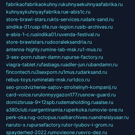
fabrikaofabrikaokuhny.ru
kuhnyaekuhnyaafabrika.ru
kuhnyaykuhnyayfabrika.ru
e-abis1c.ru
store-brawl-stars.ru
kts-services.ru
dark-sand.ru
sindika-01.ru
sp-life.ru
x-legion.ru
sib-archives.ru
e-abis-1-c.ru
sindika01.ru
venda-festival.ru
store-brawlstars.ru
dooraleksandria.ru
antenna-highly.ru
mine-lab-msk.ru
1-mus.ru
3-sex-porn.ru
ban-damn.ru
purse-factory.ru
viagra-tablet.ru
fasbags.ru
adler-jun.ru
bandamn.ru
fincontech.ru
3sexporn.ru
1mus.ru
darksand.ru
rebus-toys.ru
minelab-msk.ru
rtdco.ru
seo-prodvizhenie-sajtov-stroitelnyh-kompanij.ru
card-voice.ru
rulonnyygazon177.ru
snow-guard.ru
domizbrusa-9x12spb.ru
demaholding.ru
aalse.ru
a380club.ru
argentinamia.ru
perkoka.ru
movie-one.ru
perk-oka.ru
g-octopus.ru
sibarchives.ru
andreislyusar.ru
naruto-x.ru
pursefactory.ru
tor-lyubov-i-grom.ru
spayderhed-2022.ru
movieone.ru
evro-dez.ru