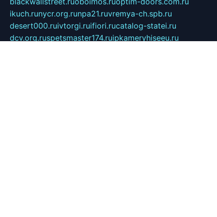
blackwallstreet.ru
oboimos.ru
optim-doors.com.ru
ikuch.ru
nycr.org.ru
npa21.ru
vremya-ch.spb.ru
desert000.ru
ivtorgi.ru
ifiori.ru
catalog-statei.ru
dcv.org.ru
spetsmaster174.ru
ipkameryhiseeu.ru
dum26.ru
ruspol.spb.ru
fr-opendp.ru
kam-solnyshko.ru
cheyenne-arapaho.ru
sevzapmetal.spb.ru
ted-lapidus.spb.ru
parasite-eliminator.ru
sigma-complete.ru
modernworld.ru
dama-moda.ru
eholot-group.ru
sk-nvkz.ru
DRONGOLD.RU
democratia2.ru
i-farmer.ru
mass-sport.org
jablonex.spb.ru
bookmess.ru
linkword.ru
refineua.com.ru
cs-spec.net.ru
altay-mebel.ru
DNK-THEATRE.RU
mechaniks.spb.ru
ipcamtechage.ru
skosta.ru
a-sun.ru
stroy-ldsp.ru
snowlands.org.ru
childrensshoes.ru
mrlizzy.ru
mebelsofiakrd.ru
bulizhenko.ru
rumantick.net.ru
mtszerno.ru
daily-fishing.ru
glushiteli-v-spb.ru
megasat.org.ru
localization.net.ru
flyingfish.pp.ru
ds5teremok.ru