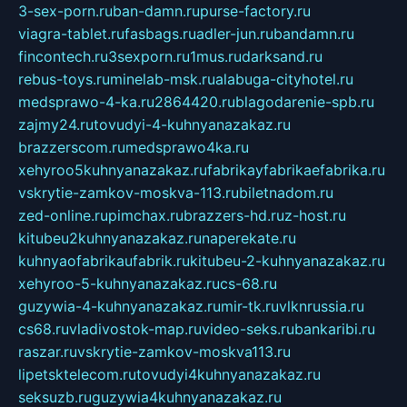
3-sex-porn.ru
ban-damn.ru
purse-factory.ru
viagra-tablet.ru
fasbags.ru
adler-jun.ru
bandamn.ru
fincontech.ru
3sexporn.ru
1mus.ru
darksand.ru
rebus-toys.ru
minelab-msk.ru
alabuga-cityhotel.ru
medsprawo-4-ka.ru
2864420.ru
blagodarenie-spb.ru
zajmy24.ru
tovudyi-4-kuhnyanazakaz.ru
brazzerscom.ru
medsprawo4ka.ru
xehyroo5kuhnyanazakaz.ru
fabrikayfabrikaefabrika.ru
vskrytie-zamkov-moskva-113.ru
biletnadom.ru
zed-online.ru
pimchax.ru
brazzers-hd.ru
z-host.ru
kitubeu2kuhnyanazakaz.ru
naperekate.ru
kuhnyaofabrikaufabrik.ru
kitubeu-2-kuhnyanazakaz.ru
xehyroo-5-kuhnyanazakaz.ru
cs-68.ru
guzywia-4-kuhnyanazakaz.ru
mir-tk.ru
vlknrussia.ru
cs68.ru
vladivostok-map.ru
video-seks.ru
bankaribi.ru
raszar.ru
vskrytie-zamkov-moskva113.ru
lipetsktelecom.ru
tovudyi4kuhnyanazakaz.ru
seksuzb.ru
guzywia4kuhnyanazakaz.ru