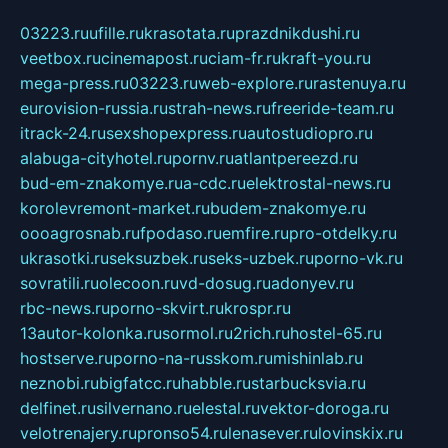
03223.ru
ufille.ru
krasotata.ru
prazdnikdushi.ru
veetbox.ru
cinemapost.ru
ciam-fr.ru
kraft-you.ru
mega-press.ru
03223.ru
web-explore.ru
rastenuya.ru
eurovision-russia.ru
strah-news.ru
freeride-team.ru
itrack-24.ru
sexshopexpress.ru
autostudiopro.ru
alabuga-cityhotel.ru
pornv.ru
atlantpereezd.ru
bud-em-znakomye.ru
a-cdc.ru
elektrostal-news.ru
korolevremont-market.ru
budem-znakomye.ru
oooagrosnab.ru
fpodaso.ru
emfire.ru
pro-otdelky.ru
ukrasotki.ru
seksuzbek.ru
seks-uzbek.ru
porno-vk.ru
sovratili.ru
olecoon.ru
vd-dosug.ru
adonyev.ru
rbc-news.ru
porno-skvirt.ru
krospr.ru
13autor-kolonka.ru
sormol.ru
2rich.ru
hostel-65.ru
hostserve.ru
porno-na-russkom.ru
mishinlab.ru
neznobi.ru
bigfatcc.ru
habble.ru
starbucksvia.ru
delfinet.ru
silvernano.ru
elestal.ru
vektor-doroga.ru
velotrenajery.ru
pronso54.ru
lenasever.ru
lovinskix.ru