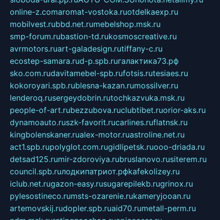
online-z.com
aromat-vostoka.ru
otdelkaexp.ru
mobilvest.ru
bbd.net.ru
mebelshop.msk.ru
smp-forum.ru
bastion-td.ru
kosmoscreative.ru
avrmotors.ru
art-galadesign.ru
tiffany-c.ru
ecostep-samara.ru
d-p.spb.ru
галактика73.рф
sko.com.ru
davitamebel-spb.ru
fotsis.ru
tesiaes.ru
kokoroyari.spb.ru
blesna-kazan.ru
mossilver.ru
lenderoq.ru
sergeydobrin.ru
tochkazvuka.msk.ru
people-of-art.ru
bezzubova.ru
clubtibet.ru
orior-aks.ru
dynamoauto.ru
szk-favorit.ru
carlines.ru
flatnsk.ru
kingbolenskaner.ru
alex-motor.ru
astroline.net.ru
act1.spb.ru
polyglot.com.ru
gidlipetsk.ru
ooo-driada.ru
detsad125.ru
mir-zdoroviya.ru
bruslanovo.ru
siterem.ru
council.spb.ru
лодкипатриот.рф
kafekolizey.ru
iclub.net.ru
gazon-easy.ru
sugarepilekb.ru
grinox.ru
pylesostineco.ru
msts-ozarenie.ru
kameryjooan.ru
artemovskij.ru
dopler.spb.ru
aid70.ru
metall-perm.ru