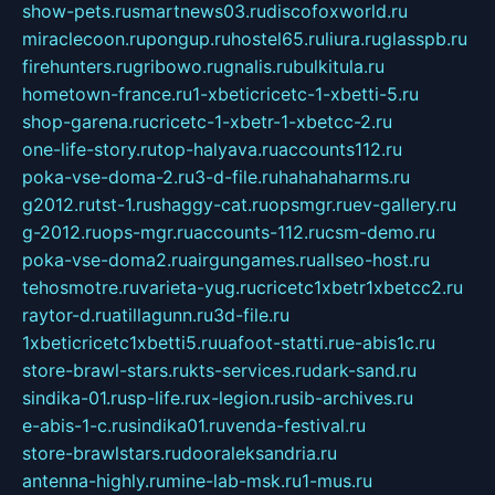
show-pets.ru
smartnews03.ru
discofoxworld.ru
miraclecoon.ru
pongup.ru
hostel65.ru
liura.ru
glasspb.ru
firehunters.ru
gribowo.ru
gnalis.ru
bulkitula.ru
hometown-france.ru
1-xbeticricetc-1-xbetti-5.ru
shop-garena.ru
cricetc-1-xbetr-1-xbetcc-2.ru
one-life-story.ru
top-halyava.ru
accounts112.ru
poka-vse-doma-2.ru
3-d-file.ru
hahahaharms.ru
g2012.ru
tst-1.ru
shaggy-cat.ru
opsmgr.ru
ev-gallery.ru
g-2012.ru
ops-mgr.ru
accounts-112.ru
csm-demo.ru
poka-vse-doma2.ru
airgungames.ru
allseo-host.ru
tehosmotre.ru
varieta-yug.ru
cricetc1xbetr1xbetcc2.ru
raytor-d.ru
atillagunn.ru
3d-file.ru
1xbeticricetc1xbetti5.ru
uafoot-statti.ru
e-abis1c.ru
store-brawl-stars.ru
kts-services.ru
dark-sand.ru
sindika-01.ru
sp-life.ru
x-legion.ru
sib-archives.ru
e-abis-1-c.ru
sindika01.ru
venda-festival.ru
store-brawlstars.ru
dooraleksandria.ru
antenna-highly.ru
mine-lab-msk.ru
1-mus.ru