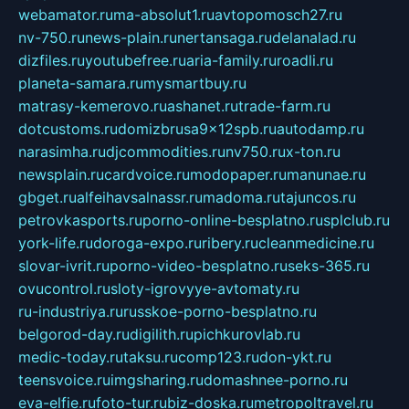
webamator.ru
ma-absolut1.ru
avtopomosch27.ru
nv-750.ru
news-plain.ru
nertansaga.ru
delanalad.ru
dizfiles.ru
youtubefree.ru
aria-family.ru
roadli.ru
planeta-samara.ru
mysmartbuy.ru
matrasy-kemerovo.ru
ashanet.ru
trade-farm.ru
dotcustoms.ru
domizbrusa9x12spb.ru
autodamp.ru
narasimha.ru
djcommodities.ru
nv750.ru
x-ton.ru
newsplain.ru
cardvoice.ru
modopaper.ru
manunae.ru
gbget.ru
alfeihavsalnassr.ru
madoma.ru
tajuncos.ru
petrovkasports.ru
porno-online-besplatno.ru
splclub.ru
york-life.ru
doroga-expo.ru
ribery.ru
cleanmedicine.ru
slovar-ivrit.ru
porno-video-besplatno.ru
seks-365.ru
ovucontrol.ru
sloty-igrovyye-avtomaty.ru
ru-industriya.ru
russkoe-porno-besplatno.ru
belgorod-day.ru
digilith.ru
pichkurovlab.ru
medic-today.ru
taksu.ru
comp123.ru
don-ykt.ru
teensvoice.ru
imgsharing.ru
domashnee-porno.ru
eva-elfie.ru
foto-tur.ru
biz-doska.ru
metropoltravel.ru