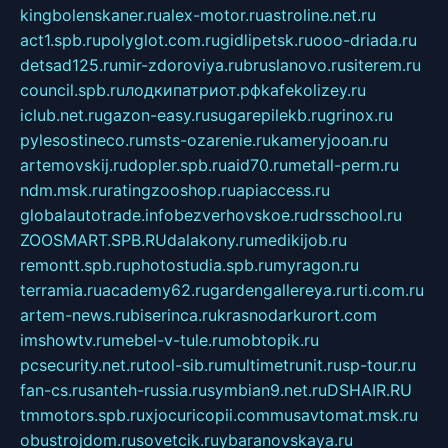
kingbolenskaner.ru
alex-motor.ru
astroline.net.ru
act1.spb.ru
polyglot.com.ru
gidlipetsk.ru
ooo-driada.ru
detsad125.ru
mir-zdoroviya.ru
bruslanovo.ru
siterem.ru
council.spb.ru
лодкипатриот.рф
kafekolizey.ru
iclub.net.ru
gazon-easy.ru
sugarepilekb.ru
grinox.ru
pylesostineco.ru
msts-ozarenie.ru
kameryjooan.ru
artemovskij.ru
dopler.spb.ru
aid70.ru
metall-perm.ru
ndm.msk.ru
ratingzooshop.ru
apiaccess.ru
globalautotrade.info
bezverhovskoe.ru
drsschool.ru
ZOOSMART.SPB.RU
dalakony.ru
medikijob.ru
remontt.spb.ru
photostudia.spb.ru
myragon.ru
terramia.ru
academy62.ru
gardengallereya.ru
rti.com.ru
artem-news.ru
biserinca.ru
krasnodarkurort.com
imshowtv.ru
mebel-v-tule.ru
mobtopik.ru
pcsecurity.net.ru
tool-sib.ru
multimetrunit.ru
sp-tour.ru
fan-cs.ru
santeh-russia.ru
symbian9.net.ru
DSHAIR.RU
tmmotors.spb.ru
xjocuricopii.com
musavtomat.msk.ru
obustrojdom.ru
sovetcik.ru
ybaranovskaya.ru