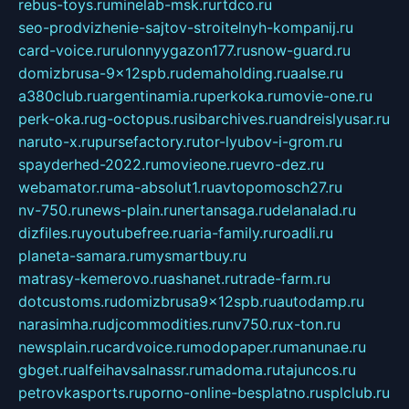
rebus-toys.ru
minelab-msk.ru
rtdco.ru
seo-prodvizhenie-sajtov-stroitelnyh-kompanij.ru
card-voice.ru
rulonnyygazon177.ru
snow-guard.ru
domizbrusa-9x12spb.ru
demaholding.ru
aalse.ru
a380club.ru
argentinamia.ru
perkoka.ru
movie-one.ru
perk-oka.ru
g-octopus.ru
sibarchives.ru
andreislyusar.ru
naruto-x.ru
pursefactory.ru
tor-lyubov-i-grom.ru
spayderhed-2022.ru
movieone.ru
evro-dez.ru
webamator.ru
ma-absolut1.ru
avtopomosch27.ru
nv-750.ru
news-plain.ru
nertansaga.ru
delanalad.ru
dizfiles.ru
youtubefree.ru
aria-family.ru
roadli.ru
planeta-samara.ru
mysmartbuy.ru
matrasy-kemerovo.ru
ashanet.ru
trade-farm.ru
dotcustoms.ru
domizbrusa9x12spb.ru
autodamp.ru
narasimha.ru
djcommodities.ru
nv750.ru
x-ton.ru
newsplain.ru
cardvoice.ru
modopaper.ru
manunae.ru
gbget.ru
alfeihavsalnassr.ru
madoma.ru
tajuncos.ru
petrovkasports.ru
porno-online-besplatno.ru
splclub.ru