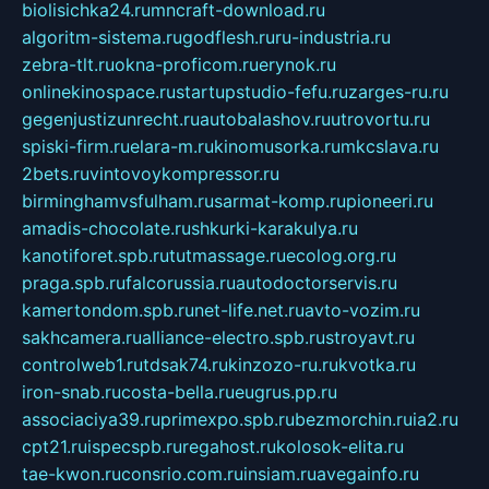
biolisichka24.ru
mncraft-download.ru
algoritm-sistema.ru
godflesh.ru
ru-industria.ru
zebra-tlt.ru
okna-proficom.ru
erynok.ru
onlinekinospace.ru
startupstudio-fefu.ru
zarges-ru.ru
gegenjustizunrecht.ru
autobalashov.ru
utrovortu.ru
spiski-firm.ru
elara-m.ru
kinomusorka.ru
mkcslava.ru
2bets.ru
vintovoykompressor.ru
birminghamvsfulham.ru
sarmat-komp.ru
pioneeri.ru
amadis-chocolate.ru
shkurki-karakulya.ru
kanotiforet.spb.ru
tutmassage.ru
ecolog.org.ru
praga.spb.ru
falcorussia.ru
autodoctorservis.ru
kamertondom.spb.ru
net-life.net.ru
avto-vozim.ru
sakhcamera.ru
alliance-electro.spb.ru
stroyavt.ru
controlweb1.ru
tdsak74.ru
kinzozo-ru.ru
kvotka.ru
iron-snab.ru
costa-bella.ru
eugrus.pp.ru
associaciya39.ru
primexpo.spb.ru
bezmorchin.ru
ia2.ru
cpt21.ru
ispecspb.ru
regahost.ru
kolosok-elita.ru
tae-kwon.ru
consrio.com.ru
insiam.ru
avegainfo.ru