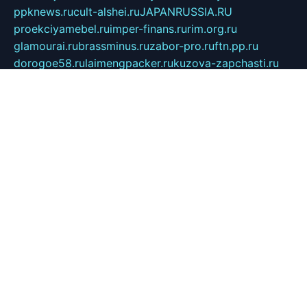
ppknews.ru
cult-alshei.ru
JAPANRUSSIA.RU
proekciyamebel.ru
imper-finans.ru
rim.org.ru
glamourai.ru
brassminus.ru
zabor-pro.ru
ftn.pp.ru
dorogoe58.ru
laimengpacker.ru
kuzova-zapchasti.ru
sageerp.ru
taxodrom.ru
dsrazvitie.ru
hardcity.net.ru
ratinghomegames.ru
topservice25.ru
gubernyan.ru
gtglasslined.ru
ii4.ru
tssport.spb.ru
andorra24.com
blackwallstreet.ru
oboimos.ru
optim-doors.com.ru
ikuch.ru
nycr.org.ru
npa21.ru
vremya-ch.spb.ru
desert000.ru
ivtorgi.ru
ifiori.ru
catalog-statei.ru
dcv.org.ru
spetsmaster174.ru
ipkameryhiseeu.ru
dum26.ru
ruspol.spb.ru
fr-opendp.ru
kam-solnyshko.ru
cheyenne-arapaho.ru
sevzapmetal.spb.ru
ted-lapidus.spb.ru
parasite-eliminator.ru
sigma-complete.ru
modernworld.ru
dama-moda.ru
eholot-group.ru
sk-nvkz.ru
DRONGOLD.RU
democratia2.ru
i-farmer.ru
mass-sport.org
jablonex.spb.ru
bookmess.ru
linkword.ru