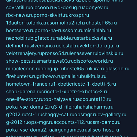
sovratili.ru
olecoon.ru
vd-dosug.ru
adonyev.ru
rbc-news.ru
porno-skvirt.ru
krospr.ru
13autor-kolonka.ru
sormol.ru
2rich.ru
hostel-65.ru
hostserve.ru
porno-na-russkom.ru
mishinlab.ru
neznobi.ru
bigfatcc.ru
habble.ru
starbucksvia.ru
delfinet.ru
silvernano.ru
elestal.ru
vektor-doroga.ru
velotrenajery.ru
pronso54.ru
lenasever.ru
lovinskix.ru
show-pets.ru
smartnews03.ru
discofoxworld.ru
miraclecoon.ru
pongup.ru
hostel65.ru
liura.ru
glasspb.ru
firehunters.ru
gribowo.ru
gnalis.ru
bulkitula.ru
hometown-france.ru
1-xbeticricetc-1-xbetti-5.ru
shop-garena.ru
cricetc-1-xbetr-1-xbetcc-2.ru
one-life-story.ru
top-halyava.ru
accounts112.ru
poka-vse-doma-2.ru
3-d-file.ru
hahahaharms.ru
g2012.ru
tst-1.ru
shaggy-cat.ru
opsmgr.ru
ev-gallery.ru
g-2012.ru
ops-mgr.ru
accounts-112.ru
csm-demo.ru
poka-vse-doma2.ru
airgungames.ru
allseo-host.ru