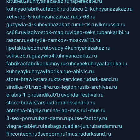
kitubeu2kuhnyanazakaz.ru
naperekate.ru
kuhnyaofabrikaufabrik.ru
kitubeu-2-kuhnyanazakaz.ru
xehyroo-5-kuhnyanazakaz.ru
cs-68.ru
guzywia-4-kuhnyanazakaz.ru
mir-tk.ru
vlknrussia.ru
cs68.ru
vladivostok-map.ru
video-seks.ru
bankaribi.ru
raszar.ru
vskrytie-zamkov-moskva113.ru
lipetsktelecom.ru
tovudyi4kuhnyanazakaz.ru
seksuzb.ru
guzywia4kuhnyanazakaz.ru
fabrikaofabrikaokuhny.ru
kuhnyaekuhnyaafabrika.ru
kuhnyaykuhnyayfabrika.ru
e-abis1c.ru
store-brawl-stars.ru
kts-services.ru
dark-sand.ru
sindika-01.ru
sp-life.ru
x-legion.ru
sib-archives.ru
e-abis-1-c.ru
sindika01.ru
venda-festival.ru
store-brawlstars.ru
dooraleksandria.ru
antenna-highly.ru
mine-lab-msk.ru
1-mus.ru
3-sex-porn.ru
ban-damn.ru
purse-factory.ru
viagra-tablet.ru
fasbags.ru
adler-jun.ru
bandamn.ru
fincontech.ru
3sexporn.ru
1mus.ru
darksand.ru