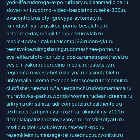
york-life.ru
doroga-expo.ru
ribery.ru
cleanmedicine.ru
slovar-ivrit.ru
porno-video-besplatno.ru
seks-365.ru
ovucontrol.ru
sloty-igrovyye-avtomaty.ru
ru-industriya.ru
russkoe-porno-besplatno.ru
belgorod-day.ru
digilith.ru
pichkurovlab.ru
medic-today.ru
taksu.ru
comp123.ru
don-ykt.ru
teensvoice.ru
imgsharing.ru
domashnee-porno.ru
eva-elfie.ru
foto-tur.ru
biz-doska.ru
metropoltravel.ru
veslo-i-yakor.ru
borodino-media.ru
rostotsky.ru
regionufa.ru
weiss-bet.ru
zaryna.ru
casinotablet.ru
universalia.ru
remont-mebeli-moscow.ru
termomur.ru
clubfisher.ru
remstirufa.ru
erdamchi.ru
doramamama.ru
muraviovka-park.ru
worldofwoman.ru
clean-dreams.ru
arkrym.ru
kristinita.ru
dircomputer.ru
healthenter.ru
textexperts.ru
pivnaya-kruzhka.ru
kinofilmy-2021.ru
demolalapaluza.ru
tanyavanya.ru
remstir-tolyatti.ru
msdip.ru
jdol.ru
sokolovr.ru
newtech-spb.ru
rezemkleim.ru
massage-tai.ru
seonub.ru
zvonitut.ru