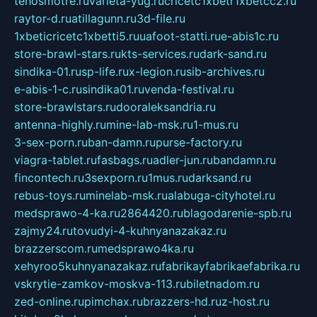
tehosmotre.ru
varieta-yug.ru
cricetc1xbetr1xbetcc2.ru
raytor-d.ru
atillagunn.ru
3d-file.ru
1xbeticricetc1xbetti5.ru
uafoot-statti.ru
e-abis1c.ru
store-brawl-stars.ru
kts-services.ru
dark-sand.ru
sindika-01.ru
sp-life.ru
x-legion.ru
sib-archives.ru
e-abis-1-c.ru
sindika01.ru
venda-festival.ru
store-brawlstars.ru
dooraleksandria.ru
antenna-highly.ru
mine-lab-msk.ru
1-mus.ru
3-sex-porn.ru
ban-damn.ru
purse-factory.ru
viagra-tablet.ru
fasbags.ru
adler-jun.ru
bandamn.ru
fincontech.ru
3sexporn.ru
1mus.ru
darksand.ru
rebus-toys.ru
minelab-msk.ru
alabuga-cityhotel.ru
medsprawo-4-ka.ru
2864420.ru
blagodarenie-spb.ru
zajmy24.ru
tovudyi-4-kuhnyanazakaz.ru
brazzerscom.ru
medsprawo4ka.ru
xehyroo5kuhnyanazakaz.ru
fabrikayfabrikaefabrika.ru
vskrytie-zamkov-moskva-113.ru
biletnadom.ru
zed-online.ru
pimchax.ru
brazzers-hd.ru
z-host.ru