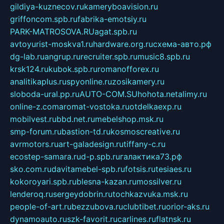
gildiya-kuznecov.ru
kameryboavision.ru
griffoncom.spb.ru
fabrika-emotsiy.ru
PARK-MATROSOVA.RU
agat.spb.ru
avtoyurist-moskva1.ru
hardware.org.ru
схема-авто.рф
dg-lab.ru
angrup.ru
recruiter.spb.ru
music8.spb.ru
krsk124.ru
kubok.spb.ru
romanofforex.ru
analitikaplus.ru
spyonline.ru
zosikamery.ru
sloboda-ural.pp.ru
AUTO-COM.SU
hohota.net
alimy.ru
online-z.com
aromat-vostoka.ru
otdelkaexp.ru
mobilvest.ru
bbd.net.ru
mebelshop.msk.ru
smp-forum.ru
bastion-td.ru
kosmoscreative.ru
avrmotors.ru
art-galadesign.ru
tiffany-c.ru
ecostep-samara.ru
d-p.spb.ru
галактика73.рф
sko.com.ru
davitamebel-spb.ru
fotsis.ru
tesiaes.ru
kokoroyari.spb.ru
blesna-kazan.ru
mossilver.ru
lenderoq.ru
sergeydobrin.ru
tochkazvuka.msk.ru
people-of-art.ru
bezzubova.ru
clubtibet.ru
orior-aks.ru
dynamoauto.ru
szk-favorit.ru
carlines.ru
flatnsk.ru