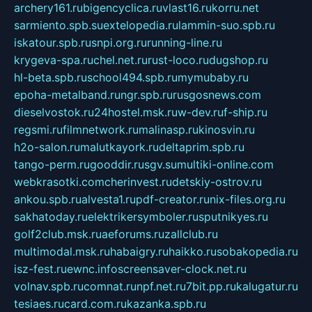
archery161.ru
bigencyclica.ru
vlast16.ru
korru.net
sarmiento.spb.su
extelopedia.ru
lammin-suo.spb.ru
iskatour.spb.ru
snpi.org.ru
running-line.ru
krygeva-spa.ru
chel.net.ru
rust-loco.ru
dugshop.ru
hl-beta.spb.ru
school494.spb.ru
mymubaby.ru
epoha-metalband.ru
ngr.spb.ru
rusgosnews.com
dieselvostok.ru
24hostel.msk.ru
w-dev.ru
f-ship.ru
regsmi.ru
filmnetwork.ru
malinasp.ru
kinosvin.ru
h2o-salon.ru
malutkayork.ru
deltaprim.spb.ru
tango-perm.ru
gooddir.ru
sgv.su
multiki-online.com
webkrasotki.com
cherinvest.ru
detskiy-ostrov.ru
ankou.spb.ru
alvesta1.ru
pdf-creator.ru
nix-files.org.ru
sakhatoday.ru
elektrikersymboler.ru
sputnikyes.ru
golf2club.msk.ru
aeforums.ru
zallclub.ru
multimodal.msk.ru
habaigry.ru
haikko.ru
sobakopedia.ru
isz-fest.ru
ewnc.info
screensaver-clock.net.ru
volnav.spb.ru
comnat.ru
npf.net.ru
7bit.pp.ru
kalugatur.ru
tesiaes.ru
card.com.ru
kazanka.spb.ru