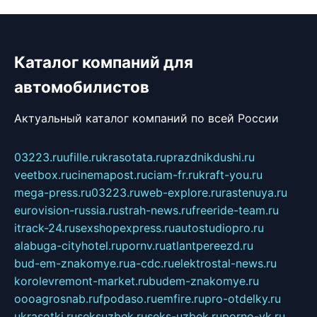
Каталог компаний для
автомобилистов
Актуальный каталог компаний по всей России
03223.ru
ufille.ru
krasotata.ru
prazdnikdushi.ru
veetbox.ru
cinemapost.ru
ciam-fr.ru
kraft-you.ru
mega-press.ru
03223.ru
web-explore.ru
rastenuya.ru
eurovision-russia.ru
strah-news.ru
freeride-team.ru
itrack-24.ru
sexshopexpress.ru
autostudiopro.ru
alabuga-cityhotel.ru
pornv.ru
atlantpereezd.ru
bud-em-znakomye.ru
a-cdc.ru
elektrostal-news.ru
korolevremont-market.ru
budem-znakomye.ru
oooagrosnab.ru
fpodaso.ru
emfire.ru
pro-otdelky.ru
ukrasotki.ru
seksuzbek.ru
seks-uzbek.ru
porno-vk.ru