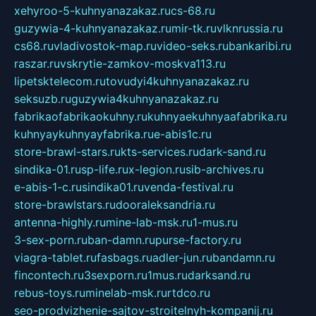
xehyroo-5-kuhnyanazakaz.ru
cs-68.ru
guzywia-4-kuhnyanazakaz.ru
mir-tk.ru
vlknrussia.ru
cs68.ru
vladivostok-map.ru
video-seks.ru
bankaribi.ru
raszar.ru
vskrytie-zamkov-moskva113.ru
lipetsktelecom.ru
tovudyi4kuhnyanazakaz.ru
seksuzb.ru
guzywia4kuhnyanazakaz.ru
fabrikaofabrikaokuhny.ru
kuhnyaekuhnyaafabrika.ru
kuhnyaykuhnyayfabrika.ru
e-abis1c.ru
store-brawl-stars.ru
kts-services.ru
dark-sand.ru
sindika-01.ru
sp-life.ru
x-legion.ru
sib-archives.ru
e-abis-1-c.ru
sindika01.ru
venda-festival.ru
store-brawlstars.ru
dooraleksandria.ru
antenna-highly.ru
mine-lab-msk.ru
1-mus.ru
3-sex-porn.ru
ban-damn.ru
purse-factory.ru
viagra-tablet.ru
fasbags.ru
adler-jun.ru
bandamn.ru
fincontech.ru
3sexporn.ru
1mus.ru
darksand.ru
rebus-toys.ru
minelab-msk.ru
rtdco.ru
seo-prodvizhenie-sajtov-stroitelnyh-kompanij.ru