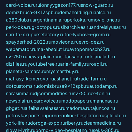
card-voice.ru
rulonnyygazon177.ru
snow-guard.ru
domizbrusa-9x12spb.ru
demaholding.ru
aalse.ru
a380club.ru
argentinamia.ru
perkoka.ru
movie-one.ru
perk-oka.ru
g-octopus.ru
sibarchives.ru
andreislyusar.ru
naruto-x.ru
pursefactory.ru
tor-lyubov-i-grom.ru
spayderhed-2022.ru
movieone.ru
evro-dez.ru
webamator.ru
ma-absolut1.ru
avtopomosch27.ru
nv-750.ru
news-plain.ru
nertansaga.ru
delanalad.ru
dizfiles.ru
youtubefree.ru
aria-family.ru
roadli.ru
planeta-samara.ru
mysmartbuy.ru
matrasy-kemerovo.ru
ashanet.ru
trade-farm.ru
dotcustoms.ru
domizbrusa9x12spb.ru
autodamp.ru
narasimha.ru
djcommodities.ru
nv750.ru
x-ton.ru
newsplain.ru
cardvoice.ru
modopaper.ru
manunae.ru
gbget.ru
alfeihavsalnassr.ru
madoma.ru
tajuncos.ru
petrovkasports.ru
porno-online-besplatno.ru
splclub.ru
york-life.ru
doroga-expo.ru
ribery.ru
cleanmedicine.ru
slovar-ivrit.ru
porno-video-besplatno.ru
seks-365.ru