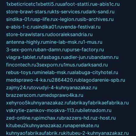
1xbeticricetc1xbetti5.ru
uafoot-statti.ru
e-abis1c.ru
store-brawl-stars.ru
kts-services.ru
dark-sand.ru
sindika-01.ru
sp-life.ru
x-legion.ru
sib-archives.ru
e-abis-1-c.ru
sindika01.ru
venda-festival.ru
store-brawlstars.ru
dooraleksandria.ru
antenna-highly.ru
mine-lab-msk.ru
1-mus.ru
3-sex-porn.ru
ban-damn.ru
purse-factory.ru
viagra-tablet.ru
fasbags.ru
adler-jun.ru
bandamn.ru
fincontech.ru
3sexporn.ru
1mus.ru
darksand.ru
rebus-toys.ru
minelab-msk.ru
alabuga-cityhotel.ru
medsprawo-4-ka.ru
2864420.ru
blagodarenie-spb.ru
zajmy24.ru
tovudyi-4-kuhnyanazakaz.ru
brazzerscom.ru
medsprawo4ka.ru
xehyroo5kuhnyanazakaz.ru
fabrikayfabrikaefabrika.ru
vskrytie-zamkov-moskva-113.ru
biletnadom.ru
zed-online.ru
pimchax.ru
brazzers-hd.ru
z-host.ru
kitubeu2kuhnyanazakaz.ru
naperekate.ru
kuhnyaofabrikaufabrik.ru
kitubeu-2-kuhnyanazakaz.ru