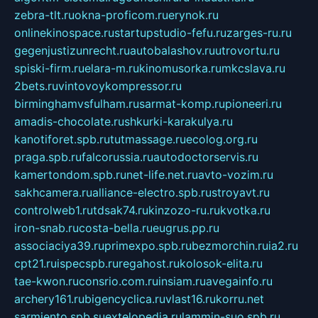
zebra-tlt.ru
okna-proficom.ru
erynok.ru
onlinekinospace.ru
startupstudio-fefu.ru
zarges-ru.ru
gegenjustizunrecht.ru
autobalashov.ru
utrovortu.ru
spiski-firm.ru
elara-m.ru
kinomusorka.ru
mkcslava.ru
2bets.ru
vintovoykompressor.ru
birminghamvsfulham.ru
sarmat-komp.ru
pioneeri.ru
amadis-chocolate.ru
shkurki-karakulya.ru
kanotiforet.spb.ru
tutmassage.ru
ecolog.org.ru
praga.spb.ru
falcorussia.ru
autodoctorservis.ru
kamertondom.spb.ru
net-life.net.ru
avto-vozim.ru
sakhcamera.ru
alliance-electro.spb.ru
stroyavt.ru
controlweb1.ru
tdsak74.ru
kinzozo-ru.ru
kvotka.ru
iron-snab.ru
costa-bella.ru
eugrus.pp.ru
associaciya39.ru
primexpo.spb.ru
bezmorchin.ru
ia2.ru
cpt21.ru
ispecspb.ru
regahost.ru
kolosok-elita.ru
tae-kwon.ru
consrio.com.ru
insiam.ru
avegainfo.ru
archery161.ru
bigencyclica.ru
vlast16.ru
korru.net
sarmiento.spb.su
extelopedia.ru
lammin-suo.spb.ru