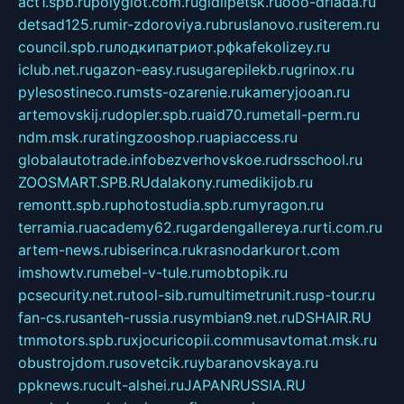
act1.spb.ru
polyglot.com.ru
gidlipetsk.ru
ooo-driada.ru
detsad125.ru
mir-zdoroviya.ru
bruslanovo.ru
siterem.ru
council.spb.ru
лодкипатриот.рф
kafekolizey.ru
iclub.net.ru
gazon-easy.ru
sugarepilekb.ru
grinox.ru
pylesostineco.ru
msts-ozarenie.ru
kameryjooan.ru
artemovskij.ru
dopler.spb.ru
aid70.ru
metall-perm.ru
ndm.msk.ru
ratingzooshop.ru
apiaccess.ru
globalautotrade.info
bezverhovskoe.ru
drsschool.ru
ZOOSMART.SPB.RU
dalakony.ru
medikijob.ru
remontt.spb.ru
photostudia.spb.ru
myragon.ru
terramia.ru
academy62.ru
gardengallereya.ru
rti.com.ru
artem-news.ru
biserinca.ru
krasnodarkurort.com
imshowtv.ru
mebel-v-tule.ru
mobtopik.ru
pcsecurity.net.ru
tool-sib.ru
multimetrunit.ru
sp-tour.ru
fan-cs.ru
santeh-russia.ru
symbian9.net.ru
DSHAIR.RU
tmmotors.spb.ru
xjocuricopii.com
musavtomat.msk.ru
obustrojdom.ru
sovetcik.ru
ybaranovskaya.ru
ppknews.ru
cult-alshei.ru
JAPANRUSSIA.RU