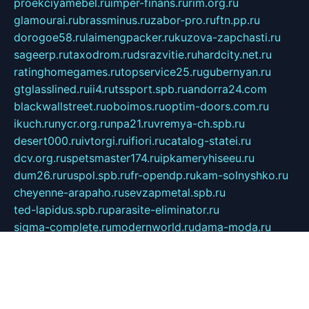
proekciyamebel.ru
imper-finans.ru
rim.org.ru
glamourai.ru
brassminus.ru
zabor-pro.ru
ftn.pp.ru
dorogoe58.ru
laimengpacker.ru
kuzova-zapchasti.ru
sageerp.ru
taxodrom.ru
dsrazvitie.ru
hardcity.net.ru
ratinghomegames.ru
topservice25.ru
gubernyan.ru
gtglasslined.ru
ii4.ru
tssport.spb.ru
andorra24.com
blackwallstreet.ru
oboimos.ru
optim-doors.com.ru
ikuch.ru
nycr.org.ru
npa21.ru
vremya-ch.spb.ru
desert000.ru
ivtorgi.ru
ifiori.ru
catalog-statei.ru
dcv.org.ru
spetsmaster174.ru
ipkameryhiseeu.ru
dum26.ru
ruspol.spb.ru
fr-opendp.ru
kam-solnyshko.ru
cheyenne-arapaho.ru
sevzapmetal.spb.ru
ted-lapidus.spb.ru
parasite-eliminator.ru
sigma-complete.ru
modernworld.ru
dama-moda.ru
eholot-group.ru
sk-nvkz.ru
DRONGOLD.RU
democratia2.ru
i-farmer.ru
mass-sport.org
jablonex.spb.ru
bookmess.ru
linkword.ru
refineua.com.ru
cs-spec.net.ru
altay-mebel.ru