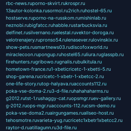
rbc-news.ru
porno-skvirt.ru
krospr.ru
13autor-kolonka.ru
sormol.ru
2rich.ru
hostel-65.ru
hostserve.ru
porno-na-russkom.ru
mishinlab.ru
neznobi.ru
bigfatcc.ru
habble.ru
starbucksvia.ru
delfinet.ru
silvernano.ru
elestal.ru
vektor-doroga.ru
velotrenajery.ru
pronso54.ru
lenasever.ru
lovinskix.ru
show-pets.ru
smartnews03.ru
discofoxworld.ru
miraclecoon.ru
pongup.ru
hostel65.ru
liura.ru
glasspb.ru
firehunters.ru
gribowo.ru
gnalis.ru
bulkitula.ru
hometown-france.ru
1-xbeticricetc-1-xbetti-5.ru
shop-garena.ru
cricetc-1-xbetr-1-xbetcc-2.ru
one-life-story.ru
top-halyava.ru
accounts112.ru
poka-vse-doma-2.ru
3-d-file.ru
hahahaharms.ru
g2012.ru
tst-1.ru
shaggy-cat.ru
opsmgr.ru
ev-gallery.ru
g-2012.ru
ops-mgr.ru
accounts-112.ru
csm-demo.ru
poka-vse-doma2.ru
airgungames.ru
allseo-host.ru
tehosmotre.ru
varieta-yug.ru
cricetc1xbetr1xbetcc2.ru
raytor-d.ru
atillagunn.ru
3d-file.ru