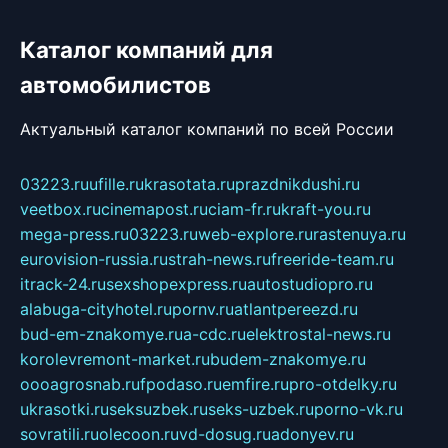
Каталог компаний для
автомобилистов
Актуальный каталог компаний по всей России
03223.ru
ufille.ru
krasotata.ru
prazdnikdushi.ru
veetbox.ru
cinemapost.ru
ciam-fr.ru
kraft-you.ru
mega-press.ru
03223.ru
web-explore.ru
rastenuya.ru
eurovision-russia.ru
strah-news.ru
freeride-team.ru
itrack-24.ru
sexshopexpress.ru
autostudiopro.ru
alabuga-cityhotel.ru
pornv.ru
atlantpereezd.ru
bud-em-znakomye.ru
a-cdc.ru
elektrostal-news.ru
korolevremont-market.ru
budem-znakomye.ru
oooagrosnab.ru
fpodaso.ru
emfire.ru
pro-otdelky.ru
ukrasotki.ru
seksuzbek.ru
seks-uzbek.ru
porno-vk.ru
sovratili.ru
olecoon.ru
vd-dosug.ru
adonyev.ru