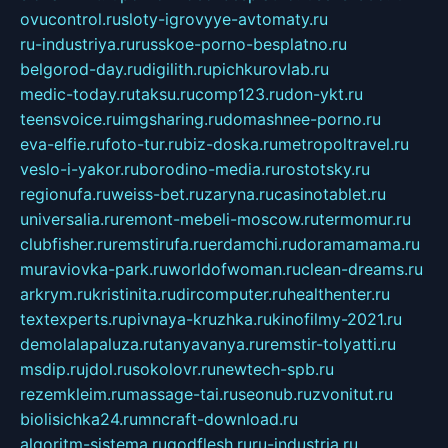
ovucontrol.ru
sloty-igrovyye-avtomaty.ru
ru-industriya.ru
russkoe-porno-besplatno.ru
belgorod-day.ru
digilith.ru
pichkurovlab.ru
medic-today.ru
taksu.ru
comp123.ru
don-ykt.ru
teensvoice.ru
imgsharing.ru
domashnee-porno.ru
eva-elfie.ru
foto-tur.ru
biz-doska.ru
metropoltravel.ru
veslo-i-yakor.ru
borodino-media.ru
rostotsky.ru
regionufa.ru
weiss-bet.ru
zaryna.ru
casinotablet.ru
universalia.ru
remont-mebeli-moscow.ru
termomur.ru
clubfisher.ru
remstirufa.ru
erdamchi.ru
doramamama.ru
muraviovka-park.ru
worldofwoman.ru
clean-dreams.ru
arkrym.ru
kristinita.ru
dircomputer.ru
healthenter.ru
textexperts.ru
pivnaya-kruzhka.ru
kinofilmy-2021.ru
demolalapaluza.ru
tanyavanya.ru
remstir-tolyatti.ru
msdip.ru
jdol.ru
sokolovr.ru
newtech-spb.ru
rezemkleim.ru
massage-tai.ru
seonub.ru
zvonitut.ru
biolisichka24.ru
mncraft-download.ru
algoritm-sistema.ru
godflesh.ru
ru-industria.ru