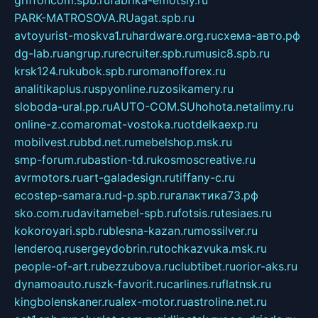
PARK-MATROSOVA.RU
agat.spb.ru
avtoyurist-moskva1.ru
hardware.org.ru
схема-авто.рф
dg-lab.ru
angrup.ru
recruiter.spb.ru
music8.spb.ru
krsk124.ru
kubok.spb.ru
romanofforex.ru
analitikaplus.ru
spyonline.ru
zosikamery.ru
sloboda-ural.pp.ru
AUTO-COM.SU
hohota.net
alimy.ru
online-z.com
aromat-vostoka.ru
otdelkaexp.ru
mobilvest.ru
bbd.net.ru
mebelshop.msk.ru
smp-forum.ru
bastion-td.ru
kosmoscreative.ru
avrmotors.ru
art-galadesign.ru
tiffany-c.ru
ecostep-samara.ru
d-p.spb.ru
галактика73.рф
sko.com.ru
davitamebel-spb.ru
fotsis.ru
tesiaes.ru
kokoroyari.spb.ru
blesna-kazan.ru
mossilver.ru
lenderoq.ru
sergeydobrin.ru
tochkazvuka.msk.ru
people-of-art.ru
bezzubova.ru
clubtibet.ru
orior-aks.ru
dynamoauto.ru
szk-favorit.ru
carlines.ru
flatnsk.ru
kingbolenskaner.ru
alex-motor.ru
astroline.net.ru