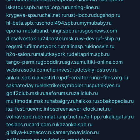
iskatour.spb.ru
snpi.org.ru
running-line.ru
krygeva-spa.ru
chel.net.ru
rust-loco.ru
dugshop.ru
hl-beta.spb.ru
school494.spb.ru
mymubaby.ru
epoha-metalband.ru
ngr.spb.ru
rusgosnews.com
dieselvostok.ru
24hostel.msk.ru
w-dev.ru
f-ship.ru
regsmi.ru
filmnetwork.ru
malinasp.ru
kinosvin.ru
h2o-salon.ru
malutkayork.ru
deltaprim.spb.ru
tango-perm.ru
gooddir.ru
sgv.su
multiki-online.com
webkrasotki.com
cherinvest.ru
detskiy-ostrov.ru
ankou.spb.ru
alvesta1.ru
pdf-creator.ru
nix-files.org.ru
sakhatoday.ru
elektrikersymboler.ru
sputnikyes.ru
golf2club.msk.ru
aeforums.ru
zallclub.ru
multimodal.msk.ru
habaigry.ru
haikko.ru
sobakopedia.ru
isz-fest.ru
ewnc.info
screensaver-clock.net.ru
volnav.spb.ru
comnat.ru
npf.net.ru
7bit.pp.ru
kalugatur.ru
tesiaes.ru
card.com.ru
kazanka.spb.ru
gildiya-kuznecov.ru
kameryboavision.ru
griffoncom.spb.ru
fabrika-emotsiy.ru