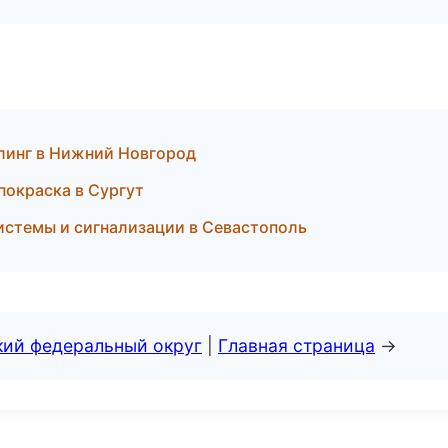
линг в Нижний Новгород
 покраска в Сургут
истемы и сигнализации в Севастополь
кий федеральный округ
|
Главная страница
→