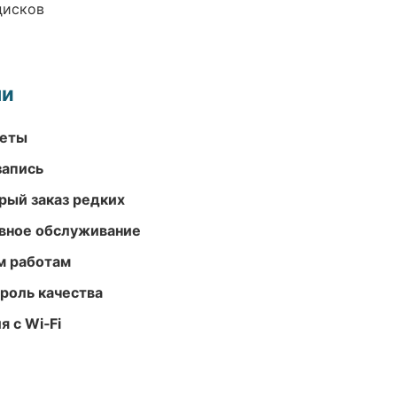
дисков
ми
меты
запись
рый заказ редких
вное обслуживание
м работам
роль качества
 с Wi‑Fi