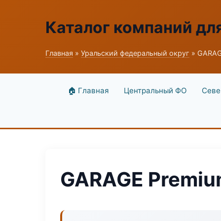
Каталог компаний дл
Главная
»
Уральский федеральный округ
» GARAG
🏠 Главная
Центральный ФО
Севе
GARAGE Premiu