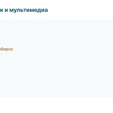
к и мультимедиа
ибирск