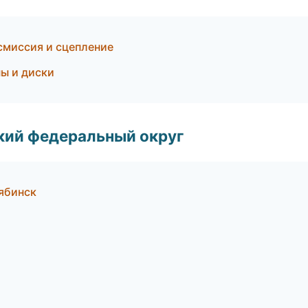
смиссия и сцепление
ны и диски
ский федеральный округ
лябинск