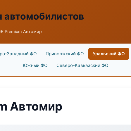
я автомобилистов
E Premium Автомир
ро-Западный ФО
Приволжский ФО
Уральский ФО
Южный ФО
Северо-Кавказский ФО
m Автомир