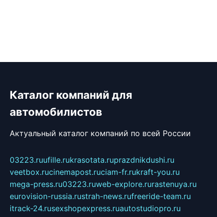
Каталог компаний для
автомобилистов
Актуальный каталог компаний по всей России
03223.ru
ufille.ru
krasotata.ru
prazdnikdushi.ru
veetbox.ru
cinemapost.ru
ciam-fr.ru
kraft-you.ru
mega-press.ru
03223.ru
web-explore.ru
rastenuya.ru
eurovision-russia.ru
strah-news.ru
freeride-team.ru
itrack-24.ru
sexshopexpress.ru
autostudiopro.ru