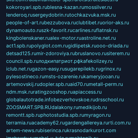
kokoroyari.spb.ru
blesna-kazan.ru
mossilver.ru
lenderoq.ru
sergeydobrin.ru
tochkazvuka.msk.ru
people-of-art.ru
bezzubova.ru
clubtibet.ru
orior-aks.ru
dynamoauto.ru
szk-favorit.ru
carlines.ru
flatnsk.ru
kingbolenskaner.ru
alex-motor.ru
astroline.net.ru
act1.spb.ru
polyglot.com.ru
gidlipetsk.ru
ooo-driada.ru
detsad125.ru
mir-zdoroviya.ru
bruslanovo.ru
siterem.ru
council.spb.ru
лодкипатриот.рф
kafekolizey.ru
iclub.net.ru
gazon-easy.ru
sugarepilekb.ru
grinox.ru
pylesostineco.ru
msts-ozarenie.ru
kameryjooan.ru
artemovskij.ru
dopler.spb.ru
aid70.ru
metall-perm.ru
ndm.msk.ru
ratingzooshop.ru
apiaccess.ru
globalautotrade.info
bezverhovskoe.ru
drsschool.ru
ZOOSMART.SPB.RU
dalakony.ru
medikijob.ru
remontt.spb.ru
photostudia.spb.ru
myragon.ru
terramia.ru
academy62.ru
gardengallereya.ru
rti.com.ru
artem-news.ru
biserinca.ru
krasnodarkurort.com
imshowtv.ru
mebel-v-tule.ru
mobtopik.ru