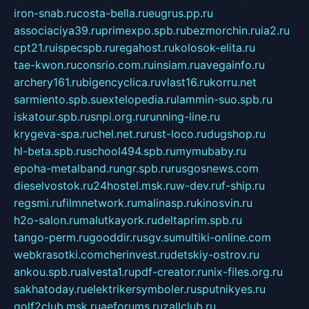
iron-snab.ru
costa-bella.ru
eugrus.pp.ru
associaciya39.ru
primexpo.spb.ru
bezmorchin.ru
ia2.ru
cpt21.ru
ispecspb.ru
regahost.ru
kolosok-elita.ru
tae-kwon.ru
consrio.com.ru
insiam.ru
avegainfo.ru
archery161.ru
bigencyclica.ru
vlast16.ru
korru.net
sarmiento.spb.su
extelopedia.ru
lammin-suo.spb.ru
iskatour.spb.ru
snpi.org.ru
running-line.ru
krygeva-spa.ru
chel.net.ru
rust-loco.ru
dugshop.ru
hl-beta.spb.ru
school494.spb.ru
mymubaby.ru
epoha-metalband.ru
ngr.spb.ru
rusgosnews.com
dieselvostok.ru
24hostel.msk.ru
w-dev.ru
f-ship.ru
regsmi.ru
filmnetwork.ru
malinasp.ru
kinosvin.ru
h2o-salon.ru
malutkayork.ru
deltaprim.spb.ru
tango-perm.ru
gooddir.ru
sgv.su
multiki-online.com
webkrasotki.com
cherinvest.ru
detskiy-ostrov.ru
ankou.spb.ru
alvesta1.ru
pdf-creator.ru
nix-files.org.ru
sakhatoday.ru
elektrikersymboler.ru
sputnikyes.ru
golf2club.msk.ru
aeforums.ru
zallclub.ru