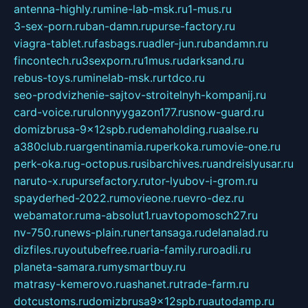
antenna-highly.ru
mine-lab-msk.ru
1-mus.ru
3-sex-porn.ru
ban-damn.ru
purse-factory.ru
viagra-tablet.ru
fasbags.ru
adler-jun.ru
bandamn.ru
fincontech.ru
3sexporn.ru
1mus.ru
darksand.ru
rebus-toys.ru
minelab-msk.ru
rtdco.ru
seo-prodvizhenie-sajtov-stroitelnyh-kompanij.ru
card-voice.ru
rulonnyygazon177.ru
snow-guard.ru
domizbrusa-9x12spb.ru
demaholding.ru
aalse.ru
a380club.ru
argentinamia.ru
perkoka.ru
movie-one.ru
perk-oka.ru
g-octopus.ru
sibarchives.ru
andreislyusar.ru
naruto-x.ru
pursefactory.ru
tor-lyubov-i-grom.ru
spayderhed-2022.ru
movieone.ru
evro-dez.ru
webamator.ru
ma-absolut1.ru
avtopomosch27.ru
nv-750.ru
news-plain.ru
nertansaga.ru
delanalad.ru
dizfiles.ru
youtubefree.ru
aria-family.ru
roadli.ru
planeta-samara.ru
mysmartbuy.ru
matrasy-kemerovo.ru
ashanet.ru
trade-farm.ru
dotcustoms.ru
domizbrusa9x12spb.ru
autodamp.ru