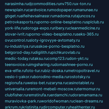
narasimha.ru
djcommodities.ru
nv750.ru
x-ton.ru
newsplain.ru
cardvoice.ru
modopaper.ru
manunae.ru
gbget.ru
alfeihavsalnassr.ru
madoma.ru
tajuncos.ru
petrovkasports.ru
porno-online-besplatno.ru
splclub.ru
york-life.ru
doroga-expo.ru
ribery.ru
cleanmedicine.ru
slovar-ivrit.ru
porno-video-besplatno.ru
seks-365.ru
ovucontrol.ru
sloty-igrovyye-avtomaty.ru
ru-industriya.ru
russkoe-porno-besplatno.ru
belgorod-day.ru
digilith.ru
pichkurovlab.ru
medic-today.ru
taksu.ru
comp123.ru
don-ykt.ru
teensvoice.ru
imgsharing.ru
domashnee-porno.ru
eva-elfie.ru
foto-tur.ru
biz-doska.ru
metropoltravel.ru
veslo-i-yakor.ru
borodino-media.ru
rostotsky.ru
regionufa.ru
weiss-bet.ru
zaryna.ru
casinotablet.ru
universalia.ru
remont-mebeli-moscow.ru
termomur.ru
clubfisher.ru
remstirufa.ru
erdamchi.ru
doramamama.ru
muraviovka-park.ru
worldofwoman.ru
clean-dreams.ru
arkrym.ru
kristinita.ru
dircomputer.ru
healthenter.ru