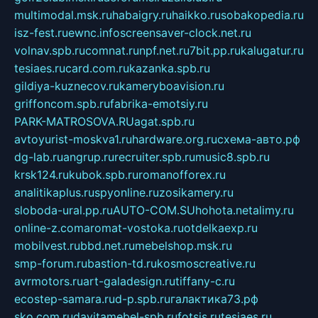
multimodal.msk.ru
habaigry.ru
haikko.ru
sobakopedia.ru
isz-fest.ru
ewnc.info
screensaver-clock.net.ru
volnav.spb.ru
comnat.ru
npf.net.ru
7bit.pp.ru
kalugatur.ru
tesiaes.ru
card.com.ru
kazanka.spb.ru
gildiya-kuznecov.ru
kameryboavision.ru
griffoncom.spb.ru
fabrika-emotsiy.ru
PARK-MATROSOVA.RU
agat.spb.ru
avtoyurist-moskva1.ru
hardware.org.ru
схема-авто.рф
dg-lab.ru
angrup.ru
recruiter.spb.ru
music8.spb.ru
krsk124.ru
kubok.spb.ru
romanofforex.ru
analitikaplus.ru
spyonline.ru
zosikamery.ru
sloboda-ural.pp.ru
AUTO-COM.SU
hohota.net
alimy.ru
online-z.com
aromat-vostoka.ru
otdelkaexp.ru
mobilvest.ru
bbd.net.ru
mebelshop.msk.ru
smp-forum.ru
bastion-td.ru
kosmoscreative.ru
avrmotors.ru
art-galadesign.ru
tiffany-c.ru
ecostep-samara.ru
d-p.spb.ru
галактика73.рф
sko.com.ru
davitamebel-spb.ru
fotsis.ru
tesiaes.ru