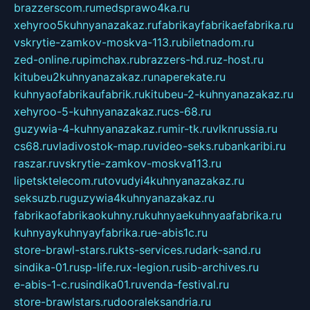
brazzerscom.ru
medsprawo4ka.ru
xehyroo5kuhnyanazakaz.ru
fabrikayfabrikaefabrika.ru
vskrytie-zamkov-moskva-113.ru
biletnadom.ru
zed-online.ru
pimchax.ru
brazzers-hd.ru
z-host.ru
kitubeu2kuhnyanazakaz.ru
naperekate.ru
kuhnyaofabrikaufabrik.ru
kitubeu-2-kuhnyanazakaz.ru
xehyroo-5-kuhnyanazakaz.ru
cs-68.ru
guzywia-4-kuhnyanazakaz.ru
mir-tk.ru
vlknrussia.ru
cs68.ru
vladivostok-map.ru
video-seks.ru
bankaribi.ru
raszar.ru
vskrytie-zamkov-moskva113.ru
lipetsktelecom.ru
tovudyi4kuhnyanazakaz.ru
seksuzb.ru
guzywia4kuhnyanazakaz.ru
fabrikaofabrikaokuhny.ru
kuhnyaekuhnyaafabrika.ru
kuhnyaykuhnyayfabrika.ru
e-abis1c.ru
store-brawl-stars.ru
kts-services.ru
dark-sand.ru
sindika-01.ru
sp-life.ru
x-legion.ru
sib-archives.ru
e-abis-1-c.ru
sindika01.ru
venda-festival.ru
store-brawlstars.ru
dooraleksandria.ru