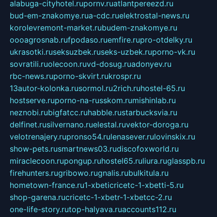
alabuga-cityhotel.ru
pornv.ru
atlantpereezd.ru
bud-em-znakomye.ru
a-cdc.ru
elektrostal-news.ru
korolevremont-market.ru
budem-znakomye.ru
oooagrosnab.ru
fpodaso.ru
emfire.ru
pro-otdelky.ru
ukrasotki.ru
seksuzbek.ru
seks-uzbek.ru
porno-vk.ru
sovratili.ru
olecoon.ru
vd-dosug.ru
adonyev.ru
rbc-news.ru
porno-skvirt.ru
krospr.ru
13autor-kolonka.ru
sormol.ru
2rich.ru
hostel-65.ru
hostserve.ru
porno-na-russkom.ru
mishinlab.ru
neznobi.ru
bigfatcc.ru
habble.ru
starbucksvia.ru
delfinet.ru
silvernano.ru
elestal.ru
vektor-doroga.ru
velotrenajery.ru
pronso54.ru
lenasever.ru
lovinskix.ru
show-pets.ru
smartnews03.ru
discofoxworld.ru
miraclecoon.ru
pongup.ru
hostel65.ru
liura.ru
glasspb.ru
firehunters.ru
gribowo.ru
gnalis.ru
bulkitula.ru
hometown-france.ru
1-xbeticricetc-1-xbetti-5.ru
shop-garena.ru
cricetc-1-xbetr-1-xbetcc-2.ru
one-life-story.ru
top-halyava.ru
accounts112.ru