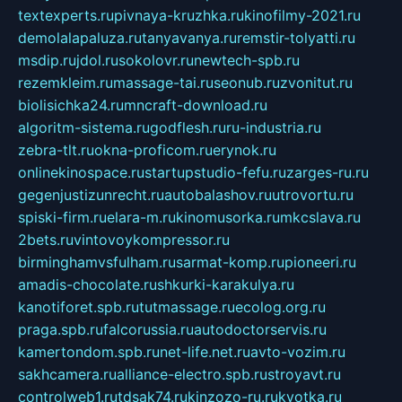
textexperts.ru
pivnaya-kruzhka.ru
kinofilmy-2021.ru
demolalapaluza.ru
tanyavanya.ru
remstir-tolyatti.ru
msdip.ru
jdol.ru
sokolovr.ru
newtech-spb.ru
rezemkleim.ru
massage-tai.ru
seonub.ru
zvonitut.ru
biolisichka24.ru
mncraft-download.ru
algoritm-sistema.ru
godflesh.ru
ru-industria.ru
zebra-tlt.ru
okna-proficom.ru
erynok.ru
onlinekinospace.ru
startupstudio-fefu.ru
zarges-ru.ru
gegenjustizunrecht.ru
autobalashov.ru
utrovortu.ru
spiski-firm.ru
elara-m.ru
kinomusorka.ru
mkcslava.ru
2bets.ru
vintovoykompressor.ru
birminghamvsfulham.ru
sarmat-komp.ru
pioneeri.ru
amadis-chocolate.ru
shkurki-karakulya.ru
kanotiforet.spb.ru
tutmassage.ru
ecolog.org.ru
praga.spb.ru
falcorussia.ru
autodoctorservis.ru
kamertondom.spb.ru
net-life.net.ru
avto-vozim.ru
sakhcamera.ru
alliance-electro.spb.ru
stroyavt.ru
controlweb1.ru
tdsak74.ru
kinzozo-ru.ru
kvotka.ru