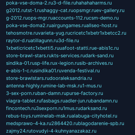
poka-vse-doma-2.ru
3-d-file.ru
hahahaharms.ru
g2012.ru
tst-1.ru
shaggy-cat.ru
opsmgr.ru
ev-gallery.ru
g-2012.ru
ops-mgr.ru
accounts-112.ru
csm-demo.ru
poka-vse-doma2.ru
airgungames.ru
allseo-host.ru
tehosmotre.ru
varieta-yug.ru
cricetc1xbetr1xbetcc2.ru
raytor-d.ru
atillagunn.ru
3d-file.ru
1xbeticricetc1xbetti5.ru
uafoot-statti.ru
e-abis1c.ru
store-brawl-stars.ru
kts-services.ru
dark-sand.ru
sindika-01.ru
sp-life.ru
x-legion.ru
sib-archives.ru
e-abis-1-c.ru
sindika01.ru
venda-festival.ru
store-brawlstars.ru
dooraleksandria.ru
antenna-highly.ru
mine-lab-msk.ru
1-mus.ru
3-sex-porn.ru
ban-damn.ru
purse-factory.ru
viagra-tablet.ru
fasbags.ru
adler-jun.ru
bandamn.ru
fincontech.ru
3sexporn.ru
1mus.ru
darksand.ru
rebus-toys.ru
minelab-msk.ru
alabuga-cityhotel.ru
medsprawo-4-ka.ru
2864420.ru
blagodarenie-spb.ru
zajmy24.ru
tovudyi-4-kuhnyanazakaz.ru