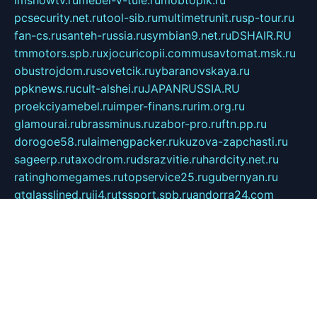
pcsecurity.net.ru
tool-sib.ru
multimetrunit.ru
sp-tour.ru
fan-cs.ru
santeh-russia.ru
symbian9.net.ru
DSHAIR.RU
tmmotors.spb.ru
xjocuricopii.com
musavtomat.msk.ru
obustrojdom.ru
sovetcik.ru
ybaranovskaya.ru
ppknews.ru
cult-alshei.ru
JAPANRUSSIA.RU
proekciyamebel.ru
imper-finans.ru
rim.org.ru
glamourai.ru
brassminus.ru
zabor-pro.ru
ftn.pp.ru
dorogoe58.ru
laimengpacker.ru
kuzova-zapchasti.ru
sageerp.ru
taxodrom.ru
dsrazvitie.ru
hardcity.net.ru
ratinghomegames.ru
topservice25.ru
gubernyan.ru
gtglasslined.ru
ii4.ru
tssport.spb.ru
andorra24.com
blackwallstreet.ru
oboimos.ru
optim-doors.com.ru
ikuch.ru
nycr.org.ru
npa21.ru
vremya-ch.spb.ru
desert000.ru
ivtorgi.ru
ifiori.ru
catalog-statei.ru
dcv.org.ru
spetsmaster174.ru
ipkameryhiseeu.ru
dum26.ru
ruspol.spb.ru
fr-opendp.ru
kam-solnyshko.ru
cheyenne-arapaho.ru
sevzapmetal.spb.ru