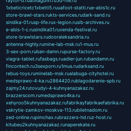
raytor-d.ru
atillagunn.ru
3d-file.ru
1xbeticricetc1xbetti5.ru
uafoot-statti.ru
e-abis1c.ru
store-brawl-stars.ru
kts-services.ru
dark-sand.ru
sindika-01.ru
sp-life.ru
x-legion.ru
sib-archives.ru
e-abis-1-c.ru
sindika01.ru
venda-festival.ru
store-brawlstars.ru
dooraleksandria.ru
antenna-highly.ru
mine-lab-msk.ru
1-mus.ru
3-sex-porn.ru
ban-damn.ru
purse-factory.ru
viagra-tablet.ru
fasbags.ru
adler-jun.ru
bandamn.ru
fincontech.ru
3sexporn.ru
1mus.ru
darksand.ru
rebus-toys.ru
minelab-msk.ru
alabuga-cityhotel.ru
medsprawo-4-ka.ru
2864420.ru
blagodarenie-spb.ru
zajmy24.ru
tovudyi-4-kuhnyanazakaz.ru
brazzerscom.ru
medsprawo4ka.ru
xehyroo5kuhnyanazakaz.ru
fabrikayfabrikaefabrika.ru
vskrytie-zamkov-moskva-113.ru
biletnadom.ru
zed-online.ru
pimchax.ru
brazzers-hd.ru
z-host.ru
kitubeu2kuhnyanazakaz.ru
naperekate.ru