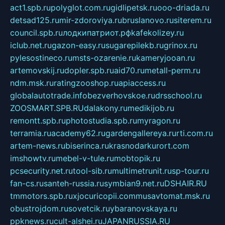
act1.spb.ru
polyglot.com.ru
gidlipetsk.ru
ooo-driada.ru
detsad125.ru
mir-zdoroviya.ru
bruslanovo.ru
siterem.ru
council.spb.ru
лодкипатриот.рф
kafekolizey.ru
iclub.net.ru
gazon-easy.ru
sugarepilekb.ru
grinox.ru
pylesostineco.ru
msts-ozarenie.ru
kameryjooan.ru
artemovskij.ru
dopler.spb.ru
aid70.ru
metall-perm.ru
ndm.msk.ru
ratingzooshop.ru
apiaccess.ru
globalautotrade.info
bezverhovskoe.ru
drsschool.ru
ZOOSMART.SPB.RU
dalakony.ru
medikijob.ru
remontt.spb.ru
photostudia.spb.ru
myragon.ru
terramia.ru
academy62.ru
gardengallereya.ru
rti.com.ru
artem-news.ru
biserinca.ru
krasnodarkurort.com
imshowtv.ru
mebel-v-tule.ru
mobtopik.ru
pcsecurity.net.ru
tool-sib.ru
multimetrunit.ru
sp-tour.ru
fan-cs.ru
santeh-russia.ru
symbian9.net.ru
DSHAIR.RU
tmmotors.spb.ru
xjocuricopii.com
musavtomat.msk.ru
obustrojdom.ru
sovetcik.ru
ybaranovskaya.ru
ppknews.ru
cult-alshei.ru
JAPANRUSSIA.RU