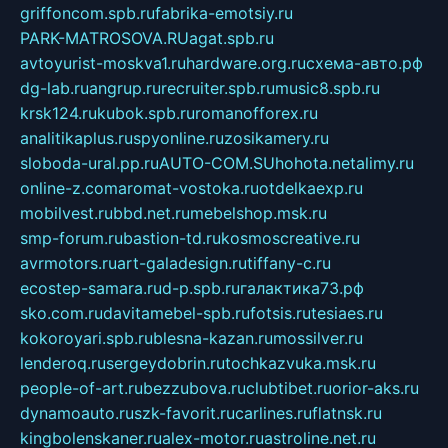
griffoncom.spb.ru
fabrika-emotsiy.ru
PARK-MATROSOVA.RU
agat.spb.ru
avtoyurist-moskva1.ru
hardware.org.ru
схема-авто.рф
dg-lab.ru
angrup.ru
recruiter.spb.ru
music8.spb.ru
krsk124.ru
kubok.spb.ru
romanofforex.ru
analitikaplus.ru
spyonline.ru
zosikamery.ru
sloboda-ural.pp.ru
AUTO-COM.SU
hohota.net
alimy.ru
online-z.com
aromat-vostoka.ru
otdelkaexp.ru
mobilvest.ru
bbd.net.ru
mebelshop.msk.ru
smp-forum.ru
bastion-td.ru
kosmoscreative.ru
avrmotors.ru
art-galadesign.ru
tiffany-c.ru
ecostep-samara.ru
d-p.spb.ru
галактика73.рф
sko.com.ru
davitamebel-spb.ru
fotsis.ru
tesiaes.ru
kokoroyari.spb.ru
blesna-kazan.ru
mossilver.ru
lenderoq.ru
sergeydobrin.ru
tochkazvuka.msk.ru
people-of-art.ru
bezzubova.ru
clubtibet.ru
orior-aks.ru
dynamoauto.ru
szk-favorit.ru
carlines.ru
flatnsk.ru
kingbolenskaner.ru
alex-motor.ru
astroline.net.ru