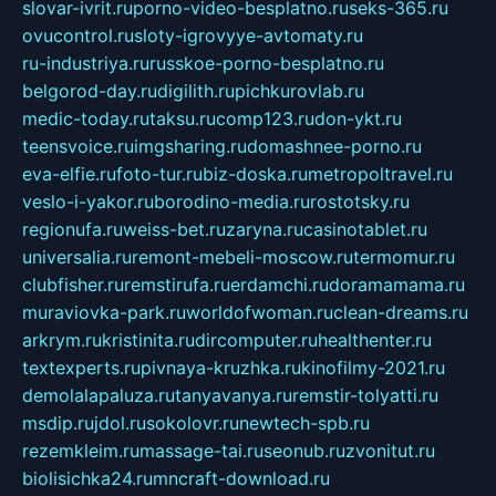
slovar-ivrit.ru
porno-video-besplatno.ru
seks-365.ru
ovucontrol.ru
sloty-igrovyye-avtomaty.ru
ru-industriya.ru
russkoe-porno-besplatno.ru
belgorod-day.ru
digilith.ru
pichkurovlab.ru
medic-today.ru
taksu.ru
comp123.ru
don-ykt.ru
teensvoice.ru
imgsharing.ru
domashnee-porno.ru
eva-elfie.ru
foto-tur.ru
biz-doska.ru
metropoltravel.ru
veslo-i-yakor.ru
borodino-media.ru
rostotsky.ru
regionufa.ru
weiss-bet.ru
zaryna.ru
casinotablet.ru
universalia.ru
remont-mebeli-moscow.ru
termomur.ru
clubfisher.ru
remstirufa.ru
erdamchi.ru
doramamama.ru
muraviovka-park.ru
worldofwoman.ru
clean-dreams.ru
arkrym.ru
kristinita.ru
dircomputer.ru
healthenter.ru
textexperts.ru
pivnaya-kruzhka.ru
kinofilmy-2021.ru
demolalapaluza.ru
tanyavanya.ru
remstir-tolyatti.ru
msdip.ru
jdol.ru
sokolovr.ru
newtech-spb.ru
rezemkleim.ru
massage-tai.ru
seonub.ru
zvonitut.ru
biolisichka24.ru
mncraft-download.ru