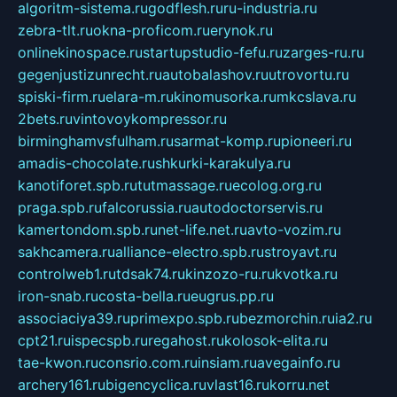
algoritm-sistema.ru
godflesh.ru
ru-industria.ru
zebra-tlt.ru
okna-proficom.ru
erynok.ru
onlinekinospace.ru
startupstudio-fefu.ru
zarges-ru.ru
gegenjustizunrecht.ru
autobalashov.ru
utrovortu.ru
spiski-firm.ru
elara-m.ru
kinomusorka.ru
mkcslava.ru
2bets.ru
vintovoykompressor.ru
birminghamvsfulham.ru
sarmat-komp.ru
pioneeri.ru
amadis-chocolate.ru
shkurki-karakulya.ru
kanotiforet.spb.ru
tutmassage.ru
ecolog.org.ru
praga.spb.ru
falcorussia.ru
autodoctorservis.ru
kamertondom.spb.ru
net-life.net.ru
avto-vozim.ru
sakhcamera.ru
alliance-electro.spb.ru
stroyavt.ru
controlweb1.ru
tdsak74.ru
kinzozo-ru.ru
kvotka.ru
iron-snab.ru
costa-bella.ru
eugrus.pp.ru
associaciya39.ru
primexpo.spb.ru
bezmorchin.ru
ia2.ru
cpt21.ru
ispecspb.ru
regahost.ru
kolosok-elita.ru
tae-kwon.ru
consrio.com.ru
insiam.ru
avegainfo.ru
archery161.ru
bigencyclica.ru
vlast16.ru
korru.net