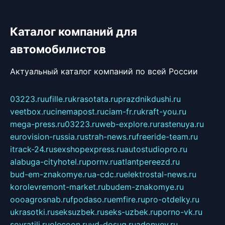
Каталог компаний для
автомобилистов
Актуальный каталог компаний по всей России
03223.ru
ufille.ru
krasotata.ru
prazdnikdushi.ru
veetbox.ru
cinemapost.ru
ciam-fr.ru
kraft-you.ru
mega-press.ru
03223.ru
web-explore.ru
rastenuya.ru
eurovision-russia.ru
strah-news.ru
freeride-team.ru
itrack-24.ru
sexshopexpress.ru
autostudiopro.ru
alabuga-cityhotel.ru
pornv.ru
atlantpereezd.ru
bud-em-znakomye.ru
a-cdc.ru
elektrostal-news.ru
korolevremont-market.ru
budem-znakomye.ru
oooagrosnab.ru
fpodaso.ru
emfire.ru
pro-otdelky.ru
ukrasotki.ru
seksuzbek.ru
seks-uzbek.ru
porno-vk.ru
sovratili.ru
olecoon.ru
vd-dosug.ru
adonyev.ru