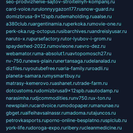
seo-prodvizhenie-sajtov-stroitelnyh-kompanij.ru
card-voice.ru
rulonnyygazon177.ru
snow-guard.ru
domizbrusa-9x12spb.ru
demaholding.ru
aalse.ru
a380club.ru
argentinamia.ru
perkoka.ru
movie-one.ru
perk-oka.ru
g-octopus.ru
sibarchives.ru
andreislyusar.ru
naruto-x.ru
pursefactory.ru
tor-lyubov-i-grom.ru
spayderhed-2022.ru
movieone.ru
evro-dez.ru
webamator.ru
ma-absolut1.ru
avtopomosch27.ru
nv-750.ru
news-plain.ru
nertansaga.ru
delanalad.ru
dizfiles.ru
youtubefree.ru
aria-family.ru
roadli.ru
planeta-samara.ru
mysmartbuy.ru
matrasy-kemerovo.ru
ashanet.ru
trade-farm.ru
dotcustoms.ru
domizbrusa9x12spb.ru
autodamp.ru
narasimha.ru
djcommodities.ru
nv750.ru
x-ton.ru
newsplain.ru
cardvoice.ru
modopaper.ru
manunae.ru
gbget.ru
alfeihavsalnassr.ru
madoma.ru
tajuncos.ru
petrovkasports.ru
porno-online-besplatno.ru
splclub.ru
york-life.ru
doroga-expo.ru
ribery.ru
cleanmedicine.ru