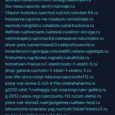
rbc-news.ru
porno-skvirt.ru
krospr.ru
13autor-kolonka.ru
sormol.ru
2rich.ru
hostel-65.ru
hostserve.ru
porno-na-russkom.ru
mishinlab.ru
neznobi.ru
bigfatcc.ru
habble.ru
starbucksvia.ru
delfinet.ru
silvernano.ru
elestal.ru
vektor-doroga.ru
velotrenajery.ru
pronso54.ru
lenasever.ru
lovinskix.ru
show-pets.ru
smartnews03.ru
discofoxworld.ru
miraclecoon.ru
pongup.ru
hostel65.ru
liura.ru
glasspb.ru
firehunters.ru
gribowo.ru
gnalis.ru
bulkitula.ru
hometown-france.ru
1-xbeticricetc-1-xbetti-5.ru
shop-garena.ru
cricetc-1-xbetr-1-xbetcc-2.ru
one-life-story.ru
top-halyava.ru
accounts112.ru
poka-vse-doma-2.ru
3-d-file.ru
hahahaharms.ru
g2012.ru
tst-1.ru
shaggy-cat.ru
opsmgr.ru
ev-gallery.ru
g-2012.ru
ops-mgr.ru
accounts-112.ru
csm-demo.ru
poka-vse-doma2.ru
airgungames.ru
allseo-host.ru
tehosmotre.ru
varieta-yug.ru
cricetc1xbetr1xbetcc2.ru