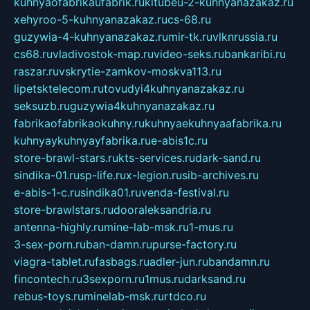
kuhnyaofabrikaufabrik.ru
kitubeu-2-kuhnyanazakaz.ru
xehyroo-5-kuhnyanazakaz.ru
cs-68.ru
guzywia-4-kuhnyanazakaz.ru
mir-tk.ru
vlknrussia.ru
cs68.ru
vladivostok-map.ru
video-seks.ru
bankaribi.ru
raszar.ru
vskrytie-zamkov-moskva113.ru
lipetsktelecom.ru
tovudyi4kuhnyanazakaz.ru
seksuzb.ru
guzywia4kuhnyanazakaz.ru
fabrikaofabrikaokuhny.ru
kuhnyaekuhnyaafabrika.ru
kuhnyaykuhnyayfabrika.ru
e-abis1c.ru
store-brawl-stars.ru
kts-services.ru
dark-sand.ru
sindika-01.ru
sp-life.ru
x-legion.ru
sib-archives.ru
e-abis-1-c.ru
sindika01.ru
venda-festival.ru
store-brawlstars.ru
dooraleksandria.ru
antenna-highly.ru
mine-lab-msk.ru
1-mus.ru
3-sex-porn.ru
ban-damn.ru
purse-factory.ru
viagra-tablet.ru
fasbags.ru
adler-jun.ru
bandamn.ru
fincontech.ru
3sexporn.ru
1mus.ru
darksand.ru
rebus-toys.ru
minelab-msk.ru
rtdco.ru