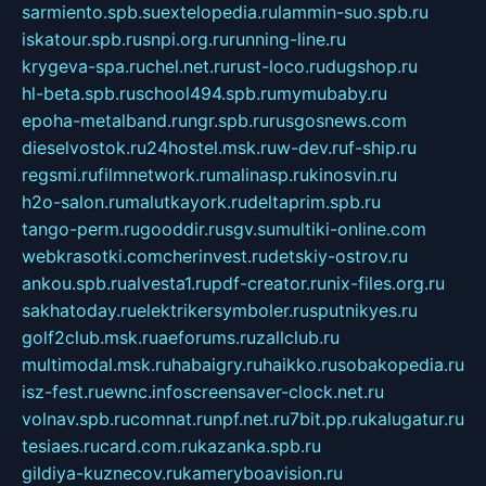
sarmiento.spb.su
extelopedia.ru
lammin-suo.spb.ru
iskatour.spb.ru
snpi.org.ru
running-line.ru
krygeva-spa.ru
chel.net.ru
rust-loco.ru
dugshop.ru
hl-beta.spb.ru
school494.spb.ru
mymubaby.ru
epoha-metalband.ru
ngr.spb.ru
rusgosnews.com
dieselvostok.ru
24hostel.msk.ru
w-dev.ru
f-ship.ru
regsmi.ru
filmnetwork.ru
malinasp.ru
kinosvin.ru
h2o-salon.ru
malutkayork.ru
deltaprim.spb.ru
tango-perm.ru
gooddir.ru
sgv.su
multiki-online.com
webkrasotki.com
cherinvest.ru
detskiy-ostrov.ru
ankou.spb.ru
alvesta1.ru
pdf-creator.ru
nix-files.org.ru
sakhatoday.ru
elektrikersymboler.ru
sputnikyes.ru
golf2club.msk.ru
aeforums.ru
zallclub.ru
multimodal.msk.ru
habaigry.ru
haikko.ru
sobakopedia.ru
isz-fest.ru
ewnc.info
screensaver-clock.net.ru
volnav.spb.ru
comnat.ru
npf.net.ru
7bit.pp.ru
kalugatur.ru
tesiaes.ru
card.com.ru
kazanka.spb.ru
gildiya-kuznecov.ru
kameryboavision.ru