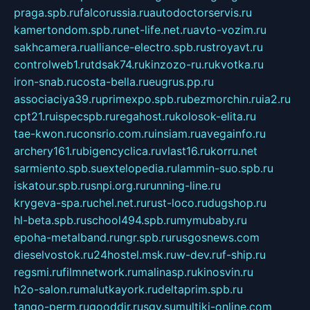
praga.spb.ru
falcorussia.ru
autodoctorservis.ru
kamertondom.spb.ru
net-life.net.ru
avto-vozim.ru
sakhcamera.ru
alliance-electro.spb.ru
stroyavt.ru
controlweb1.ru
tdsak74.ru
kinzozo-ru.ru
kvotka.ru
iron-snab.ru
costa-bella.ru
eugrus.pp.ru
associaciya39.ru
primexpo.spb.ru
bezmorchin.ru
ia2.ru
cpt21.ru
ispecspb.ru
regahost.ru
kolosok-elita.ru
tae-kwon.ru
consrio.com.ru
insiam.ru
avegainfo.ru
archery161.ru
bigencyclica.ru
vlast16.ru
korru.net
sarmiento.spb.su
extelopedia.ru
lammin-suo.spb.ru
iskatour.spb.ru
snpi.org.ru
running-line.ru
krygeva-spa.ru
chel.net.ru
rust-loco.ru
dugshop.ru
hl-beta.spb.ru
school494.spb.ru
mymubaby.ru
epoha-metalband.ru
ngr.spb.ru
rusgosnews.com
dieselvostok.ru
24hostel.msk.ru
w-dev.ru
f-ship.ru
regsmi.ru
filmnetwork.ru
malinasp.ru
kinosvin.ru
h2o-salon.ru
malutkayork.ru
deltaprim.spb.ru
tango-perm.ru
gooddir.ru
sgv.su
multiki-online.com