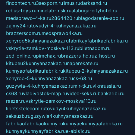
fincontech.ru
3sexporn.ru
1mus.ru
darksand.ru
rebus-toys.ru
minelab-msk.ru
alabuga-cityhotel.ru
medsprawo-4-ka.ru
2864420.ru
blagodarenie-spb.ru
zajmy24.ru
tovudyi-4-kuhnyanazakaz.ru
brazzerscom.ru
medsprawo4ka.ru
xehyroo5kuhnyanazakaz.ru
fabrikayfabrikaefabrika.ru
vskrytie-zamkov-moskva-113.ru
biletnadom.ru
zed-online.ru
pimchax.ru
brazzers-hd.ru
z-host.ru
kitubeu2kuhnyanazakaz.ru
naperekate.ru
kuhnyaofabrikaufabrik.ru
kitubeu-2-kuhnyanazakaz.ru
xehyroo-5-kuhnyanazakaz.ru
cs-68.ru
guzywia-4-kuhnyanazakaz.ru
mir-tk.ru
vlknrussia.ru
cs68.ru
vladivostok-map.ru
video-seks.ru
bankaribi.ru
raszar.ru
vskrytie-zamkov-moskva113.ru
lipetsktelecom.ru
tovudyi4kuhnyanazakaz.ru
seksuzb.ru
guzywia4kuhnyanazakaz.ru
fabrikaofabrikaokuhny.ru
kuhnyaekuhnyaafabrika.ru
kuhnyaykuhnyayfabrika.ru
e-abis1c.ru