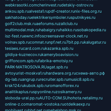
webkrasotki.com
cherinvest.ru
detskiy-ostrov.ru
ankou.spb.ru
alvesta1.ru
pdf-creator.ru
nix-files.org.ru
sakhatoday.ru
elektrikersymboler.ru
sputnikyes.ru
golf2club.msk.ru
aeforums.ru
zallclub.ru
multimodal.msk.ru
habaigry.ru
haikko.ru
sobakopedia.ru
isz-fest.ru
ewnc.info
screensaver-clock.net.ru
volnav.spb.ru
comnat.ru
npf.net.ru
7bit.pp.ru
kalugatur.ru
tesiaes.ru
card.com.ru
kazanka.spb.ru
gildiya-kuznecov.ru
kameryboavision.ru
griffoncom.spb.ru
fabrika-emotsiy.ru
PARK-MATROSOVA.RU
agat.spb.ru
avtoyurist-moskva1.ru
hardware.org.ru
схема-авто.рф
dg-lab.ru
angrup.ru
recruiter.spb.ru
music8.spb.ru
krsk124.ru
kubok.spb.ru
romanofforex.ru
analitikaplus.ru
spyonline.ru
zosikamery.ru
sloboda-ural.pp.ru
AUTO-COM.SU
hohota.net
alimy.ru
online-z.com
aromat-vostoka.ru
otdelkaexp.ru
mobilvest.ru
bbd.net.ru
mebelshop.msk.ru