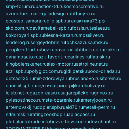
smp-forum.ru
bastion-td.ru
kosmoscreative.ru
avrmotors.ru
art-galadesign.ru
tiffany-c.ru
ecostep-samara.ru
d-p.spb.ru
галактика73.рф
sko.com.ru
davitamebel-spb.ru
fotsis.ru
tesiaes.ru
kokoroyari.spb.ru
blesna-kazan.ru
mossilver.ru
lenderoq.ru
sergeydobrin.ru
tochkazvuka.msk.ru
people-of-art.ru
bezzubova.ru
clubtibet.ru
orior-aks.ru
dynamoauto.ru
szk-favorit.ru
carlines.ru
flatnsk.ru
kingbolenskaner.ru
alex-motor.ru
astroline.net.ru
act1.spb.ru
polyglot.com.ru
gidlipetsk.ru
ooo-driada.ru
detsad125.ru
mir-zdoroviya.ru
bruslanovo.ru
siterem.ru
council.spb.ru
лодкипатриот.рф
kafekolizey.ru
iclub.net.ru
gazon-easy.ru
sugarepilekb.ru
grinox.ru
pylesostineco.ru
msts-ozarenie.ru
kameryjooan.ru
artemovskij.ru
dopler.spb.ru
aid70.ru
metall-perm.ru
ndm.msk.ru
ratingzooshop.ru
apiaccess.ru
globalautotrade.info
bezverhovskoe.ru
drsschool.ru
ZOOSMART.SPB.RU
dalakony.ru
medikijob.ru