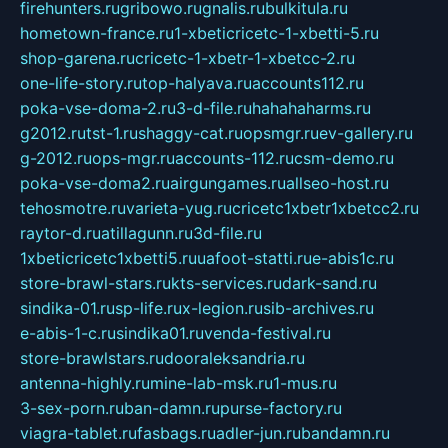
firehunters.ru
gribowo.ru
gnalis.ru
bulkitula.ru
hometown-france.ru
1-xbeticricetc-1-xbetti-5.ru
shop-garena.ru
cricetc-1-xbetr-1-xbetcc-2.ru
one-life-story.ru
top-halyava.ru
accounts112.ru
poka-vse-doma-2.ru
3-d-file.ru
hahahaharms.ru
g2012.ru
tst-1.ru
shaggy-cat.ru
opsmgr.ru
ev-gallery.ru
g-2012.ru
ops-mgr.ru
accounts-112.ru
csm-demo.ru
poka-vse-doma2.ru
airgungames.ru
allseo-host.ru
tehosmotre.ru
varieta-yug.ru
cricetc1xbetr1xbetcc2.ru
raytor-d.ru
atillagunn.ru
3d-file.ru
1xbeticricetc1xbetti5.ru
uafoot-statti.ru
e-abis1c.ru
store-brawl-stars.ru
kts-services.ru
dark-sand.ru
sindika-01.ru
sp-life.ru
x-legion.ru
sib-archives.ru
e-abis-1-c.ru
sindika01.ru
venda-festival.ru
store-brawlstars.ru
dooraleksandria.ru
antenna-highly.ru
mine-lab-msk.ru
1-mus.ru
3-sex-porn.ru
ban-damn.ru
purse-factory.ru
viagra-tablet.ru
fasbags.ru
adler-jun.ru
bandamn.ru