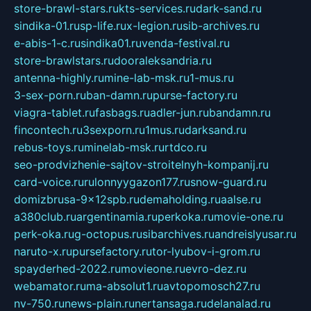
store-brawl-stars.ru
kts-services.ru
dark-sand.ru
sindika-01.ru
sp-life.ru
x-legion.ru
sib-archives.ru
e-abis-1-c.ru
sindika01.ru
venda-festival.ru
store-brawlstars.ru
dooraleksandria.ru
antenna-highly.ru
mine-lab-msk.ru
1-mus.ru
3-sex-porn.ru
ban-damn.ru
purse-factory.ru
viagra-tablet.ru
fasbags.ru
adler-jun.ru
bandamn.ru
fincontech.ru
3sexporn.ru
1mus.ru
darksand.ru
rebus-toys.ru
minelab-msk.ru
rtdco.ru
seo-prodvizhenie-sajtov-stroitelnyh-kompanij.ru
card-voice.ru
rulonnyygazon177.ru
snow-guard.ru
domizbrusa-9x12spb.ru
demaholding.ru
aalse.ru
a380club.ru
argentinamia.ru
perkoka.ru
movie-one.ru
perk-oka.ru
g-octopus.ru
sibarchives.ru
andreislyusar.ru
naruto-x.ru
pursefactory.ru
tor-lyubov-i-grom.ru
spayderhed-2022.ru
movieone.ru
evro-dez.ru
webamator.ru
ma-absolut1.ru
avtopomosch27.ru
nv-750.ru
news-plain.ru
nertansaga.ru
delanalad.ru