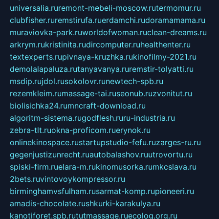
universalia.ru
remont-mebeli-moscow.ru
termomur.ru
clubfisher.ru
remstirufa.ru
erdamchi.ru
doramamama.ru
muraviovka-park.ru
worldofwoman.ru
clean-dreams.ru
arkrym.ru
kristinita.ru
dircomputer.ru
healthenter.ru
textexperts.ru
pivnaya-kruzhka.ru
kinofilmy-2021.ru
demolalapaluza.ru
tanyavanya.ru
remstir-tolyatti.ru
msdip.ru
jdol.ru
sokolovr.ru
newtech-spb.ru
rezemkleim.ru
massage-tai.ru
seonub.ru
zvonitut.ru
biolisichka24.ru
mncraft-download.ru
algoritm-sistema.ru
godflesh.ru
ru-industria.ru
zebra-tlt.ru
okna-proficom.ru
erynok.ru
onlinekinospace.ru
startupstudio-fefu.ru
zarges-ru.ru
gegenjustizunrecht.ru
autobalashov.ru
utrovortu.ru
spiski-firm.ru
elara-m.ru
kinomusorka.ru
mkcslava.ru
2bets.ru
vintovoykompressor.ru
birminghamvsfulham.ru
sarmat-komp.ru
pioneeri.ru
amadis-chocolate.ru
shkurki-karakulya.ru
kanotiforet.spb.ru
tutmassage.ru
ecolog.org.ru