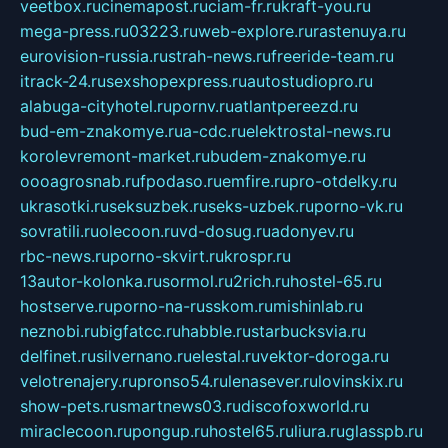
veetbox.ru
cinemapost.ru
ciam-fr.ru
kraft-you.ru
mega-press.ru
03223.ru
web-explore.ru
rastenuya.ru
eurovision-russia.ru
strah-news.ru
freeride-team.ru
itrack-24.ru
sexshopexpress.ru
autostudiopro.ru
alabuga-cityhotel.ru
pornv.ru
atlantpereezd.ru
bud-em-znakomye.ru
a-cdc.ru
elektrostal-news.ru
korolevremont-market.ru
budem-znakomye.ru
oooagrosnab.ru
fpodaso.ru
emfire.ru
pro-otdelky.ru
ukrasotki.ru
seksuzbek.ru
seks-uzbek.ru
porno-vk.ru
sovratili.ru
olecoon.ru
vd-dosug.ru
adonyev.ru
rbc-news.ru
porno-skvirt.ru
krospr.ru
13autor-kolonka.ru
sormol.ru
2rich.ru
hostel-65.ru
hostserve.ru
porno-na-russkom.ru
mishinlab.ru
neznobi.ru
bigfatcc.ru
habble.ru
starbucksvia.ru
delfinet.ru
silvernano.ru
elestal.ru
vektor-doroga.ru
velotrenajery.ru
pronso54.ru
lenasever.ru
lovinskix.ru
show-pets.ru
smartnews03.ru
discofoxworld.ru
miraclecoon.ru
pongup.ru
hostel65.ru
liura.ru
glasspb.ru