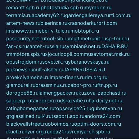
remontt.spb.ru
photostudia.spb.ru
myragon.ru
terramia.ru
academy62.ru
gardengallereya.ru
rti.com.ru
artem-news.ru
biserinca.ru
krasnodarkurort.com
imshowtv.ru
mebel-v-tule.ru
mobtopik.ru
pcsecurity.net.ru
tool-sib.ru
multimetrunit.ru
sp-tour.ru
fan-cs.ru
santeh-russia.ru
symbian9.net.ru
DSHAIR.RU
tmmotors.spb.ru
xjocuricopii.com
musavtomat.msk.ru
obustrojdom.ru
sovetcik.ru
ybaranovskaya.ru
ppknews.ru
cult-alshei.ru
JAPANRUSSIA.RU
proekciyamebel.ru
imper-finans.ru
rim.org.ru
glamourai.ru
brassminus.ru
zabor-pro.ru
ftn.pp.ru
dorogoe58.ru
laimengpacker.ru
kuzova-zapchasti.ru
sageerp.ru
taxodrom.ru
dsrazvitie.ru
hardcity.net.ru
ratinghomegames.ru
topservice25.ru
gubernyan.ru
gtglasslined.ru
ii4.ru
tssport.spb.ru
andorra24.com
blackwallstreet.ru
oboimos.ru
optim-doors.com.ru
ikuch.ru
nycr.org.ru
npa21.ru
vremya-ch.spb.ru