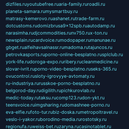
dizfiles.ru
youtubefree.ru
aria-family.ru
roadli.ru
planeta-samara.ru
mysmartbuy.ru
matrasy-kemerovo.ru
ashanet.ru
trade-farm.ru
dotcustoms.ru
domizbrusa9x12spb.ru
autodamp.ru
narasimha.ru
djcommodities.ru
nv750.ru
x-ton.ru
newsplain.ru
cardvoice.ru
modopaper.ru
manunae.ru
gbget.ru
alfeihavsalnassr.ru
madoma.ru
tajuncos.ru
petrovkasports.ru
porno-online-besplatno.ru
splclub.ru
york-life.ru
doroga-expo.ru
ribery.ru
cleanmedicine.ru
slovar-ivrit.ru
porno-video-besplatno.ru
seks-365.ru
ovucontrol.ru
sloty-igrovyye-avtomaty.ru
ru-industriya.ru
russkoe-porno-besplatno.ru
belgorod-day.ru
digilith.ru
pichkurovlab.ru
medic-today.ru
taksu.ru
comp123.ru
don-ykt.ru
teensvoice.ru
imgsharing.ru
domashnee-porno.ru
eva-elfie.ru
foto-tur.ru
biz-doska.ru
metropoltravel.ru
veslo-i-yakor.ru
borodino-media.ru
rostotsky.ru
regionufa.ru
weiss-bet.ru
zaryna.ru
casinotablet.ru