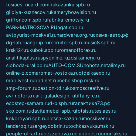
tesiaes.ru
card.com.ru
kazanka.spb.ru
gildiya-kuznecov.ru
kameryboavision.ru
griffoncom.spb.ru
fabrika-emotsiy.ru
PARK-MATROSOVA.RU
agat.spb.ru
avtoyurist-moskva1.ru
hardware.org.ru
схема-авто.рф
dg-lab.ru
angrup.ru
recruiter.spb.ru
music8.spb.ru
krsk124.ru
kubok.spb.ru
romanofforex.ru
analitikaplus.ru
spyonline.ru
zosikamery.ru
sloboda-ural.pp.ru
AUTO-COM.SU
hohota.net
alimy.ru
online-z.com
aromat-vostoka.ru
otdelkaexp.ru
mobilvest.ru
bbd.net.ru
mebelshop.msk.ru
smp-forum.ru
bastion-td.ru
kosmoscreative.ru
avrmotors.ru
art-galadesign.ru
tiffany-c.ru
ecostep-samara.ru
d-p.spb.ru
галактика73.рф
sko.com.ru
davitamebel-spb.ru
fotsis.ru
tesiaes.ru
kokoroyari.spb.ru
blesna-kazan.ru
mossilver.ru
lenderoq.ru
sergeydobrin.ru
tochkazvuka.msk.ru
people-of-art.ru
bezzubova.ru
clubtibet.ru
orior-aks.ru