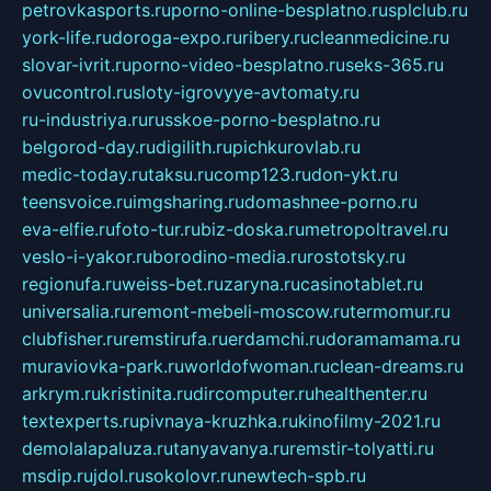
petrovkasports.ru
porno-online-besplatno.ru
splclub.ru
york-life.ru
doroga-expo.ru
ribery.ru
cleanmedicine.ru
slovar-ivrit.ru
porno-video-besplatno.ru
seks-365.ru
ovucontrol.ru
sloty-igrovyye-avtomaty.ru
ru-industriya.ru
russkoe-porno-besplatno.ru
belgorod-day.ru
digilith.ru
pichkurovlab.ru
medic-today.ru
taksu.ru
comp123.ru
don-ykt.ru
teensvoice.ru
imgsharing.ru
domashnee-porno.ru
eva-elfie.ru
foto-tur.ru
biz-doska.ru
metropoltravel.ru
veslo-i-yakor.ru
borodino-media.ru
rostotsky.ru
regionufa.ru
weiss-bet.ru
zaryna.ru
casinotablet.ru
universalia.ru
remont-mebeli-moscow.ru
termomur.ru
clubfisher.ru
remstirufa.ru
erdamchi.ru
doramamama.ru
muraviovka-park.ru
worldofwoman.ru
clean-dreams.ru
arkrym.ru
kristinita.ru
dircomputer.ru
healthenter.ru
textexperts.ru
pivnaya-kruzhka.ru
kinofilmy-2021.ru
demolalapaluza.ru
tanyavanya.ru
remstir-tolyatti.ru
msdip.ru
jdol.ru
sokolovr.ru
newtech-spb.ru