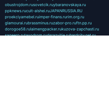
obustrojdom.ru
sovetcik.ru
ybaranovskaya.ru
ppknews.ru
cult-alshei.ru
JAPANRUSSIA.RU
proekciyamebel.ru
imper-finans.ru
rim.org.ru
glamourai.ru
brassminus.ru
zabor-pro.ru
ftn.pp.ru
dorogoe58.ru
laimengpacker.ru
kuzova-zapchasti.ru
sageerp.ru
taxodrom.ru
dsrazvitie.ru
hardcity.net.ru
ratinghomegames.ru
topservice25.ru
gubernyan.ru
gtglasslined.ru
ii4.ru
tssport.spb.ru
andorra24.com
blackwallstreet.ru
oboimos.ru
optim-doors.com.ru
ikuch.ru
nycr.org.ru
npa21.ru
vremya-ch.spb.ru
desert000.ru
ivtorgi.ru
ifiori.ru
catalog-statei.ru
dcv.org.ru
spetsmaster174.ru
ipkameryhiseeu.ru
dum26.ru
ruspol.spb.ru
fr-opendp.ru
kam-solnyshko.ru
cheyenne-arapaho.ru
sevzapmetal.spb.ru
ted-lapidus.spb.ru
parasite-eliminator.ru
sigma-complete.ru
modernworld.ru
dama-moda.ru
eholot-group.ru
sk-nvkz.ru
DRONGOLD.RU
democratia2.ru
i-farmer.ru
mass-sport.org