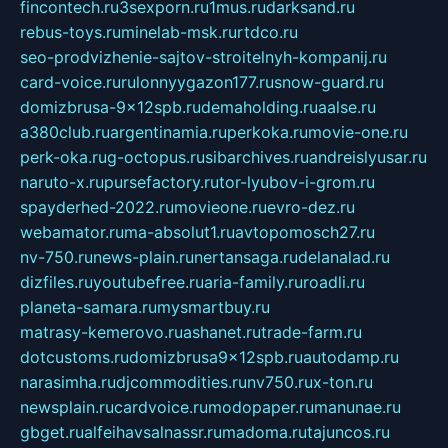
fincontech.ru
3sexporn.ru
1mus.ru
darksand.ru
rebus-toys.ru
minelab-msk.ru
rtdco.ru
seo-prodvizhenie-sajtov-stroitelnyh-kompanij.ru
card-voice.ru
rulonnyygazon177.ru
snow-guard.ru
domizbrusa-9x12spb.ru
demaholding.ru
aalse.ru
a380club.ru
argentinamia.ru
perkoka.ru
movie-one.ru
perk-oka.ru
g-octopus.ru
sibarchives.ru
andreislyusar.ru
naruto-x.ru
pursefactory.ru
tor-lyubov-i-grom.ru
spayderhed-2022.ru
movieone.ru
evro-dez.ru
webamator.ru
ma-absolut1.ru
avtopomosch27.ru
nv-750.ru
news-plain.ru
nertansaga.ru
delanalad.ru
dizfiles.ru
youtubefree.ru
aria-family.ru
roadli.ru
planeta-samara.ru
mysmartbuy.ru
matrasy-kemerovo.ru
ashanet.ru
trade-farm.ru
dotcustoms.ru
domizbrusa9x12spb.ru
autodamp.ru
narasimha.ru
djcommodities.ru
nv750.ru
x-ton.ru
newsplain.ru
cardvoice.ru
modopaper.ru
manunae.ru
gbget.ru
alfeihavsalnassr.ru
madoma.ru
tajuncos.ru