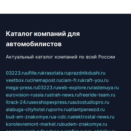
Каталог компаний для
автомобилистов
Актуальный каталог компаний по всей России
03223.ru
ufille.ru
krasotata.ru
prazdnikdushi.ru
veetbox.ru
cinemapost.ru
ciam-fr.ru
kraft-you.ru
mega-press.ru
03223.ru
web-explore.ru
rastenuya.ru
eurovision-russia.ru
strah-news.ru
freeride-team.ru
itrack-24.ru
sexshopexpress.ru
autostudiopro.ru
alabuga-cityhotel.ru
pornv.ru
atlantpereezd.ru
bud-em-znakomye.ru
a-cdc.ru
elektrostal-news.ru
korolevremont-market.ru
budem-znakomye.ru