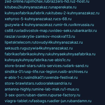
zed-online.ru
pimchax.ru
brazzers-hd.ru
z-host.ru
kitubeu2kuhnyanazakaz.ru
naperekate.ru
kuhnyaofabrikaufabrik.ru
kitubeu-2-kuhnyanazakaz.ru
xehyroo-5-kuhnyanazakaz.ru
cs-68.ru
guzywia-4-kuhnyanazakaz.ru
mir-tk.ru
vlknrussia.ru
cs68.ru
vladivostok-map.ru
video-seks.ru
bankaribi.ru
raszar.ru
vskrytie-zamkov-moskva113.ru
lipetsktelecom.ru
tovudyi4kuhnyanazakaz.ru
seksuzb.ru
guzywia4kuhnyanazakaz.ru
fabrikaofabrikaokuhny.ru
kuhnyaekuhnyaafabrika.ru
kuhnyaykuhnyayfabrika.ru
e-abis1c.ru
store-brawl-stars.ru
kts-services.ru
dark-sand.ru
sindika-01.ru
sp-life.ru
x-legion.ru
sib-archives.ru
e-abis-1-c.ru
sindika01.ru
venda-festival.ru
store-brawlstars.ru
dooraleksandria.ru
antenna-highly.ru
mine-lab-msk.ru
1-mus.ru
3-sex-porn.ru
ban-damn.ru
purse-factory.ru
viagra-tablet.ru
fasbags.ru
adler-jun.ru
bandamn.ru