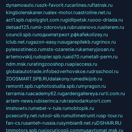
dynamoauto.ru
szk-favorit.ru
carlines.ru
flatnsk.ru
kingbolenskaner.ru
alex-motor.ru
astroline.net.ru
act1.spb.ru
polyglot.com.ru
gidlipetsk.ru
ooo-driada.ru
detsad125.ru
mir-zdoroviya.ru
bruslanovo.ru
siterem.ru
council.spb.ru
лодкипатриот.рф
kafekolizey.ru
iclub.net.ru
gazon-easy.ru
sugarepilekb.ru
grinox.ru
pylesostineco.ru
msts-ozarenie.ru
kameryjooan.ru
artemovskij.ru
dopler.spb.ru
aid70.ru
metall-perm.ru
ndm.msk.ru
ratingzooshop.ru
apiaccess.ru
globalautotrade.info
bezverhovskoe.ru
drsschool.ru
ZOOSMART.SPB.RU
dalakony.ru
medikijob.ru
remontt.spb.ru
photostudia.spb.ru
myragon.ru
terramia.ru
academy62.ru
gardengallereya.ru
rti.com.ru
artem-news.ru
biserinca.ru
krasnodarkurort.com
imshowtv.ru
mebel-v-tule.ru
mobtopik.ru
pcsecurity.net.ru
tool-sib.ru
multimetrunit.ru
sp-tour.ru
fan-cs.ru
santeh-russia.ru
symbian9.net.ru
DSHAIR.RU
tmmotors.spb.ru
xjocuricopii.com
musavtomat.msk.ru