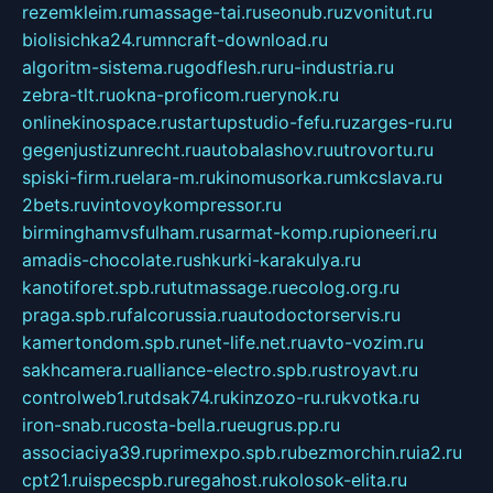
rezemkleim.ru
massage-tai.ru
seonub.ru
zvonitut.ru
biolisichka24.ru
mncraft-download.ru
algoritm-sistema.ru
godflesh.ru
ru-industria.ru
zebra-tlt.ru
okna-proficom.ru
erynok.ru
onlinekinospace.ru
startupstudio-fefu.ru
zarges-ru.ru
gegenjustizunrecht.ru
autobalashov.ru
utrovortu.ru
spiski-firm.ru
elara-m.ru
kinomusorka.ru
mkcslava.ru
2bets.ru
vintovoykompressor.ru
birminghamvsfulham.ru
sarmat-komp.ru
pioneeri.ru
amadis-chocolate.ru
shkurki-karakulya.ru
kanotiforet.spb.ru
tutmassage.ru
ecolog.org.ru
praga.spb.ru
falcorussia.ru
autodoctorservis.ru
kamertondom.spb.ru
net-life.net.ru
avto-vozim.ru
sakhcamera.ru
alliance-electro.spb.ru
stroyavt.ru
controlweb1.ru
tdsak74.ru
kinzozo-ru.ru
kvotka.ru
iron-snab.ru
costa-bella.ru
eugrus.pp.ru
associaciya39.ru
primexpo.spb.ru
bezmorchin.ru
ia2.ru
cpt21.ru
ispecspb.ru
regahost.ru
kolosok-elita.ru