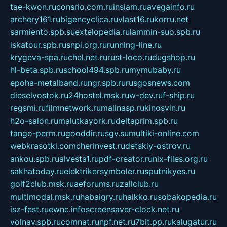
tae-kwon.ru
consrio.com.ru
insiam.ru
avegainfo.ru
archery161.ru
bigencyclica.ru
vlast16.ru
korru.net
sarmiento.spb.su
extelopedia.ru
lammin-suo.spb.ru
iskatour.spb.ru
snpi.org.ru
running-line.ru
krygeva-spa.ru
chel.net.ru
rust-loco.ru
dugshop.ru
hl-beta.spb.ru
school494.spb.ru
mymubaby.ru
epoha-metalband.ru
ngr.spb.ru
rusgosnews.com
dieselvostok.ru
24hostel.msk.ru
w-dev.ru
f-ship.ru
regsmi.ru
filmnetwork.ru
malinasp.ru
kinosvin.ru
h2o-salon.ru
malutkayork.ru
deltaprim.spb.ru
tango-perm.ru
gooddir.ru
sgv.su
multiki-online.com
webkrasotki.com
cherinvest.ru
detskiy-ostrov.ru
ankou.spb.ru
alvesta1.ru
pdf-creator.ru
nix-files.org.ru
sakhatoday.ru
elektrikersymboler.ru
sputnikyes.ru
golf2club.msk.ru
aeforums.ru
zallclub.ru
multimodal.msk.ru
habaigry.ru
haikko.ru
sobakopedia.ru
isz-fest.ru
ewnc.info
screensaver-clock.net.ru
volnav.spb.ru
comnat.ru
npf.net.ru
7bit.pp.ru
kalugatur.ru