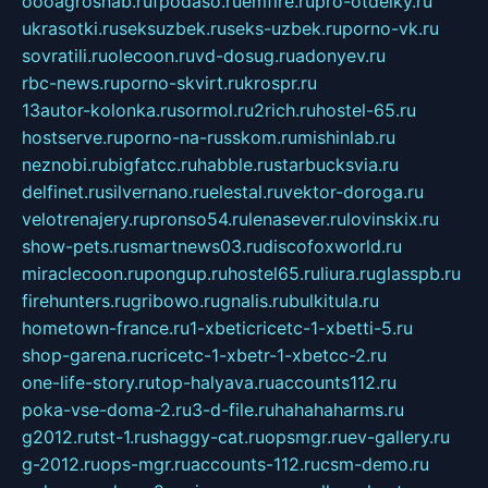
oooagrosnab.ru
fpodaso.ru
emfire.ru
pro-otdelky.ru
ukrasotki.ru
seksuzbek.ru
seks-uzbek.ru
porno-vk.ru
sovratili.ru
olecoon.ru
vd-dosug.ru
adonyev.ru
rbc-news.ru
porno-skvirt.ru
krospr.ru
13autor-kolonka.ru
sormol.ru
2rich.ru
hostel-65.ru
hostserve.ru
porno-na-russkom.ru
mishinlab.ru
neznobi.ru
bigfatcc.ru
habble.ru
starbucksvia.ru
delfinet.ru
silvernano.ru
elestal.ru
vektor-doroga.ru
velotrenajery.ru
pronso54.ru
lenasever.ru
lovinskix.ru
show-pets.ru
smartnews03.ru
discofoxworld.ru
miraclecoon.ru
pongup.ru
hostel65.ru
liura.ru
glasspb.ru
firehunters.ru
gribowo.ru
gnalis.ru
bulkitula.ru
hometown-france.ru
1-xbeticricetc-1-xbetti-5.ru
shop-garena.ru
cricetc-1-xbetr-1-xbetcc-2.ru
one-life-story.ru
top-halyava.ru
accounts112.ru
poka-vse-doma-2.ru
3-d-file.ru
hahahaharms.ru
g2012.ru
tst-1.ru
shaggy-cat.ru
opsmgr.ru
ev-gallery.ru
g-2012.ru
ops-mgr.ru
accounts-112.ru
csm-demo.ru