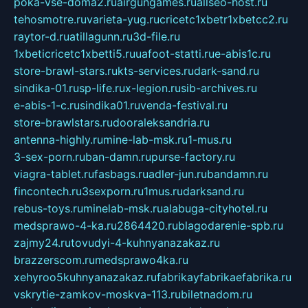
poka-vse-doma2.ru
airgungames.ru
allseo-host.ru
tehosmotre.ru
varieta-yug.ru
cricetc1xbetr1xbetcc2.ru
raytor-d.ru
atillagunn.ru
3d-file.ru
1xbeticricetc1xbetti5.ru
uafoot-statti.ru
e-abis1c.ru
store-brawl-stars.ru
kts-services.ru
dark-sand.ru
sindika-01.ru
sp-life.ru
x-legion.ru
sib-archives.ru
e-abis-1-c.ru
sindika01.ru
venda-festival.ru
store-brawlstars.ru
dooraleksandria.ru
antenna-highly.ru
mine-lab-msk.ru
1-mus.ru
3-sex-porn.ru
ban-damn.ru
purse-factory.ru
viagra-tablet.ru
fasbags.ru
adler-jun.ru
bandamn.ru
fincontech.ru
3sexporn.ru
1mus.ru
darksand.ru
rebus-toys.ru
minelab-msk.ru
alabuga-cityhotel.ru
medsprawo-4-ka.ru
2864420.ru
blagodarenie-spb.ru
zajmy24.ru
tovudyi-4-kuhnyanazakaz.ru
brazzerscom.ru
medsprawo4ka.ru
xehyroo5kuhnyanazakaz.ru
fabrikayfabrikaefabrika.ru
vskrytie-zamkov-moskva-113.ru
biletnadom.ru