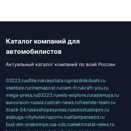
Каталог компаний для
автомобилистов
Актуальный каталог компаний по всей России
03223.ru
ufille.ru
krasotata.ru
prazdnikdushi.ru
veetbox.ru
cinemapost.ru
ciam-fr.ru
kraft-you.ru
mega-press.ru
03223.ru
web-explore.ru
rastenuya.ru
eurovision-russia.ru
strah-news.ru
freeride-team.ru
itrack-24.ru
sexshopexpress.ru
autostudiopro.ru
alabuga-cityhotel.ru
pornv.ru
atlantpereezd.ru
bud-em-znakomye.ru
a-cdc.ru
elektrostal-news.ru