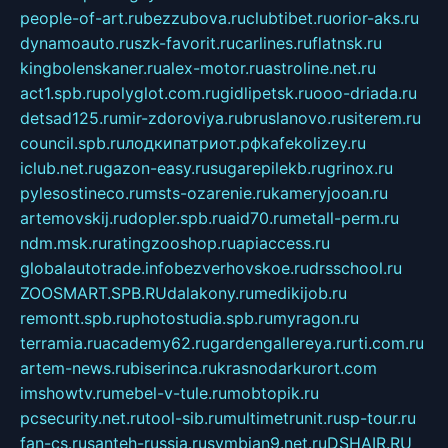
people-of-art.ru
bezzubova.ru
clubtibet.ru
orior-aks.ru
dynamoauto.ru
szk-favorit.ru
carlines.ru
flatnsk.ru
kingbolenskaner.ru
alex-motor.ru
astroline.net.ru
act1.spb.ru
polyglot.com.ru
gidlipetsk.ru
ooo-driada.ru
detsad125.ru
mir-zdoroviya.ru
bruslanovo.ru
siterem.ru
council.spb.ru
лодкипатриот.рф
kafekolizey.ru
iclub.net.ru
gazon-easy.ru
sugarepilekb.ru
grinox.ru
pylesostineco.ru
msts-ozarenie.ru
kameryjooan.ru
artemovskij.ru
dopler.spb.ru
aid70.ru
metall-perm.ru
ndm.msk.ru
ratingzooshop.ru
apiaccess.ru
globalautotrade.info
bezverhovskoe.ru
drsschool.ru
ZOOSMART.SPB.RU
dalakony.ru
medikijob.ru
remontt.spb.ru
photostudia.spb.ru
myragon.ru
terramia.ru
academy62.ru
gardengallereya.ru
rti.com.ru
artem-news.ru
biserinca.ru
krasnodarkurort.com
imshowtv.ru
mebel-v-tule.ru
mobtopik.ru
pcsecurity.net.ru
tool-sib.ru
multimetrunit.ru
sp-tour.ru
fan-cs.ru
santeh-russia.ru
symbian9.net.ru
DSHAIR.RU