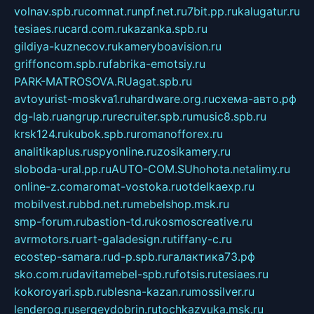
volnav.spb.ru
comnat.ru
npf.net.ru
7bit.pp.ru
kalugatur.ru
tesiaes.ru
card.com.ru
kazanka.spb.ru
gildiya-kuznecov.ru
kameryboavision.ru
griffoncom.spb.ru
fabrika-emotsiy.ru
PARK-MATROSOVA.RU
agat.spb.ru
avtoyurist-moskva1.ru
hardware.org.ru
схема-авто.рф
dg-lab.ru
angrup.ru
recruiter.spb.ru
music8.spb.ru
krsk124.ru
kubok.spb.ru
romanofforex.ru
analitikaplus.ru
spyonline.ru
zosikamery.ru
sloboda-ural.pp.ru
AUTO-COM.SU
hohota.net
alimy.ru
online-z.com
aromat-vostoka.ru
otdelkaexp.ru
mobilvest.ru
bbd.net.ru
mebelshop.msk.ru
smp-forum.ru
bastion-td.ru
kosmoscreative.ru
avrmotors.ru
art-galadesign.ru
tiffany-c.ru
ecostep-samara.ru
d-p.spb.ru
галактика73.рф
sko.com.ru
davitamebel-spb.ru
fotsis.ru
tesiaes.ru
kokoroyari.spb.ru
blesna-kazan.ru
mossilver.ru
lenderoq.ru
sergeydobrin.ru
tochkazvuka.msk.ru