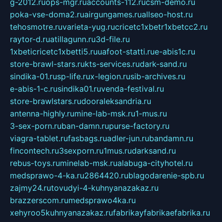
g-2012.ru
ops-mgr.ru
accounts-112.ru
csm-demo.ru
poka-vse-doma2.ru
airgungames.ru
allseo-host.ru
tehosmotre.ru
varieta-yug.ru
cricetc1xbetr1xbetcc2.ru
raytor-d.ru
atillagunn.ru
3d-file.ru
1xbeticricetc1xbetti5.ru
uafoot-statti.ru
e-abis1c.ru
store-brawl-stars.ru
kts-services.ru
dark-sand.ru
sindika-01.ru
sp-life.ru
x-legion.ru
sib-archives.ru
e-abis-1-c.ru
sindika01.ru
venda-festival.ru
store-brawlstars.ru
dooraleksandria.ru
antenna-highly.ru
mine-lab-msk.ru
1-mus.ru
3-sex-porn.ru
ban-damn.ru
purse-factory.ru
viagra-tablet.ru
fasbags.ru
adler-jun.ru
bandamn.ru
fincontech.ru
3sexporn.ru
1mus.ru
darksand.ru
rebus-toys.ru
minelab-msk.ru
alabuga-cityhotel.ru
medsprawo-4-ka.ru
2864420.ru
blagodarenie-spb.ru
zajmy24.ru
tovudyi-4-kuhnyanazakaz.ru
brazzerscom.ru
medsprawo4ka.ru
xehyroo5kuhnyanazakaz.ru
fabrikayfabrikaefabrika.ru