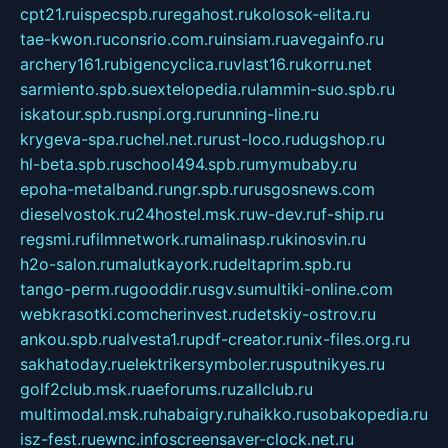
cpt21.ru
ispecspb.ru
regahost.ru
kolosok-elita.ru
tae-kwon.ru
consrio.com.ru
insiam.ru
avegainfo.ru
archery161.ru
bigencyclica.ru
vlast16.ru
korru.net
sarmiento.spb.su
extelopedia.ru
lammin-suo.spb.ru
iskatour.spb.ru
snpi.org.ru
running-line.ru
krygeva-spa.ru
chel.net.ru
rust-loco.ru
dugshop.ru
hl-beta.spb.ru
school494.spb.ru
mymubaby.ru
epoha-metalband.ru
ngr.spb.ru
rusgosnews.com
dieselvostok.ru
24hostel.msk.ru
w-dev.ru
f-ship.ru
regsmi.ru
filmnetwork.ru
malinasp.ru
kinosvin.ru
h2o-salon.ru
malutkayork.ru
deltaprim.spb.ru
tango-perm.ru
gooddir.ru
sgv.su
multiki-online.com
webkrasotki.com
cherinvest.ru
detskiy-ostrov.ru
ankou.spb.ru
alvesta1.ru
pdf-creator.ru
nix-files.org.ru
sakhatoday.ru
elektrikersymboler.ru
sputnikyes.ru
golf2club.msk.ru
aeforums.ru
zallclub.ru
multimodal.msk.ru
habaigry.ru
haikko.ru
sobakopedia.ru
isz-fest.ru
ewnc.info
screensaver-clock.net.ru