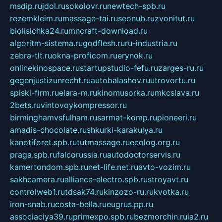
msdip.ru
jdol.ru
sokolovr.ru
newtech-spb.ru
rezemkleim.ru
massage-tai.ru
seonub.ru
zvonitut.ru
biolisichka24.ru
mncraft-download.ru
algoritm-sistema.ru
godflesh.ru
ru-industria.ru
zebra-tlt.ru
okna-proficom.ru
erynok.ru
onlinekinospace.ru
startupstudio-fefu.ru
zarges-ru.ru
gegenjustizunrecht.ru
autobalashov.ru
utrovortu.ru
spiski-firm.ru
elara-m.ru
kinomusorka.ru
mkcslava.ru
2bets.ru
vintovoykompressor.ru
birminghamvsfulham.ru
sarmat-komp.ru
pioneeri.ru
amadis-chocolate.ru
shkurki-karakulya.ru
kanotiforet.spb.ru
tutmassage.ru
ecolog.org.ru
praga.spb.ru
falcorussia.ru
autodoctorservis.ru
kamertondom.spb.ru
net-life.net.ru
avto-vozim.ru
sakhcamera.ru
alliance-electro.spb.ru
stroyavt.ru
controlweb1.ru
tdsak74.ru
kinzozo-ru.ru
kvotka.ru
iron-snab.ru
costa-bella.ru
eugrus.pp.ru
associaciya39.ru
primexpo.spb.ru
bezmorchin.ru
ia2.ru