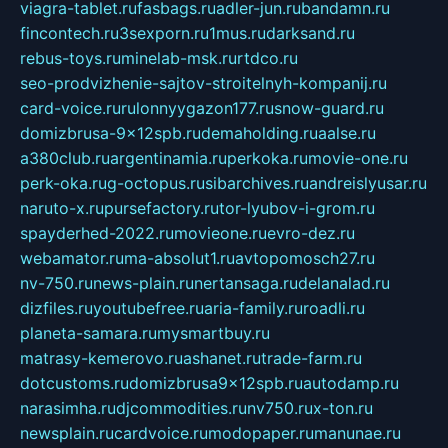
viagra-tablet.ru
fasbags.ru
adler-jun.ru
bandamn.ru
fincontech.ru
3sexporn.ru
1mus.ru
darksand.ru
rebus-toys.ru
minelab-msk.ru
rtdco.ru
seo-prodvizhenie-sajtov-stroitelnyh-kompanij.ru
card-voice.ru
rulonnyygazon177.ru
snow-guard.ru
domizbrusa-9x12spb.ru
demaholding.ru
aalse.ru
a380club.ru
argentinamia.ru
perkoka.ru
movie-one.ru
perk-oka.ru
g-octopus.ru
sibarchives.ru
andreislyusar.ru
naruto-x.ru
pursefactory.ru
tor-lyubov-i-grom.ru
spayderhed-2022.ru
movieone.ru
evro-dez.ru
webamator.ru
ma-absolut1.ru
avtopomosch27.ru
nv-750.ru
news-plain.ru
nertansaga.ru
delanalad.ru
dizfiles.ru
youtubefree.ru
aria-family.ru
roadli.ru
planeta-samara.ru
mysmartbuy.ru
matrasy-kemerovo.ru
ashanet.ru
trade-farm.ru
dotcustoms.ru
domizbrusa9x12spb.ru
autodamp.ru
narasimha.ru
djcommodities.ru
nv750.ru
x-ton.ru
newsplain.ru
cardvoice.ru
modopaper.ru
manunae.ru