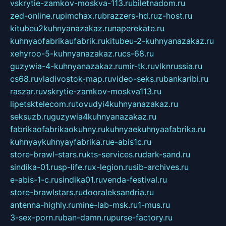
vskrytie-zamkov-moskva-113.ru
biletnadom.ru
zed-online.ru
pimchax.ru
brazzers-hd.ru
z-host.ru
kitubeu2kuhnyanazakaz.ru
naperekate.ru
kuhnyaofabrikaufabrik.ru
kitubeu-2-kuhnyanazakaz.ru
xehyroo-5-kuhnyanazakaz.ru
cs-68.ru
guzywia-4-kuhnyanazakaz.ru
mir-tk.ru
vlknrussia.ru
cs68.ru
vladivostok-map.ru
video-seks.ru
bankaribi.ru
raszar.ru
vskrytie-zamkov-moskva113.ru
lipetsktelecom.ru
tovudyi4kuhnyanazakaz.ru
seksuzb.ru
guzywia4kuhnyanazakaz.ru
fabrikaofabrikaokuhny.ru
kuhnyaekuhnyaafabrika.ru
kuhnyaykuhnyayfabrika.ru
e-abis1c.ru
store-brawl-stars.ru
kts-services.ru
dark-sand.ru
sindika-01.ru
sp-life.ru
x-legion.ru
sib-archives.ru
e-abis-1-c.ru
sindika01.ru
venda-festival.ru
store-brawlstars.ru
dooraleksandria.ru
antenna-highly.ru
mine-lab-msk.ru
1-mus.ru
3-sex-porn.ru
ban-damn.ru
purse-factory.ru