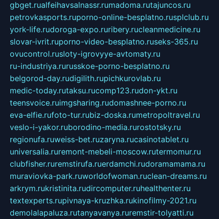
gbget.ru
alfeihavsalnassr.ru
madoma.ru
tajuncos.ru
petrovkasports.ru
porno-online-besplatno.ru
splclub.ru
york-life.ru
doroga-expo.ru
ribery.ru
cleanmedicine.ru
slovar-ivrit.ru
porno-video-besplatno.ru
seks-365.ru
ovucontrol.ru
sloty-igrovyye-avtomaty.ru
ru-industriya.ru
russkoe-porno-besplatno.ru
belgorod-day.ru
digilith.ru
pichkurovlab.ru
medic-today.ru
taksu.ru
comp123.ru
don-ykt.ru
teensvoice.ru
imgsharing.ru
domashnee-porno.ru
eva-elfie.ru
foto-tur.ru
biz-doska.ru
metropoltravel.ru
veslo-i-yakor.ru
borodino-media.ru
rostotsky.ru
regionufa.ru
weiss-bet.ru
zaryna.ru
casinotablet.ru
universalia.ru
remont-mebeli-moscow.ru
termomur.ru
clubfisher.ru
remstirufa.ru
erdamchi.ru
doramamama.ru
muraviovka-park.ru
worldofwoman.ru
clean-dreams.ru
arkrym.ru
kristinita.ru
dircomputer.ru
healthenter.ru
textexperts.ru
pivnaya-kruzhka.ru
kinofilmy-2021.ru
demolalapaluza.ru
tanyavanya.ru
remstir-tolyatti.ru