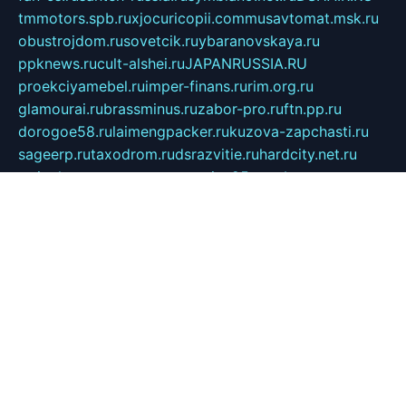
tmmotors.spb.ru
xjocuricopii.com
musavtomat.msk.ru
obustrojdom.ru
sovetcik.ru
ybaranovskaya.ru
ppknews.ru
cult-alshei.ru
JAPANRUSSIA.RU
proekciyamebel.ru
imper-finans.ru
rim.org.ru
glamourai.ru
brassminus.ru
zabor-pro.ru
ftn.pp.ru
dorogoe58.ru
laimengpacker.ru
kuzova-zapchasti.ru
sageerp.ru
taxodrom.ru
dsrazvitie.ru
hardcity.net.ru
ratinghomegames.ru
topservice25.ru
gubernyan.ru
gtglasslined.ru
ii4.ru
tssport.spb.ru
andorra24.com
blackwallstreet.ru
oboimos.ru
optim-doors.com.ru
ikuch.ru
nycr.org.ru
npa21.ru
vremya-ch.spb.ru
desert000.ru
ivtorgi.ru
ifiori.ru
catalog-statei.ru
dcv.org.ru
spetsmaster174.ru
ipkameryhiseeu.ru
dum26.ru
ruspol.spb.ru
fr-opendp.ru
kam-solnyshko.ru
cheyenne-arapaho.ru
sevzapmetal.spb.ru
ted-lapidus.spb.ru
parasite-eliminator.ru
sigma-complete.ru
modernworld.ru
dama-moda.ru
eholot-group.ru
sk-nvkz.ru
DRONGOLD.RU