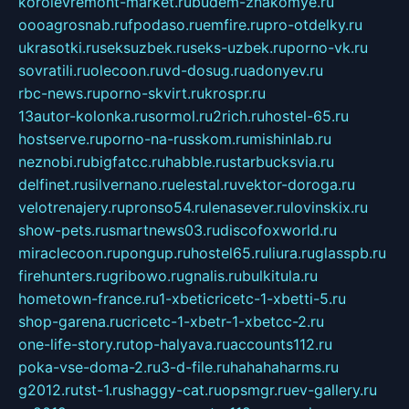
korolevremont-market.ru
budem-znakomye.ru
oooagrosnab.ru
fpodaso.ru
emfire.ru
pro-otdelky.ru
ukrasotki.ru
seksuzbek.ru
seks-uzbek.ru
porno-vk.ru
sovratili.ru
olecoon.ru
vd-dosug.ru
adonyev.ru
rbc-news.ru
porno-skvirt.ru
krospr.ru
13autor-kolonka.ru
sormol.ru
2rich.ru
hostel-65.ru
hostserve.ru
porno-na-russkom.ru
mishinlab.ru
neznobi.ru
bigfatcc.ru
habble.ru
starbucksvia.ru
delfinet.ru
silvernano.ru
elestal.ru
vektor-doroga.ru
velotrenajery.ru
pronso54.ru
lenasever.ru
lovinskix.ru
show-pets.ru
smartnews03.ru
discofoxworld.ru
miraclecoon.ru
pongup.ru
hostel65.ru
liura.ru
glasspb.ru
firehunters.ru
gribowo.ru
gnalis.ru
bulkitula.ru
hometown-france.ru
1-xbeticricetc-1-xbetti-5.ru
shop-garena.ru
cricetc-1-xbetr-1-xbetcc-2.ru
one-life-story.ru
top-halyava.ru
accounts112.ru
poka-vse-doma-2.ru
3-d-file.ru
hahahaharms.ru
g2012.ru
tst-1.ru
shaggy-cat.ru
opsmgr.ru
ev-gallery.ru