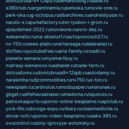
domizbrusa-9x12spb.ru
demaholding.ru
aalse.ru
a380club.ru
argentinamia.ru
perkoka.ru
movie-one.ru
perk-oka.ru
g-octopus.ru
sibarchives.ru
andreislyusar.ru
naruto-x.ru
pursefactory.ru
tor-lyubov-i-grom.ru
spayderhed-2022.ru
movieone.ru
evro-dez.ru
webamator.ru
ma-absolut1.ru
avtopomosch27.ru
nv-750.ru
news-plain.ru
nertansaga.ru
delanalad.ru
dizfiles.ru
youtubefree.ru
aria-family.ru
roadli.ru
planeta-samara.ru
mysmartbuy.ru
matrasy-kemerovo.ru
ashanet.ru
trade-farm.ru
dotcustoms.ru
domizbrusa9x12spb.ru
autodamp.ru
narasimha.ru
djcommodities.ru
nv750.ru
x-ton.ru
newsplain.ru
cardvoice.ru
modopaper.ru
manunae.ru
gbget.ru
alfeihavsalnassr.ru
madoma.ru
tajuncos.ru
petrovkasports.ru
porno-online-besplatno.ru
splclub.ru
york-life.ru
doroga-expo.ru
ribery.ru
cleanmedicine.ru
slovar-ivrit.ru
porno-video-besplatno.ru
seks-365.ru
ovucontrol.ru
sloty-igrovyye-avtomaty.ru