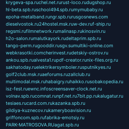
krygeva-spa.ru
chel.net.ru
rust-loco.ru
dugshop.ru
hl-beta.spb.ru
school494.spb.ru
mymubaby.ru
epoha-metalband.ru
ngr.spb.ru
rusgosnews.com
dieselvostok.ru
24hostel.msk.ru
w-dev.ru
f-ship.ru
regsmi.ru
filmnetwork.ru
malinasp.ru
kinosvin.ru
h2o-salon.ru
malutkayork.ru
deltaprim.spb.ru
tango-perm.ru
gooddir.ru
sgv.su
multiki-online.com
webkrasotki.com
cherinvest.ru
detskiy-ostrov.ru
ankou.spb.ru
alvesta1.ru
pdf-creator.ru
nix-files.org.ru
sakhatoday.ru
elektrikersymboler.ru
sputnikyes.ru
golf2club.msk.ru
aeforums.ru
zallclub.ru
multimodal.msk.ru
habaigry.ru
haikko.ru
sobakopedia.ru
isz-fest.ru
ewnc.info
screensaver-clock.net.ru
volnav.spb.ru
comnat.ru
npf.net.ru
7bit.pp.ru
kalugatur.ru
tesiaes.ru
card.com.ru
kazanka.spb.ru
gildiya-kuznecov.ru
kameryboavision.ru
griffoncom.spb.ru
fabrika-emotsiy.ru
PARK-MATROSOVA.RU
agat.spb.ru