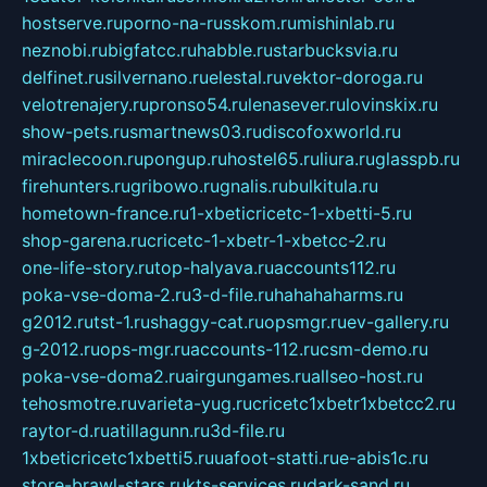
hostserve.ru
porno-na-russkom.ru
mishinlab.ru
neznobi.ru
bigfatcc.ru
habble.ru
starbucksvia.ru
delfinet.ru
silvernano.ru
elestal.ru
vektor-doroga.ru
velotrenajery.ru
pronso54.ru
lenasever.ru
lovinskix.ru
show-pets.ru
smartnews03.ru
discofoxworld.ru
miraclecoon.ru
pongup.ru
hostel65.ru
liura.ru
glasspb.ru
firehunters.ru
gribowo.ru
gnalis.ru
bulkitula.ru
hometown-france.ru
1-xbeticricetc-1-xbetti-5.ru
shop-garena.ru
cricetc-1-xbetr-1-xbetcc-2.ru
one-life-story.ru
top-halyava.ru
accounts112.ru
poka-vse-doma-2.ru
3-d-file.ru
hahahaharms.ru
g2012.ru
tst-1.ru
shaggy-cat.ru
opsmgr.ru
ev-gallery.ru
g-2012.ru
ops-mgr.ru
accounts-112.ru
csm-demo.ru
poka-vse-doma2.ru
airgungames.ru
allseo-host.ru
tehosmotre.ru
varieta-yug.ru
cricetc1xbetr1xbetcc2.ru
raytor-d.ru
atillagunn.ru
3d-file.ru
1xbeticricetc1xbetti5.ru
uafoot-statti.ru
e-abis1c.ru
store-brawl-stars.ru
kts-services.ru
dark-sand.ru