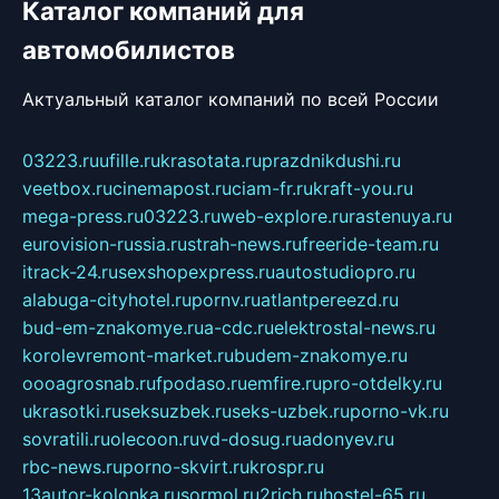
Каталог компаний для
автомобилистов
Актуальный каталог компаний по всей России
03223.ru
ufille.ru
krasotata.ru
prazdnikdushi.ru
veetbox.ru
cinemapost.ru
ciam-fr.ru
kraft-you.ru
mega-press.ru
03223.ru
web-explore.ru
rastenuya.ru
eurovision-russia.ru
strah-news.ru
freeride-team.ru
itrack-24.ru
sexshopexpress.ru
autostudiopro.ru
alabuga-cityhotel.ru
pornv.ru
atlantpereezd.ru
bud-em-znakomye.ru
a-cdc.ru
elektrostal-news.ru
korolevremont-market.ru
budem-znakomye.ru
oooagrosnab.ru
fpodaso.ru
emfire.ru
pro-otdelky.ru
ukrasotki.ru
seksuzbek.ru
seks-uzbek.ru
porno-vk.ru
sovratili.ru
olecoon.ru
vd-dosug.ru
adonyev.ru
rbc-news.ru
porno-skvirt.ru
krospr.ru
13autor-kolonka.ru
sormol.ru
2rich.ru
hostel-65.ru