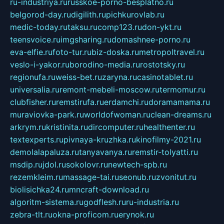
ru-industriya.ru
russkoe-porno-besplatno.ru
belgorod-day.ru
digilith.ru
pichkurovlab.ru
medic-today.ru
taksu.ru
comp123.ru
don-ykt.ru
teensvoice.ru
imgsharing.ru
domashnee-porno.ru
eva-elfie.ru
foto-tur.ru
biz-doska.ru
metropoltravel.ru
veslo-i-yakor.ru
borodino-media.ru
rostotsky.ru
regionufa.ru
weiss-bet.ru
zaryna.ru
casinotablet.ru
universalia.ru
remont-mebeli-moscow.ru
termomur.ru
clubfisher.ru
remstirufa.ru
erdamchi.ru
doramamama.ru
muraviovka-park.ru
worldofwoman.ru
clean-dreams.ru
arkrym.ru
kristinita.ru
dircomputer.ru
healthenter.ru
textexperts.ru
pivnaya-kruzhka.ru
kinofilmy-2021.ru
demolalapaluza.ru
tanyavanya.ru
remstir-tolyatti.ru
msdip.ru
jdol.ru
sokolovr.ru
newtech-spb.ru
rezemkleim.ru
massage-tai.ru
seonub.ru
zvonitut.ru
biolisichka24.ru
mncraft-download.ru
algoritm-sistema.ru
godflesh.ru
ru-industria.ru
zebra-tlt.ru
okna-proficom.ru
erynok.ru