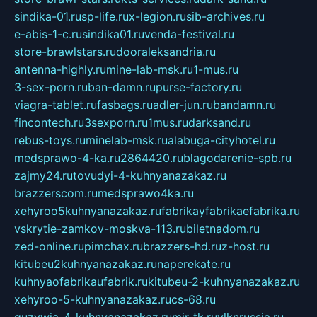
sindika-01.ru
sp-life.ru
x-legion.ru
sib-archives.ru
e-abis-1-c.ru
sindika01.ru
venda-festival.ru
store-brawlstars.ru
dooraleksandria.ru
antenna-highly.ru
mine-lab-msk.ru
1-mus.ru
3-sex-porn.ru
ban-damn.ru
purse-factory.ru
viagra-tablet.ru
fasbags.ru
adler-jun.ru
bandamn.ru
fincontech.ru
3sexporn.ru
1mus.ru
darksand.ru
rebus-toys.ru
minelab-msk.ru
alabuga-cityhotel.ru
medsprawo-4-ka.ru
2864420.ru
blagodarenie-spb.ru
zajmy24.ru
tovudyi-4-kuhnyanazakaz.ru
brazzerscom.ru
medsprawo4ka.ru
xehyroo5kuhnyanazakaz.ru
fabrikayfabrikaefabrika.ru
vskrytie-zamkov-moskva-113.ru
biletnadom.ru
zed-online.ru
pimchax.ru
brazzers-hd.ru
z-host.ru
kitubeu2kuhnyanazakaz.ru
naperekate.ru
kuhnyaofabrikaufabrik.ru
kitubeu-2-kuhnyanazakaz.ru
xehyroo-5-kuhnyanazakaz.ru
cs-68.ru