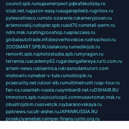
council.spb.ru
лодкипатриот.рф
kafekolizey.ru
iclub.net.ru
gazon-easy.ru
sugarepilekb.ru
grinox.ru
pylesostineco.ru
msts-ozarenie.ru
kameryjooan.ru
artemovskij.ru
dopler.spb.ru
aid70.ru
metall-perm.ru
ndm.msk.ru
ratingzooshop.ru
apiaccess.ru
globalautotrade.info
bezverhovskoe.ru
drsschool.ru
ZOOSMART.SPB.RU
dalakony.ru
medikijob.ru
remontt.spb.ru
photostudia.spb.ru
myragon.ru
terramia.ru
academy62.ru
gardengallereya.ru
rti.com.ru
artem-news.ru
biserinca.ru
krasnodarkurort.com
imshowtv.ru
mebel-v-tule.ru
mobtopik.ru
pcsecurity.net.ru
tool-sib.ru
multimetrunit.ru
sp-tour.ru
fan-cs.ru
santeh-russia.ru
symbian9.net.ru
DSHAIR.RU
tmmotors.spb.ru
xjocuricopii.com
musavtomat.msk.ru
obustrojdom.ru
sovetcik.ru
ybaranovskaya.ru
ppknews.ru
cult-alshei.ru
JAPANRUSSIA.RU
proekciyamebel.ru
imper-finans.ru
rim.org.ru
glamourai.ru
brassminus.ru
zabor-pro.ru
ftn.pp.ru