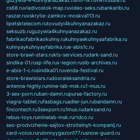
guzywia-4-kuhnyanazakaz.ru
mir-tk.ru
vlknrussia.ru
cs68.ru
vladivostok-map.ru
video-seks.ru
bankaribi.ru
raszar.ru
vskrytie-zamkov-moskva113.ru
lipetsktelecom.ru
tovudyi4kuhnyanazakaz.ru
seksuzb.ru
guzywia4kuhnyanazakaz.ru
fabrikaofabrikaokuhny.ru
kuhnyaekuhnyaafabrika.ru
kuhnyaykuhnyayfabrika.ru
e-abis1c.ru
store-brawl-stars.ru
kts-services.ru
dark-sand.ru
sindika-01.ru
sp-life.ru
x-legion.ru
sib-archives.ru
e-abis-1-c.ru
sindika01.ru
venda-festival.ru
store-brawlstars.ru
dooraleksandria.ru
antenna-highly.ru
mine-lab-msk.ru
1-mus.ru
3-sex-porn.ru
ban-damn.ru
purse-factory.ru
viagra-tablet.ru
fasbags.ru
adler-jun.ru
bandamn.ru
fincontech.ru
3sexporn.ru
1mus.ru
darksand.ru
rebus-toys.ru
minelab-msk.ru
rtdco.ru
seo-prodvizhenie-sajtov-stroitelnyh-kompanij.ru
card-voice.ru
rulonnyygazon177.ru
snow-guard.ru