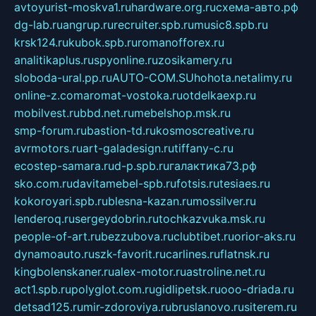
avtoyurist-moskva1.ru
hardware.org.ru
схема-авто.рф
dg-lab.ru
angrup.ru
recruiter.spb.ru
music8.spb.ru
krsk124.ru
kubok.spb.ru
romanofforex.ru
analitikaplus.ru
spyonline.ru
zosikamery.ru
sloboda-ural.pp.ru
AUTO-COM.SU
hohota.net
alimy.ru
online-z.com
aromat-vostoka.ru
otdelkaexp.ru
mobilvest.ru
bbd.net.ru
mebelshop.msk.ru
smp-forum.ru
bastion-td.ru
kosmoscreative.ru
avrmotors.ru
art-galadesign.ru
tiffany-c.ru
ecostep-samara.ru
d-p.spb.ru
галактика73.рф
sko.com.ru
davitamebel-spb.ru
fotsis.ru
tesiaes.ru
kokoroyari.spb.ru
blesna-kazan.ru
mossilver.ru
lenderoq.ru
sergeydobrin.ru
tochkazvuka.msk.ru
people-of-art.ru
bezzubova.ru
clubtibet.ru
orior-aks.ru
dynamoauto.ru
szk-favorit.ru
carlines.ru
flatnsk.ru
kingbolenskaner.ru
alex-motor.ru
astroline.net.ru
act1.spb.ru
polyglot.com.ru
gidlipetsk.ru
ooo-driada.ru
detsad125.ru
mir-zdoroviya.ru
bruslanovo.ru
siterem.ru