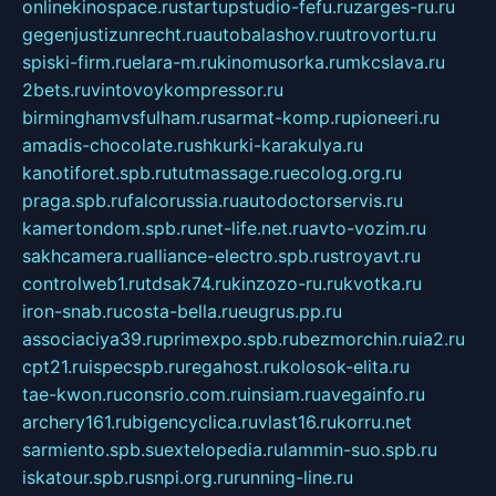
onlinekinospace.ru
startupstudio-fefu.ru
zarges-ru.ru
gegenjustizunrecht.ru
autobalashov.ru
utrovortu.ru
spiski-firm.ru
elara-m.ru
kinomusorka.ru
mkcslava.ru
2bets.ru
vintovoykompressor.ru
birminghamvsfulham.ru
sarmat-komp.ru
pioneeri.ru
amadis-chocolate.ru
shkurki-karakulya.ru
kanotiforet.spb.ru
tutmassage.ru
ecolog.org.ru
praga.spb.ru
falcorussia.ru
autodoctorservis.ru
kamertondom.spb.ru
net-life.net.ru
avto-vozim.ru
sakhcamera.ru
alliance-electro.spb.ru
stroyavt.ru
controlweb1.ru
tdsak74.ru
kinzozo-ru.ru
kvotka.ru
iron-snab.ru
costa-bella.ru
eugrus.pp.ru
associaciya39.ru
primexpo.spb.ru
bezmorchin.ru
ia2.ru
cpt21.ru
ispecspb.ru
regahost.ru
kolosok-elita.ru
tae-kwon.ru
consrio.com.ru
insiam.ru
avegainfo.ru
archery161.ru
bigencyclica.ru
vlast16.ru
korru.net
sarmiento.spb.su
extelopedia.ru
lammin-suo.spb.ru
iskatour.spb.ru
snpi.org.ru
running-line.ru