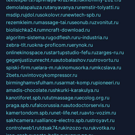
demolalapaluza.ru
tanyavanya.ru
remstir-tolyatti.ru
msdip.ru
jdol.ru
sokolovr.ru
newtech-spb.ru
rezemkleim.ru
massage-tai.ru
seonub.ru
zvonitut.ru
biolisichka24.ru
mncraft-download.ru
algoritm-sistema.ru
godflesh.ru
ru-industria.ru
zebra-tlt.ru
okna-proficom.ru
erynok.ru
onlinekinospace.ru
startupstudio-fefu.ru
zarges-ru.ru
gegenjustizunrecht.ru
autobalashov.ru
utrovortu.ru
spiski-firm.ru
elara-m.ru
kinomusorka.ru
mkcslava.ru
2bets.ru
vintovoykompressor.ru
birminghamvsfulham.ru
sarmat-komp.ru
pioneeri.ru
amadis-chocolate.ru
shkurki-karakulya.ru
kanotiforet.spb.ru
tutmassage.ru
ecolog.org.ru
praga.spb.ru
falcorussia.ru
autodoctorservis.ru
kamertondom.spb.ru
net-life.net.ru
avto-vozim.ru
sakhcamera.ru
alliance-electro.spb.ru
stroyavt.ru
controlweb1.ru
tdsak74.ru
kinzozo-ru.ru
kvotka.ru