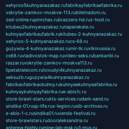
xehyroo5kuhnyanazakaz.ru
fabrikayfabrikaefabrika.ru
vskrytie-zamkov-moskva-113.ru
biletnadom.ru
zed-online.ru
pimchax.ru
brazzers-hd.ru
z-host.ru
kitubeu2kuhnyanazakaz.ru
naperekate.ru
kuhnyaofabrikaufabrik.ru
kitubeu-2-kuhnyanazakaz.ru
xehyroo-5-kuhnyanazakaz.ru
cs-68.ru
guzywia-4-kuhnyanazakaz.ru
mir-tk.ru
vlknrussia.ru
cs68.ru
vladivostok-map.ru
video-seks.ru
bankaribi.ru
raszar.ru
vskrytie-zamkov-moskva113.ru
lipetsktelecom.ru
tovudyi4kuhnyanazakaz.ru
seksuzb.ru
guzywia4kuhnyanazakaz.ru
fabrikaofabrikaokuhny.ru
kuhnyaekuhnyaafabrika.ru
kuhnyaykuhnyayfabrika.ru
e-abis1c.ru
store-brawl-stars.ru
kts-services.ru
dark-sand.ru
sindika-01.ru
sp-life.ru
x-legion.ru
sib-archives.ru
e-abis-1-c.ru
sindika01.ru
venda-festival.ru
store-brawlstars.ru
dooraleksandria.ru
antenna-highly.ru
mine-lab-msk.ru
1-mus.ru