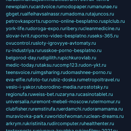
newsplain.ru
cardvoice.ru
modopaper.ru
manunae.ru
gbget.ru
alfeihavsalnassr.ru
madoma.ru
tajuncos.ru
petrovkasports.ru
porno-online-besplatno.ru
splclub.ru
york-life.ru
doroga-expo.ru
ribery.ru
cleanmedicine.ru
slovar-ivrit.ru
porno-video-besplatno.ru
seks-365.ru
ovucontrol.ru
sloty-igrovyye-avtomaty.ru
ru-industriya.ru
russkoe-porno-besplatno.ru
belgorod-day.ru
digilith.ru
pichkurovlab.ru
medic-today.ru
taksu.ru
comp123.ru
don-ykt.ru
teensvoice.ru
imgsharing.ru
domashnee-porno.ru
eva-elfie.ru
foto-tur.ru
biz-doska.ru
metropoltravel.ru
veslo-i-yakor.ru
borodino-media.ru
rostotsky.ru
regionufa.ru
weiss-bet.ru
zaryna.ru
casinotablet.ru
universalia.ru
remont-mebeli-moscow.ru
termomur.ru
clubfisher.ru
remstirufa.ru
erdamchi.ru
doramamama.ru
muraviovka-park.ru
worldofwoman.ru
clean-dreams.ru
arkrym.ru
kristinita.ru
dircomputer.ru
healthenter.ru
textexperts.ru
pivnaya-kruzhka.ru
kinofilmy-2021.ru