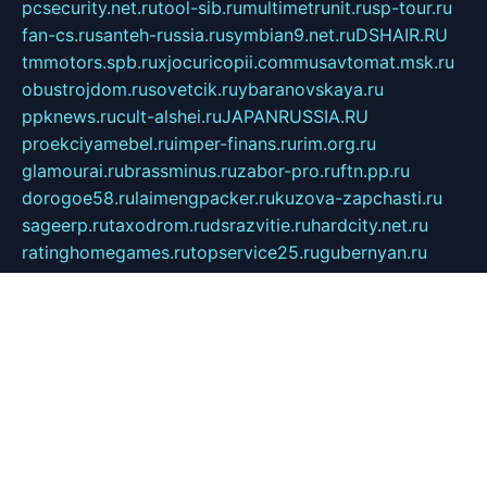
pcsecurity.net.ru
tool-sib.ru
multimetrunit.ru
sp-tour.ru
fan-cs.ru
santeh-russia.ru
symbian9.net.ru
DSHAIR.RU
tmmotors.spb.ru
xjocuricopii.com
musavtomat.msk.ru
obustrojdom.ru
sovetcik.ru
ybaranovskaya.ru
ppknews.ru
cult-alshei.ru
JAPANRUSSIA.RU
proekciyamebel.ru
imper-finans.ru
rim.org.ru
glamourai.ru
brassminus.ru
zabor-pro.ru
ftn.pp.ru
dorogoe58.ru
laimengpacker.ru
kuzova-zapchasti.ru
sageerp.ru
taxodrom.ru
dsrazvitie.ru
hardcity.net.ru
ratinghomegames.ru
topservice25.ru
gubernyan.ru
gtglasslined.ru
ii4.ru
tssport.spb.ru
andorra24.com
blackwallstreet.ru
oboimos.ru
optim-doors.com.ru
ikuch.ru
nycr.org.ru
npa21.ru
vremya-ch.spb.ru
desert000.ru
ivtorgi.ru
ifiori.ru
catalog-statei.ru
dcv.org.ru
spetsmaster174.ru
ipkameryhiseeu.ru
dum26.ru
ruspol.spb.ru
fr-opendp.ru
kam-solnyshko.ru
cheyenne-arapaho.ru
sevzapmetal.spb.ru
ted-lapidus.spb.ru
parasite-eliminator.ru