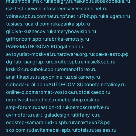
multimodal.msk.ru
habaigry.ru
haikko.ru
sobakopedia.ru
isz-fest.ru
ewnc.info
screensaver-clock.net.ru
volnav.spb.ru
comnat.ru
npf.net.ru
7bit.pp.ru
kalugatur.ru
tesiaes.ru
card.com.ru
kazanka.spb.ru
gildiya-kuznecov.ru
kameryboavision.ru
griffoncom.spb.ru
fabrika-emotsiy.ru
PARK-MATROSOVA.RU
agat.spb.ru
avtoyurist-moskva1.ru
hardware.org.ru
схема-авто.рф
dg-lab.ru
angrup.ru
recruiter.spb.ru
music8.spb.ru
krsk124.ru
kubok.spb.ru
romanofforex.ru
analitikaplus.ru
spyonline.ru
zosikamery.ru
sloboda-ural.pp.ru
AUTO-COM.SU
hohota.net
alimy.ru
online-z.com
aromat-vostoka.ru
otdelkaexp.ru
mobilvest.ru
bbd.net.ru
mebelshop.msk.ru
smp-forum.ru
bastion-td.ru
kosmoscreative.ru
avrmotors.ru
art-galadesign.ru
tiffany-c.ru
ecostep-samara.ru
d-p.spb.ru
галактика73.рф
sko.com.ru
davitamebel-spb.ru
fotsis.ru
tesiaes.ru