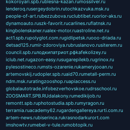
kokoroyari.spb.ru
blesna-kazan.ru
mossilver.ru
lenderoq.ru
sergeydobrin.ru
tochkazvuka.msk.ru
people-of-art.ru
bezzubova.ru
clubtibet.ru
orior-aks.ru
dynamoauto.ru
szk-favorit.ru
carlines.ru
flatnsk.ru
kingbolenskaner.ru
alex-motor.ru
astroline.net.ru
act1.spb.ru
polyglot.com.ru
gidlipetsk.ru
ooo-driada.ru
detsad125.ru
mir-zdoroviya.ru
bruslanovo.ru
siterem.ru
council.spb.ru
лодкипатриот.рф
kafekolizey.ru
iclub.net.ru
gazon-easy.ru
sugarepilekb.ru
grinox.ru
pylesostineco.ru
msts-ozarenie.ru
kameryjooan.ru
artemovskij.ru
dopler.spb.ru
aid70.ru
metall-perm.ru
ndm.msk.ru
ratingzooshop.ru
apiaccess.ru
globalautotrade.info
bezverhovskoe.ru
drsschool.ru
ZOOSMART.SPB.RU
dalakony.ru
medikijob.ru
remontt.spb.ru
photostudia.spb.ru
myragon.ru
terramia.ru
academy62.ru
gardengallereya.ru
rti.com.ru
artem-news.ru
biserinca.ru
krasnodarkurort.com
imshowtv.ru
mebel-v-tule.ru
mobtopik.ru