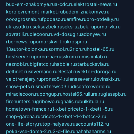
bud-em-znakomye.ru
a-cdc.ru
elektrostal-news.ru
korolevremont-market.ru
budem-znakomye.ru
oooagrosnab.ru
fpodaso.ru
emfire.ru
pro-otdelky.ru
ukrasotki.ru
seksuzbek.ru
seks-uzbek.ru
porno-vk.ru
sovratili.ru
olecoon.ru
vd-dosug.ru
adonyev.ru
rbc-news.ru
porno-skvirt.ru
krospr.ru
13autor-kolonka.ru
sormol.ru
2rich.ru
hostel-65.ru
hostserve.ru
porno-na-russkom.ru
mishinlab.ru
neznobi.ru
bigfatcc.ru
habble.ru
starbucksvia.ru
delfinet.ru
silvernano.ru
elestal.ru
vektor-doroga.ru
velotrenajery.ru
pronso54.ru
lenasever.ru
lovinskix.ru
show-pets.ru
smartnews03.ru
discofoxworld.ru
miraclecoon.ru
pongup.ru
hostel65.ru
liura.ru
glasspb.ru
firehunters.ru
gribowo.ru
gnalis.ru
bulkitula.ru
hometown-france.ru
1-xbeticricetc-1-xbetti-5.ru
shop-garena.ru
cricetc-1-xbetr-1-xbetcc-2.ru
one-life-story.ru
top-halyava.ru
accounts112.ru
poka-vse-doma-2.ru
3-d-file.ru
hahahaharms.ru