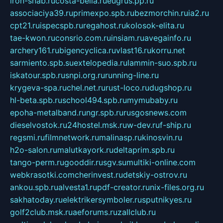
iron-snab.ru
costa-bella.ru
eugrus.pp.ru
associaciya39.ru
primexpo.spb.ru
bezmorchin.ru
ia2.ru
cpt21.ru
ispecspb.ru
regahost.ru
kolosok-elita.ru
tae-kwon.ru
consrio.com.ru
insiam.ru
avegainfo.ru
archery161.ru
bigencyclica.ru
vlast16.ru
korru.net
sarmiento.spb.su
extelopedia.ru
lammin-suo.spb.ru
iskatour.spb.ru
snpi.org.ru
running-line.ru
krygeva-spa.ru
chel.net.ru
rust-loco.ru
dugshop.ru
hl-beta.spb.ru
school494.spb.ru
mymubaby.ru
epoha-metalband.ru
ngr.spb.ru
rusgosnews.com
dieselvostok.ru
24hostel.msk.ru
w-dev.ru
f-ship.ru
regsmi.ru
filmnetwork.ru
malinasp.ru
kinosvin.ru
h2o-salon.ru
malutkayork.ru
deltaprim.spb.ru
tango-perm.ru
gooddir.ru
sgv.su
multiki-online.com
webkrasotki.com
cherinvest.ru
detskiy-ostrov.ru
ankou.spb.ru
alvesta1.ru
pdf-creator.ru
nix-files.org.ru
sakhatoday.ru
elektrikersymboler.ru
sputnikyes.ru
golf2club.msk.ru
aeforums.ru
zallclub.ru