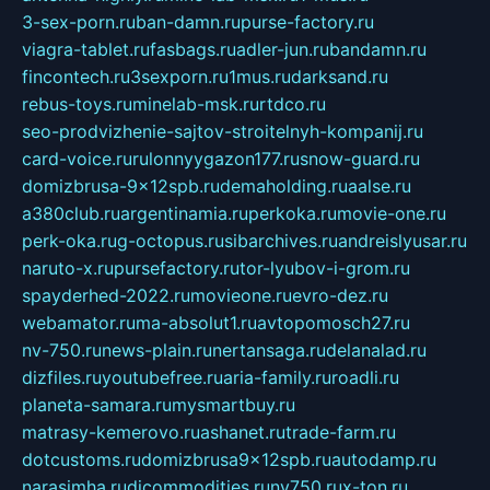
3-sex-porn.ru
ban-damn.ru
purse-factory.ru
viagra-tablet.ru
fasbags.ru
adler-jun.ru
bandamn.ru
fincontech.ru
3sexporn.ru
1mus.ru
darksand.ru
rebus-toys.ru
minelab-msk.ru
rtdco.ru
seo-prodvizhenie-sajtov-stroitelnyh-kompanij.ru
card-voice.ru
rulonnyygazon177.ru
snow-guard.ru
domizbrusa-9x12spb.ru
demaholding.ru
aalse.ru
a380club.ru
argentinamia.ru
perkoka.ru
movie-one.ru
perk-oka.ru
g-octopus.ru
sibarchives.ru
andreislyusar.ru
naruto-x.ru
pursefactory.ru
tor-lyubov-i-grom.ru
spayderhed-2022.ru
movieone.ru
evro-dez.ru
webamator.ru
ma-absolut1.ru
avtopomosch27.ru
nv-750.ru
news-plain.ru
nertansaga.ru
delanalad.ru
dizfiles.ru
youtubefree.ru
aria-family.ru
roadli.ru
planeta-samara.ru
mysmartbuy.ru
matrasy-kemerovo.ru
ashanet.ru
trade-farm.ru
dotcustoms.ru
domizbrusa9x12spb.ru
autodamp.ru
narasimha.ru
djcommodities.ru
nv750.ru
x-ton.ru