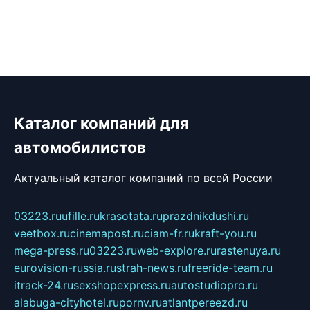
Каталог компаний для
автомобилистов
Актуальный каталог компаний по всей России
03223.ru
ufille.ru
krasotata.ru
prazdnikdushi.ru
veetbox.ru
cinemapost.ru
ciam-fr.ru
kraft-you.ru
mega-press.ru
03223.ru
web-explore.ru
rastenuya.ru
eurovision-russia.ru
strah-news.ru
freeride-team.ru
itrack-24.ru
sexshopexpress.ru
autostudiopro.ru
alabuga-cityhotel.ru
pornv.ru
atlantpereezd.ru