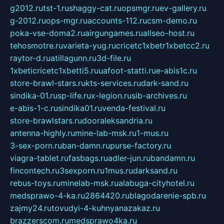
g2012.ru
tst-1.ru
shaggy-cat.ru
opsmgr.ru
ev-gallery.ru
g-2012.ru
ops-mgr.ru
accounts-112.ru
csm-demo.ru
poka-vse-doma2.ru
airgungames.ru
allseo-host.ru
tehosmotre.ru
varieta-yug.ru
cricetc1xbetr1xbetcc2.ru
raytor-d.ru
atillagunn.ru
3d-file.ru
1xbeticricetc1xbetti5.ru
uafoot-statti.ru
e-abis1c.ru
store-brawl-stars.ru
kts-services.ru
dark-sand.ru
sindika-01.ru
sp-life.ru
x-legion.ru
sib-archives.ru
e-abis-1-c.ru
sindika01.ru
venda-festival.ru
store-brawlstars.ru
dooraleksandria.ru
antenna-highly.ru
mine-lab-msk.ru
1-mus.ru
3-sex-porn.ru
ban-damn.ru
purse-factory.ru
viagra-tablet.ru
fasbags.ru
adler-jun.ru
bandamn.ru
fincontech.ru
3sexporn.ru
1mus.ru
darksand.ru
rebus-toys.ru
minelab-msk.ru
alabuga-cityhotel.ru
medsprawo-4-ka.ru
2864420.ru
blagodarenie-spb.ru
zajmy24.ru
tovudyi-4-kuhnyanazakaz.ru
brazzerscom.ru
medsprawo4ka.ru