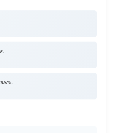
я.
вали.