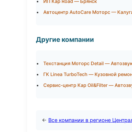
ИП Кар Road — Брянск
Автоцентр AutoCare Моторс — Калуг
Другие компании
Техстанция Моторс Detail — Автозву
ГК Linea TurboTech — Кузовной ремон
Сервис-центр Кар Oil&Filter — Автоз
←
Все компании в регионе Центр