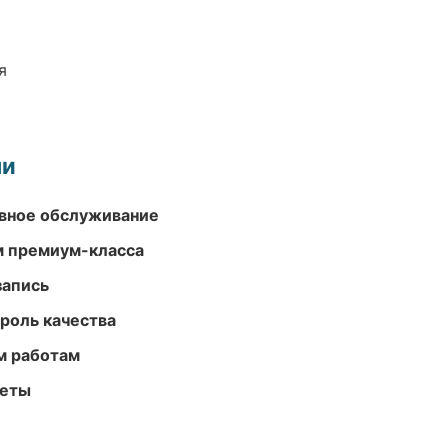
я
ми
вное обслуживание
м премиум-класса
запись
роль качества
м работам
меты