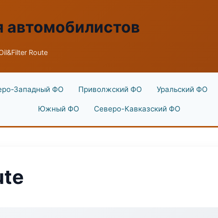
я автомобилистов
il&Filter Route
еро-Западный ФО
Приволжский ФО
Уральский ФО
Южный ФО
Северо-Кавказский ФО
ute