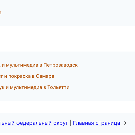
а
к и мультимедиа в Петрозаводск
т и покраска в Самара
вук и мультимедиа в Тольятти
альный федеральный округ
|
Главная страница
→