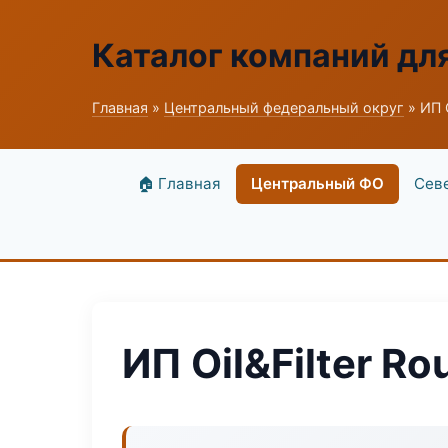
Каталог компаний дл
Главная
»
Центральный федеральный округ
» ИП O
🏠 Главная
Центральный ФО
Сев
ИП Oil&Filter Ro