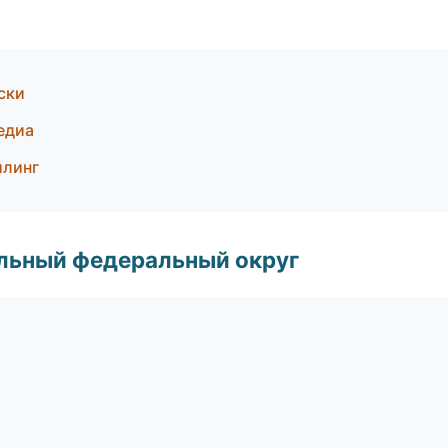
ски
едиа
йлинг
альный федеральный округ