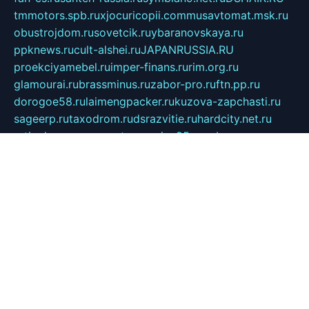
tmmotors.spb.ru
xjocuricopii.com
musavtomat.msk.ru
obustrojdom.ru
sovetcik.ru
ybaranovskaya.ru
ppknews.ru
cult-alshei.ru
JAPANRUSSIA.RU
proekciyamebel.ru
imper-finans.ru
rim.org.ru
glamourai.ru
brassminus.ru
zabor-pro.ru
ftn.pp.ru
dorogoe58.ru
laimengpacker.ru
kuzova-zapchasti.ru
sageerp.ru
taxodrom.ru
dsrazvitie.ru
hardcity.net.ru
ratinghomegames.ru
topservice25.ru
gubernyan.ru
gtglasslined.ru
ii4.ru
tssport.spb.ru
andorra24.com
blackwallstreet.ru
oboimos.ru
optim-doors.com.ru
ikuch.ru
nycr.org.ru
npa21.ru
vremya-ch.spb.ru
desert000.ru
ivtorgi.ru
ifiori.ru
catalog-statei.ru
dcv.org.ru
spetsmaster174.ru
ipkameryhiseeu.ru
dum26.ru
ruspol.spb.ru
fr-opendp.ru
kam-solnyshko.ru
cheyenne-arapaho.ru
sevzapmetal.spb.ru
ted-lapidus.spb.ru
parasite-eliminator.ru
sigma-complete.ru
modernworld.ru
dama-moda.ru
eholot-group.ru
sk-nvkz.ru
DRONGOLD.RU