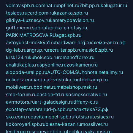
volnav.spb.ru
comnat.ru
npf.net.ru
7bit.pp.ru
kalugatur.ru
tesiaes.ru
card.com.ru
kazanka.spb.ru
gildiya-kuznecov.ru
kameryboavision.ru
griffoncom.spb.ru
fabrika-emotsiy.ru
PARK-MATROSOVA.RU
agat.spb.ru
avtoyurist-moskva1.ru
hardware.org.ru
схема-авто.рф
dg-lab.ru
angrup.ru
recruiter.spb.ru
music8.spb.ru
krsk124.ru
kubok.spb.ru
romanofforex.ru
analitikaplus.ru
spyonline.ru
zosikamery.ru
sloboda-ural.pp.ru
AUTO-COM.SU
hohota.net
alimy.ru
online-z.com
aromat-vostoka.ru
otdelkaexp.ru
mobilvest.ru
bbd.net.ru
mebelshop.msk.ru
smp-forum.ru
bastion-td.ru
kosmoscreative.ru
avrmotors.ru
art-galadesign.ru
tiffany-c.ru
ecostep-samara.ru
d-p.spb.ru
галактика73.рф
sko.com.ru
davitamebel-spb.ru
fotsis.ru
tesiaes.ru
kokoroyari.spb.ru
blesna-kazan.ru
mossilver.ru
lenderoq.ru
sergeydobrin.ru
tochkazvuka.msk.ru