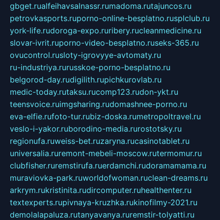
gbget.ru
alfeihavsalnassr.ru
madoma.ru
tajuncos.ru
petrovkasports.ru
porno-online-besplatno.ru
splclub.ru
york-life.ru
doroga-expo.ru
ribery.ru
cleanmedicine.ru
slovar-ivrit.ru
porno-video-besplatno.ru
seks-365.ru
ovucontrol.ru
sloty-igrovyye-avtomaty.ru
ru-industriya.ru
russkoe-porno-besplatno.ru
belgorod-day.ru
digilith.ru
pichkurovlab.ru
medic-today.ru
taksu.ru
comp123.ru
don-ykt.ru
teensvoice.ru
imgsharing.ru
domashnee-porno.ru
eva-elfie.ru
foto-tur.ru
biz-doska.ru
metropoltravel.ru
veslo-i-yakor.ru
borodino-media.ru
rostotsky.ru
regionufa.ru
weiss-bet.ru
zaryna.ru
casinotablet.ru
universalia.ru
remont-mebeli-moscow.ru
termomur.ru
clubfisher.ru
remstirufa.ru
erdamchi.ru
doramamama.ru
muraviovka-park.ru
worldofwoman.ru
clean-dreams.ru
arkrym.ru
kristinita.ru
dircomputer.ru
healthenter.ru
textexperts.ru
pivnaya-kruzhka.ru
kinofilmy-2021.ru
demolalapaluza.ru
tanyavanya.ru
remstir-tolyatti.ru