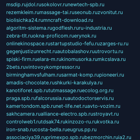
msdip.ru
jdol.ru
sokolovr.ru
newtech-spb.ru
rezemkleim.ru
massage-tai.ru
seonub.ru
zvonitut.ru
biolisichka24.ru
mncraft-download.ru
algoritm-sistema.ru
godflesh.ru
ru-industria.ru
zebra-tlt.ru
okna-proficom.ru
erynok.ru
onlinekinospace.ru
startupstudio-fefu.ru
zarges-ru.ru
gegenjustizunrecht.ru
autobalashov.ru
utrovortu.ru
spiski-firm.ru
elara-m.ru
kinomusorka.ru
mkcslava.ru
2bets.ru
vintovoykompressor.ru
birminghamvsfulham.ru
sarmat-komp.ru
pioneeri.ru
amadis-chocolate.ru
shkurki-karakulya.ru
kanotiforet.spb.ru
tutmassage.ru
ecolog.org.ru
praga.spb.ru
falcorussia.ru
autodoctorservis.ru
kamertondom.spb.ru
net-life.net.ru
avto-vozim.ru
sakhcamera.ru
alliance-electro.spb.ru
stroyavt.ru
controlweb1.ru
tdsak74.ru
kinzozo-ru.ru
kvotka.ru
iron-snab.ru
costa-bella.ru
eugrus.pp.ru
associaciya39.ru
primexpo.spb.ru
bezmorchin.ru
ia2.ru