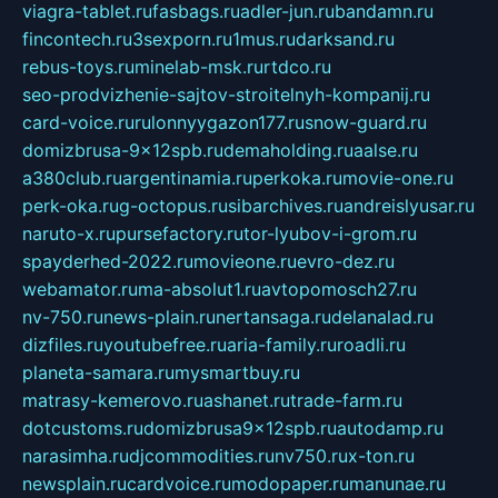
viagra-tablet.ru
fasbags.ru
adler-jun.ru
bandamn.ru
fincontech.ru
3sexporn.ru
1mus.ru
darksand.ru
rebus-toys.ru
minelab-msk.ru
rtdco.ru
seo-prodvizhenie-sajtov-stroitelnyh-kompanij.ru
card-voice.ru
rulonnyygazon177.ru
snow-guard.ru
domizbrusa-9x12spb.ru
demaholding.ru
aalse.ru
a380club.ru
argentinamia.ru
perkoka.ru
movie-one.ru
perk-oka.ru
g-octopus.ru
sibarchives.ru
andreislyusar.ru
naruto-x.ru
pursefactory.ru
tor-lyubov-i-grom.ru
spayderhed-2022.ru
movieone.ru
evro-dez.ru
webamator.ru
ma-absolut1.ru
avtopomosch27.ru
nv-750.ru
news-plain.ru
nertansaga.ru
delanalad.ru
dizfiles.ru
youtubefree.ru
aria-family.ru
roadli.ru
planeta-samara.ru
mysmartbuy.ru
matrasy-kemerovo.ru
ashanet.ru
trade-farm.ru
dotcustoms.ru
domizbrusa9x12spb.ru
autodamp.ru
narasimha.ru
djcommodities.ru
nv750.ru
x-ton.ru
newsplain.ru
cardvoice.ru
modopaper.ru
manunae.ru