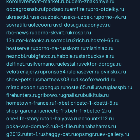
korolevremont-market.ru
budem-znakomye.ru
oooagrosnab.ru
fpodaso.ru
emfire.ru
pro-otdelky.ru
ukrasotki.ru
seksuzbek.ru
seks-uzbek.ru
porno-vk.ru
sovratili.ru
olecoon.ru
vd-dosug.ru
adonyev.ru
rbc-news.ru
porno-skvirt.ru
krospr.ru
13autor-kolonka.ru
sormol.ru
2rich.ru
hostel-65.ru
hostserve.ru
porno-na-russkom.ru
mishinlab.ru
neznobi.ru
bigfatcc.ru
habble.ru
starbucksvia.ru
delfinet.ru
silvernano.ru
elestal.ru
vektor-doroga.ru
velotrenajery.ru
pronso54.ru
lenasever.ru
lovinskix.ru
show-pets.ru
smartnews03.ru
discofoxworld.ru
miraclecoon.ru
pongup.ru
hostel65.ru
liura.ru
glasspb.ru
firehunters.ru
gribowo.ru
gnalis.ru
bulkitula.ru
hometown-france.ru
1-xbeticricetc-1-xbetti-5.ru
shop-garena.ru
cricetc-1-xbetr-1-xbetcc-2.ru
one-life-story.ru
top-halyava.ru
accounts112.ru
poka-vse-doma-2.ru
3-d-file.ru
hahahaharms.ru
g2012.ru
tst-1.ru
shaggy-cat.ru
opsmgr.ru
ev-gallery.ru