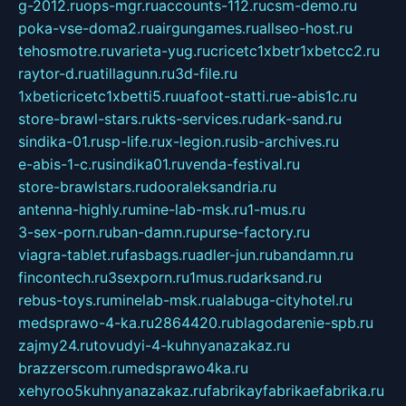
g-2012.ru
ops-mgr.ru
accounts-112.ru
csm-demo.ru
poka-vse-doma2.ru
airgungames.ru
allseo-host.ru
tehosmotre.ru
varieta-yug.ru
cricetc1xbetr1xbetcc2.ru
raytor-d.ru
atillagunn.ru
3d-file.ru
1xbeticricetc1xbetti5.ru
uafoot-statti.ru
e-abis1c.ru
store-brawl-stars.ru
kts-services.ru
dark-sand.ru
sindika-01.ru
sp-life.ru
x-legion.ru
sib-archives.ru
e-abis-1-c.ru
sindika01.ru
venda-festival.ru
store-brawlstars.ru
dooraleksandria.ru
antenna-highly.ru
mine-lab-msk.ru
1-mus.ru
3-sex-porn.ru
ban-damn.ru
purse-factory.ru
viagra-tablet.ru
fasbags.ru
adler-jun.ru
bandamn.ru
fincontech.ru
3sexporn.ru
1mus.ru
darksand.ru
rebus-toys.ru
minelab-msk.ru
alabuga-cityhotel.ru
medsprawo-4-ka.ru
2864420.ru
blagodarenie-spb.ru
zajmy24.ru
tovudyi-4-kuhnyanazakaz.ru
brazzerscom.ru
medsprawo4ka.ru
xehyroo5kuhnyanazakaz.ru
fabrikayfabrikaefabrika.ru