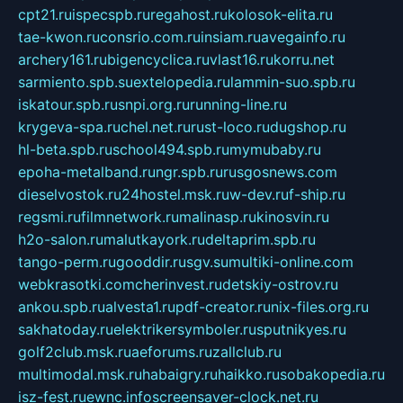
cpt21.ru
ispecspb.ru
regahost.ru
kolosok-elita.ru
tae-kwon.ru
consrio.com.ru
insiam.ru
avegainfo.ru
archery161.ru
bigencyclica.ru
vlast16.ru
korru.net
sarmiento.spb.su
extelopedia.ru
lammin-suo.spb.ru
iskatour.spb.ru
snpi.org.ru
running-line.ru
krygeva-spa.ru
chel.net.ru
rust-loco.ru
dugshop.ru
hl-beta.spb.ru
school494.spb.ru
mymubaby.ru
epoha-metalband.ru
ngr.spb.ru
rusgosnews.com
dieselvostok.ru
24hostel.msk.ru
w-dev.ru
f-ship.ru
regsmi.ru
filmnetwork.ru
malinasp.ru
kinosvin.ru
h2o-salon.ru
malutkayork.ru
deltaprim.spb.ru
tango-perm.ru
gooddir.ru
sgv.su
multiki-online.com
webkrasotki.com
cherinvest.ru
detskiy-ostrov.ru
ankou.spb.ru
alvesta1.ru
pdf-creator.ru
nix-files.org.ru
sakhatoday.ru
elektrikersymboler.ru
sputnikyes.ru
golf2club.msk.ru
aeforums.ru
zallclub.ru
multimodal.msk.ru
habaigry.ru
haikko.ru
sobakopedia.ru
isz-fest.ru
ewnc.info
screensaver-clock.net.ru