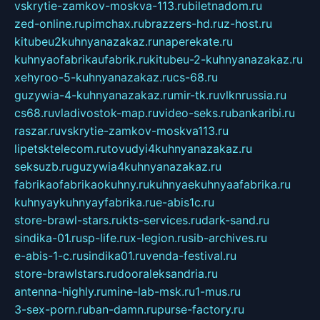
vskrytie-zamkov-moskva-113.ru
biletnadom.ru
zed-online.ru
pimchax.ru
brazzers-hd.ru
z-host.ru
kitubeu2kuhnyanazakaz.ru
naperekate.ru
kuhnyaofabrikaufabrik.ru
kitubeu-2-kuhnyanazakaz.ru
xehyroo-5-kuhnyanazakaz.ru
cs-68.ru
guzywia-4-kuhnyanazakaz.ru
mir-tk.ru
vlknrussia.ru
cs68.ru
vladivostok-map.ru
video-seks.ru
bankaribi.ru
raszar.ru
vskrytie-zamkov-moskva113.ru
lipetsktelecom.ru
tovudyi4kuhnyanazakaz.ru
seksuzb.ru
guzywia4kuhnyanazakaz.ru
fabrikaofabrikaokuhny.ru
kuhnyaekuhnyaafabrika.ru
kuhnyaykuhnyayfabrika.ru
e-abis1c.ru
store-brawl-stars.ru
kts-services.ru
dark-sand.ru
sindika-01.ru
sp-life.ru
x-legion.ru
sib-archives.ru
e-abis-1-c.ru
sindika01.ru
venda-festival.ru
store-brawlstars.ru
dooraleksandria.ru
antenna-highly.ru
mine-lab-msk.ru
1-mus.ru
3-sex-porn.ru
ban-damn.ru
purse-factory.ru