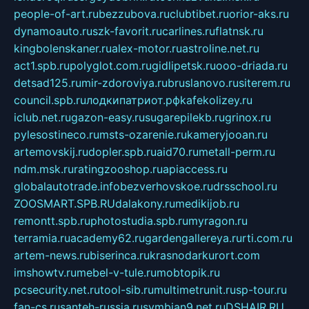
people-of-art.ru
bezzubova.ru
clubtibet.ru
orior-aks.ru
dynamoauto.ru
szk-favorit.ru
carlines.ru
flatnsk.ru
kingbolenskaner.ru
alex-motor.ru
astroline.net.ru
act1.spb.ru
polyglot.com.ru
gidlipetsk.ru
ooo-driada.ru
detsad125.ru
mir-zdoroviya.ru
bruslanovo.ru
siterem.ru
council.spb.ru
лодкипатриот.рф
kafekolizey.ru
iclub.net.ru
gazon-easy.ru
sugarepilekb.ru
grinox.ru
pylesostineco.ru
msts-ozarenie.ru
kameryjooan.ru
artemovskij.ru
dopler.spb.ru
aid70.ru
metall-perm.ru
ndm.msk.ru
ratingzooshop.ru
apiaccess.ru
globalautotrade.info
bezverhovskoe.ru
drsschool.ru
ZOOSMART.SPB.RU
dalakony.ru
medikijob.ru
remontt.spb.ru
photostudia.spb.ru
myragon.ru
terramia.ru
academy62.ru
gardengallereya.ru
rti.com.ru
artem-news.ru
biserinca.ru
krasnodarkurort.com
imshowtv.ru
mebel-v-tule.ru
mobtopik.ru
pcsecurity.net.ru
tool-sib.ru
multimetrunit.ru
sp-tour.ru
fan-cs.ru
santeh-russia.ru
symbian9.net.ru
DSHAIR.RU