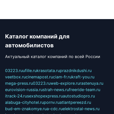
Каталог компаний для
автомобилистов
Актуальный каталог компаний по всей России
03223.ru
ufille.ru
krasotata.ru
prazdnikdushi.ru
veetbox.ru
cinemapost.ru
ciam-fr.ru
kraft-you.ru
mega-press.ru
03223.ru
web-explore.ru
rastenuya.ru
eurovision-russia.ru
strah-news.ru
freeride-team.ru
itrack-24.ru
sexshopexpress.ru
autostudiopro.ru
alabuga-cityhotel.ru
pornv.ru
atlantpereezd.ru
bud-em-znakomye.ru
a-cdc.ru
elektrostal-news.ru