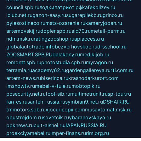
council.spb.ru
лодкипатриот.рф
kafekolizey.ru
iclub.net.ru
gazon-easy.ru
sugarepilekb.ru
grinox.ru
pylesostineco.ru
msts-ozarenie.ru
kameryjooan.ru
artemovskij.ru
dopler.spb.ru
aid70.ru
metall-perm.ru
ndm.msk.ru
ratingzooshop.ru
apiaccess.ru
globalautotrade.info
bezverhovskoe.ru
drsschool.ru
ZOOSMART.SPB.RU
dalakony.ru
medikijob.ru
remontt.spb.ru
photostudia.spb.ru
myragon.ru
terramia.ru
academy62.ru
gardengallereya.ru
rti.com.ru
artem-news.ru
biserinca.ru
krasnodarkurort.com
imshowtv.ru
mebel-v-tule.ru
mobtopik.ru
pcsecurity.net.ru
tool-sib.ru
multimetrunit.ru
sp-tour.ru
fan-cs.ru
santeh-russia.ru
symbian9.net.ru
DSHAIR.RU
tmmotors.spb.ru
xjocuricopii.com
musavtomat.msk.ru
obustrojdom.ru
sovetcik.ru
ybaranovskaya.ru
ppknews.ru
cult-alshei.ru
JAPANRUSSIA.RU
proekciyamebel.ru
imper-finans.ru
rim.org.ru