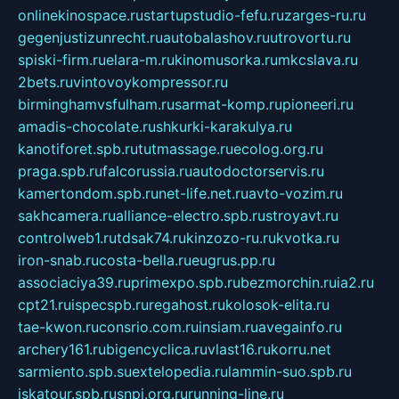
onlinekinospace.ru
startupstudio-fefu.ru
zarges-ru.ru
gegenjustizunrecht.ru
autobalashov.ru
utrovortu.ru
spiski-firm.ru
elara-m.ru
kinomusorka.ru
mkcslava.ru
2bets.ru
vintovoykompressor.ru
birminghamvsfulham.ru
sarmat-komp.ru
pioneeri.ru
amadis-chocolate.ru
shkurki-karakulya.ru
kanotiforet.spb.ru
tutmassage.ru
ecolog.org.ru
praga.spb.ru
falcorussia.ru
autodoctorservis.ru
kamertondom.spb.ru
net-life.net.ru
avto-vozim.ru
sakhcamera.ru
alliance-electro.spb.ru
stroyavt.ru
controlweb1.ru
tdsak74.ru
kinzozo-ru.ru
kvotka.ru
iron-snab.ru
costa-bella.ru
eugrus.pp.ru
associaciya39.ru
primexpo.spb.ru
bezmorchin.ru
ia2.ru
cpt21.ru
ispecspb.ru
regahost.ru
kolosok-elita.ru
tae-kwon.ru
consrio.com.ru
insiam.ru
avegainfo.ru
archery161.ru
bigencyclica.ru
vlast16.ru
korru.net
sarmiento.spb.su
extelopedia.ru
lammin-suo.spb.ru
iskatour.spb.ru
snpi.org.ru
running-line.ru