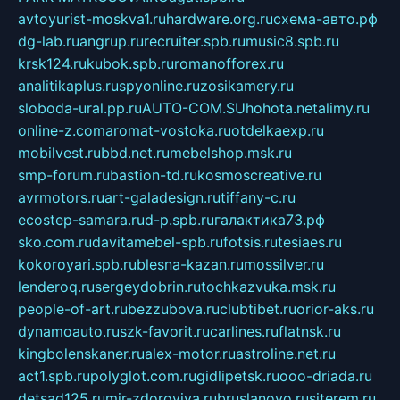
avtoyurist-moskva1.ru
hardware.org.ru
схема-авто.рф
dg-lab.ru
angrup.ru
recruiter.spb.ru
music8.spb.ru
krsk124.ru
kubok.spb.ru
romanofforex.ru
analitikaplus.ru
spyonline.ru
zosikamery.ru
sloboda-ural.pp.ru
AUTO-COM.SU
hohota.net
alimy.ru
online-z.com
aromat-vostoka.ru
otdelkaexp.ru
mobilvest.ru
bbd.net.ru
mebelshop.msk.ru
smp-forum.ru
bastion-td.ru
kosmoscreative.ru
avrmotors.ru
art-galadesign.ru
tiffany-c.ru
ecostep-samara.ru
d-p.spb.ru
галактика73.рф
sko.com.ru
davitamebel-spb.ru
fotsis.ru
tesiaes.ru
kokoroyari.spb.ru
blesna-kazan.ru
mossilver.ru
lenderoq.ru
sergeydobrin.ru
tochkazvuka.msk.ru
people-of-art.ru
bezzubova.ru
clubtibet.ru
orior-aks.ru
dynamoauto.ru
szk-favorit.ru
carlines.ru
flatnsk.ru
kingbolenskaner.ru
alex-motor.ru
astroline.net.ru
act1.spb.ru
polyglot.com.ru
gidlipetsk.ru
ooo-driada.ru
detsad125.ru
mir-zdoroviya.ru
bruslanovo.ru
siterem.ru