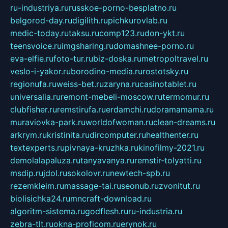
ru-industriya.ru
russkoe-porno-besplatno.ru
belgorod-day.ru
digilith.ru
pichkurovlab.ru
medic-today.ru
taksu.ru
comp123.ru
don-ykt.ru
teensvoice.ru
imgsharing.ru
domashnee-porno.ru
eva-elfie.ru
foto-tur.ru
biz-doska.ru
metropoltravel.ru
veslo-i-yakor.ru
borodino-media.ru
rostotsky.ru
regionufa.ru
weiss-bet.ru
zaryna.ru
casinotablet.ru
universalia.ru
remont-mebeli-moscow.ru
termomur.ru
clubfisher.ru
remstirufa.ru
erdamchi.ru
doramamama.ru
muraviovka-park.ru
worldofwoman.ru
clean-dreams.ru
arkrym.ru
kristinita.ru
dircomputer.ru
healthenter.ru
textexperts.ru
pivnaya-kruzhka.ru
kinofilmy-2021.ru
demolalapaluza.ru
tanyavanya.ru
remstir-tolyatti.ru
msdip.ru
jdol.ru
sokolovr.ru
newtech-spb.ru
rezemkleim.ru
massage-tai.ru
seonub.ru
zvonitut.ru
biolisichka24.ru
mncraft-download.ru
algoritm-sistema.ru
godflesh.ru
ru-industria.ru
zebra-tlt.ru
okna-proficom.ru
erynok.ru