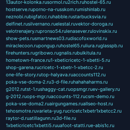
13autor-kolonka.ru
sormol.ru
2rich.ru
hostel-65.ru
hostserve.ru
porno-na-russkom.ru
mishinlab.ru
neznobi.ru
bigfatcc.ru
habble.ru
starbucksvia.ru
delfinet.ru
silvernano.ru
elestal.ru
vektor-doroga.ru
velotrenajery.ru
pronso54.ru
lenasever.ru
lovinskix.ru
show-pets.ru
smartnews03.ru
discofoxworld.ru
miraclecoon.ru
pongup.ru
hostel65.ru
liura.ru
glasspb.ru
firehunters.ru
gribowo.ru
gnalis.ru
bulkitula.ru
hometown-france.ru
1-xbeticricetc-1-xbetti-5.ru
shop-garena.ru
cricetc-1-xbetr-1-xbetcc-2.ru
one-life-story.ru
top-halyava.ru
accounts112.ru
poka-vse-doma-2.ru
3-d-file.ru
hahahaharms.ru
g2012.ru
tst-1.ru
shaggy-cat.ru
opsmgr.ru
ev-gallery.ru
g-2012.ru
ops-mgr.ru
accounts-112.ru
csm-demo.ru
poka-vse-doma2.ru
airgungames.ru
allseo-host.ru
tehosmotre.ru
varieta-yug.ru
cricetc1xbetr1xbetcc2.ru
raytor-d.ru
atillagunn.ru
3d-file.ru
1xbeticricetc1xbetti5.ru
uafoot-statti.ru
e-abis1c.ru