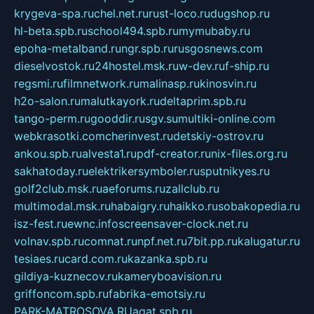
krygeva-spa.ru
chel.net.ru
rust-loco.ru
dugshop.ru
hl-beta.spb.ru
school494.spb.ru
mymubaby.ru
epoha-metalband.ru
ngr.spb.ru
rusgosnews.com
dieselvostok.ru
24hostel.msk.ru
w-dev.ru
f-ship.ru
regsmi.ru
filmnetwork.ru
malinasp.ru
kinosvin.ru
h2o-salon.ru
malutkayork.ru
deltaprim.spb.ru
tango-perm.ru
gooddir.ru
sgv.su
multiki-online.com
webkrasotki.com
cherinvest.ru
detskiy-ostrov.ru
ankou.spb.ru
alvesta1.ru
pdf-creator.ru
nix-files.org.ru
sakhatoday.ru
elektrikersymboler.ru
sputnikyes.ru
golf2club.msk.ru
aeforums.ru
zallclub.ru
multimodal.msk.ru
habaigry.ru
haikko.ru
sobakopedia.ru
isz-fest.ru
ewnc.info
screensaver-clock.net.ru
volnav.spb.ru
comnat.ru
npf.net.ru
7bit.pp.ru
kalugatur.ru
tesiaes.ru
card.com.ru
kazanka.spb.ru
gildiya-kuznecov.ru
kameryboavision.ru
griffoncom.spb.ru
fabrika-emotsiy.ru
PARK-MATROSOVA.RU
agat.spb.ru