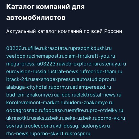
Каталог компаний для
автомобилистов
Актуальный каталог компаний по всей России
03223.ru
ufille.ru
krasotata.ru
prazdnikdushi.ru
veetbox.ru
cinemapost.ru
ciam-fr.ru
kraft-you.ru
mega-press.ru
03223.ru
web-explore.ru
rastenuya.ru
eurovision-russia.ru
strah-news.ru
freeride-team.ru
itrack-24.ru
sexshopexpress.ru
autostudiopro.ru
alabuga-cityhotel.ru
pornv.ru
atlantpereezd.ru
bud-em-znakomye.ru
a-cdc.ru
elektrostal-news.ru
korolevremont-market.ru
budem-znakomye.ru
oooagrosnab.ru
fpodaso.ru
emfire.ru
pro-otdelky.ru
ukrasotki.ru
seksuzbek.ru
seks-uzbek.ru
porno-vk.ru
sovratili.ru
olecoon.ru
vd-dosug.ru
adonyev.ru
rbc-news.ru
porno-skvirt.ru
krospr.ru