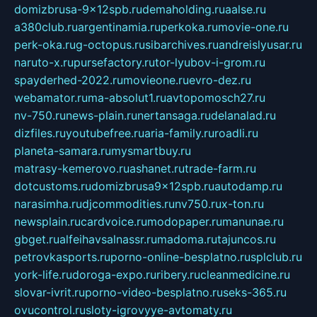
domizbrusa-9x12spb.ru
demaholding.ru
aalse.ru
a380club.ru
argentinamia.ru
perkoka.ru
movie-one.ru
perk-oka.ru
g-octopus.ru
sibarchives.ru
andreislyusar.ru
naruto-x.ru
pursefactory.ru
tor-lyubov-i-grom.ru
spayderhed-2022.ru
movieone.ru
evro-dez.ru
webamator.ru
ma-absolut1.ru
avtopomosch27.ru
nv-750.ru
news-plain.ru
nertansaga.ru
delanalad.ru
dizfiles.ru
youtubefree.ru
aria-family.ru
roadli.ru
planeta-samara.ru
mysmartbuy.ru
matrasy-kemerovo.ru
ashanet.ru
trade-farm.ru
dotcustoms.ru
domizbrusa9x12spb.ru
autodamp.ru
narasimha.ru
djcommodities.ru
nv750.ru
x-ton.ru
newsplain.ru
cardvoice.ru
modopaper.ru
manunae.ru
gbget.ru
alfeihavsalnassr.ru
madoma.ru
tajuncos.ru
petrovkasports.ru
porno-online-besplatno.ru
splclub.ru
york-life.ru
doroga-expo.ru
ribery.ru
cleanmedicine.ru
slovar-ivrit.ru
porno-video-besplatno.ru
seks-365.ru
ovucontrol.ru
sloty-igrovyye-avtomaty.ru