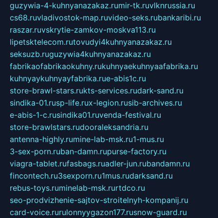
guzywia-4-kuhnyanazakaz.ru
mir-tk.ru
vlknrussia.ru
cs68.ru
vladivostok-map.ru
video-seks.ru
bankaribi.ru
raszar.ru
vskrytie-zamkov-moskva113.ru
lipetsktelecom.ru
tovudyi4kuhnyanazakaz.ru
seksuzb.ru
guzywia4kuhnyanazakaz.ru
fabrikaofabrikaokuhny.ru
kuhnyaekuhnyaafabrika.ru
kuhnyaykuhnyayfabrika.ru
e-abis1c.ru
store-brawl-stars.ru
kts-services.ru
dark-sand.ru
sindika-01.ru
sp-life.ru
x-legion.ru
sib-archives.ru
e-abis-1-c.ru
sindika01.ru
venda-festival.ru
store-brawlstars.ru
dooraleksandria.ru
antenna-highly.ru
mine-lab-msk.ru
1-mus.ru
3-sex-porn.ru
ban-damn.ru
purse-factory.ru
viagra-tablet.ru
fasbags.ru
adler-jun.ru
bandamn.ru
fincontech.ru
3sexporn.ru
1mus.ru
darksand.ru
rebus-toys.ru
minelab-msk.ru
rtdco.ru
seo-prodvizhenie-sajtov-stroitelnyh-kompanij.ru
card-voice.ru
rulonnyygazon177.ru
snow-guard.ru