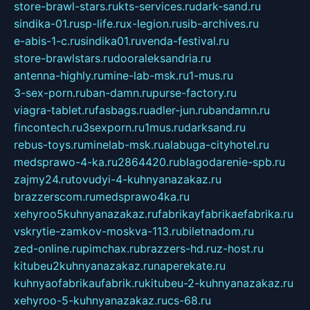
store-brawl-stars.ru
kts-services.ru
dark-sand.ru
sindika-01.ru
sp-life.ru
x-legion.ru
sib-archives.ru
e-abis-1-c.ru
sindika01.ru
venda-festival.ru
store-brawlstars.ru
dooraleksandria.ru
antenna-highly.ru
mine-lab-msk.ru
1-mus.ru
3-sex-porn.ru
ban-damn.ru
purse-factory.ru
viagra-tablet.ru
fasbags.ru
adler-jun.ru
bandamn.ru
fincontech.ru
3sexporn.ru
1mus.ru
darksand.ru
rebus-toys.ru
minelab-msk.ru
alabuga-cityhotel.ru
medsprawo-4-ka.ru
2864420.ru
blagodarenie-spb.ru
zajmy24.ru
tovudyi-4-kuhnyanazakaz.ru
brazzerscom.ru
medsprawo4ka.ru
xehyroo5kuhnyanazakaz.ru
fabrikayfabrikaefabrika.ru
vskrytie-zamkov-moskva-113.ru
biletnadom.ru
zed-online.ru
pimchax.ru
brazzers-hd.ru
z-host.ru
kitubeu2kuhnyanazakaz.ru
naperekate.ru
kuhnyaofabrikaufabrik.ru
kitubeu-2-kuhnyanazakaz.ru
xehyroo-5-kuhnyanazakaz.ru
cs-68.ru