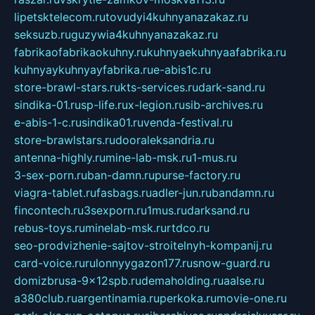
lipetsktelecom.ru
tovudyi4kuhnyanazakaz.ru
seksuzb.ru
guzywia4kuhnyanazakaz.ru
fabrikaofabrikaokuhny.ru
kuhnyaekuhnyaafabrika.ru
kuhnyaykuhnyayfabrika.ru
e-abis1c.ru
store-brawl-stars.ru
kts-services.ru
dark-sand.ru
sindika-01.ru
sp-life.ru
x-legion.ru
sib-archives.ru
e-abis-1-c.ru
sindika01.ru
venda-festival.ru
store-brawlstars.ru
dooraleksandria.ru
antenna-highly.ru
mine-lab-msk.ru
1-mus.ru
3-sex-porn.ru
ban-damn.ru
purse-factory.ru
viagra-tablet.ru
fasbags.ru
adler-jun.ru
bandamn.ru
fincontech.ru
3sexporn.ru
1mus.ru
darksand.ru
rebus-toys.ru
minelab-msk.ru
rtdco.ru
seo-prodvizhenie-sajtov-stroitelnyh-kompanij.ru
card-voice.ru
rulonnyygazon177.ru
snow-guard.ru
domizbrusa-9x12spb.ru
demaholding.ru
aalse.ru
a380club.ru
argentinamia.ru
perkoka.ru
movie-one.ru