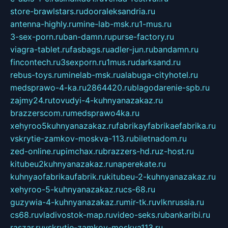
store-brawlstars.ru
dooraleksandria.ru
antenna-highly.ru
mine-lab-msk.ru
1-mus.ru
3-sex-porn.ru
ban-damn.ru
purse-factory.ru
viagra-tablet.ru
fasbags.ru
adler-jun.ru
bandamn.ru
fincontech.ru
3sexporn.ru
1mus.ru
darksand.ru
rebus-toys.ru
minelab-msk.ru
alabuga-cityhotel.ru
medsprawo-4-ka.ru
2864420.ru
blagodarenie-spb.ru
zajmy24.ru
tovudyi-4-kuhnyanazakaz.ru
brazzerscom.ru
medsprawo4ka.ru
xehyroo5kuhnyanazakaz.ru
fabrikayfabrikaefabrika.ru
vskrytie-zamkov-moskva-113.ru
biletnadom.ru
zed-online.ru
pimchax.ru
brazzers-hd.ru
z-host.ru
kitubeu2kuhnyanazakaz.ru
naperekate.ru
kuhnyaofabrikaufabrik.ru
kitubeu-2-kuhnyanazakaz.ru
xehyroo-5-kuhnyanazakaz.ru
cs-68.ru
guzywia-4-kuhnyanazakaz.ru
mir-tk.ru
vlknrussia.ru
cs68.ru
vladivostok-map.ru
video-seks.ru
bankaribi.ru
raszar.ru
vskrytie-zamkov-moskva113.ru