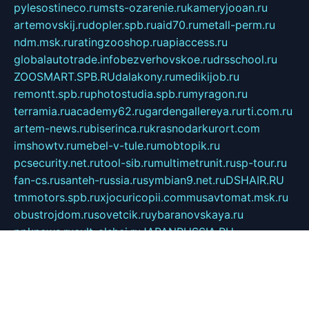
pylesostineco.ru
msts-ozarenie.ru
kameryjooan.ru
artemovskij.ru
dopler.spb.ru
aid70.ru
metall-perm.ru
ndm.msk.ru
ratingzooshop.ru
apiaccess.ru
globalautotrade.info
bezverhovskoe.ru
drsschool.ru
ZOOSMART.SPB.RU
dalakony.ru
medikijob.ru
remontt.spb.ru
photostudia.spb.ru
myragon.ru
terramia.ru
academy62.ru
gardengallereya.ru
rti.com.ru
artem-news.ru
biserinca.ru
krasnodarkurort.com
imshowtv.ru
mebel-v-tule.ru
mobtopik.ru
pcsecurity.net.ru
tool-sib.ru
multimetrunit.ru
sp-tour.ru
fan-cs.ru
santeh-russia.ru
symbian9.net.ru
DSHAIR.RU
tmmotors.spb.ru
xjocuricopii.com
musavtomat.msk.ru
obustrojdom.ru
sovetcik.ru
ybaranovskaya.ru
ppknews.ru
cult-alshei.ru
JAPANRUSSIA.RU
proekciyamebel.ru
imper-finans.ru
rim.org.ru
glamourai.ru
brassminus.ru
zabor-pro.ru
ftn.pp.ru
dorogoe58.ru
laimengpacker.ru
kuzova-zapchasti.ru
sageerp.ru
taxodrom.ru
dsrazvitie.ru
hardcity.net.ru