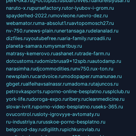
perk-oka.ru
g-octopus.ru
sibarchives.ru
andreislyusar.ru
naruto-x.ru
pursefactory.ru
tor-lyubov-i-grom.ru
spayderhed-2022.ru
movieone.ru
evro-dez.ru
webamator.ru
ma-absolut1.ru
avtopomosch27.ru
nv-750.ru
news-plain.ru
nertansaga.ru
delanalad.ru
dizfiles.ru
youtubefree.ru
aria-family.ru
roadli.ru
planeta-samara.ru
mysmartbuy.ru
matrasy-kemerovo.ru
ashanet.ru
trade-farm.ru
dotcustoms.ru
domizbrusa9x12spb.ru
autodamp.ru
narasimha.ru
djcommodities.ru
nv750.ru
x-ton.ru
newsplain.ru
cardvoice.ru
modopaper.ru
manunae.ru
gbget.ru
alfeihavsalnassr.ru
madoma.ru
tajuncos.ru
petrovkasports.ru
porno-online-besplatno.ru
splclub.ru
york-life.ru
doroga-expo.ru
ribery.ru
cleanmedicine.ru
slovar-ivrit.ru
porno-video-besplatno.ru
seks-365.ru
ovucontrol.ru
sloty-igrovyye-avtomaty.ru
ru-industriya.ru
russkoe-porno-besplatno.ru
belgorod-day.ru
digilith.ru
pichkurovlab.ru