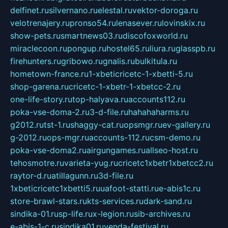
delfinet.ru
silvernano.ru
elestal.ru
vektor-doroga.ru
velotrenajery.ru
pronso54.ru
lenasever.ru
lovinskix.ru
show-pets.ru
smartnews03.ru
discofoxworld.ru
miraclecoon.ru
pongup.ru
hostel65.ru
liura.ru
glasspb.ru
firehunters.ru
gribowo.ru
gnalis.ru
bulkitula.ru
hometown-france.ru
1-xbeticricetc-1-xbetti-5.ru
shop-garena.ru
cricetc-1-xbetr-1-xbetcc-2.ru
one-life-story.ru
top-halyava.ru
accounts112.ru
poka-vse-doma-2.ru
3-d-file.ru
hahahaharms.ru
g2012.ru
tst-1.ru
shaggy-cat.ru
opsmgr.ru
ev-gallery.ru
g-2012.ru
ops-mgr.ru
accounts-112.ru
csm-demo.ru
poka-vse-doma2.ru
airgungames.ru
allseo-host.ru
tehosmotre.ru
varieta-yug.ru
cricetc1xbetr1xbetcc2.ru
raytor-d.ru
atillagunn.ru
3d-file.ru
1xbeticricetc1xbetti5.ru
uafoot-statti.ru
e-abis1c.ru
store-brawl-stars.ru
kts-services.ru
dark-sand.ru
sindika-01.ru
sp-life.ru
x-legion.ru
sib-archives.ru
e-abis-1-c.ru
sindika01.ru
venda-festival.ru