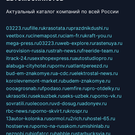
Актуальный каталог компаний по всей России
03223.ru
ufille.ru
krasotata.ru
prazdnikdushi.ru
veetbox.ru
cinemapost.ru
ciam-fr.ru
kraft-you.ru
mega-press.ru
03223.ru
web-explore.ru
rastenuya.ru
eurovision-russia.ru
strah-news.ru
freeride-team.ru
itrack-24.ru
sexshopexpress.ru
autostudiopro.ru
alabuga-cityhotel.ru
pornv.ru
atlantpereezd.ru
bud-em-znakomye.ru
a-cdc.ru
elektrostal-news.ru
korolevremont-market.ru
budem-znakomye.ru
oooagrosnab.ru
fpodaso.ru
emfire.ru
pro-otdelky.ru
ukrasotki.ru
seksuzbek.ru
seks-uzbek.ru
porno-vk.ru
sovratili.ru
olecoon.ru
vd-dosug.ru
adonyev.ru
rbc-news.ru
porno-skvirt.ru
krospr.ru
13autor-kolonka.ru
sormol.ru
2rich.ru
hostel-65.ru
hostserve.ru
porno-na-russkom.ru
mishinlab.ru
neznobi.ru
bigfatcc.ru
habble.ru
starbucksvia.ru