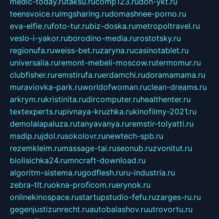
medic-today.ru
taksu.ru
comp123.ru
don-ykt.ru
teensvoice.ru
imgsharing.ru
domashnee-porno.ru
eva-elfie.ru
foto-tur.ru
biz-doska.ru
metropoltravel.ru
veslo-i-yakor.ru
borodino-media.ru
rostotsky.ru
regionufa.ru
weiss-bet.ru
zaryna.ru
casinotablet.ru
universalia.ru
remont-mebeli-moscow.ru
termomur.ru
clubfisher.ru
remstirufa.ru
erdamchi.ru
doramamama.ru
muraviovka-park.ru
worldofwoman.ru
clean-dreams.ru
arkrym.ru
kristinita.ru
dircomputer.ru
healthenter.ru
textexperts.ru
pivnaya-kruzhka.ru
kinofilmy-2021.ru
demolalapaluza.ru
tanyavanya.ru
remstir-tolyatti.ru
msdip.ru
jdol.ru
sokolovr.ru
newtech-spb.ru
rezemkleim.ru
massage-tai.ru
seonub.ru
zvonitut.ru
biolisichka24.ru
mncraft-download.ru
algoritm-sistema.ru
godflesh.ru
ru-industria.ru
zebra-tlt.ru
okna-proficom.ru
erynok.ru
onlinekinospace.ru
startupstudio-fefu.ru
zarges-ru.ru
gegenjustizunrecht.ru
autobalashov.ru
utrovortu.ru