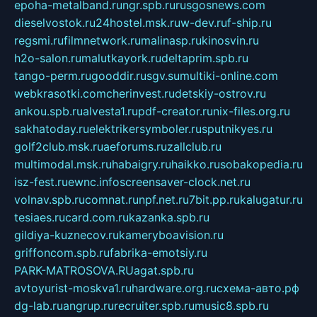
epoha-metalband.ru
ngr.spb.ru
rusgosnews.com
dieselvostok.ru
24hostel.msk.ru
w-dev.ru
f-ship.ru
regsmi.ru
filmnetwork.ru
malinasp.ru
kinosvin.ru
h2o-salon.ru
malutkayork.ru
deltaprim.spb.ru
tango-perm.ru
gooddir.ru
sgv.su
multiki-online.com
webkrasotki.com
cherinvest.ru
detskiy-ostrov.ru
ankou.spb.ru
alvesta1.ru
pdf-creator.ru
nix-files.org.ru
sakhatoday.ru
elektrikersymboler.ru
sputnikyes.ru
golf2club.msk.ru
aeforums.ru
zallclub.ru
multimodal.msk.ru
habaigry.ru
haikko.ru
sobakopedia.ru
isz-fest.ru
ewnc.info
screensaver-clock.net.ru
volnav.spb.ru
comnat.ru
npf.net.ru
7bit.pp.ru
kalugatur.ru
tesiaes.ru
card.com.ru
kazanka.spb.ru
gildiya-kuznecov.ru
kameryboavision.ru
griffoncom.spb.ru
fabrika-emotsiy.ru
PARK-MATROSOVA.RU
agat.spb.ru
avtoyurist-moskva1.ru
hardware.org.ru
схема-авто.рф
dg-lab.ru
angrup.ru
recruiter.spb.ru
music8.spb.ru