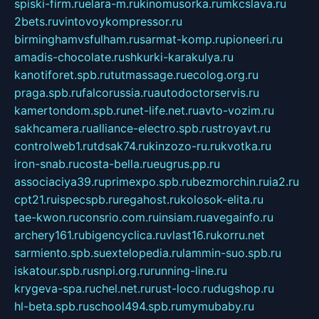
spiski-firm.ru
elara-m.ru
kinomusorka.ru
mkcslava.ru
2bets.ru
vintovoykompressor.ru
birminghamvsfulham.ru
sarmat-komp.ru
pioneeri.ru
amadis-chocolate.ru
shkurki-karakulya.ru
kanotiforet.spb.ru
tutmassage.ru
ecolog.org.ru
praga.spb.ru
falcorussia.ru
autodoctorservis.ru
kamertondom.spb.ru
net-life.net.ru
avto-vozim.ru
sakhcamera.ru
alliance-electro.spb.ru
stroyavt.ru
controlweb1.ru
tdsak74.ru
kinzozo-ru.ru
kvotka.ru
iron-snab.ru
costa-bella.ru
eugrus.pp.ru
associaciya39.ru
primexpo.spb.ru
bezmorchin.ru
ia2.ru
cpt21.ru
ispecspb.ru
regahost.ru
kolosok-elita.ru
tae-kwon.ru
consrio.com.ru
insiam.ru
avegainfo.ru
archery161.ru
bigencyclica.ru
vlast16.ru
korru.net
sarmiento.spb.su
extelopedia.ru
lammin-suo.spb.ru
iskatour.spb.ru
snpi.org.ru
running-line.ru
krygeva-spa.ru
chel.net.ru
rust-loco.ru
dugshop.ru
hl-beta.spb.ru
school494.spb.ru
mymubaby.ru