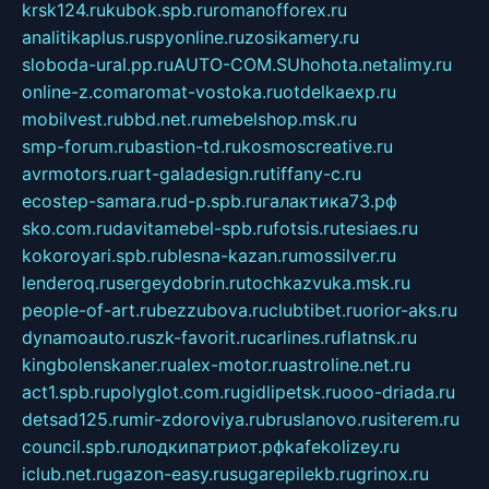
krsk124.ru
kubok.spb.ru
romanofforex.ru
analitikaplus.ru
spyonline.ru
zosikamery.ru
sloboda-ural.pp.ru
AUTO-COM.SU
hohota.net
alimy.ru
online-z.com
aromat-vostoka.ru
otdelkaexp.ru
mobilvest.ru
bbd.net.ru
mebelshop.msk.ru
smp-forum.ru
bastion-td.ru
kosmoscreative.ru
avrmotors.ru
art-galadesign.ru
tiffany-c.ru
ecostep-samara.ru
d-p.spb.ru
галактика73.рф
sko.com.ru
davitamebel-spb.ru
fotsis.ru
tesiaes.ru
kokoroyari.spb.ru
blesna-kazan.ru
mossilver.ru
lenderoq.ru
sergeydobrin.ru
tochkazvuka.msk.ru
people-of-art.ru
bezzubova.ru
clubtibet.ru
orior-aks.ru
dynamoauto.ru
szk-favorit.ru
carlines.ru
flatnsk.ru
kingbolenskaner.ru
alex-motor.ru
astroline.net.ru
act1.spb.ru
polyglot.com.ru
gidlipetsk.ru
ooo-driada.ru
detsad125.ru
mir-zdoroviya.ru
bruslanovo.ru
siterem.ru
council.spb.ru
лодкипатриот.рф
kafekolizey.ru
iclub.net.ru
gazon-easy.ru
sugarepilekb.ru
grinox.ru