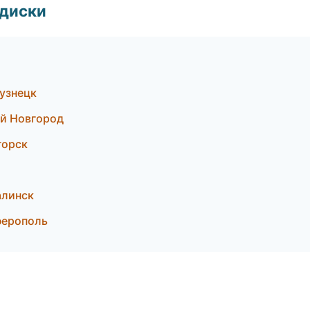
 диски
узнецк
ий Новгород
горск
алинск
ферополь