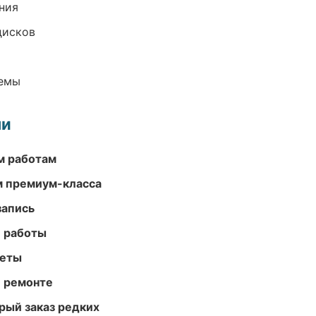
ния
дисков
темы
ми
м работам
м премиум-класса
запись
е работы
меты
и ремонте
рый заказ редких