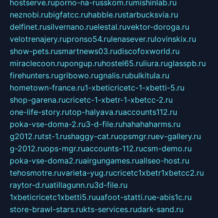
hostserve.ru
porno-na-russkom.ru
mishinlab.ru
neznobi.ru
bigfatcc.ru
habble.ru
starbucksvia.ru
delfinet.ru
silvernano.ru
elestal.ru
vektor-doroga.ru
velotrenajery.ru
pronso54.ru
lenasever.ru
lovinskix.ru
show-pets.ru
smartnews03.ru
discofoxworld.ru
miraclecoon.ru
pongup.ru
hostel65.ru
liura.ru
glasspb.ru
firehunters.ru
gribowo.ru
gnalis.ru
bulkitula.ru
hometown-france.ru
1-xbeticricetc-1-xbetti-5.ru
shop-garena.ru
cricetc-1-xbetr-1-xbetcc-2.ru
one-life-story.ru
top-halyava.ru
accounts112.ru
poka-vse-doma-2.ru
3-d-file.ru
hahahaharms.ru
g2012.ru
tst-1.ru
shaggy-cat.ru
opsmgr.ru
ev-gallery.ru
g-2012.ru
ops-mgr.ru
accounts-112.ru
csm-demo.ru
poka-vse-doma2.ru
airgungames.ru
allseo-host.ru
tehosmotre.ru
varieta-yug.ru
cricetc1xbetr1xbetcc2.ru
raytor-d.ru
atillagunn.ru
3d-file.ru
1xbeticricetc1xbetti5.ru
uafoot-statti.ru
e-abis1c.ru
store-brawl-stars.ru
kts-services.ru
dark-sand.ru