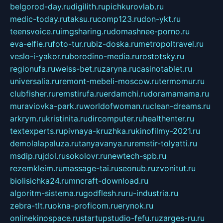
belgorod-day.ru
digilith.ru
pichkurovlab.ru
medic-today.ru
taksu.ru
comp123.ru
don-ykt.ru
teensvoice.ru
imgsharing.ru
domashnee-porno.ru
eva-elfie.ru
foto-tur.ru
biz-doska.ru
metropoltravel.ru
veslo-i-yakor.ru
borodino-media.ru
rostotsky.ru
regionufa.ru
weiss-bet.ru
zaryna.ru
casinotablet.ru
universalia.ru
remont-mebeli-moscow.ru
termomur.ru
clubfisher.ru
remstirufa.ru
erdamchi.ru
doramamama.ru
muraviovka-park.ru
worldofwoman.ru
clean-dreams.ru
arkrym.ru
kristinita.ru
dircomputer.ru
healthenter.ru
textexperts.ru
pivnaya-kruzhka.ru
kinofilmy-2021.ru
demolalapaluza.ru
tanyavanya.ru
remstir-tolyatti.ru
msdip.ru
jdol.ru
sokolovr.ru
newtech-spb.ru
rezemkleim.ru
massage-tai.ru
seonub.ru
zvonitut.ru
biolisichka24.ru
mncraft-download.ru
algoritm-sistema.ru
godflesh.ru
ru-industria.ru
zebra-tlt.ru
okna-proficom.ru
erynok.ru
onlinekinospace.ru
startupstudio-fefu.ru
zarges-ru.ru