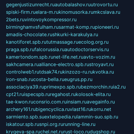
gegenjustizunrecht.ru
autobalashov.ru
utrovortu.ru
spiski-firm.ru
elara-m.ru
kinomusorka.ru
mkcslava.ru
2bets.ru
vintovoykompressor.ru
birminghamvsfulham.ru
sarmat-komp.ru
pioneeri.ru
amadis-chocolate.ru
shkurki-karakulya.ru
kanotiforet.spb.ru
tutmassage.ru
ecolog.org.ru
praga.spb.ru
falcorussia.ru
autodoctorservis.ru
kamertondom.spb.ru
net-life.net.ru
avto-vozim.ru
sakhcamera.ru
alliance-electro.spb.ru
stroyavt.ru
controlweb1.ru
tdsak74.ru
kinzozo-ru.ru
kvotka.ru
iron-snab.ru
costa-bella.ru
eugrus.pp.ru
associaciya39.ru
primexpo.spb.ru
bezmorchin.ru
ia2.ru
cpt21.ru
ispecspb.ru
regahost.ru
kolosok-elita.ru
tae-kwon.ru
consrio.com.ru
insiam.ru
avegainfo.ru
archery161.ru
bigencyclica.ru
vlast16.ru
korru.net
sarmiento.spb.su
extelopedia.ru
lammin-suo.spb.ru
iskatour.spb.ru
snpi.org.ru
running-line.ru
krygeva-spa.ru
chel.net.ru
rust-loco.ru
dugshop.ru