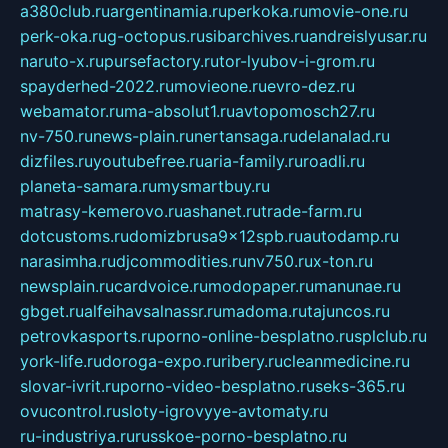
a380club.ru
argentinamia.ru
perkoka.ru
movie-one.ru
perk-oka.ru
g-octopus.ru
sibarchives.ru
andreislyusar.ru
naruto-x.ru
pursefactory.ru
tor-lyubov-i-grom.ru
spayderhed-2022.ru
movieone.ru
evro-dez.ru
webamator.ru
ma-absolut1.ru
avtopomosch27.ru
nv-750.ru
news-plain.ru
nertansaga.ru
delanalad.ru
dizfiles.ru
youtubefree.ru
aria-family.ru
roadli.ru
planeta-samara.ru
mysmartbuy.ru
matrasy-kemerovo.ru
ashanet.ru
trade-farm.ru
dotcustoms.ru
domizbrusa9x12spb.ru
autodamp.ru
narasimha.ru
djcommodities.ru
nv750.ru
x-ton.ru
newsplain.ru
cardvoice.ru
modopaper.ru
manunae.ru
gbget.ru
alfeihavsalnassr.ru
madoma.ru
tajuncos.ru
petrovkasports.ru
porno-online-besplatno.ru
splclub.ru
york-life.ru
doroga-expo.ru
ribery.ru
cleanmedicine.ru
slovar-ivrit.ru
porno-video-besplatno.ru
seks-365.ru
ovucontrol.ru
sloty-igrovyye-avtomaty.ru
ru-industriya.ru
russkoe-porno-besplatno.ru