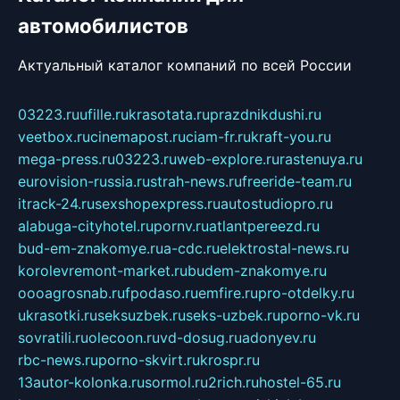
автомобилистов
Актуальный каталог компаний по всей России
03223.ru
ufille.ru
krasotata.ru
prazdnikdushi.ru
veetbox.ru
cinemapost.ru
ciam-fr.ru
kraft-you.ru
mega-press.ru
03223.ru
web-explore.ru
rastenuya.ru
eurovision-russia.ru
strah-news.ru
freeride-team.ru
itrack-24.ru
sexshopexpress.ru
autostudiopro.ru
alabuga-cityhotel.ru
pornv.ru
atlantpereezd.ru
bud-em-znakomye.ru
a-cdc.ru
elektrostal-news.ru
korolevremont-market.ru
budem-znakomye.ru
oooagrosnab.ru
fpodaso.ru
emfire.ru
pro-otdelky.ru
ukrasotki.ru
seksuzbek.ru
seks-uzbek.ru
porno-vk.ru
sovratili.ru
olecoon.ru
vd-dosug.ru
adonyev.ru
rbc-news.ru
porno-skvirt.ru
krospr.ru
13autor-kolonka.ru
sormol.ru
2rich.ru
hostel-65.ru