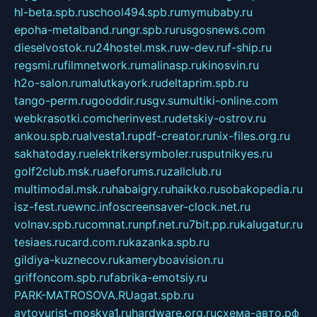
hl-beta.spb.ru
school494.spb.ru
mymubaby.ru
epoha-metalband.ru
ngr.spb.ru
rusgosnews.com
dieselvostok.ru
24hostel.msk.ru
w-dev.ru
f-ship.ru
regsmi.ru
filmnetwork.ru
malinasp.ru
kinosvin.ru
h2o-salon.ru
malutkayork.ru
deltaprim.spb.ru
tango-perm.ru
gooddir.ru
sgv.su
multiki-online.com
webkrasotki.com
cherinvest.ru
detskiy-ostrov.ru
ankou.spb.ru
alvesta1.ru
pdf-creator.ru
nix-files.org.ru
sakhatoday.ru
elektrikersymboler.ru
sputnikyes.ru
golf2club.msk.ru
aeforums.ru
zallclub.ru
multimodal.msk.ru
habaigry.ru
haikko.ru
sobakopedia.ru
isz-fest.ru
ewnc.info
screensaver-clock.net.ru
volnav.spb.ru
comnat.ru
npf.net.ru
7bit.pp.ru
kalugatur.ru
tesiaes.ru
card.com.ru
kazanka.spb.ru
gildiya-kuznecov.ru
kameryboavision.ru
griffoncom.spb.ru
fabrika-emotsiy.ru
PARK-MATROSOVA.RU
agat.spb.ru
avtoyurist-moskva1.ru
hardware.org.ru
схема-авто.рф