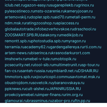
iclub.net.ru
gazon-easy.ru
sugarepilekb.ru
grinox.ru
pylesostineco.ru
msts-ozarenie.ru
kameryjooan.ru
artemovskij.ru
dopler.spb.ru
aid70.ru
metall-perm.ru
ndm.msk.ru
ratingzooshop.ru
apiaccess.ru
globalautotrade.info
bezverhovskoe.ru
drsschool.ru
ZOOSMART.SPB.RU
dalakony.ru
medikijob.ru
remontt.spb.ru
photostudia.spb.ru
myragon.ru
terramia.ru
academy62.ru
gardengallereya.ru
rti.com.ru
artem-news.ru
biserinca.ru
krasnodarkurort.com
imshowtv.ru
mebel-v-tule.ru
mobtopik.ru
pcsecurity.net.ru
tool-sib.ru
multimetrunit.ru
sp-tour.ru
fan-cs.ru
santeh-russia.ru
symbian9.net.ru
DSHAIR.RU
tmmotors.spb.ru
xjocuricopii.com
musavtomat.msk.ru
obustrojdom.ru
sovetcik.ru
ybaranovskaya.ru
ppknews.ru
cult-alshei.ru
JAPANRUSSIA.RU
proekciyamebel.ru
imper-finans.ru
rim.org.ru
glamourai.ru
brassminus.ru
zabor-pro.ru
ftn.pp.ru
dorogoe58.ru
laimengpacker.ru
kuzova-zapchasti.ru