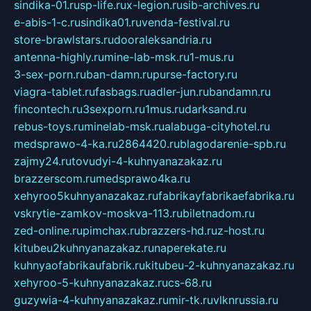
sindika-01.ru
sp-life.ru
x-legion.ru
sib-archives.ru
e-abis-1-c.ru
sindika01.ru
venda-festival.ru
store-brawlstars.ru
dooraleksandria.ru
antenna-highly.ru
mine-lab-msk.ru
1-mus.ru
3-sex-porn.ru
ban-damn.ru
purse-factory.ru
viagra-tablet.ru
fasbags.ru
adler-jun.ru
bandamn.ru
fincontech.ru
3sexporn.ru
1mus.ru
darksand.ru
rebus-toys.ru
minelab-msk.ru
alabuga-cityhotel.ru
medsprawo-4-ka.ru
2864420.ru
blagodarenie-spb.ru
zajmy24.ru
tovudyi-4-kuhnyanazakaz.ru
brazzerscom.ru
medsprawo4ka.ru
xehyroo5kuhnyanazakaz.ru
fabrikayfabrikaefabrika.ru
vskrytie-zamkov-moskva-113.ru
biletnadom.ru
zed-online.ru
pimchax.ru
brazzers-hd.ru
z-host.ru
kitubeu2kuhnyanazakaz.ru
naperekate.ru
kuhnyaofabrikaufabrik.ru
kitubeu-2-kuhnyanazakaz.ru
xehyroo-5-kuhnyanazakaz.ru
cs-68.ru
guzywia-4-kuhnyanazakaz.ru
mir-tk.ru
vlknrussia.ru