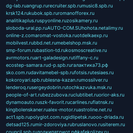
dg-lab.ru
angrup.ru
recruiter.spb.ru
music8.spb.ru
krsk124.ru
kubok.spb.ru
romanofforex.ru
analitikaplus.ru
spyonline.ru
zosikamery.ru
sloboda-ural.pp.ru
AUTO-COM.SU
hohota.net
alimy.ru
online-z.com
aromat-vostoka.ru
otdelkaexp.ru
mobilvest.ru
bbd.net.ru
mebelshop.msk.ru
smp-forum.ru
bastion-td.ru
kosmoscreative.ru
avrmotors.ru
art-galadesign.ru
tiffany-c.ru
ecostep-samara.ru
d-p.spb.ru
галактика73.рф
sko.com.ru
davitamebel-spb.ru
fotsis.ru
tesiaes.ru
kokoroyari.spb.ru
blesna-kazan.ru
mossilver.ru
lenderoq.ru
sergeydobrin.ru
tochkazvuka.msk.ru
people-of-art.ru
bezzubova.ru
clubtibet.ru
orior-aks.ru
dynamoauto.ru
szk-favorit.ru
carlines.ru
flatnsk.ru
kingbolenskaner.ru
alex-motor.ru
astroline.net.ru
act1.spb.ru
polyglot.com.ru
gidlipetsk.ru
ooo-driada.ru
detsad125.ru
mir-zdoroviya.ru
bruslanovo.ru
siterem.ru
council.spb.ru
лодкипатриот.рф
kafekolizey.ru