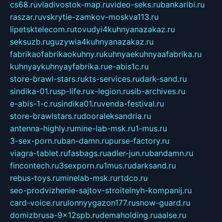
cs68.ru
vladivostok-map.ru
video-seks.ru
bankaribi.ru
raszar.ru
vskrytie-zamkov-moskva113.ru
lipetsktelecom.ru
tovudyi4kuhnyanazakaz.ru
seksuzb.ru
guzywia4kuhnyanazakaz.ru
fabrikaofabrikaokuhny.ru
kuhnyaekuhnyaafabrika.ru
kuhnyaykuhnyayfabrika.ru
e-abis1c.ru
store-brawl-stars.ru
kts-services.ru
dark-sand.ru
sindika-01.ru
sp-life.ru
x-legion.ru
sib-archives.ru
e-abis-1-c.ru
sindika01.ru
venda-festival.ru
store-brawlstars.ru
dooraleksandria.ru
antenna-highly.ru
mine-lab-msk.ru
1-mus.ru
3-sex-porn.ru
ban-damn.ru
purse-factory.ru
viagra-tablet.ru
fasbags.ru
adler-jun.ru
bandamn.ru
fincontech.ru
3sexporn.ru
1mus.ru
darksand.ru
rebus-toys.ru
minelab-msk.ru
rtdco.ru
seo-prodvizhenie-sajtov-stroitelnyh-kompanij.ru
card-voice.ru
rulonnyygazon177.ru
snow-guard.ru
domizbrusa-9x12spb.ru
demaholding.ru
aalse.ru