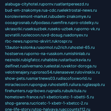
alabuga-cityhotel.ru
pornv.ru
atlantpereezd.ru
bud-em-znakomye.ru
a-cdc.ru
elektrostal-news.ru
korolevremont-market.ru
budem-znakomye.ru
oooagrosnab.ru
fpodaso.ru
emfire.ru
pro-otdelky.ru
ukrasotki.ru
seksuzbek.ru
seks-uzbek.ru
porno-vk.ru
sovratili.ru
olecoon.ru
vd-dosug.ru
adonyev.ru
rbc-news.ru
porno-skvirt.ru
krospr.ru
13autor-kolonka.ru
sormol.ru
2rich.ru
hostel-65.ru
hostserve.ru
porno-na-russkom.ru
mishinlab.ru
neznobi.ru
bigfatcc.ru
habble.ru
starbucksvia.ru
delfinet.ru
silvernano.ru
elestal.ru
vektor-doroga.ru
velotrenajery.ru
pronso54.ru
lenasever.ru
lovinskix.ru
show-pets.ru
smartnews03.ru
discofoxworld.ru
miraclecoon.ru
pongup.ru
hostel65.ru
liura.ru
glasspb.ru
firehunters.ru
gribowo.ru
gnalis.ru
bulkitula.ru
hometown-france.ru
1-xbeticricetc-1-xbetti-5.ru
shop-garena.ru
cricetc-1-xbetr-1-xbetcc-2.ru
one-life-story.ru
top-halyava.ru
accounts112.ru