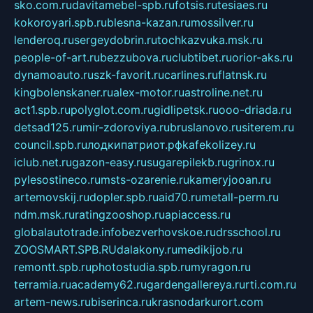
sko.com.ru
davitamebel-spb.ru
fotsis.ru
tesiaes.ru
kokoroyari.spb.ru
blesna-kazan.ru
mossilver.ru
lenderoq.ru
sergeydobrin.ru
tochkazvuka.msk.ru
people-of-art.ru
bezzubova.ru
clubtibet.ru
orior-aks.ru
dynamoauto.ru
szk-favorit.ru
carlines.ru
flatnsk.ru
kingbolenskaner.ru
alex-motor.ru
astroline.net.ru
act1.spb.ru
polyglot.com.ru
gidlipetsk.ru
ooo-driada.ru
detsad125.ru
mir-zdoroviya.ru
bruslanovo.ru
siterem.ru
council.spb.ru
лодкипатриот.рф
kafekolizey.ru
iclub.net.ru
gazon-easy.ru
sugarepilekb.ru
grinox.ru
pylesostineco.ru
msts-ozarenie.ru
kameryjooan.ru
artemovskij.ru
dopler.spb.ru
aid70.ru
metall-perm.ru
ndm.msk.ru
ratingzooshop.ru
apiaccess.ru
globalautotrade.info
bezverhovskoe.ru
drsschool.ru
ZOOSMART.SPB.RU
dalakony.ru
medikijob.ru
remontt.spb.ru
photostudia.spb.ru
myragon.ru
terramia.ru
academy62.ru
gardengallereya.ru
rti.com.ru
artem-news.ru
biserinca.ru
krasnodarkurort.com