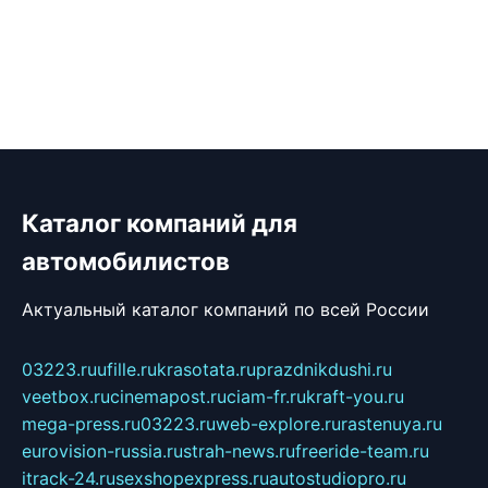
Каталог компаний для
автомобилистов
Актуальный каталог компаний по всей России
03223.ru
ufille.ru
krasotata.ru
prazdnikdushi.ru
veetbox.ru
cinemapost.ru
ciam-fr.ru
kraft-you.ru
mega-press.ru
03223.ru
web-explore.ru
rastenuya.ru
eurovision-russia.ru
strah-news.ru
freeride-team.ru
itrack-24.ru
sexshopexpress.ru
autostudiopro.ru