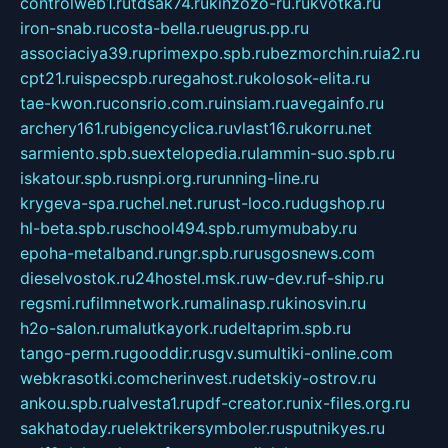
controlweb1.ru
tdsak74.ru
kinzozo-ru.ru
kvotka.ru
iron-snab.ru
costa-bella.ru
eugrus.pp.ru
associaciya39.ru
primexpo.spb.ru
bezmorchin.ru
ia2.ru
cpt21.ru
ispecspb.ru
regahost.ru
kolosok-elita.ru
tae-kwon.ru
consrio.com.ru
insiam.ru
avegainfo.ru
archery161.ru
bigencyclica.ru
vlast16.ru
korru.net
sarmiento.spb.su
extelopedia.ru
lammin-suo.spb.ru
iskatour.spb.ru
snpi.org.ru
running-line.ru
krygeva-spa.ru
chel.net.ru
rust-loco.ru
dugshop.ru
hl-beta.spb.ru
school494.spb.ru
mymubaby.ru
epoha-metalband.ru
ngr.spb.ru
rusgosnews.com
dieselvostok.ru
24hostel.msk.ru
w-dev.ru
f-ship.ru
regsmi.ru
filmnetwork.ru
malinasp.ru
kinosvin.ru
h2o-salon.ru
malutkayork.ru
deltaprim.spb.ru
tango-perm.ru
gooddir.ru
sgv.su
multiki-online.com
webkrasotki.com
cherinvest.ru
detskiy-ostrov.ru
ankou.spb.ru
alvesta1.ru
pdf-creator.ru
nix-files.org.ru
sakhatoday.ru
elektrikersymboler.ru
sputnikyes.ru