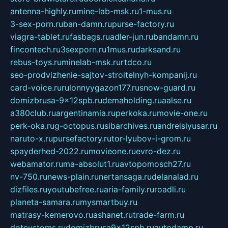
antenna-highly.ru
mine-lab-msk.ru
1-mus.ru
3-sex-porn.ru
ban-damn.ru
purse-factory.ru
viagra-tablet.ru
fasbags.ru
adler-jun.ru
bandamn.ru
fincontech.ru
3sexporn.ru
1mus.ru
darksand.ru
rebus-toys.ru
minelab-msk.ru
rtdco.ru
seo-prodvizhenie-sajtov-stroitelnyh-kompanij.ru
card-voice.ru
rulonnyygazon177.ru
snow-guard.ru
domizbrusa-9x12spb.ru
demaholding.ru
aalse.ru
a380club.ru
argentinamia.ru
perkoka.ru
movie-one.ru
perk-oka.ru
g-octopus.ru
sibarchives.ru
andreislyusar.ru
naruto-x.ru
pursefactory.ru
tor-lyubov-i-grom.ru
spayderhed-2022.ru
movieone.ru
evro-dez.ru
webamator.ru
ma-absolut1.ru
avtopomosch27.ru
nv-750.ru
news-plain.ru
nertansaga.ru
delanalad.ru
dizfiles.ru
youtubefree.ru
aria-family.ru
roadli.ru
planeta-samara.ru
mysmartbuy.ru
matrasy-kemerovo.ru
ashanet.ru
trade-farm.ru
dotcustoms.ru
domizbrusa9x12spb.ru
autodamp.ru