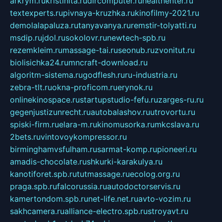
arkrym.ru
kristinita.ru
dircomputer.ru
healthenter.ru
textexperts.ru
pivnaya-kruzhka.ru
kinofilmy-2021.ru
demolalapaluza.ru
tanyavanya.ru
remstir-tolyatti.ru
msdip.ru
jdol.ru
sokolovr.ru
newtech-spb.ru
rezemkleim.ru
massage-tai.ru
seonub.ru
zvonitut.ru
biolisichka24.ru
mncraft-download.ru
algoritm-sistema.ru
godflesh.ru
ru-industria.ru
zebra-tlt.ru
okna-proficom.ru
erynok.ru
onlinekinospace.ru
startupstudio-fefu.ru
zarges-ru.ru
gegenjustizunrecht.ru
autobalashov.ru
utrovortu.ru
spiski-firm.ru
elara-m.ru
kinomusorka.ru
mkcslava.ru
2bets.ru
vintovoykompressor.ru
birminghamvsfulham.ru
sarmat-komp.ru
pioneeri.ru
amadis-chocolate.ru
shkurki-karakulya.ru
kanotiforet.spb.ru
tutmassage.ru
ecolog.org.ru
praga.spb.ru
falcorussia.ru
autodoctorservis.ru
kamertondom.spb.ru
net-life.net.ru
avto-vozim.ru
sakhcamera.ru
alliance-electro.spb.ru
stroyavt.ru