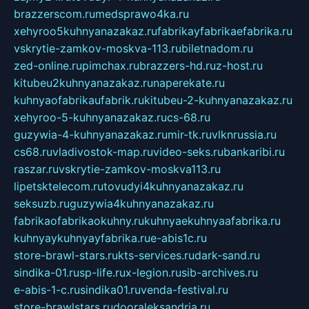
brazzerscom.ru
medsprawo4ka.ru
xehyroo5kuhnyanazakaz.ru
fabrikayfabrikaefabrika.ru
vskrytie-zamkov-moskva-113.ru
biletnadom.ru
zed-online.ru
pimchax.ru
brazzers-hd.ru
z-host.ru
kitubeu2kuhnyanazakaz.ru
naperekate.ru
kuhnyaofabrikaufabrik.ru
kitubeu-2-kuhnyanazakaz.ru
xehyroo-5-kuhnyanazakaz.ru
cs-68.ru
guzywia-4-kuhnyanazakaz.ru
mir-tk.ru
vlknrussia.ru
cs68.ru
vladivostok-map.ru
video-seks.ru
bankaribi.ru
raszar.ru
vskrytie-zamkov-moskva113.ru
lipetsktelecom.ru
tovudyi4kuhnyanazakaz.ru
seksuzb.ru
guzywia4kuhnyanazakaz.ru
fabrikaofabrikaokuhny.ru
kuhnyaekuhnyaafabrika.ru
kuhnyaykuhnyayfabrika.ru
e-abis1c.ru
store-brawl-stars.ru
kts-services.ru
dark-sand.ru
sindika-01.ru
sp-life.ru
x-legion.ru
sib-archives.ru
e-abis-1-c.ru
sindika01.ru
venda-festival.ru
store-brawlstars.ru
dooraleksandria.ru