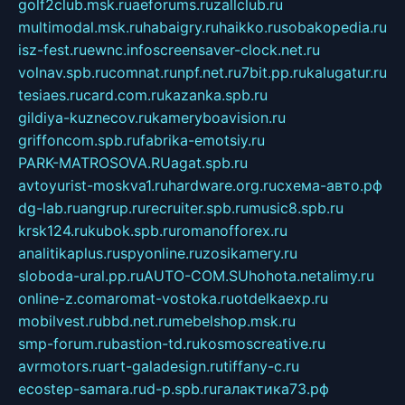
golf2club.msk.ru
aeforums.ru
zallclub.ru
multimodal.msk.ru
habaigry.ru
haikko.ru
sobakopedia.ru
isz-fest.ru
ewnc.info
screensaver-clock.net.ru
volnav.spb.ru
comnat.ru
npf.net.ru
7bit.pp.ru
kalugatur.ru
tesiaes.ru
card.com.ru
kazanka.spb.ru
gildiya-kuznecov.ru
kameryboavision.ru
griffoncom.spb.ru
fabrika-emotsiy.ru
PARK-MATROSOVA.RU
agat.spb.ru
avtoyurist-moskva1.ru
hardware.org.ru
схема-авто.рф
dg-lab.ru
angrup.ru
recruiter.spb.ru
music8.spb.ru
krsk124.ru
kubok.spb.ru
romanofforex.ru
analitikaplus.ru
spyonline.ru
zosikamery.ru
sloboda-ural.pp.ru
AUTO-COM.SU
hohota.net
alimy.ru
online-z.com
aromat-vostoka.ru
otdelkaexp.ru
mobilvest.ru
bbd.net.ru
mebelshop.msk.ru
smp-forum.ru
bastion-td.ru
kosmoscreative.ru
avrmotors.ru
art-galadesign.ru
tiffany-c.ru
ecostep-samara.ru
d-p.spb.ru
галактика73.рф