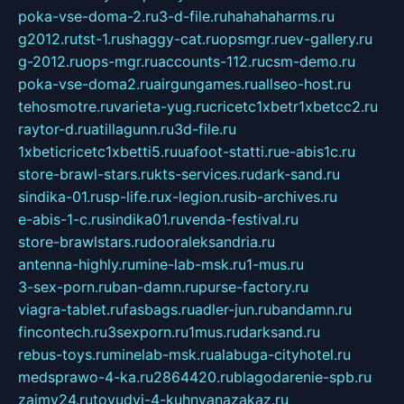
poka-vse-doma-2.ru
3-d-file.ru
hahahaharms.ru
g2012.ru
tst-1.ru
shaggy-cat.ru
opsmgr.ru
ev-gallery.ru
g-2012.ru
ops-mgr.ru
accounts-112.ru
csm-demo.ru
poka-vse-doma2.ru
airgungames.ru
allseo-host.ru
tehosmotre.ru
varieta-yug.ru
cricetc1xbetr1xbetcc2.ru
raytor-d.ru
atillagunn.ru
3d-file.ru
1xbeticricetc1xbetti5.ru
uafoot-statti.ru
e-abis1c.ru
store-brawl-stars.ru
kts-services.ru
dark-sand.ru
sindika-01.ru
sp-life.ru
x-legion.ru
sib-archives.ru
e-abis-1-c.ru
sindika01.ru
venda-festival.ru
store-brawlstars.ru
dooraleksandria.ru
antenna-highly.ru
mine-lab-msk.ru
1-mus.ru
3-sex-porn.ru
ban-damn.ru
purse-factory.ru
viagra-tablet.ru
fasbags.ru
adler-jun.ru
bandamn.ru
fincontech.ru
3sexporn.ru
1mus.ru
darksand.ru
rebus-toys.ru
minelab-msk.ru
alabuga-cityhotel.ru
medsprawo-4-ka.ru
2864420.ru
blagodarenie-spb.ru
zajmy24.ru
tovudyi-4-kuhnyanazakaz.ru