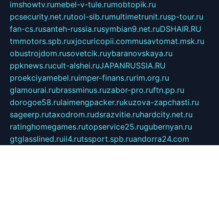
imshowtv.ru
mebel-v-tule.ru
mobtopik.ru
pcsecurity.net.ru
tool-sib.ru
multimetrunit.ru
sp-tour.ru
fan-cs.ru
santeh-russia.ru
symbian9.net.ru
DSHAIR.RU
tmmotors.spb.ru
xjocuricopii.com
musavtomat.msk.ru
obustrojdom.ru
sovetcik.ru
ybaranovskaya.ru
ppknews.ru
cult-alshei.ru
JAPANRUSSIA.RU
proekciyamebel.ru
imper-finans.ru
rim.org.ru
glamourai.ru
brassminus.ru
zabor-pro.ru
ftn.pp.ru
dorogoe58.ru
laimengpacker.ru
kuzova-zapchasti.ru
sageerp.ru
taxodrom.ru
dsrazvitie.ru
hardcity.net.ru
ratinghomegames.ru
topservice25.ru
gubernyan.ru
gtglasslined.ru
ii4.ru
tssport.spb.ru
andorra24.com
blackwallstreet.ru
oboimos.ru
optim-doors.com.ru
ikuch.ru
nycr.org.ru
npa21.ru
vremya-ch.spb.ru
desert000.ru
ivtorgi.ru
ifiori.ru
catalog-statei.ru
dcv.org.ru
spetsmaster174.ru
ipkameryhiseeu.ru
dum26.ru
ruspol.spb.ru
fr-opendp.ru
kam-solnyshko.ru
cheyenne-arapaho.ru
sevzapmetal.spb.ru