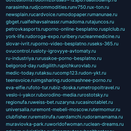
narasimha.ru
djcommodities.ru
nv750.ru
x-ton.ru
newsplain.ru
cardvoice.ru
modopaper.ru
manunae.ru
gbget.ru
alfeihavsalnassr.ru
madoma.ru
tajuncos.ru
petrovkasports.ru
porno-online-besplatno.ru
splclub.ru
york-life.ru
doroga-expo.ru
ribery.ru
cleanmedicine.ru
slovar-ivrit.ru
porno-video-besplatno.ru
seks-365.ru
ovucontrol.ru
sloty-igrovyye-avtomaty.ru
ru-industriya.ru
russkoe-porno-besplatno.ru
belgorod-day.ru
digilith.ru
pichkurovlab.ru
medic-today.ru
taksu.ru
comp123.ru
don-ykt.ru
teensvoice.ru
imgsharing.ru
domashnee-porno.ru
eva-elfie.ru
foto-tur.ru
biz-doska.ru
metropoltravel.ru
veslo-i-yakor.ru
borodino-media.ru
rostotsky.ru
regionufa.ru
weiss-bet.ru
zaryna.ru
casinotablet.ru
universalia.ru
remont-mebeli-moscow.ru
termomur.ru
clubfisher.ru
remstirufa.ru
erdamchi.ru
doramamama.ru
muraviovka-park.ru
worldofwoman.ru
clean-dreams.ru