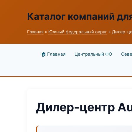
Каталог компаний дл
Главная
»
Южный федеральный округ
» Дилер-це
🏠 Главная
Центральный ФО
Севе
Дилер-центр Au