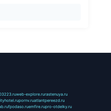
03223.ru
web-explore.ru
rastenuya.ru
tyhotel.ru
pornv.ru
atlantpereezd.ru
b.ru
fpodaso.ru
emfire.ru
pro-otdelky.ru