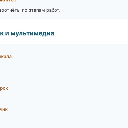
еоотчёты по этапам работ.
к и мультимедиа
чкала
ирск
ьчик