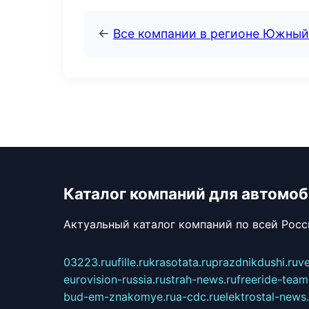
←
Все компании в регионе Южный
Каталог компаний для автомо
Актуальный каталог компаний по всей Рос
03223.ru
ufille.ru
krasotata.ru
prazdnikdushi.ru
v
eurovision-russia.ru
strah-news.ru
freeride-team
bud-em-znakomye.ru
a-cdc.ru
elektrostal-news.