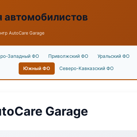
я автомобилистов
нтр AutoCare Garage
ро-Западный ФО
Приволжский ФО
Уральский ФО
Южный ФО
Северо-Кавказский ФО
toCare Garage