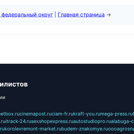
 федеральный округ
|
Главная страница
→
билистов
сии
eetbox.ru
cinemapost.ru
ciam-fr.ru
kraft-you.ru
mega-press.ru
.ru
itrack-24.ru
sexshopexpress.ru
autostudiopro.ru
alabuga-ci
ru
korolevremont-market.ru
budem-znakomye.ru
oooagrosna