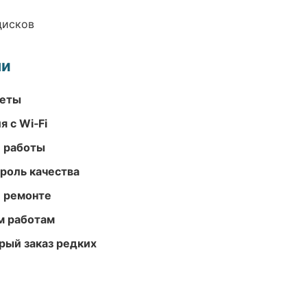
дисков
ми
меты
 с Wi‑Fi
е работы
роль качества
и ремонте
м работам
рый заказ редких