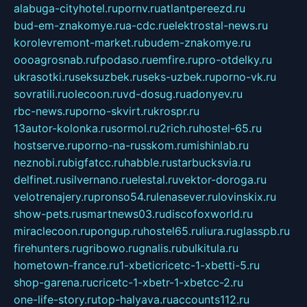
alabuga-cityhotel.ru
pornv.ru
atlantpereezd.ru
bud-em-znakomye.ru
a-cdc.ru
elektrostal-news.ru
korolevremont-market.ru
budem-znakomye.ru
oooagrosnab.ru
fpodaso.ru
emfire.ru
pro-otdelky.ru
ukrasotki.ru
seksuzbek.ru
seks-uzbek.ru
porno-vk.ru
sovratili.ru
olecoon.ru
vd-dosug.ru
adonyev.ru
rbc-news.ru
porno-skvirt.ru
krospr.ru
13autor-kolonka.ru
sormol.ru
2rich.ru
hostel-65.ru
hostserve.ru
porno-na-russkom.ru
mishinlab.ru
neznobi.ru
bigfatcc.ru
habble.ru
starbucksvia.ru
delfinet.ru
silvernano.ru
elestal.ru
vektor-doroga.ru
velotrenajery.ru
pronso54.ru
lenasever.ru
lovinskix.ru
show-pets.ru
smartnews03.ru
discofoxworld.ru
miraclecoon.ru
pongup.ru
hostel65.ru
liura.ru
glasspb.ru
firehunters.ru
gribowo.ru
gnalis.ru
bulkitula.ru
hometown-france.ru
1-xbeticricetc-1-xbetti-5.ru
shop-garena.ru
cricetc-1-xbetr-1-xbetcc-2.ru
one-life-story.ru
top-halyava.ru
accounts112.ru