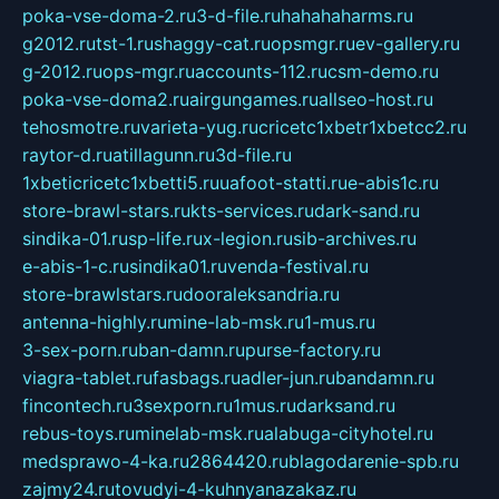
poka-vse-doma-2.ru
3-d-file.ru
hahahaharms.ru
g2012.ru
tst-1.ru
shaggy-cat.ru
opsmgr.ru
ev-gallery.ru
g-2012.ru
ops-mgr.ru
accounts-112.ru
csm-demo.ru
poka-vse-doma2.ru
airgungames.ru
allseo-host.ru
tehosmotre.ru
varieta-yug.ru
cricetc1xbetr1xbetcc2.ru
raytor-d.ru
atillagunn.ru
3d-file.ru
1xbeticricetc1xbetti5.ru
uafoot-statti.ru
e-abis1c.ru
store-brawl-stars.ru
kts-services.ru
dark-sand.ru
sindika-01.ru
sp-life.ru
x-legion.ru
sib-archives.ru
e-abis-1-c.ru
sindika01.ru
venda-festival.ru
store-brawlstars.ru
dooraleksandria.ru
antenna-highly.ru
mine-lab-msk.ru
1-mus.ru
3-sex-porn.ru
ban-damn.ru
purse-factory.ru
viagra-tablet.ru
fasbags.ru
adler-jun.ru
bandamn.ru
fincontech.ru
3sexporn.ru
1mus.ru
darksand.ru
rebus-toys.ru
minelab-msk.ru
alabuga-cityhotel.ru
medsprawo-4-ka.ru
2864420.ru
blagodarenie-spb.ru
zajmy24.ru
tovudyi-4-kuhnyanazakaz.ru