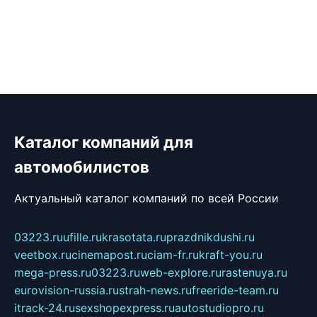
Каталог компаний для
автомобилистов
Актуальный каталог компаний по всей России
03223.ru
ufille.ru
krasotata.ru
prazdnikdushi.ru
veetbox.ru
cinemapost.ru
ciam-fr.ru
kraft-you.ru
mega-press.ru
03223.ru
web-explore.ru
rastenuya.ru
eurovision-russia.ru
strah-news.ru
freeride-team.ru
itrack-24.ru
sexshopexpress.ru
autostudiopro.ru