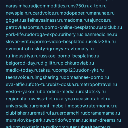
narasimha.ru
djcommodities.ru
nv750.ru
x-ton.ru
newsplain.ru
cardvoice.ru
modopaper.ru
manunae.ru
gbget.ru
alfeihavsalnassr.ru
madoma.ru
tajuncos.ru
petrovkasports.ru
porno-online-besplatno.ru
splclub.ru
york-life.ru
doroga-expo.ru
ribery.ru
cleanmedicine.ru
slovar-ivrit.ru
porno-video-besplatno.ru
seks-365.ru
ovucontrol.ru
sloty-igrovyye-avtomaty.ru
ru-industriya.ru
russkoe-porno-besplatno.ru
belgorod-day.ru
digilith.ru
pichkurovlab.ru
medic-today.ru
taksu.ru
comp123.ru
don-ykt.ru
teensvoice.ru
imgsharing.ru
domashnee-porno.ru
eva-elfie.ru
foto-tur.ru
biz-doska.ru
metropoltravel.ru
veslo-i-yakor.ru
borodino-media.ru
rostotsky.ru
regionufa.ru
weiss-bet.ru
zaryna.ru
casinotablet.ru
universalia.ru
remont-mebeli-moscow.ru
termomur.ru
clubfisher.ru
remstirufa.ru
erdamchi.ru
doramamama.ru
muraviovka-park.ru
worldofwoman.ru
clean-dreams.ru
arkrym.ru
kristinita.ru
dircomputer.ru
healthenter.ru