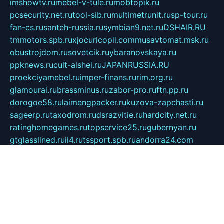
imshowtv.ru
mebel-v-tule.ru
mobtopik.ru
pcsecurity.net.ru
tool-sib.ru
multimetrunit.ru
sp-tour.ru
fan-cs.ru
santeh-russia.ru
symbian9.net.ru
DSHAIR.RU
tmmotors.spb.ru
xjocuricopii.com
musavtomat.msk.ru
obustrojdom.ru
sovetcik.ru
ybaranovskaya.ru
ppknews.ru
cult-alshei.ru
JAPANRUSSIA.RU
proekciyamebel.ru
imper-finans.ru
rim.org.ru
glamourai.ru
brassminus.ru
zabor-pro.ru
ftn.pp.ru
dorogoe58.ru
laimengpacker.ru
kuzova-zapchasti.ru
sageerp.ru
taxodrom.ru
dsrazvitie.ru
hardcity.net.ru
ratinghomegames.ru
topservice25.ru
gubernyan.ru
gtglasslined.ru
ii4.ru
tssport.spb.ru
andorra24.com
blackwallstreet.ru
oboimos.ru
optim-doors.com.ru
ikuch.ru
nycr.org.ru
npa21.ru
vremya-ch.spb.ru
desert000.ru
ivtorgi.ru
ifiori.ru
catalog-statei.ru
dcv.org.ru
spetsmaster174.ru
ipkameryhiseeu.ru
dum26.ru
ruspol.spb.ru
fr-opendp.ru
kam-solnyshko.ru
cheyenne-arapaho.ru
sevzapmetal.spb.ru