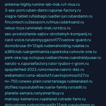
antenna-highly.ru
mine-lab-msk.ru
1-mus.ru
3-sex-porn.ru
ban-damn.ru
purse-factory.ru
viagra-tablet.ru
fasbags.ru
adler-jun.ru
bandamn.ru
fincontech.ru
3sexporn.ru
1mus.ru
darksand.ru
rebus-toys.ru
minelab-msk.ru
rtdco.ru
seo-prodvizhenie-sajtov-stroitelnyh-kompanij.ru
card-voice.ru
rulonnyygazon177.ru
snow-guard.ru
domizbrusa-9x12spb.ru
demaholding.ru
aalse.ru
a380club.ru
argentinamia.ru
perkoka.ru
movie-one.ru
perk-oka.ru
g-octopus.ru
sibarchives.ru
andreislyusar.ru
naruto-x.ru
pursefactory.ru
tor-lyubov-i-grom.ru
spayderhed-2022.ru
movieone.ru
evro-dez.ru
webamator.ru
ma-absolut1.ru
avtopomosch27.ru
nv-750.ru
news-plain.ru
nertansaga.ru
delanalad.ru
dizfiles.ru
youtubefree.ru
aria-family.ru
roadli.ru
planeta-samara.ru
mysmartbuy.ru
matrasy-kemerovo.ru
ashanet.ru
trade-farm.ru
dotcustoms.ru
domizbrusa9x12spb.ru
autodamp.ru