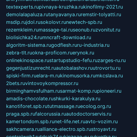
textexperts.ru
pivnaya-kruzhka.ru
kinofilmy-2021.ru
demolalapaluza.ru
tanyavanya.ru
remstir-tolyatti.ru
msdip.ru
jdol.ru
sokolovr.ru
newtech-spb.ru
rezemkleim.ru
massage-tai.ru
seonub.ru
zvonitut.ru
biolisichka24.ru
mncraft-download.ru
algoritm-sistema.ru
godflesh.ru
ru-industria.ru
zebra-tlt.ru
okna-proficom.ru
erynok.ru
onlinekinospace.ru
startupstudio-fefu.ru
zarges-ru.ru
gegenjustizunrecht.ru
autobalashov.ru
utrovortu.ru
spiski-firm.ru
elara-m.ru
kinomusorka.ru
mkcslava.ru
2bets.ru
vintovoykompressor.ru
birminghamvsfulham.ru
sarmat-komp.ru
pioneeri.ru
amadis-chocolate.ru
shkurki-karakulya.ru
kanotiforet.spb.ru
tutmassage.ru
ecolog.org.ru
praga.spb.ru
falcorussia.ru
autodoctorservis.ru
kamertondom.spb.ru
net-life.net.ru
avto-vozim.ru
sakhcamera.ru
alliance-electro.spb.ru
stroyavt.ru
controlweb1.ru
tdsak74.ru
kinzozo-ru.ru
kvotka.ru