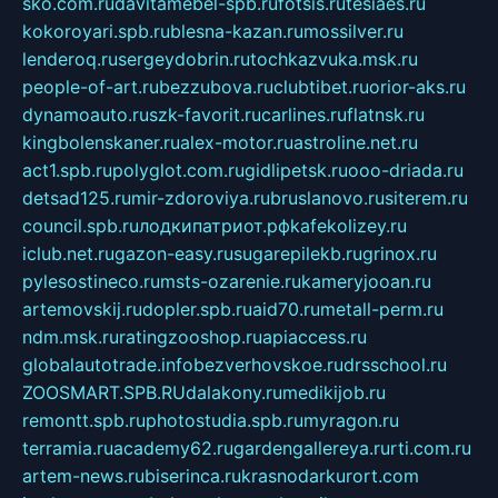
sko.com.ru
davitamebel-spb.ru
fotsis.ru
tesiaes.ru
kokoroyari.spb.ru
blesna-kazan.ru
mossilver.ru
lenderoq.ru
sergeydobrin.ru
tochkazvuka.msk.ru
people-of-art.ru
bezzubova.ru
clubtibet.ru
orior-aks.ru
dynamoauto.ru
szk-favorit.ru
carlines.ru
flatnsk.ru
kingbolenskaner.ru
alex-motor.ru
astroline.net.ru
act1.spb.ru
polyglot.com.ru
gidlipetsk.ru
ooo-driada.ru
detsad125.ru
mir-zdoroviya.ru
bruslanovo.ru
siterem.ru
council.spb.ru
лодкипатриот.рф
kafekolizey.ru
iclub.net.ru
gazon-easy.ru
sugarepilekb.ru
grinox.ru
pylesostineco.ru
msts-ozarenie.ru
kameryjooan.ru
artemovskij.ru
dopler.spb.ru
aid70.ru
metall-perm.ru
ndm.msk.ru
ratingzooshop.ru
apiaccess.ru
globalautotrade.info
bezverhovskoe.ru
drsschool.ru
ZOOSMART.SPB.RU
dalakony.ru
medikijob.ru
remontt.spb.ru
photostudia.spb.ru
myragon.ru
terramia.ru
academy62.ru
gardengallereya.ru
rti.com.ru
artem-news.ru
biserinca.ru
krasnodarkurort.com