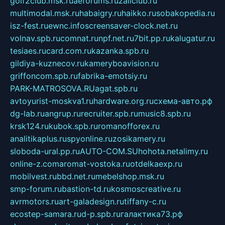
golf2club.msk.ru
aeforums.ru
zallclub.ru
multimodal.msk.ru
habaigry.ru
haikko.ru
sobakopedia.ru
isz-fest.ru
ewnc.info
screensaver-clock.net.ru
volnav.spb.ru
comnat.ru
npf.net.ru
7bit.pp.ru
kalugatur.ru
tesiaes.ru
card.com.ru
kazanka.spb.ru
gildiya-kuznecov.ru
kameryboavision.ru
griffoncom.spb.ru
fabrika-emotsiy.ru
PARK-MATROSOVA.RU
agat.spb.ru
avtoyurist-moskva1.ru
hardware.org.ru
схема-авто.рф
dg-lab.ru
angrup.ru
recruiter.spb.ru
music8.spb.ru
krsk124.ru
kubok.spb.ru
romanofforex.ru
analitikaplus.ru
spyonline.ru
zosikamery.ru
sloboda-ural.pp.ru
AUTO-COM.SU
hohota.net
alimy.ru
online-z.com
aromat-vostoka.ru
otdelkaexp.ru
mobilvest.ru
bbd.net.ru
mebelshop.msk.ru
smp-forum.ru
bastion-td.ru
kosmoscreative.ru
avrmotors.ru
art-galadesign.ru
tiffany-c.ru
ecostep-samara.ru
d-p.spb.ru
галактика73.рф