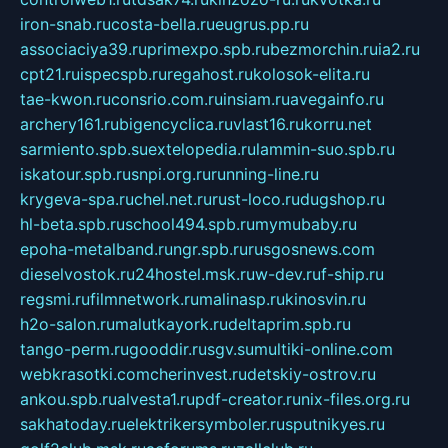
iron-snab.ru
costa-bella.ru
eugrus.pp.ru
associaciya39.ru
primexpo.spb.ru
bezmorchin.ru
ia2.ru
cpt21.ru
ispecspb.ru
regahost.ru
kolosok-elita.ru
tae-kwon.ru
consrio.com.ru
insiam.ru
avegainfo.ru
archery161.ru
bigencyclica.ru
vlast16.ru
korru.net
sarmiento.spb.su
extelopedia.ru
lammin-suo.spb.ru
iskatour.spb.ru
snpi.org.ru
running-line.ru
krygeva-spa.ru
chel.net.ru
rust-loco.ru
dugshop.ru
hl-beta.spb.ru
school494.spb.ru
mymubaby.ru
epoha-metalband.ru
ngr.spb.ru
rusgosnews.com
dieselvostok.ru
24hostel.msk.ru
w-dev.ru
f-ship.ru
regsmi.ru
filmnetwork.ru
malinasp.ru
kinosvin.ru
h2o-salon.ru
malutkayork.ru
deltaprim.spb.ru
tango-perm.ru
gooddir.ru
sgv.su
multiki-online.com
webkrasotki.com
cherinvest.ru
detskiy-ostrov.ru
ankou.spb.ru
alvesta1.ru
pdf-creator.ru
nix-files.org.ru
sakhatoday.ru
elektrikersymboler.ru
sputnikyes.ru