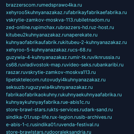
brazzerscom.ru
medsprawo4ka.ru
xehyroo5kuhnyanazakaz.ru
fabrikayfabrikaefabrika.ru
vskrytie-zamkov-moskva-113.ru
biletnadom.ru
zed-online.ru
pimchax.ru
brazzers-hd.ru
z-host.ru
kitubeu2kuhnyanazakaz.ru
naperekate.ru
kuhnyaofabrikaufabrik.ru
kitubeu-2-kuhnyanazakaz.ru
xehyroo-5-kuhnyanazakaz.ru
cs-68.ru
guzywia-4-kuhnyanazakaz.ru
mir-tk.ru
vlknrussia.ru
cs68.ru
vladivostok-map.ru
video-seks.ru
bankaribi.ru
raszar.ru
vskrytie-zamkov-moskva113.ru
lipetsktelecom.ru
tovudyi4kuhnyanazakaz.ru
seksuzb.ru
guzywia4kuhnyanazakaz.ru
fabrikaofabrikaokuhny.ru
kuhnyaekuhnyaafabrika.ru
kuhnyaykuhnyayfabrika.ru
e-abis1c.ru
store-brawl-stars.ru
kts-services.ru
dark-sand.ru
sindika-01.ru
sp-life.ru
x-legion.ru
sib-archives.ru
e-abis-1-c.ru
sindika01.ru
venda-festival.ru
store-brawlstars.ru
dooraleksandria.ru