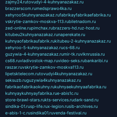
zajmy24.ru
tovudyi-4-kuhnyanazakaz.ru
brazzerscom.ru
medsprawo4ka.ru
xehyroo5kuhnyanazakaz.ru
fabrikayfabrikaefabrika.ru
vskrytie-zamkov-moskva-113.ru
biletnadom.ru
zed-online.ru
pimchax.ru
brazzers-hd.ru
z-host.ru
kitubeu2kuhnyanazakaz.ru
naperekate.ru
kuhnyaofabrikaufabrik.ru
kitubeu-2-kuhnyanazakaz.ru
xehyroo-5-kuhnyanazakaz.ru
cs-68.ru
guzywia-4-kuhnyanazakaz.ru
mir-tk.ru
vlknrussia.ru
cs68.ru
vladivostok-map.ru
video-seks.ru
bankaribi.ru
raszar.ru
vskrytie-zamkov-moskva113.ru
lipetsktelecom.ru
tovudyi4kuhnyanazakaz.ru
seksuzb.ru
guzywia4kuhnyanazakaz.ru
fabrikaofabrikaokuhny.ru
kuhnyaekuhnyaafabrika.ru
kuhnyaykuhnyayfabrika.ru
e-abis1c.ru
store-brawl-stars.ru
kts-services.ru
dark-sand.ru
sindika-01.ru
sp-life.ru
x-legion.ru
sib-archives.ru
e-abis-1-c.ru
sindika01.ru
venda-festival.ru