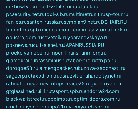
imshowtv.ru
mebel-v-tule.ru
mobtopik.ru
pcsecurity.net.ru
tool-sib.ru
multimetrunit.ru
sp-tour.ru
fan-cs.ru
santeh-russia.ru
symbian9.net.ru
DSHAIR.RU
tmmotors.spb.ru
xjocuricopii.com
musavtomat.msk.ru
obustrojdom.ru
sovetcik.ru
ybaranovskaya.ru
ppknews.ru
cult-alshei.ru
JAPANRUSSIA.RU
proekciyamebel.ru
imper-finans.ru
rim.org.ru
glamourai.ru
brassminus.ru
zabor-pro.ru
ftn.pp.ru
dorogoe58.ru
laimengpacker.ru
kuzova-zapchasti.ru
sageerp.ru
taxodrom.ru
dsrazvitie.ru
hardcity.net.ru
ratinghomegames.ru
topservice25.ru
gubernyan.ru
gtglasslined.ru
ii4.ru
tssport.spb.ru
andorra24.com
blackwallstreet.ru
oboimos.ru
optim-doors.com.ru
ikuch.ru
nycr.org.ru
npa21.ru
vremya-ch.spb.ru
desert000.ru
ivtorgi.ru
ifiori.ru
catalog-statei.ru
dcv.org.ru
spetsmaster174.ru
ipkameryhiseeu.ru
dum26.ru
ruspol.spb.ru
fr-opendp.ru
kam-solnyshko.ru
cheyenne-arapaho.ru
sevzapmetal.spb.ru