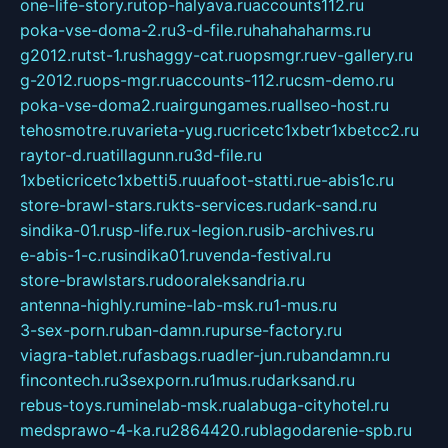
one-life-story.ru
top-halyava.ru
accounts112.ru
poka-vse-doma-2.ru
3-d-file.ru
hahahaharms.ru
g2012.ru
tst-1.ru
shaggy-cat.ru
opsmgr.ru
ev-gallery.ru
g-2012.ru
ops-mgr.ru
accounts-112.ru
csm-demo.ru
poka-vse-doma2.ru
airgungames.ru
allseo-host.ru
tehosmotre.ru
varieta-yug.ru
cricetc1xbetr1xbetcc2.ru
raytor-d.ru
atillagunn.ru
3d-file.ru
1xbeticricetc1xbetti5.ru
uafoot-statti.ru
e-abis1c.ru
store-brawl-stars.ru
kts-services.ru
dark-sand.ru
sindika-01.ru
sp-life.ru
x-legion.ru
sib-archives.ru
e-abis-1-c.ru
sindika01.ru
venda-festival.ru
store-brawlstars.ru
dooraleksandria.ru
antenna-highly.ru
mine-lab-msk.ru
1-mus.ru
3-sex-porn.ru
ban-damn.ru
purse-factory.ru
viagra-tablet.ru
fasbags.ru
adler-jun.ru
bandamn.ru
fincontech.ru
3sexporn.ru
1mus.ru
darksand.ru
rebus-toys.ru
minelab-msk.ru
alabuga-cityhotel.ru
medsprawo-4-ka.ru
2864420.ru
blagodarenie-spb.ru