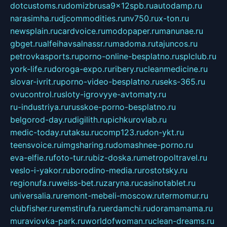
dotcustoms.ru
domizbrusa9x12spb.ru
autodamp.ru
narasimha.ru
djcommodities.ru
nv750.ru
x-ton.ru
newsplain.ru
cardvoice.ru
modopaper.ru
manunae.ru
gbget.ru
alfeihavsalnassr.ru
madoma.ru
tajuncos.ru
petrovkasports.ru
porno-online-besplatno.ru
splclub.ru
york-life.ru
doroga-expo.ru
ribery.ru
cleanmedicine.ru
slovar-ivrit.ru
porno-video-besplatno.ru
seks-365.ru
ovucontrol.ru
sloty-igrovyye-avtomaty.ru
ru-industriya.ru
russkoe-porno-besplatno.ru
belgorod-day.ru
digilith.ru
pichkurovlab.ru
medic-today.ru
taksu.ru
comp123.ru
don-ykt.ru
teensvoice.ru
imgsharing.ru
domashnee-porno.ru
eva-elfie.ru
foto-tur.ru
biz-doska.ru
metropoltravel.ru
veslo-i-yakor.ru
borodino-media.ru
rostotsky.ru
regionufa.ru
weiss-bet.ru
zaryna.ru
casinotablet.ru
universalia.ru
remont-mebeli-moscow.ru
termomur.ru
clubfisher.ru
remstirufa.ru
erdamchi.ru
doramamama.ru
muraviovka-park.ru
worldofwoman.ru
clean-dreams.ru