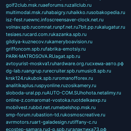
golf2club.msk.ru
aeforums.ru
zallclub.ru
multimodal.msk.ru
habaigry.ru
haikko.ru
sobakopedia.ru
isz-fest.ru
ewnc.info
screensaver-clock.net.ru
volnav.spb.ru
comnat.ru
npf.net.ru
7bit.pp.ru
kalugatur.ru
tesiaes.ru
card.com.ru
kazanka.spb.ru
gildiya-kuznecov.ru
kameryboavision.ru
griffoncom.spb.ru
fabrika-emotsiy.ru
PARK-MATROSOVA.RU
agat.spb.ru
avtoyurist-moskva1.ru
hardware.org.ru
схема-авто.рф
dg-lab.ru
angrup.ru
recruiter.spb.ru
music8.spb.ru
krsk124.ru
kubok.spb.ru
romanofforex.ru
analitikaplus.ru
spyonline.ru
zosikamery.ru
sloboda-ural.pp.ru
AUTO-COM.SU
hohota.net
alimy.ru
online-z.com
aromat-vostoka.ru
otdelkaexp.ru
mobilvest.ru
bbd.net.ru
mebelshop.msk.ru
smp-forum.ru
bastion-td.ru
kosmoscreative.ru
avrmotors.ru
art-galadesign.ru
tiffany-c.ru
ecostep-samara.ru
d-p.spb.ru
галактика73.рф