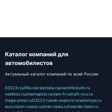
Каталог компаний для
автомобилистов
Актуальный каталог компаний по всей России
03223.ru
ufille.ru
krasotata.ru
prazdnikdushi.ru
veetbox.ru
cinemapost.ru
ciam-fr.ru
kraft-you.ru
mega-press.ru
03223.ru
web-explore.ru
rastenuya.ru
eurovision-russia.ru
strah-news.ru
freeride-team.ru