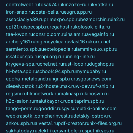
controlweb1.ru
tdsak74.ru
kinzozo-ru.ru
kvotka.ru
iron-snab.ru
costa-bella.ru
eugrus.pp.ru
associaciya39.ru
primexpo.spb.ru
bezmorchin.ru
ia2.ru
cpt21.ru
ispecspb.ru
regahost.ru
kolosok-elita.ru
tae-kwon.ru
consrio.com.ru
insiam.ru
avegainfo.ru
archery161.ru
bigencyclica.ru
vlast16.ru
korru.net
sarmiento.spb.su
extelopedia.ru
lammin-suo.spb.ru
iskatour.spb.ru
snpi.org.ru
running-line.ru
krygeva-spa.ru
chel.net.ru
rust-loco.ru
dugshop.ru
hl-beta.spb.ru
school494.spb.ru
mymubaby.ru
epoha-metalband.ru
ngr.spb.ru
rusgosnews.com
dieselvostok.ru
24hostel.msk.ru
w-dev.ru
f-ship.ru
regsmi.ru
filmnetwork.ru
malinasp.ru
kinosvin.ru
h2o-salon.ru
malutkayork.ru
deltaprim.spb.ru
tango-perm.ru
gooddir.ru
sgv.su
multiki-online.com
webkrasotki.com
cherinvest.ru
detskiy-ostrov.ru
ankou.spb.ru
alvesta1.ru
pdf-creator.ru
nix-files.org.ru
sakhatoday.ru
elektrikersymboler.ru
sputnikyes.ru