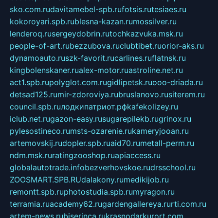
sko.com.ru
davitamebel-spb.ru
fotsis.ru
tesiaes.ru
kokoroyari.spb.ru
blesna-kazan.ru
mossilver.ru
lenderoq.ru
sergeydobrin.ru
tochkazvuka.msk.ru
people-of-art.ru
bezzubova.ru
clubtibet.ru
orior-aks.ru
dynamoauto.ru
szk-favorit.ru
carlines.ru
flatnsk.ru
kingbolenskaner.ru
alex-motor.ru
astroline.net.ru
act1.spb.ru
polyglot.com.ru
gidlipetsk.ru
ooo-driada.ru
detsad125.ru
mir-zdoroviya.ru
bruslanovo.ru
siterem.ru
council.spb.ru
лодкипатриот.рф
kafekolizey.ru
iclub.net.ru
gazon-easy.ru
sugarepilekb.ru
grinox.ru
pylesostineco.ru
msts-ozarenie.ru
kameryjooan.ru
artemovskij.ru
dopler.spb.ru
aid70.ru
metall-perm.ru
ndm.msk.ru
ratingzooshop.ru
apiaccess.ru
globalautotrade.info
bezverhovskoe.ru
drsschool.ru
ZOOSMART.SPB.RU
dalakony.ru
medikijob.ru
remontt.spb.ru
photostudia.spb.ru
myragon.ru
terramia.ru
academy62.ru
gardengallereya.ru
rti.com.ru
artem-news.ru
biserinca.ru
krasnodarkurort.com