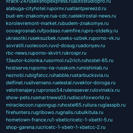
itrack-24.ru
sexshopexpress.ru
autostudiopro.ru
alabuga-cityhotel.ru
pornv.ru
atlantpereezd.ru
bud-em-znakomye.ru
a-cdc.ru
elektrostal-news.ru
korolevremont-market.ru
budem-znakomye.ru
oooagrosnab.ru
fpodaso.ru
emfire.ru
pro-otdelky.ru
ukrasotki.ru
seksuzbek.ru
seks-uzbek.ru
porno-vk.ru
sovratili.ru
olecoon.ru
vd-dosug.ru
adonyev.ru
rbc-news.ru
porno-skvirt.ru
krospr.ru
13autor-kolonka.ru
sormol.ru
2rich.ru
hostel-65.ru
hostserve.ru
porno-na-russkom.ru
mishinlab.ru
neznobi.ru
bigfatcc.ru
habble.ru
starbucksvia.ru
delfinet.ru
silvernano.ru
elestal.ru
vektor-doroga.ru
velotrenajery.ru
pronso54.ru
lenasever.ru
lovinskix.ru
show-pets.ru
smartnews03.ru
discofoxworld.ru
miraclecoon.ru
pongup.ru
hostel65.ru
liura.ru
glasspb.ru
firehunters.ru
gribowo.ru
gnalis.ru
bulkitula.ru
hometown-france.ru
1-xbeticricetc-1-xbetti-5.ru
shop-garena.ru
cricetc-1-xbetr-1-xbetcc-2.ru