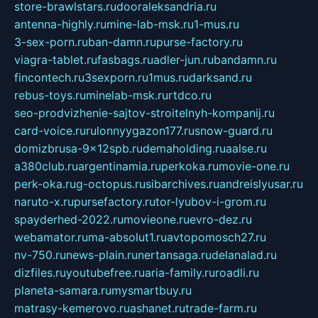
store-brawlstars.ru
dooraleksandria.ru
antenna-highly.ru
mine-lab-msk.ru
1-mus.ru
3-sex-porn.ru
ban-damn.ru
purse-factory.ru
viagra-tablet.ru
fasbags.ru
adler-jun.ru
bandamn.ru
fincontech.ru
3sexporn.ru
1mus.ru
darksand.ru
rebus-toys.ru
minelab-msk.ru
rtdco.ru
seo-prodvizhenie-sajtov-stroitelnyh-kompanij.ru
card-voice.ru
rulonnyygazon177.ru
snow-guard.ru
domizbrusa-9x12spb.ru
demaholding.ru
aalse.ru
a380club.ru
argentinamia.ru
perkoka.ru
movie-one.ru
perk-oka.ru
g-octopus.ru
sibarchives.ru
andreislyusar.ru
naruto-x.ru
pursefactory.ru
tor-lyubov-i-grom.ru
spayderhed-2022.ru
movieone.ru
evro-dez.ru
webamator.ru
ma-absolut1.ru
avtopomosch27.ru
nv-750.ru
news-plain.ru
nertansaga.ru
delanalad.ru
dizfiles.ru
youtubefree.ru
aria-family.ru
roadli.ru
planeta-samara.ru
mysmartbuy.ru
matrasy-kemerovo.ru
ashanet.ru
trade-farm.ru