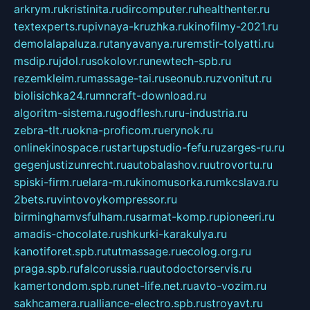
arkrym.ru
kristinita.ru
dircomputer.ru
healthenter.ru
textexperts.ru
pivnaya-kruzhka.ru
kinofilmy-2021.ru
demolalapaluza.ru
tanyavanya.ru
remstir-tolyatti.ru
msdip.ru
jdol.ru
sokolovr.ru
newtech-spb.ru
rezemkleim.ru
massage-tai.ru
seonub.ru
zvonitut.ru
biolisichka24.ru
mncraft-download.ru
algoritm-sistema.ru
godflesh.ru
ru-industria.ru
zebra-tlt.ru
okna-proficom.ru
erynok.ru
onlinekinospace.ru
startupstudio-fefu.ru
zarges-ru.ru
gegenjustizunrecht.ru
autobalashov.ru
utrovortu.ru
spiski-firm.ru
elara-m.ru
kinomusorka.ru
mkcslava.ru
2bets.ru
vintovoykompressor.ru
birminghamvsfulham.ru
sarmat-komp.ru
pioneeri.ru
amadis-chocolate.ru
shkurki-karakulya.ru
kanotiforet.spb.ru
tutmassage.ru
ecolog.org.ru
praga.spb.ru
falcorussia.ru
autodoctorservis.ru
kamertondom.spb.ru
net-life.net.ru
avto-vozim.ru
sakhcamera.ru
alliance-electro.spb.ru
stroyavt.ru