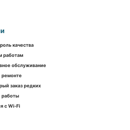
ми
роль качества
м работам
вное обслуживание
и ремонте
рый заказ редких
е работы
 с Wi‑Fi