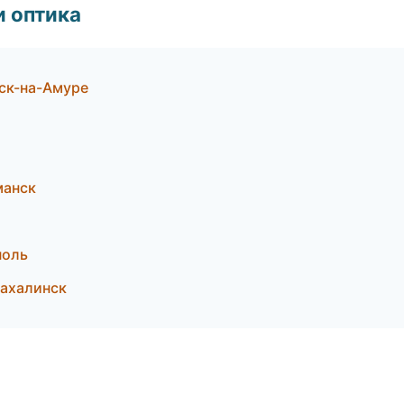
и оптика
ск-на-Амуре
манск
поль
Сахалинск