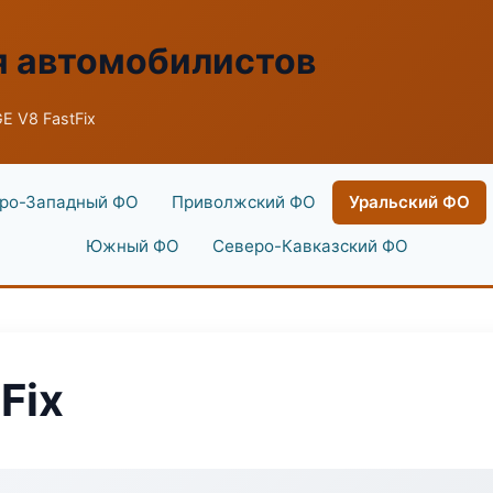
я автомобилистов
 V8 FastFix
ро-Западный ФО
Приволжский ФО
Уральский ФО
Южный ФО
Северо-Кавказский ФО
Fix