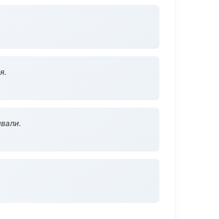
я.
вали.