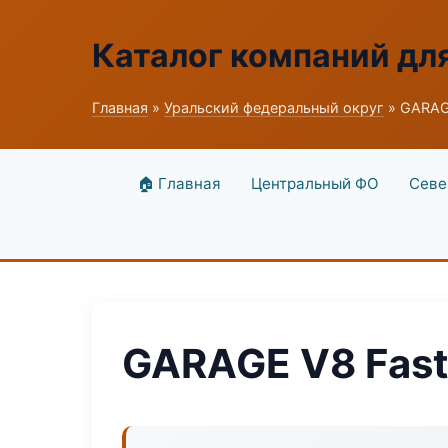
Каталог компаний дл
Главная
»
Уральский федеральный округ
» GARAGE
🏠 Главная
Центральный ФО
Севе
GARAGE V8 Fast