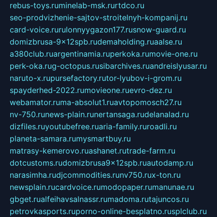
rebus-toys.ru
minelab-msk.ru
rtdco.ru
seo-prodvizhenie-sajtov-stroitelnyh-kompanij.ru
card-voice.ru
rulonnyygazon177.ru
snow-guard.ru
domizbrusa-9x12spb.ru
demaholding.ru
aalse.ru
a380club.ru
argentinamia.ru
perkoka.ru
movie-one.ru
perk-oka.ru
g-octopus.ru
sibarchives.ru
andreislyusar.ru
naruto-x.ru
pursefactory.ru
tor-lyubov-i-grom.ru
spayderhed-2022.ru
movieone.ru
evro-dez.ru
webamator.ru
ma-absolut1.ru
avtopomosch27.ru
nv-750.ru
news-plain.ru
nertansaga.ru
delanalad.ru
dizfiles.ru
youtubefree.ru
aria-family.ru
roadli.ru
planeta-samara.ru
mysmartbuy.ru
matrasy-kemerovo.ru
ashanet.ru
trade-farm.ru
dotcustoms.ru
domizbrusa9x12spb.ru
autodamp.ru
narasimha.ru
djcommodities.ru
nv750.ru
x-ton.ru
newsplain.ru
cardvoice.ru
modopaper.ru
manunae.ru
gbget.ru
alfeihavsalnassr.ru
madoma.ru
tajuncos.ru
petrovkasports.ru
porno-online-besplatno.ru
splclub.ru