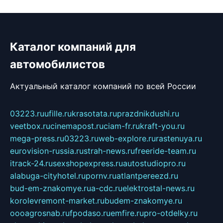
Каталог компаний для
автомобилистов
Актуальный каталог компаний по всей России
03223.ru
ufille.ru
krasotata.ru
prazdnikdushi.ru
veetbox.ru
cinemapost.ru
ciam-fr.ru
kraft-you.ru
mega-press.ru
03223.ru
web-explore.ru
rastenuya.ru
eurovision-russia.ru
strah-news.ru
freeride-team.ru
itrack-24.ru
sexshopexpress.ru
autostudiopro.ru
alabuga-cityhotel.ru
pornv.ru
atlantpereezd.ru
bud-em-znakomye.ru
a-cdc.ru
elektrostal-news.ru
korolevremont-market.ru
budem-znakomye.ru
oooagrosnab.ru
fpodaso.ru
emfire.ru
pro-otdelky.ru