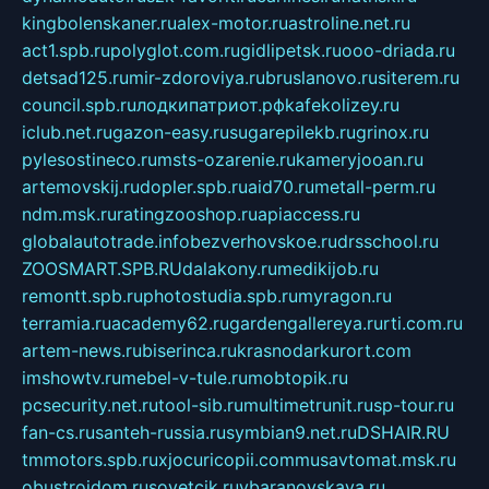
kingbolenskaner.ru
alex-motor.ru
astroline.net.ru
act1.spb.ru
polyglot.com.ru
gidlipetsk.ru
ooo-driada.ru
detsad125.ru
mir-zdoroviya.ru
bruslanovo.ru
siterem.ru
council.spb.ru
лодкипатриот.рф
kafekolizey.ru
iclub.net.ru
gazon-easy.ru
sugarepilekb.ru
grinox.ru
pylesostineco.ru
msts-ozarenie.ru
kameryjooan.ru
artemovskij.ru
dopler.spb.ru
aid70.ru
metall-perm.ru
ndm.msk.ru
ratingzooshop.ru
apiaccess.ru
globalautotrade.info
bezverhovskoe.ru
drsschool.ru
ZOOSMART.SPB.RU
dalakony.ru
medikijob.ru
remontt.spb.ru
photostudia.spb.ru
myragon.ru
terramia.ru
academy62.ru
gardengallereya.ru
rti.com.ru
artem-news.ru
biserinca.ru
krasnodarkurort.com
imshowtv.ru
mebel-v-tule.ru
mobtopik.ru
pcsecurity.net.ru
tool-sib.ru
multimetrunit.ru
sp-tour.ru
fan-cs.ru
santeh-russia.ru
symbian9.net.ru
DSHAIR.RU
tmmotors.spb.ru
xjocuricopii.com
musavtomat.msk.ru
obustrojdom.ru
sovetcik.ru
ybaranovskaya.ru