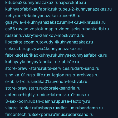
kitubeu2kuhnyanazakaz.ru
naperekate.ru
kuhnyaofabrikaufabrik.ru
kitubeu-2-kuhnyanazakaz.ru
xehyroo-5-kuhnyanazakaz.ru
cs-68.ru
guzywia-4-kuhnyanazakaz.ru
mir-tk.ru
vlknrussia.ru
cs68.ru
vladivostok-map.ru
video-seks.ru
bankaribi.ru
raszar.ru
vskrytie-zamkov-moskva113.ru
lipetsktelecom.ru
tovudyi4kuhnyanazakaz.ru
seksuzb.ru
guzywia4kuhnyanazakaz.ru
fabrikaofabrikaokuhny.ru
kuhnyaekuhnyaafabrika.ru
kuhnyaykuhnyayfabrika.ru
e-abis1c.ru
store-brawl-stars.ru
kts-services.ru
dark-sand.ru
sindika-01.ru
sp-life.ru
x-legion.ru
sib-archives.ru
e-abis-1-c.ru
sindika01.ru
venda-festival.ru
store-brawlstars.ru
dooraleksandria.ru
antenna-highly.ru
mine-lab-msk.ru
1-mus.ru
3-sex-porn.ru
ban-damn.ru
purse-factory.ru
viagra-tablet.ru
fasbags.ru
adler-jun.ru
bandamn.ru
fincontech.ru
3sexporn.ru
1mus.ru
darksand.ru