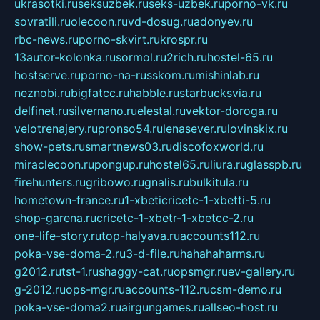
ukrasotki.ru
seksuzbek.ru
seks-uzbek.ru
porno-vk.ru
sovratili.ru
olecoon.ru
vd-dosug.ru
adonyev.ru
rbc-news.ru
porno-skvirt.ru
krospr.ru
13autor-kolonka.ru
sormol.ru
2rich.ru
hostel-65.ru
hostserve.ru
porno-na-russkom.ru
mishinlab.ru
neznobi.ru
bigfatcc.ru
habble.ru
starbucksvia.ru
delfinet.ru
silvernano.ru
elestal.ru
vektor-doroga.ru
velotrenajery.ru
pronso54.ru
lenasever.ru
lovinskix.ru
show-pets.ru
smartnews03.ru
discofoxworld.ru
miraclecoon.ru
pongup.ru
hostel65.ru
liura.ru
glasspb.ru
firehunters.ru
gribowo.ru
gnalis.ru
bulkitula.ru
hometown-france.ru
1-xbeticricetc-1-xbetti-5.ru
shop-garena.ru
cricetc-1-xbetr-1-xbetcc-2.ru
one-life-story.ru
top-halyava.ru
accounts112.ru
poka-vse-doma-2.ru
3-d-file.ru
hahahaharms.ru
g2012.ru
tst-1.ru
shaggy-cat.ru
opsmgr.ru
ev-gallery.ru
g-2012.ru
ops-mgr.ru
accounts-112.ru
csm-demo.ru
poka-vse-doma2.ru
airgungames.ru
allseo-host.ru