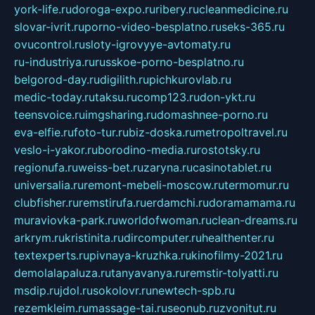
york-life.ru
doroga-expo.ru
ribery.ru
cleanmedicine.ru
slovar-ivrit.ru
porno-video-besplatno.ru
seks-365.ru
ovucontrol.ru
sloty-igrovyye-avtomaty.ru
ru-industriya.ru
russkoe-porno-besplatno.ru
belgorod-day.ru
digilith.ru
pichkurovlab.ru
medic-today.ru
taksu.ru
comp123.ru
don-ykt.ru
teensvoice.ru
imgsharing.ru
domashnee-porno.ru
eva-elfie.ru
foto-tur.ru
biz-doska.ru
metropoltravel.ru
veslo-i-yakor.ru
borodino-media.ru
rostotsky.ru
regionufa.ru
weiss-bet.ru
zaryna.ru
casinotablet.ru
universalia.ru
remont-mebeli-moscow.ru
termomur.ru
clubfisher.ru
remstirufa.ru
erdamchi.ru
doramamama.ru
muraviovka-park.ru
worldofwoman.ru
clean-dreams.ru
arkrym.ru
kristinita.ru
dircomputer.ru
healthenter.ru
textexperts.ru
pivnaya-kruzhka.ru
kinofilmy-2021.ru
demolalapaluza.ru
tanyavanya.ru
remstir-tolyatti.ru
msdip.ru
jdol.ru
sokolovr.ru
newtech-spb.ru
rezemkleim.ru
massage-tai.ru
seonub.ru
zvonitut.ru