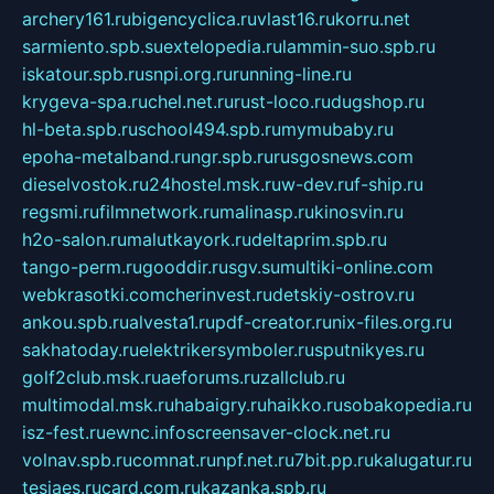
archery161.ru
bigencyclica.ru
vlast16.ru
korru.net
sarmiento.spb.su
extelopedia.ru
lammin-suo.spb.ru
iskatour.spb.ru
snpi.org.ru
running-line.ru
krygeva-spa.ru
chel.net.ru
rust-loco.ru
dugshop.ru
hl-beta.spb.ru
school494.spb.ru
mymubaby.ru
epoha-metalband.ru
ngr.spb.ru
rusgosnews.com
dieselvostok.ru
24hostel.msk.ru
w-dev.ru
f-ship.ru
regsmi.ru
filmnetwork.ru
malinasp.ru
kinosvin.ru
h2o-salon.ru
malutkayork.ru
deltaprim.spb.ru
tango-perm.ru
gooddir.ru
sgv.su
multiki-online.com
webkrasotki.com
cherinvest.ru
detskiy-ostrov.ru
ankou.spb.ru
alvesta1.ru
pdf-creator.ru
nix-files.org.ru
sakhatoday.ru
elektrikersymboler.ru
sputnikyes.ru
golf2club.msk.ru
aeforums.ru
zallclub.ru
multimodal.msk.ru
habaigry.ru
haikko.ru
sobakopedia.ru
isz-fest.ru
ewnc.info
screensaver-clock.net.ru
volnav.spb.ru
comnat.ru
npf.net.ru
7bit.pp.ru
kalugatur.ru
tesiaes.ru
card.com.ru
kazanka.spb.ru