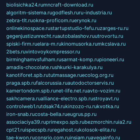
biolisichka24.ru
mncraft-download.ru
algoritm-sistema.ru
godflesh.ru
ru-industria.ru
zebra-tlt.ru
okna-proficom.ru
erynok.ru
onlinekinospace.ru
startupstudio-fefu.ru
zarges-ru.ru
gegenjustizunrecht.ru
autobalashov.ru
utrovortu.ru
spiski-firm.ru
elara-m.ru
kinomusorka.ru
mkcslava.ru
2bets.ru
vintovoykompressor.ru
birminghamvsfulham.ru
sarmat-komp.ru
pioneeri.ru
amadis-chocolate.ru
shkurki-karakulya.ru
kanotiforet.spb.ru
tutmassage.ru
ecolog.org.ru
praga.spb.ru
falcorussia.ru
autodoctorservis.ru
kamertondom.spb.ru
net-life.net.ru
avto-vozim.ru
sakhcamera.ru
alliance-electro.spb.ru
stroyavt.ru
controlweb1.ru
tdsak74.ru
kinzozo-ru.ru
kvotka.ru
iron-snab.ru
costa-bella.ru
eugrus.pp.ru
associaciya39.ru
primexpo.spb.ru
bezmorchin.ru
ia2.ru
cpt21.ru
ispecspb.ru
regahost.ru
kolosok-elita.ru
tae-kwon.ru
consrio.com.ru
insiam.ru
avegainfo.ru