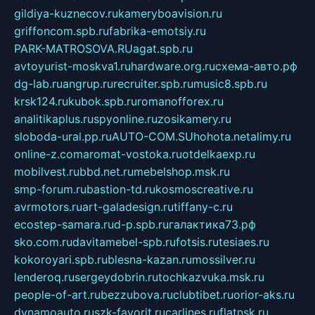
gildiya-kuznecov.ru
kameryboavision.ru
griffoncom.spb.ru
fabrika-emotsiy.ru
PARK-MATROSOVA.RU
agat.spb.ru
avtoyurist-moskva1.ru
hardware.org.ru
схема-авто.рф
dg-lab.ru
angrup.ru
recruiter.spb.ru
music8.spb.ru
krsk124.ru
kubok.spb.ru
romanofforex.ru
analitikaplus.ru
spyonline.ru
zosikamery.ru
sloboda-ural.pp.ru
AUTO-COM.SU
hohota.net
alimy.ru
online-z.com
aromat-vostoka.ru
otdelkaexp.ru
mobilvest.ru
bbd.net.ru
mebelshop.msk.ru
smp-forum.ru
bastion-td.ru
kosmoscreative.ru
avrmotors.ru
art-galadesign.ru
tiffany-c.ru
ecostep-samara.ru
d-p.spb.ru
галактика73.рф
sko.com.ru
davitamebel-spb.ru
fotsis.ru
tesiaes.ru
kokoroyari.spb.ru
blesna-kazan.ru
mossilver.ru
lenderoq.ru
sergeydobrin.ru
tochkazvuka.msk.ru
people-of-art.ru
bezzubova.ru
clubtibet.ru
orior-aks.ru
dynamoauto.ru
szk-favorit.ru
carlines.ru
flatnsk.ru