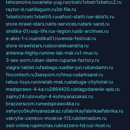
tehosmotre.ru
varieta-yug.ru
cricetc1xbetr1xbetcc2.ru
raytor-d.ru
atillagunn.ru
3d-file.ru
1xbeticricetc1xbetti5.ru
uafoot-statti.ru
e-abis1c.ru
store-brawl-stars.ru
kts-services.ru
dark-sand.ru
sindika-01.ru
sp-life.ru
x-legion.ru
sib-archives.ru
e-abis-1-c.ru
sindika01.ru
venda-festival.ru
store-brawlstars.ru
dooraleksandria.ru
antenna-highly.ru
mine-lab-msk.ru
1-mus.ru
3-sex-porn.ru
ban-damn.ru
purse-factory.ru
viagra-tablet.ru
fasbags.ru
adler-jun.ru
bandamn.ru
fincontech.ru
3sexporn.ru
1mus.ru
darksand.ru
rebus-toys.ru
minelab-msk.ru
alabuga-cityhotel.ru
medsprawo-4-ka.ru
2864420.ru
blagodarenie-spb.ru
zajmy24.ru
tovudyi-4-kuhnyanazakaz.ru
brazzerscom.ru
medsprawo4ka.ru
xehyroo5kuhnyanazakaz.ru
fabrikayfabrikaefabrika.ru
vskrytie-zamkov-moskva-113.ru
biletnadom.ru
zed-online.ru
pimchax.ru
brazzers-hd.ru
z-host.ru