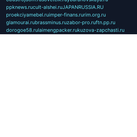
ppknews.ru
cult-alshei.ru
JAPANRUSSIA.RU
proekciyamebel.ru
imper-finans.ru
rim.org.ru
glamourai.ru
brassminus.ru
zabor-pro.ru
ftn.pp.ru
dorogoe58.ru
laimengpacker.ru
kuzova-zapchasti.ru
sageerp.ru
taxodrom.ru
dsrazvitie.ru
hardcity.net.ru
ratinghomegames.ru
topservice25.ru
gubernyan.ru
gtglasslined.ru
ii4.ru
tssport.spb.ru
andorra24.com
blackwallstreet.ru
oboimos.ru
optim-doors.com.ru
ikuch.ru
nycr.org.ru
npa21.ru
vremya-ch.spb.ru
desert000.ru
ivtorgi.ru
ifiori.ru
catalog-statei.ru
dcv.org.ru
spetsmaster174.ru
ipkameryhiseeu.ru
dum26.ru
ruspol.spb.ru
fr-opendp.ru
kam-solnyshko.ru
cheyenne-arapaho.ru
sevzapmetal.spb.ru
ted-lapidus.spb.ru
parasite-eliminator.ru
sigma-complete.ru
modernworld.ru
dama-moda.ru
eholot-group.ru
sk-nvkz.ru
DRONGOLD.RU
democratia2.ru
i-farmer.ru
mass-sport.org