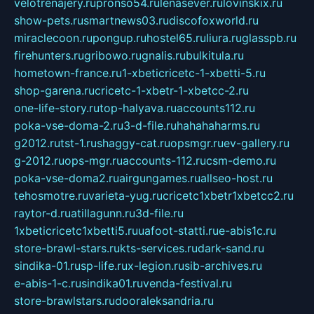
velotrenajery.ru
pronso54.ru
lenasever.ru
lovinskix.ru
show-pets.ru
smartnews03.ru
discofoxworld.ru
miraclecoon.ru
pongup.ru
hostel65.ru
liura.ru
glasspb.ru
firehunters.ru
gribowo.ru
gnalis.ru
bulkitula.ru
hometown-france.ru
1-xbeticricetc-1-xbetti-5.ru
shop-garena.ru
cricetc-1-xbetr-1-xbetcc-2.ru
one-life-story.ru
top-halyava.ru
accounts112.ru
poka-vse-doma-2.ru
3-d-file.ru
hahahaharms.ru
g2012.ru
tst-1.ru
shaggy-cat.ru
opsmgr.ru
ev-gallery.ru
g-2012.ru
ops-mgr.ru
accounts-112.ru
csm-demo.ru
poka-vse-doma2.ru
airgungames.ru
allseo-host.ru
tehosmotre.ru
varieta-yug.ru
cricetc1xbetr1xbetcc2.ru
raytor-d.ru
atillagunn.ru
3d-file.ru
1xbeticricetc1xbetti5.ru
uafoot-statti.ru
e-abis1c.ru
store-brawl-stars.ru
kts-services.ru
dark-sand.ru
sindika-01.ru
sp-life.ru
x-legion.ru
sib-archives.ru
e-abis-1-c.ru
sindika01.ru
venda-festival.ru
store-brawlstars.ru
dooraleksandria.ru