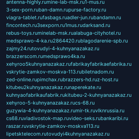
antenna-highly.ru
mine-lab-msk.ru
1-mus.ru
3-sex-porn.ru
ban-damn.ru
purse-factory.ru
viagra-tablet.ru
fasbags.ru
adler-jun.ru
bandamn.ru
fincontech.ru
3sexporn.ru
1mus.ru
darksand.ru
rebus-toys.ru
minelab-msk.ru
alabuga-cityhotel.ru
medsprawo-4-ka.ru
2864420.ru
blagodarenie-spb.ru
zajmy24.ru
tovudyi-4-kuhnyanazakaz.ru
brazzerscom.ru
medsprawo4ka.ru
xehyroo5kuhnyanazakaz.ru
fabrikayfabrikaefabrika.ru
vskrytie-zamkov-moskva-113.ru
biletnadom.ru
zed-online.ru
pimchax.ru
brazzers-hd.ru
z-host.ru
kitubeu2kuhnyanazakaz.ru
naperekate.ru
kuhnyaofabrikaufabrik.ru
kitubeu-2-kuhnyanazakaz.ru
xehyroo-5-kuhnyanazakaz.ru
cs-68.ru
guzywia-4-kuhnyanazakaz.ru
mir-tk.ru
vlknrussia.ru
cs68.ru
vladivostok-map.ru
video-seks.ru
bankaribi.ru
raszar.ru
vskrytie-zamkov-moskva113.ru
lipetsktelecom.ru
tovudyi4kuhnyanazakaz.ru