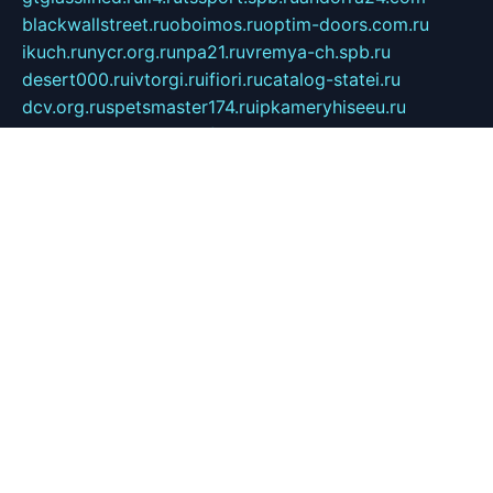
blackwallstreet.ru
oboimos.ru
optim-doors.com.ru
ikuch.ru
nycr.org.ru
npa21.ru
vremya-ch.spb.ru
desert000.ru
ivtorgi.ru
ifiori.ru
catalog-statei.ru
dcv.org.ru
spetsmaster174.ru
ipkameryhiseeu.ru
dum26.ru
ruspol.spb.ru
fr-opendp.ru
kam-solnyshko.ru
cheyenne-arapaho.ru
sevzapmetal.spb.ru
ted-lapidus.spb.ru
parasite-eliminator.ru
sigma-complete.ru
modernworld.ru
dama-moda.ru
eholot-group.ru
sk-nvkz.ru
DRONGOLD.RU
democratia2.ru
i-farmer.ru
mass-sport.org
jablonex.spb.ru
bookmess.ru
linkword.ru
refineua.com.ru
cs-spec.net.ru
altay-mebel.ru
DNK-THEATRE.RU
mechaniks.spb.ru
ipcamtechage.ru
skosta.ru
a-sun.ru
stroy-ldsp.ru
snowlands.org.ru
childrensshoes.ru
mrlizzy.ru
mebelsofiakrd.ru
bulizhenko.ru
rumantick.net.ru
mtszerno.ru
daily-fishing.ru
glushiteli-v-spb.ru
megasat.org.ru
localization.net.ru
flyingfish.pp.ru
ds5teremok.ru