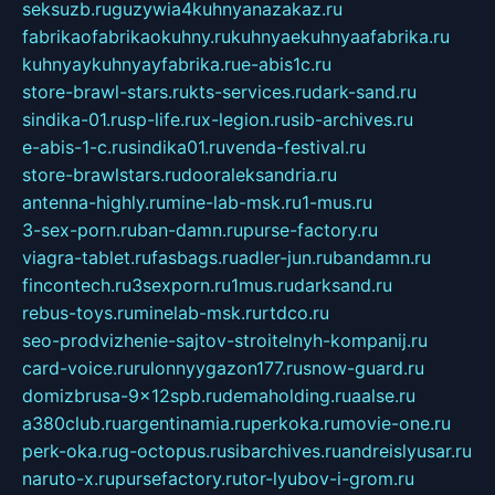
seksuzb.ru
guzywia4kuhnyanazakaz.ru
fabrikaofabrikaokuhny.ru
kuhnyaekuhnyaafabrika.ru
kuhnyaykuhnyayfabrika.ru
e-abis1c.ru
store-brawl-stars.ru
kts-services.ru
dark-sand.ru
sindika-01.ru
sp-life.ru
x-legion.ru
sib-archives.ru
e-abis-1-c.ru
sindika01.ru
venda-festival.ru
store-brawlstars.ru
dooraleksandria.ru
antenna-highly.ru
mine-lab-msk.ru
1-mus.ru
3-sex-porn.ru
ban-damn.ru
purse-factory.ru
viagra-tablet.ru
fasbags.ru
adler-jun.ru
bandamn.ru
fincontech.ru
3sexporn.ru
1mus.ru
darksand.ru
rebus-toys.ru
minelab-msk.ru
rtdco.ru
seo-prodvizhenie-sajtov-stroitelnyh-kompanij.ru
card-voice.ru
rulonnyygazon177.ru
snow-guard.ru
domizbrusa-9x12spb.ru
demaholding.ru
aalse.ru
a380club.ru
argentinamia.ru
perkoka.ru
movie-one.ru
perk-oka.ru
g-octopus.ru
sibarchives.ru
andreislyusar.ru
naruto-x.ru
pursefactory.ru
tor-lyubov-i-grom.ru