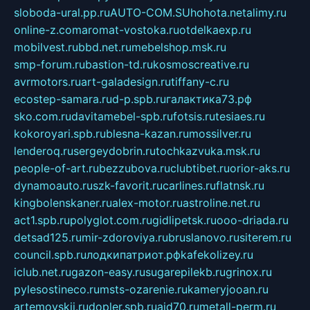
sloboda-ural.pp.ru
AUTO-COM.SU
hohota.net
alimy.ru
online-z.com
aromat-vostoka.ru
otdelkaexp.ru
mobilvest.ru
bbd.net.ru
mebelshop.msk.ru
smp-forum.ru
bastion-td.ru
kosmoscreative.ru
avrmotors.ru
art-galadesign.ru
tiffany-c.ru
ecostep-samara.ru
d-p.spb.ru
галактика73.рф
sko.com.ru
davitamebel-spb.ru
fotsis.ru
tesiaes.ru
kokoroyari.spb.ru
blesna-kazan.ru
mossilver.ru
lenderoq.ru
sergeydobrin.ru
tochkazvuka.msk.ru
people-of-art.ru
bezzubova.ru
clubtibet.ru
orior-aks.ru
dynamoauto.ru
szk-favorit.ru
carlines.ru
flatnsk.ru
kingbolenskaner.ru
alex-motor.ru
astroline.net.ru
act1.spb.ru
polyglot.com.ru
gidlipetsk.ru
ooo-driada.ru
detsad125.ru
mir-zdoroviya.ru
bruslanovo.ru
siterem.ru
council.spb.ru
лодкипатриот.рф
kafekolizey.ru
iclub.net.ru
gazon-easy.ru
sugarepilekb.ru
grinox.ru
pylesostineco.ru
msts-ozarenie.ru
kameryjooan.ru
artemovskij.ru
dopler.spb.ru
aid70.ru
metall-perm.ru