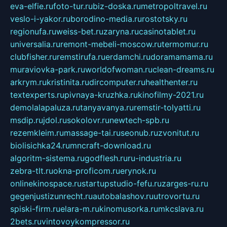
eva-elfie.ru
foto-tur.ru
biz-doska.ru
metropoltravel.ru
veslo-i-yakor.ru
borodino-media.ru
rostotsky.ru
regionufa.ru
weiss-bet.ru
zaryna.ru
casinotablet.ru
universalia.ru
remont-mebeli-moscow.ru
termomur.ru
clubfisher.ru
remstirufa.ru
erdamchi.ru
doramamama.ru
muraviovka-park.ru
worldofwoman.ru
clean-dreams.ru
arkrym.ru
kristinita.ru
dircomputer.ru
healthenter.ru
textexperts.ru
pivnaya-kruzhka.ru
kinofilmy-2021.ru
demolalapaluza.ru
tanyavanya.ru
remstir-tolyatti.ru
msdip.ru
jdol.ru
sokolovr.ru
newtech-spb.ru
rezemkleim.ru
massage-tai.ru
seonub.ru
zvonitut.ru
biolisichka24.ru
mncraft-download.ru
algoritm-sistema.ru
godflesh.ru
ru-industria.ru
zebra-tlt.ru
okna-proficom.ru
erynok.ru
onlinekinospace.ru
startupstudio-fefu.ru
zarges-ru.ru
gegenjustizunrecht.ru
autobalashov.ru
utrovortu.ru
spiski-firm.ru
elara-m.ru
kinomusorka.ru
mkcslava.ru
2bets.ru
vintovoykompressor.ru