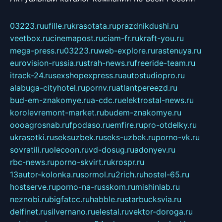
03223.ru
ufille.ru
krasotata.ru
prazdnikdushi.ru
veetbox.ru
cinemapost.ru
ciam-fr.ru
kraft-you.ru
mega-press.ru
03223.ru
web-explore.ru
rastenuya.ru
eurovision-russia.ru
strah-news.ru
freeride-team.ru
itrack-24.ru
sexshopexpress.ru
autostudiopro.ru
alabuga-cityhotel.ru
pornv.ru
atlantpereezd.ru
bud-em-znakomye.ru
a-cdc.ru
elektrostal-news.ru
korolevremont-market.ru
budem-znakomye.ru
oooagrosnab.ru
fpodaso.ru
emfire.ru
pro-otdelky.ru
ukrasotki.ru
seksuzbek.ru
seks-uzbek.ru
porno-vk.ru
sovratili.ru
olecoon.ru
vd-dosug.ru
adonyev.ru
rbc-news.ru
porno-skvirt.ru
krospr.ru
13autor-kolonka.ru
sormol.ru
2rich.ru
hostel-65.ru
hostserve.ru
porno-na-russkom.ru
mishinlab.ru
neznobi.ru
bigfatcc.ru
habble.ru
starbucksvia.ru
delfinet.ru
silvernano.ru
elestal.ru
vektor-doroga.ru