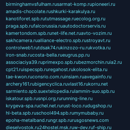
birminghamvsfulham.ru
sarmat-komp.ru
pioneeri.ru
amadis-chocolate.ru
shkurki-karakulya.ru
kanotiforet.spb.ru
tutmassage.ru
ecolog.org.ru
praga.spb.ru
falcorussia.ru
autodoctorservis.ru
kamertondom.spb.ru
net-life.net.ru
avto-vozim.ru
sakhcamera.ru
alliance-electro.spb.ru
stroyavt.ru
controlweb1.ru
tdsak74.ru
kinzozo-ru.ru
kvotka.ru
iron-snab.ru
costa-bella.ru
eugrus.pp.ru
associaciya39.ru
primexpo.spb.ru
bezmorchin.ru
ia2.ru
cpt21.ru
ispecspb.ru
regahost.ru
kolosok-elita.ru
tae-kwon.ru
consrio.com.ru
insiam.ru
avegainfo.ru
archery161.ru
bigencyclica.ru
vlast16.ru
korru.net
sarmiento.spb.su
extelopedia.ru
lammin-suo.spb.ru
iskatour.spb.ru
snpi.org.ru
running-line.ru
krygeva-spa.ru
chel.net.ru
rust-loco.ru
dugshop.ru
hl-beta.spb.ru
school494.spb.ru
mymubaby.ru
epoha-metalband.ru
ngr.spb.ru
rusgosnews.com
dieselvostok.ru
24hostel.msk.ru
w-dev.ru
f-ship.ru