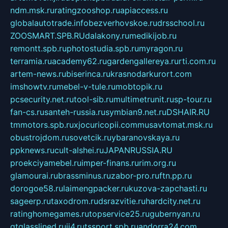
ndm.msk.ru
ratingzooshop.ru
apiaccess.ru
globalautotrade.info
bezverhovskoe.ru
drsschool.ru
ZOOSMART.SPB.RU
dalakony.ru
medikijob.ru
remontt.spb.ru
photostudia.spb.ru
myragon.ru
terramia.ru
academy62.ru
gardengallereya.ru
rti.com.ru
artem-news.ru
biserinca.ru
krasnodarkurort.com
imshowtv.ru
mebel-v-tule.ru
mobtopik.ru
pcsecurity.net.ru
tool-sib.ru
multimetrunit.ru
sp-tour.ru
fan-cs.ru
santeh-russia.ru
symbian9.net.ru
DSHAIR.RU
tmmotors.spb.ru
xjocuricopii.com
musavtomat.msk.ru
obustrojdom.ru
sovetcik.ru
ybaranovskaya.ru
ppknews.ru
cult-alshei.ru
JAPANRUSSIA.RU
proekciyamebel.ru
imper-finans.ru
rim.org.ru
glamourai.ru
brassminus.ru
zabor-pro.ru
ftn.pp.ru
dorogoe58.ru
laimengpacker.ru
kuzova-zapchasti.ru
sageerp.ru
taxodrom.ru
dsrazvitie.ru
hardcity.net.ru
ratinghomegames.ru
topservice25.ru
gubernyan.ru
gtglasslined.ru
ii4.ru
tssport.spb.ru
andorra24.com