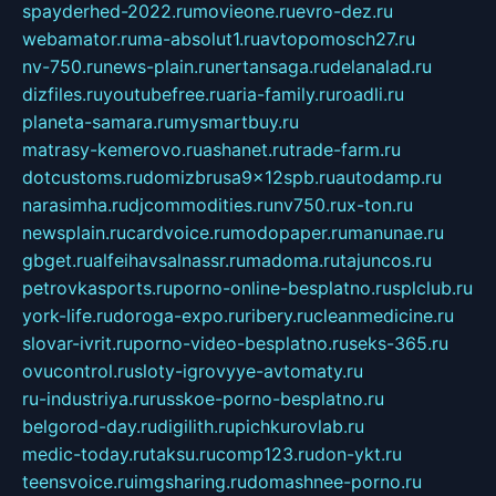
spayderhed-2022.ru
movieone.ru
evro-dez.ru
webamator.ru
ma-absolut1.ru
avtopomosch27.ru
nv-750.ru
news-plain.ru
nertansaga.ru
delanalad.ru
dizfiles.ru
youtubefree.ru
aria-family.ru
roadli.ru
planeta-samara.ru
mysmartbuy.ru
matrasy-kemerovo.ru
ashanet.ru
trade-farm.ru
dotcustoms.ru
domizbrusa9x12spb.ru
autodamp.ru
narasimha.ru
djcommodities.ru
nv750.ru
x-ton.ru
newsplain.ru
cardvoice.ru
modopaper.ru
manunae.ru
gbget.ru
alfeihavsalnassr.ru
madoma.ru
tajuncos.ru
petrovkasports.ru
porno-online-besplatno.ru
splclub.ru
york-life.ru
doroga-expo.ru
ribery.ru
cleanmedicine.ru
slovar-ivrit.ru
porno-video-besplatno.ru
seks-365.ru
ovucontrol.ru
sloty-igrovyye-avtomaty.ru
ru-industriya.ru
russkoe-porno-besplatno.ru
belgorod-day.ru
digilith.ru
pichkurovlab.ru
medic-today.ru
taksu.ru
comp123.ru
don-ykt.ru
teensvoice.ru
imgsharing.ru
domashnee-porno.ru