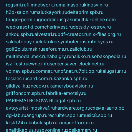
regsmi.ru
filmnetwork.ru
malinasp.ru
kinosvin.ru
h2o-salon.ru
malutkayork.ru
deltaprim.spb.ru
tango-perm.ru
gooddir.ru
sgv.su
multiki-online.com
webkrasotki.com
cherinvest.ru
detskiy-ostrov.ru
ankou.spb.ru
alvesta1.ru
pdf-creator.ru
nix-files.org.ru
sakhatoday.ru
elektrikersymboler.ru
sputnikyes.ru
golf2club.msk.ru
aeforums.ru
zallclub.ru
multimodal.msk.ru
habaigry.ru
haikko.ru
sobakopedia.ru
isz-fest.ru
ewnc.info
screensaver-clock.net.ru
volnav.spb.ru
comnat.ru
npf.net.ru
7bit.pp.ru
kalugatur.ru
tesiaes.ru
card.com.ru
kazanka.spb.ru
gildiya-kuznecov.ru
kameryboavision.ru
griffoncom.spb.ru
fabrika-emotsiy.ru
PARK-MATROSOVA.RU
agat.spb.ru
avtoyurist-moskva1.ru
hardware.org.ru
схема-авто.рф
dg-lab.ru
angrup.ru
recruiter.spb.ru
music8.spb.ru
krsk124.ru
kubok.spb.ru
romanofforex.ru
analitikaplus.ru
spyonline.ru
zosikamery.ru