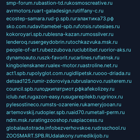
smp-forum.ru
bastion-td.ru
kosmoscreative.ru
avrmotors.ru
art-galadesign.ru
tiffany-c.ru
ecostep-samara.ru
d-p.spb.ru
галактика73.рф
sko.com.ru
davitamebel-spb.ru
fotsis.ru
tesiaes.ru
kokoroyari.spb.ru
blesna-kazan.ru
mossilver.ru
lenderoq.ru
sergeydobrin.ru
tochkazvuka.msk.ru
people-of-art.ru
bezzubova.ru
clubtibet.ru
orior-aks.ru
dynamoauto.ru
szk-favorit.ru
carlines.ru
flatnsk.ru
kingbolenskaner.ru
alex-motor.ru
astroline.net.ru
act1.spb.ru
polyglot.com.ru
gidlipetsk.ru
ooo-driada.ru
detsad125.ru
mir-zdoroviya.ru
bruslanovo.ru
siterem.ru
council.spb.ru
лодкипатриот.рф
kafekolizey.ru
iclub.net.ru
gazon-easy.ru
sugarepilekb.ru
grinox.ru
pylesostineco.ru
msts-ozarenie.ru
kameryjooan.ru
artemovskij.ru
dopler.spb.ru
aid70.ru
metall-perm.ru
ndm.msk.ru
ratingzooshop.ru
apiaccess.ru
globalautotrade.info
bezverhovskoe.ru
drsschool.ru
ZOOSMART.SPB.RU
dalakony.ru
medikijob.ru