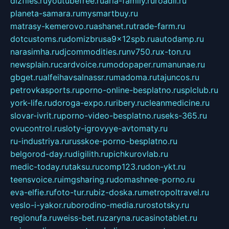
dizfiles.ru
youtubefree.ru
aria-family.ru
roadli.ru
planeta-samara.ru
mysmartbuy.ru
matrasy-kemerovo.ru
ashanet.ru
trade-farm.ru
dotcustoms.ru
domizbrusa9x12spb.ru
autodamp.ru
narasimha.ru
djcommodities.ru
nv750.ru
x-ton.ru
newsplain.ru
cardvoice.ru
modopaper.ru
manunae.ru
gbget.ru
alfeihavsalnassr.ru
madoma.ru
tajuncos.ru
petrovkasports.ru
porno-online-besplatno.ru
splclub.ru
york-life.ru
doroga-expo.ru
ribery.ru
cleanmedicine.ru
slovar-ivrit.ru
porno-video-besplatno.ru
seks-365.ru
ovucontrol.ru
sloty-igrovyye-avtomaty.ru
ru-industriya.ru
russkoe-porno-besplatno.ru
belgorod-day.ru
digilith.ru
pichkurovlab.ru
medic-today.ru
taksu.ru
comp123.ru
don-ykt.ru
teensvoice.ru
imgsharing.ru
domashnee-porno.ru
eva-elfie.ru
foto-tur.ru
biz-doska.ru
metropoltravel.ru
veslo-i-yakor.ru
borodino-media.ru
rostotsky.ru
regionufa.ru
weiss-bet.ru
zaryna.ru
casinotablet.ru