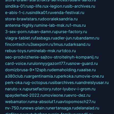
sindika-01.ru
sp-life.ru
x-legion.ru
sib-archives.ru
e-abis-1-c.ru
sindika01.ru
venda-festival.ru
store-brawlstars.ru
dooraleksandria.ru
antenna-highly.ru
mine-lab-msk.ru
1-mus.ru
3-sex-porn.ru
ban-damn.ru
purse-factory.ru
viagra-tablet.ru
fasbags.ru
adler-jun.ru
bandamn.ru
fincontech.ru
3sexporn.ru
1mus.ru
darksand.ru
rebus-toys.ru
minelab-msk.ru
rtdco.ru
seo-prodvizhenie-sajtov-stroitelnyh-kompanij.ru
card-voice.ru
rulonnyygazon177.ru
snow-guard.ru
domizbrusa-9x12spb.ru
demaholding.ru
aalse.ru
a380club.ru
argentinamia.ru
perkoka.ru
movie-one.ru
perk-oka.ru
g-octopus.ru
sibarchives.ru
andreislyusar.ru
naruto-x.ru
pursefactory.ru
tor-lyubov-i-grom.ru
spayderhed-2022.ru
movieone.ru
evro-dez.ru
webamator.ru
ma-absolut1.ru
avtopomosch27.ru
nv-750.ru
news-plain.ru
nertansaga.ru
delanalad.ru