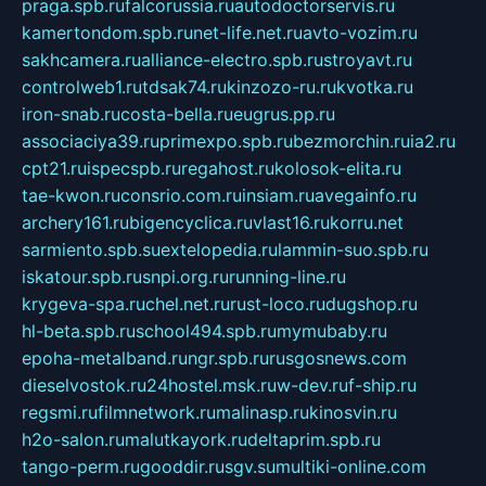
praga.spb.ru
falcorussia.ru
autodoctorservis.ru
kamertondom.spb.ru
net-life.net.ru
avto-vozim.ru
sakhcamera.ru
alliance-electro.spb.ru
stroyavt.ru
controlweb1.ru
tdsak74.ru
kinzozo-ru.ru
kvotka.ru
iron-snab.ru
costa-bella.ru
eugrus.pp.ru
associaciya39.ru
primexpo.spb.ru
bezmorchin.ru
ia2.ru
cpt21.ru
ispecspb.ru
regahost.ru
kolosok-elita.ru
tae-kwon.ru
consrio.com.ru
insiam.ru
avegainfo.ru
archery161.ru
bigencyclica.ru
vlast16.ru
korru.net
sarmiento.spb.su
extelopedia.ru
lammin-suo.spb.ru
iskatour.spb.ru
snpi.org.ru
running-line.ru
krygeva-spa.ru
chel.net.ru
rust-loco.ru
dugshop.ru
hl-beta.spb.ru
school494.spb.ru
mymubaby.ru
epoha-metalband.ru
ngr.spb.ru
rusgosnews.com
dieselvostok.ru
24hostel.msk.ru
w-dev.ru
f-ship.ru
regsmi.ru
filmnetwork.ru
malinasp.ru
kinosvin.ru
h2o-salon.ru
malutkayork.ru
deltaprim.spb.ru
tango-perm.ru
gooddir.ru
sgv.su
multiki-online.com