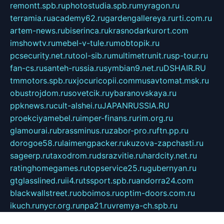
remontt.spb.ru
photostudia.spb.ru
myragon.ru
terramia.ru
academy62.ru
gardengallereya.ru
rti.com.ru
artem-news.ru
biserinca.ru
krasnodarkurort.com
imshowtv.ru
mebel-v-tule.ru
mobtopik.ru
pcsecurity.net.ru
tool-sib.ru
multimetrunit.ru
sp-tour.ru
fan-cs.ru
santeh-russia.ru
symbian9.net.ru
DSHAIR.RU
tmmotors.spb.ru
xjocuricopii.com
musavtomat.msk.ru
obustrojdom.ru
sovetcik.ru
ybaranovskaya.ru
ppknews.ru
cult-alshei.ru
JAPANRUSSIA.RU
proekciyamebel.ru
imper-finans.ru
rim.org.ru
glamourai.ru
brassminus.ru
zabor-pro.ru
ftn.pp.ru
dorogoe58.ru
laimengpacker.ru
kuzova-zapchasti.ru
sageerp.ru
taxodrom.ru
dsrazvitie.ru
hardcity.net.ru
ratinghomegames.ru
topservice25.ru
gubernyan.ru
gtglasslined.ru
ii4.ru
tssport.spb.ru
andorra24.com
blackwallstreet.ru
oboimos.ru
optim-doors.com.ru
ikuch.ru
nycr.org.ru
npa21.ru
vremya-ch.spb.ru
desert000.ru
ivtorgi.ru
ifiori.ru
catalog-statei.ru