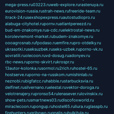
mega-press.ru
03223.ru
web-explore.ru
rastenuya.ru
eurovision-russia.ru
strah-news.ru
freeride-team.ru
itrack-24.ru
sexshopexpress.ru
autostudiopro.ru
alabuga-cityhotel.ru
pornv.ru
atlantpereezd.ru
bud-em-znakomye.ru
a-cdc.ru
elektrostal-news.ru
korolevremont-market.ru
budem-znakomye.ru
oooagrosnab.ru
fpodaso.ru
emfire.ru
pro-otdelky.ru
ukrasotki.ru
seksuzbek.ru
seks-uzbek.ru
porno-vk.ru
sovratili.ru
olecoon.ru
vd-dosug.ru
adonyev.ru
rbc-news.ru
porno-skvirt.ru
krospr.ru
13autor-kolonka.ru
sormol.ru
2rich.ru
hostel-65.ru
hostserve.ru
porno-na-russkom.ru
mishinlab.ru
neznobi.ru
bigfatcc.ru
habble.ru
starbucksvia.ru
delfinet.ru
silvernano.ru
elestal.ru
vektor-doroga.ru
velotrenajery.ru
pronso54.ru
lenasever.ru
lovinskix.ru
show-pets.ru
smartnews03.ru
discofoxworld.ru
miraclecoon.ru
pongup.ru
hostel65.ru
liura.ru
glasspb.ru
firehunters.ru
gribowo.ru
gnalis.ru
bulkitula.ru