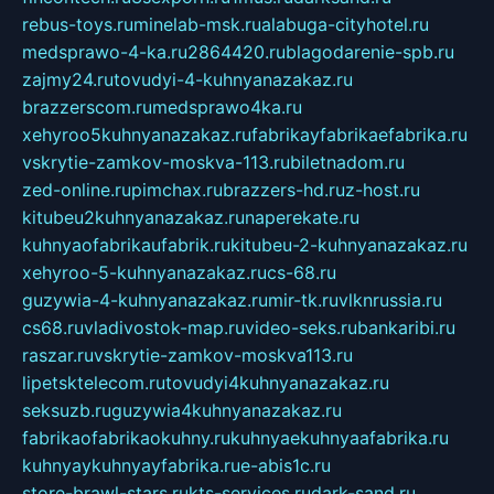
rebus-toys.ru
minelab-msk.ru
alabuga-cityhotel.ru
medsprawo-4-ka.ru
2864420.ru
blagodarenie-spb.ru
zajmy24.ru
tovudyi-4-kuhnyanazakaz.ru
brazzerscom.ru
medsprawo4ka.ru
xehyroo5kuhnyanazakaz.ru
fabrikayfabrikaefabrika.ru
vskrytie-zamkov-moskva-113.ru
biletnadom.ru
zed-online.ru
pimchax.ru
brazzers-hd.ru
z-host.ru
kitubeu2kuhnyanazakaz.ru
naperekate.ru
kuhnyaofabrikaufabrik.ru
kitubeu-2-kuhnyanazakaz.ru
xehyroo-5-kuhnyanazakaz.ru
cs-68.ru
guzywia-4-kuhnyanazakaz.ru
mir-tk.ru
vlknrussia.ru
cs68.ru
vladivostok-map.ru
video-seks.ru
bankaribi.ru
raszar.ru
vskrytie-zamkov-moskva113.ru
lipetsktelecom.ru
tovudyi4kuhnyanazakaz.ru
seksuzb.ru
guzywia4kuhnyanazakaz.ru
fabrikaofabrikaokuhny.ru
kuhnyaekuhnyaafabrika.ru
kuhnyaykuhnyayfabrika.ru
e-abis1c.ru
store-brawl-stars.ru
kts-services.ru
dark-sand.ru