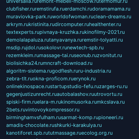
universalia.ru
remont-mebeli-moscow.ru
termomur.ru
clubfisher.ru
remstirufa.ru
erdamchi.ru
doramamama.ru
muraviovka-park.ru
worldofwoman.ru
clean-dreams.ru
arkrym.ru
kristinita.ru
dircomputer.ru
healthenter.ru
textexperts.ru
pivnaya-kruzhka.ru
kinofilmy-2021.ru
demolalapaluza.ru
tanyavanya.ru
remstir-tolyatti.ru
msdip.ru
jdol.ru
sokolovr.ru
newtech-spb.ru
rezemkleim.ru
massage-tai.ru
seonub.ru
zvonitut.ru
biolisichka24.ru
mncraft-download.ru
algoritm-sistema.ru
godflesh.ru
ru-industria.ru
zebra-tlt.ru
okna-proficom.ru
erynok.ru
onlinekinospace.ru
startupstudio-fefu.ru
zarges-ru.ru
gegenjustizunrecht.ru
autobalashov.ru
utrovortu.ru
spiski-firm.ru
elara-m.ru
kinomusorka.ru
mkcslava.ru
2bets.ru
vintovoykompressor.ru
birminghamvsfulham.ru
sarmat-komp.ru
pioneeri.ru
amadis-chocolate.ru
shkurki-karakulya.ru
kanotiforet.spb.ru
tutmassage.ru
ecolog.org.ru