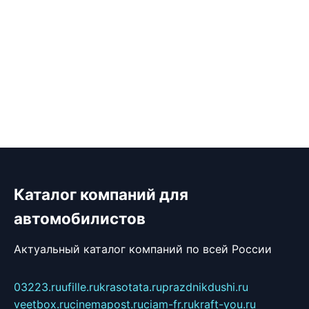
Каталог компаний для
автомобилистов
Актуальный каталог компаний по всей России
03223.ru
ufille.ru
krasotata.ru
prazdnikdushi.ru
veetbox.ru
cinemapost.ru
ciam-fr.ru
kraft-you.ru