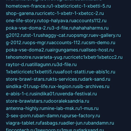
hometown-france.ru
1-xbeticricetc-1-xbetti-5.ru
shop-garena.ru
cricetc-1-xbetr-1-xbetcc-2.ru
one-life-story.ru
top-halyava.ru
accounts112.ru
poka-vse-doma-2.ru
3-d-file.ru
hahahaharms.ru
g2012.ru
tst-1.ru
shaggy-cat.ru
opsmgr.ru
ev-gallery.ru
g-2012.ru
ops-mgr.ru
accounts-112.ru
csm-demo.ru
poka-vse-doma2.ru
airgungames.ru
allseo-host.ru
tehosmotre.ru
varieta-yug.ru
cricetc1xbetr1xbetcc2.ru
raytor-d.ru
atillagunn.ru
3d-file.ru
1xbeticricetc1xbetti5.ru
uafoot-statti.ru
e-abis1c.ru
store-brawl-stars.ru
kts-services.ru
dark-sand.ru
sindika-01.ru
sp-life.ru
x-legion.ru
sib-archives.ru
e-abis-1-c.ru
sindika01.ru
venda-festival.ru
store-brawlstars.ru
dooraleksandria.ru
antenna-highly.ru
mine-lab-msk.ru
1-mus.ru
3-sex-porn.ru
ban-damn.ru
purse-factory.ru
viagra-tablet.ru
fasbags.ru
adler-jun.ru
bandamn.ru
fincontech.ru
3sexporn.ru
1mus.ru
darksand.ru