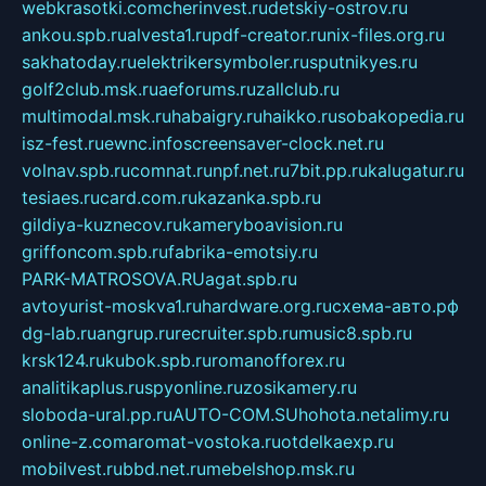
webkrasotki.com
cherinvest.ru
detskiy-ostrov.ru
ankou.spb.ru
alvesta1.ru
pdf-creator.ru
nix-files.org.ru
sakhatoday.ru
elektrikersymboler.ru
sputnikyes.ru
golf2club.msk.ru
aeforums.ru
zallclub.ru
multimodal.msk.ru
habaigry.ru
haikko.ru
sobakopedia.ru
isz-fest.ru
ewnc.info
screensaver-clock.net.ru
volnav.spb.ru
comnat.ru
npf.net.ru
7bit.pp.ru
kalugatur.ru
tesiaes.ru
card.com.ru
kazanka.spb.ru
gildiya-kuznecov.ru
kameryboavision.ru
griffoncom.spb.ru
fabrika-emotsiy.ru
PARK-MATROSOVA.RU
agat.spb.ru
avtoyurist-moskva1.ru
hardware.org.ru
схема-авто.рф
dg-lab.ru
angrup.ru
recruiter.spb.ru
music8.spb.ru
krsk124.ru
kubok.spb.ru
romanofforex.ru
analitikaplus.ru
spyonline.ru
zosikamery.ru
sloboda-ural.pp.ru
AUTO-COM.SU
hohota.net
alimy.ru
online-z.com
aromat-vostoka.ru
otdelkaexp.ru
mobilvest.ru
bbd.net.ru
mebelshop.msk.ru