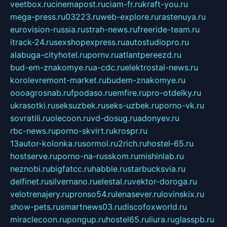
veetbox.ru
cinemapost.ru
ciam-fr.ru
kraft-you.ru
mega-press.ru
03223.ru
web-explore.ru
rastenuya.ru
eurovision-russia.ru
strah-news.ru
freeride-team.ru
itrack-24.ru
sexshopexpress.ru
autostudiopro.ru
alabuga-cityhotel.ru
pornv.ru
atlantpereezd.ru
bud-em-znakomye.ru
a-cdc.ru
elektrostal-news.ru
korolevremont-market.ru
budem-znakomye.ru
oooagrosnab.ru
fpodaso.ru
emfire.ru
pro-otdelky.ru
ukrasotki.ru
seksuzbek.ru
seks-uzbek.ru
porno-vk.ru
sovratili.ru
olecoon.ru
vd-dosug.ru
adonyev.ru
rbc-news.ru
porno-skvirt.ru
krospr.ru
13autor-kolonka.ru
sormol.ru
2rich.ru
hostel-65.ru
hostserve.ru
porno-na-russkom.ru
mishinlab.ru
neznobi.ru
bigfatcc.ru
habble.ru
starbucksvia.ru
delfinet.ru
silvernano.ru
elestal.ru
vektor-doroga.ru
velotrenajery.ru
pronso54.ru
lenasever.ru
lovinskix.ru
show-pets.ru
smartnews03.ru
discofoxworld.ru
miraclecoon.ru
pongup.ru
hostel65.ru
liura.ru
glasspb.ru