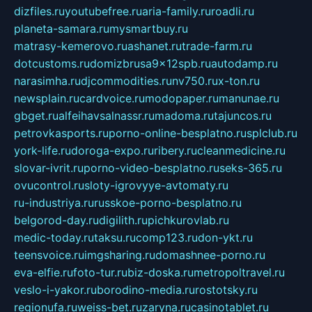
dizfiles.ru
youtubefree.ru
aria-family.ru
roadli.ru
planeta-samara.ru
mysmartbuy.ru
matrasy-kemerovo.ru
ashanet.ru
trade-farm.ru
dotcustoms.ru
domizbrusa9x12spb.ru
autodamp.ru
narasimha.ru
djcommodities.ru
nv750.ru
x-ton.ru
newsplain.ru
cardvoice.ru
modopaper.ru
manunae.ru
gbget.ru
alfeihavsalnassr.ru
madoma.ru
tajuncos.ru
petrovkasports.ru
porno-online-besplatno.ru
splclub.ru
york-life.ru
doroga-expo.ru
ribery.ru
cleanmedicine.ru
slovar-ivrit.ru
porno-video-besplatno.ru
seks-365.ru
ovucontrol.ru
sloty-igrovyye-avtomaty.ru
ru-industriya.ru
russkoe-porno-besplatno.ru
belgorod-day.ru
digilith.ru
pichkurovlab.ru
medic-today.ru
taksu.ru
comp123.ru
don-ykt.ru
teensvoice.ru
imgsharing.ru
domashnee-porno.ru
eva-elfie.ru
foto-tur.ru
biz-doska.ru
metropoltravel.ru
veslo-i-yakor.ru
borodino-media.ru
rostotsky.ru
regionufa.ru
weiss-bet.ru
zaryna.ru
casinotablet.ru