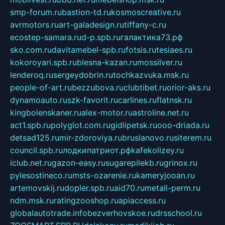
smp-forum.ru
bastion-td.ru
kosmoscreative.ru
avrmotors.ru
art-galadesign.ru
tiffany-c.ru
ecostep-samara.ru
d-p.spb.ru
галактика73.рф
sko.com.ru
davitamebel-spb.ru
fotsis.ru
tesiaes.ru
kokoroyari.spb.ru
blesna-kazan.ru
mossilver.ru
lenderoq.ru
sergeydobrin.ru
tochkazvuka.msk.ru
people-of-art.ru
bezzubova.ru
clubtibet.ru
orior-aks.ru
dynamoauto.ru
szk-favorit.ru
carlines.ru
flatnsk.ru
kingbolenskaner.ru
alex-motor.ru
astroline.net.ru
act1.spb.ru
polyglot.com.ru
gidlipetsk.ru
ooo-driada.ru
detsad125.ru
mir-zdoroviya.ru
bruslanovo.ru
siterem.ru
council.spb.ru
лодкипатриот.рф
kafekolizey.ru
iclub.net.ru
gazon-easy.ru
sugarepilekb.ru
grinox.ru
pylesostineco.ru
msts-ozarenie.ru
kameryjooan.ru
artemovskij.ru
dopler.spb.ru
aid70.ru
metall-perm.ru
ndm.msk.ru
ratingzooshop.ru
apiaccess.ru
globalautotrade.info
bezverhovskoe.ru
drsschool.ru