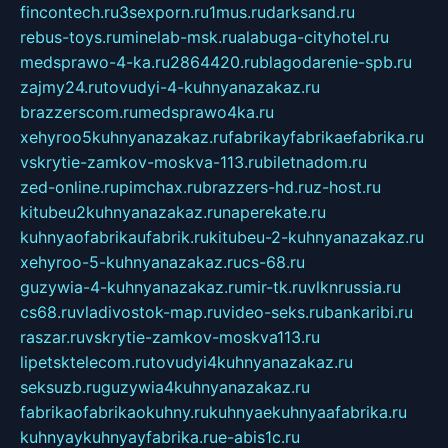
fincontech.ru
3sexporn.ru
1mus.ru
darksand.ru
rebus-toys.ru
minelab-msk.ru
alabuga-cityhotel.ru
medsprawo-4-ka.ru
2864420.ru
blagodarenie-spb.ru
zajmy24.ru
tovudyi-4-kuhnyanazakaz.ru
brazzerscom.ru
medsprawo4ka.ru
xehyroo5kuhnyanazakaz.ru
fabrikayfabrikaefabrika.ru
vskrytie-zamkov-moskva-113.ru
biletnadom.ru
zed-online.ru
pimchax.ru
brazzers-hd.ru
z-host.ru
kitubeu2kuhnyanazakaz.ru
naperekate.ru
kuhnyaofabrikaufabrik.ru
kitubeu-2-kuhnyanazakaz.ru
xehyroo-5-kuhnyanazakaz.ru
cs-68.ru
guzywia-4-kuhnyanazakaz.ru
mir-tk.ru
vlknrussia.ru
cs68.ru
vladivostok-map.ru
video-seks.ru
bankaribi.ru
raszar.ru
vskrytie-zamkov-moskva113.ru
lipetsktelecom.ru
tovudyi4kuhnyanazakaz.ru
seksuzb.ru
guzywia4kuhnyanazakaz.ru
fabrikaofabrikaokuhny.ru
kuhnyaekuhnyaafabrika.ru
kuhnyaykuhnyayfabrika.ru
e-abis1c.ru