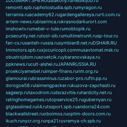
ZOOSMART.SPB.RU
dalakony.ru
medikijob.ru
remontt.spb.ru
photostudia.spb.ru
myragon.ru
terramia.ru
academy62.ru
gardengallereya.ru
rti.com.ru
artem-news.ru
biserinca.ru
krasnodarkurort.com
imshowtv.ru
mebel-v-tule.ru
mobtopik.ru
pcsecurity.net.ru
tool-sib.ru
multimetrunit.ru
sp-tour.ru
fan-cs.ru
santeh-russia.ru
symbian9.net.ru
DSHAIR.RU
tmmotors.spb.ru
xjocuricopii.com
musavtomat.msk.ru
obustrojdom.ru
sovetcik.ru
ybaranovskaya.ru
ppknews.ru
cult-alshei.ru
JAPANRUSSIA.RU
proekciyamebel.ru
imper-finans.ru
rim.org.ru
glamourai.ru
brassminus.ru
zabor-pro.ru
ftn.pp.ru
dorogoe58.ru
laimengpacker.ru
kuzova-zapchasti.ru
sageerp.ru
taxodrom.ru
dsrazvitie.ru
hardcity.net.ru
ratinghomegames.ru
topservice25.ru
gubernyan.ru
gtglasslined.ru
ii4.ru
tssport.spb.ru
andorra24.com
blackwallstreet.ru
oboimos.ru
optim-doors.com.ru
ikuch.ru
nycr.org.ru
npa21.ru
vremya-ch.spb.ru