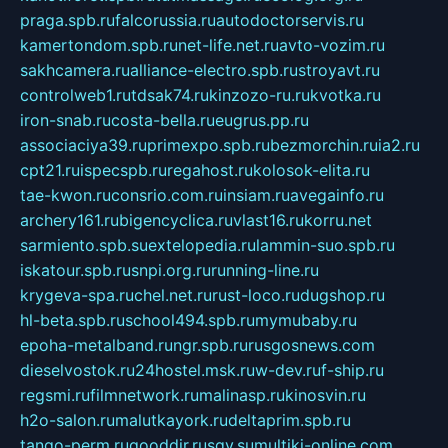
praga.spb.ru
falcorussia.ru
autodoctorservis.ru
kamertondom.spb.ru
net-life.net.ru
avto-vozim.ru
sakhcamera.ru
alliance-electro.spb.ru
stroyavt.ru
controlweb1.ru
tdsak74.ru
kinzozo-ru.ru
kvotka.ru
iron-snab.ru
costa-bella.ru
eugrus.pp.ru
associaciya39.ru
primexpo.spb.ru
bezmorchin.ru
ia2.ru
cpt21.ru
ispecspb.ru
regahost.ru
kolosok-elita.ru
tae-kwon.ru
consrio.com.ru
insiam.ru
avegainfo.ru
archery161.ru
bigencyclica.ru
vlast16.ru
korru.net
sarmiento.spb.su
extelopedia.ru
lammin-suo.spb.ru
iskatour.spb.ru
snpi.org.ru
running-line.ru
krygeva-spa.ru
chel.net.ru
rust-loco.ru
dugshop.ru
hl-beta.spb.ru
school494.spb.ru
mymubaby.ru
epoha-metalband.ru
ngr.spb.ru
rusgosnews.com
dieselvostok.ru
24hostel.msk.ru
w-dev.ru
f-ship.ru
regsmi.ru
filmnetwork.ru
malinasp.ru
kinosvin.ru
h2o-salon.ru
malutkayork.ru
deltaprim.spb.ru
tango-perm.ru
gooddir.ru
sgv.su
multiki-online.com