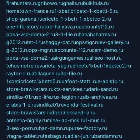
firehunters.ru
gribowo.ru
gnalis.ru
bulkitula.ru
hometown-france.ru
1-xbeticricetc-1-xbetti-5.ru
shop-garena.ru
cricetc-1-xbetr-1-xbetcc-2.ru
one-life-story.ru
top-halyava.ru
accounts112.ru
poka-vse-doma-2.ru
3-d-file.ru
hahahaharms.ru
g2012.ru
tst-1.ru
shaggy-cat.ru
opsmgr.ru
ev-gallery.ru
g-2012.ru
ops-mgr.ru
accounts-112.ru
csm-demo.ru
poka-vse-doma2.ru
airgungames.ru
allseo-host.ru
tehosmotre.ru
varieta-yug.ru
cricetc1xbetr1xbetcc2.ru
raytor-d.ru
atillagunn.ru
3d-file.ru
1xbeticricetc1xbetti5.ru
uafoot-statti.ru
e-abis1c.ru
store-brawl-stars.ru
kts-services.ru
dark-sand.ru
sindika-01.ru
sp-life.ru
x-legion.ru
sib-archives.ru
e-abis-1-c.ru
sindika01.ru
venda-festival.ru
store-brawlstars.ru
dooraleksandria.ru
antenna-highly.ru
mine-lab-msk.ru
1-mus.ru
3-sex-porn.ru
ban-damn.ru
purse-factory.ru
viagra-tablet.ru
fasbags.ru
adler-jun.ru
bandamn.ru