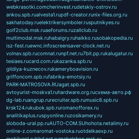
webkrasotki.com
cherinvest.ru
detskiy-ostrov.ru
ankou.spb.ru
alvesta1.ru
pdf-creator.ru
nix-files.org.ru
sakhatoday.ru
elektrikersymboler.ru
sputnikyes.ru
golf2club.msk.ru
aeforums.ru
zallclub.ru
multimodal.msk.ru
habaigry.ru
haikko.ru
sobakopedia.ru
isz-fest.ru
ewnc.info
screensaver-clock.net.ru
volnav.spb.ru
comnat.ru
npf.net.ru
7bit.pp.ru
kalugatur.ru
tesiaes.ru
card.com.ru
kazanka.spb.ru
gildiya-kuznecov.ru
kameryboavision.ru
griffoncom.spb.ru
fabrika-emotsiy.ru
PARK-MATROSOVA.RU
agat.spb.ru
avtoyurist-moskva1.ru
hardware.org.ru
схема-авто.рф
dg-lab.ru
angrup.ru
recruiter.spb.ru
music8.spb.ru
krsk124.ru
kubok.spb.ru
romanofforex.ru
analitikaplus.ru
spyonline.ru
zosikamery.ru
sloboda-ural.pp.ru
AUTO-COM.SU
hohota.net
alimy.ru
online-z.com
aromat-vostoka.ru
otdelkaexp.ru
mobilvest.ru
bbd.net.ru
mebelshop.msk.ru