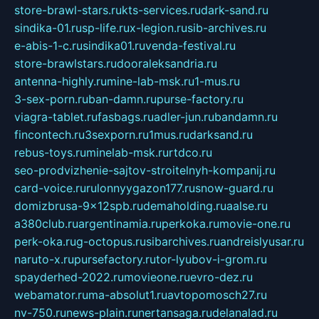
store-brawl-stars.ru
kts-services.ru
dark-sand.ru
sindika-01.ru
sp-life.ru
x-legion.ru
sib-archives.ru
e-abis-1-c.ru
sindika01.ru
venda-festival.ru
store-brawlstars.ru
dooraleksandria.ru
antenna-highly.ru
mine-lab-msk.ru
1-mus.ru
3-sex-porn.ru
ban-damn.ru
purse-factory.ru
viagra-tablet.ru
fasbags.ru
adler-jun.ru
bandamn.ru
fincontech.ru
3sexporn.ru
1mus.ru
darksand.ru
rebus-toys.ru
minelab-msk.ru
rtdco.ru
seo-prodvizhenie-sajtov-stroitelnyh-kompanij.ru
card-voice.ru
rulonnyygazon177.ru
snow-guard.ru
domizbrusa-9x12spb.ru
demaholding.ru
aalse.ru
a380club.ru
argentinamia.ru
perkoka.ru
movie-one.ru
perk-oka.ru
g-octopus.ru
sibarchives.ru
andreislyusar.ru
naruto-x.ru
pursefactory.ru
tor-lyubov-i-grom.ru
spayderhed-2022.ru
movieone.ru
evro-dez.ru
webamator.ru
ma-absolut1.ru
avtopomosch27.ru
nv-750.ru
news-plain.ru
nertansaga.ru
delanalad.ru