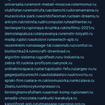
universalia.ru
remont-mebeli-moscow.ru
termomur.ru
clubfisher.ru
remstirufa.ru
erdamchi.ru
doramamama.ru
muraviovka-park.ru
worldofwoman.ru
clean-dreams.ru
arkrym.ru
kristinita.ru
dircomputer.ru
healthenter.ru
textexperts.ru
pivnaya-kruzhka.ru
kinofilmy-2021.ru
demolalapaluza.ru
tanyavanya.ru
remstir-tolyatti.ru
msdip.ru
jdol.ru
sokolovr.ru
newtech-spb.ru
rezemkleim.ru
massage-tai.ru
seonub.ru
zvonitut.ru
biolisichka24.ru
mncraft-download.ru
algoritm-sistema.ru
godflesh.ru
ru-industria.ru
zebra-tlt.ru
okna-proficom.ru
erynok.ru
onlinekinospace.ru
startupstudio-fefu.ru
zarges-ru.ru
gegenjustizunrecht.ru
autobalashov.ru
utrovortu.ru
spiski-firm.ru
elara-m.ru
kinomusorka.ru
mkcslava.ru
2bets.ru
vintovoykompressor.ru
birminghamvsfulham.ru
sarmat-komp.ru
pioneeri.ru
amadis-chocolate.ru
shkurki-karakulya.ru
kanotiforet.spb.ru
tutmassage.ru
ecolog.org.ru