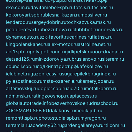
ecostep-samara.ru
d-p.spb.ru
галактика73.рф
sko.com.ru
davitamebel-spb.ru
fotsis.ru
tesiaes.ru
kokoroyari.spb.ru
blesna-kazan.ru
mossilver.ru
lenderoq.ru
sergeydobrin.ru
tochkazvuka.msk.ru
people-of-art.ru
bezzubova.ru
clubtibet.ru
orior-aks.ru
dynamoauto.ru
szk-favorit.ru
carlines.ru
flatnsk.ru
kingbolenskaner.ru
alex-motor.ru
astroline.net.ru
act1.spb.ru
polyglot.com.ru
gidlipetsk.ru
ooo-driada.ru
detsad125.ru
mir-zdoroviya.ru
bruslanovo.ru
siterem.ru
council.spb.ru
лодкипатриот.рф
kafekolizey.ru
iclub.net.ru
gazon-easy.ru
sugarepilekb.ru
grinox.ru
pylesostineco.ru
msts-ozarenie.ru
kameryjooan.ru
artemovskij.ru
dopler.spb.ru
aid70.ru
metall-perm.ru
ndm.msk.ru
ratingzooshop.ru
apiaccess.ru
globalautotrade.info
bezverhovskoe.ru
drsschool.ru
ZOOSMART.SPB.RU
dalakony.ru
medikijob.ru
remontt.spb.ru
photostudia.spb.ru
myragon.ru
terramia.ru
academy62.ru
gardengallereya.ru
rti.com.ru