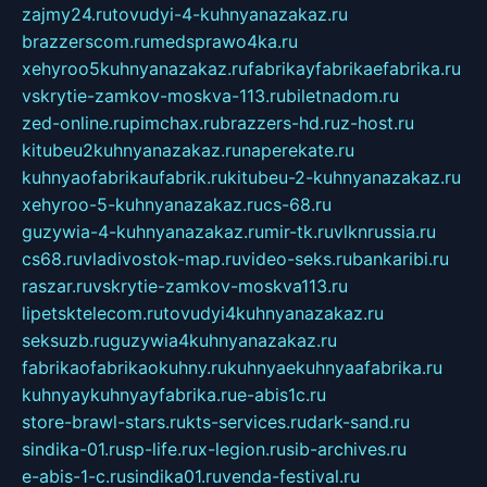
zajmy24.ru
tovudyi-4-kuhnyanazakaz.ru
brazzerscom.ru
medsprawo4ka.ru
xehyroo5kuhnyanazakaz.ru
fabrikayfabrikaefabrika.ru
vskrytie-zamkov-moskva-113.ru
biletnadom.ru
zed-online.ru
pimchax.ru
brazzers-hd.ru
z-host.ru
kitubeu2kuhnyanazakaz.ru
naperekate.ru
kuhnyaofabrikaufabrik.ru
kitubeu-2-kuhnyanazakaz.ru
xehyroo-5-kuhnyanazakaz.ru
cs-68.ru
guzywia-4-kuhnyanazakaz.ru
mir-tk.ru
vlknrussia.ru
cs68.ru
vladivostok-map.ru
video-seks.ru
bankaribi.ru
raszar.ru
vskrytie-zamkov-moskva113.ru
lipetsktelecom.ru
tovudyi4kuhnyanazakaz.ru
seksuzb.ru
guzywia4kuhnyanazakaz.ru
fabrikaofabrikaokuhny.ru
kuhnyaekuhnyaafabrika.ru
kuhnyaykuhnyayfabrika.ru
e-abis1c.ru
store-brawl-stars.ru
kts-services.ru
dark-sand.ru
sindika-01.ru
sp-life.ru
x-legion.ru
sib-archives.ru
e-abis-1-c.ru
sindika01.ru
venda-festival.ru