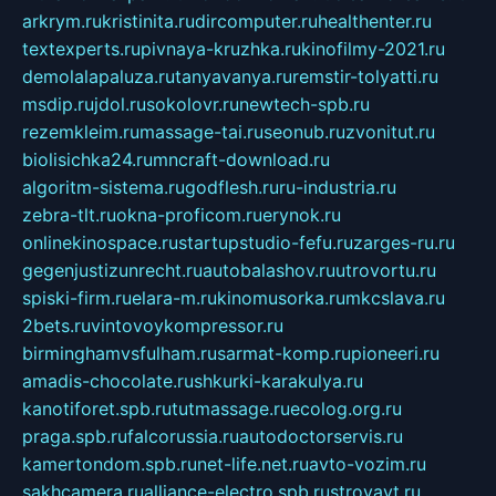
arkrym.ru
kristinita.ru
dircomputer.ru
healthenter.ru
textexperts.ru
pivnaya-kruzhka.ru
kinofilmy-2021.ru
demolalapaluza.ru
tanyavanya.ru
remstir-tolyatti.ru
msdip.ru
jdol.ru
sokolovr.ru
newtech-spb.ru
rezemkleim.ru
massage-tai.ru
seonub.ru
zvonitut.ru
biolisichka24.ru
mncraft-download.ru
algoritm-sistema.ru
godflesh.ru
ru-industria.ru
zebra-tlt.ru
okna-proficom.ru
erynok.ru
onlinekinospace.ru
startupstudio-fefu.ru
zarges-ru.ru
gegenjustizunrecht.ru
autobalashov.ru
utrovortu.ru
spiski-firm.ru
elara-m.ru
kinomusorka.ru
mkcslava.ru
2bets.ru
vintovoykompressor.ru
birminghamvsfulham.ru
sarmat-komp.ru
pioneeri.ru
amadis-chocolate.ru
shkurki-karakulya.ru
kanotiforet.spb.ru
tutmassage.ru
ecolog.org.ru
praga.spb.ru
falcorussia.ru
autodoctorservis.ru
kamertondom.spb.ru
net-life.net.ru
avto-vozim.ru
sakhcamera.ru
alliance-electro.spb.ru
stroyavt.ru