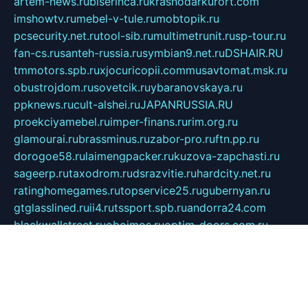
artem-news.ru
biserinca.ru
krasnodarkurort.com
imshowtv.ru
mebel-v-tule.ru
mobtopik.ru
pcsecurity.net.ru
tool-sib.ru
multimetrunit.ru
sp-tour.ru
fan-cs.ru
santeh-russia.ru
symbian9.net.ru
DSHAIR.RU
tmmotors.spb.ru
xjocuricopii.com
musavtomat.msk.ru
obustrojdom.ru
sovetcik.ru
ybaranovskaya.ru
ppknews.ru
cult-alshei.ru
JAPANRUSSIA.RU
proekciyamebel.ru
imper-finans.ru
rim.org.ru
glamourai.ru
brassminus.ru
zabor-pro.ru
ftn.pp.ru
dorogoe58.ru
laimengpacker.ru
kuzova-zapchasti.ru
sageerp.ru
taxodrom.ru
dsrazvitie.ru
hardcity.net.ru
ratinghomegames.ru
topservice25.ru
gubernyan.ru
gtglasslined.ru
ii4.ru
tssport.spb.ru
andorra24.com
blackwallstreet.ru
oboimos.ru
optim-doors.com.ru
ikuch.ru
nycr.org.ru
npa21.ru
vremya-ch.spb.ru
desert000.ru
ivtorgi.ru
ifiori.ru
catalog-statei.ru
dcv.org.ru
spetsmaster174.ru
ipkameryhiseeu.ru
dum26.ru
ruspol.spb.ru
fr-opendp.ru
kam-solnyshko.ru