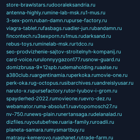
store-brawlstars.ru
dooraleksandria.ru
antenna-highly.ru
mine-lab-msk.ru
1-mus.ru
3-sex-porn.ru
ban-damn.ru
purse-factory.ru
viagra-tablet.ru
fasbags.ru
adler-jun.ru
bandamn.ru
fincontech.ru
3sexporn.ru
1mus.ru
darksand.ru
rebus-toys.ru
minelab-msk.ru
rtdco.ru
seo-prodvizhenie-sajtov-stroitelnyh-kompanij.ru
card-voice.ru
rulonnyygazon177.ru
snow-guard.ru
domizbrusa-9x12spb.ru
demaholding.ru
aalse.ru
a380club.ru
argentinamia.ru
perkoka.ru
movie-one.ru
perk-oka.ru
g-octopus.ru
sibarchives.ru
andreislyusar.ru
naruto-x.ru
pursefactory.ru
tor-lyubov-i-grom.ru
spayderhed-2022.ru
movieone.ru
evro-dez.ru
webamator.ru
ma-absolut1.ru
avtopomosch27.ru
nv-750.ru
news-plain.ru
nertansaga.ru
delanalad.ru
dizfiles.ru
youtubefree.ru
aria-family.ru
roadli.ru
planeta-samara.ru
mysmartbuy.ru
matrasy-kemerovo.ru
ashanet.ru
trade-farm.ru