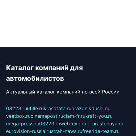
Каталог компаний для
автомобилистов
Актуальный каталог компаний по всей России
03223.ru
ufille.ru
krasotata.ru
prazdnikdushi.ru
veetbox.ru
cinemapost.ru
ciam-fr.ru
kraft-you.ru
mega-press.ru
03223.ru
web-explore.ru
rastenuya.ru
eurovision-russia.ru
strah-news.ru
freeride-team.ru