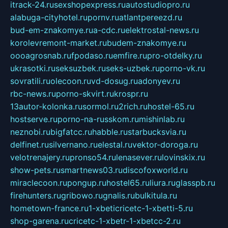
itrack-24.ru
sexshopexpress.ru
autostudiopro.ru
alabuga-cityhotel.ru
pornv.ru
atlantpereezd.ru
bud-em-znakomye.ru
a-cdc.ru
elektrostal-news.ru
korolevremont-market.ru
budem-znakomye.ru
oooagrosnab.ru
fpodaso.ru
emfire.ru
pro-otdelky.ru
ukrasotki.ru
seksuzbek.ru
seks-uzbek.ru
porno-vk.ru
sovratili.ru
olecoon.ru
vd-dosug.ru
adonyev.ru
rbc-news.ru
porno-skvirt.ru
krospr.ru
13autor-kolonka.ru
sormol.ru
2rich.ru
hostel-65.ru
hostserve.ru
porno-na-russkom.ru
mishinlab.ru
neznobi.ru
bigfatcc.ru
habble.ru
starbucksvia.ru
delfinet.ru
silvernano.ru
elestal.ru
vektor-doroga.ru
velotrenajery.ru
pronso54.ru
lenasever.ru
lovinskix.ru
show-pets.ru
smartnews03.ru
discofoxworld.ru
miraclecoon.ru
pongup.ru
hostel65.ru
liura.ru
glasspb.ru
firehunters.ru
gribowo.ru
gnalis.ru
bulkitula.ru
hometown-france.ru
1-xbeticricetc-1-xbetti-5.ru
shop-garena.ru
cricetc-1-xbetr-1-xbetcc-2.ru