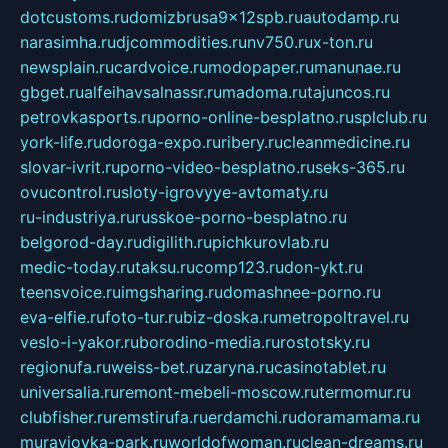
dotcustoms.ru
domizbrusa9x12spb.ru
autodamp.ru
narasimha.ru
djcommodities.ru
nv750.ru
x-ton.ru
newsplain.ru
cardvoice.ru
modopaper.ru
manunae.ru
gbget.ru
alfeihavsalnassr.ru
madoma.ru
tajuncos.ru
petrovkasports.ru
porno-online-besplatno.ru
splclub.ru
york-life.ru
doroga-expo.ru
ribery.ru
cleanmedicine.ru
slovar-ivrit.ru
porno-video-besplatno.ru
seks-365.ru
ovucontrol.ru
sloty-igrovyye-avtomaty.ru
ru-industriya.ru
russkoe-porno-besplatno.ru
belgorod-day.ru
digilith.ru
pichkurovlab.ru
medic-today.ru
taksu.ru
comp123.ru
don-ykt.ru
teensvoice.ru
imgsharing.ru
domashnee-porno.ru
eva-elfie.ru
foto-tur.ru
biz-doska.ru
metropoltravel.ru
veslo-i-yakor.ru
borodino-media.ru
rostotsky.ru
regionufa.ru
weiss-bet.ru
zaryna.ru
casinotablet.ru
universalia.ru
remont-mebeli-moscow.ru
termomur.ru
clubfisher.ru
remstirufa.ru
erdamchi.ru
doramamama.ru
muraviovka-park.ru
worldofwoman.ru
clean-dreams.ru