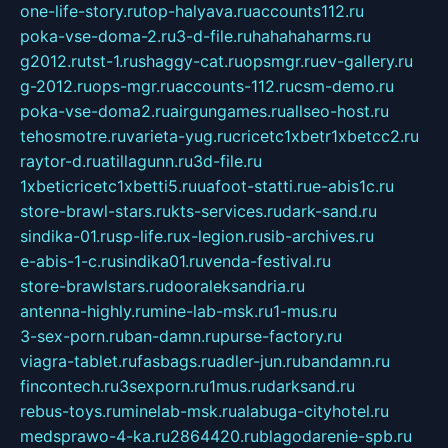
one-life-story.ru
top-halyava.ru
accounts112.ru
poka-vse-doma-2.ru
3-d-file.ru
hahahaharms.ru
g2012.ru
tst-1.ru
shaggy-cat.ru
opsmgr.ru
ev-gallery.ru
g-2012.ru
ops-mgr.ru
accounts-112.ru
csm-demo.ru
poka-vse-doma2.ru
airgungames.ru
allseo-host.ru
tehosmotre.ru
varieta-yug.ru
cricetc1xbetr1xbetcc2.ru
raytor-d.ru
atillagunn.ru
3d-file.ru
1xbeticricetc1xbetti5.ru
uafoot-statti.ru
e-abis1c.ru
store-brawl-stars.ru
kts-services.ru
dark-sand.ru
sindika-01.ru
sp-life.ru
x-legion.ru
sib-archives.ru
e-abis-1-c.ru
sindika01.ru
venda-festival.ru
store-brawlstars.ru
dooraleksandria.ru
antenna-highly.ru
mine-lab-msk.ru
1-mus.ru
3-sex-porn.ru
ban-damn.ru
purse-factory.ru
viagra-tablet.ru
fasbags.ru
adler-jun.ru
bandamn.ru
fincontech.ru
3sexporn.ru
1mus.ru
darksand.ru
rebus-toys.ru
minelab-msk.ru
alabuga-cityhotel.ru
medsprawo-4-ka.ru
2864420.ru
blagodarenie-spb.ru