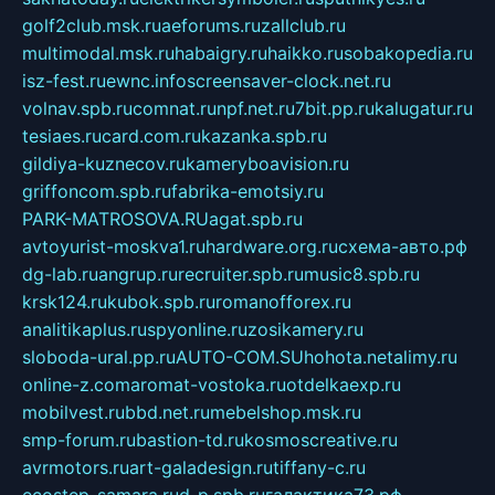
golf2club.msk.ru
aeforums.ru
zallclub.ru
multimodal.msk.ru
habaigry.ru
haikko.ru
sobakopedia.ru
isz-fest.ru
ewnc.info
screensaver-clock.net.ru
volnav.spb.ru
comnat.ru
npf.net.ru
7bit.pp.ru
kalugatur.ru
tesiaes.ru
card.com.ru
kazanka.spb.ru
gildiya-kuznecov.ru
kameryboavision.ru
griffoncom.spb.ru
fabrika-emotsiy.ru
PARK-MATROSOVA.RU
agat.spb.ru
avtoyurist-moskva1.ru
hardware.org.ru
схема-авто.рф
dg-lab.ru
angrup.ru
recruiter.spb.ru
music8.spb.ru
krsk124.ru
kubok.spb.ru
romanofforex.ru
analitikaplus.ru
spyonline.ru
zosikamery.ru
sloboda-ural.pp.ru
AUTO-COM.SU
hohota.net
alimy.ru
online-z.com
aromat-vostoka.ru
otdelkaexp.ru
mobilvest.ru
bbd.net.ru
mebelshop.msk.ru
smp-forum.ru
bastion-td.ru
kosmoscreative.ru
avrmotors.ru
art-galadesign.ru
tiffany-c.ru