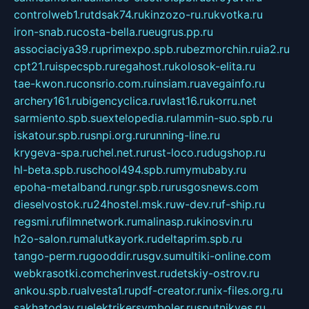
controlweb1.ru
tdsak74.ru
kinzozo-ru.ru
kvotka.ru
iron-snab.ru
costa-bella.ru
eugrus.pp.ru
associaciya39.ru
primexpo.spb.ru
bezmorchin.ru
ia2.ru
cpt21.ru
ispecspb.ru
regahost.ru
kolosok-elita.ru
tae-kwon.ru
consrio.com.ru
insiam.ru
avegainfo.ru
archery161.ru
bigencyclica.ru
vlast16.ru
korru.net
sarmiento.spb.su
extelopedia.ru
lammin-suo.spb.ru
iskatour.spb.ru
snpi.org.ru
running-line.ru
krygeva-spa.ru
chel.net.ru
rust-loco.ru
dugshop.ru
hl-beta.spb.ru
school494.spb.ru
mymubaby.ru
epoha-metalband.ru
ngr.spb.ru
rusgosnews.com
dieselvostok.ru
24hostel.msk.ru
w-dev.ru
f-ship.ru
regsmi.ru
filmnetwork.ru
malinasp.ru
kinosvin.ru
h2o-salon.ru
malutkayork.ru
deltaprim.spb.ru
tango-perm.ru
gooddir.ru
sgv.su
multiki-online.com
webkrasotki.com
cherinvest.ru
detskiy-ostrov.ru
ankou.spb.ru
alvesta1.ru
pdf-creator.ru
nix-files.org.ru
sakhatoday.ru
elektrikersymboler.ru
sputnikyes.ru