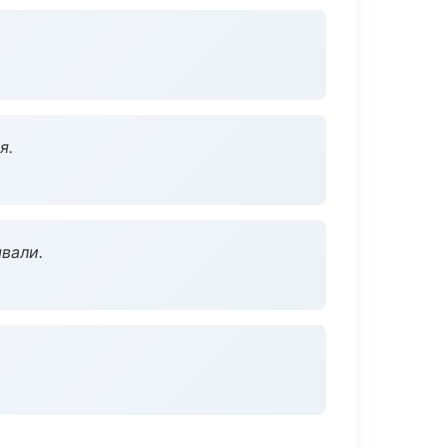
я.
вали.