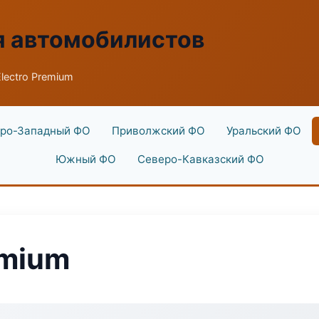
я автомобилистов
lectro Premium
ро-Западный ФО
Приволжский ФО
Уральский ФО
Южный ФО
Северо-Кавказский ФО
emium