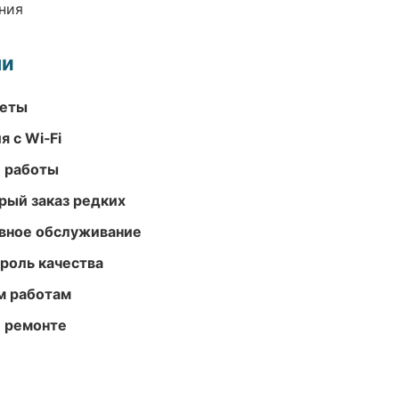
ния
ми
меты
 с Wi‑Fi
е работы
рый заказ редких
вное обслуживание
роль качества
м работам
и ремонте