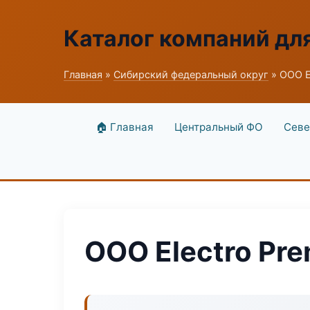
Каталог компаний дл
Главная
»
Сибирский федеральный округ
» ООО E
🏠 Главная
Центральный ФО
Севе
ООО Electro Pr