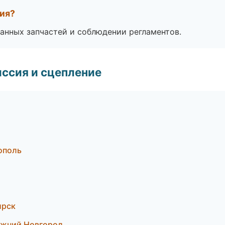
тия?
анных запчастей и соблюдении регламентов.
ссия и сцепление
ополь
ирск
ижний Новгород